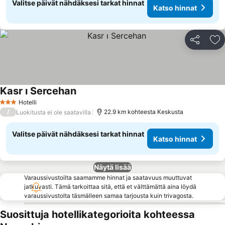
Valitse päivät nähdäksesi tarkat hinnat
Katso hinnat
Jaa
Li
Kasr ı Sercehan
Hotelli
3 Tähtiluokitus
/
22.9 km kohteesta Keskusta
Luokitusta ei ole saatavilla
Valitse päivät nähdäksesi tarkat hinnat
Katso hinnat
Näytä lisää
Varaussivustoilta saamamme hinnat ja saatavuus muuttuvat
jatkuvasti. Tämä tarkoittaa sitä, että et välttämättä aina löydä
varaussivustolta täsmälleen samaa tarjousta kuin trivagosta.
Suosittuja hotellikategorioita kohteessa