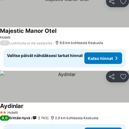
Jaa
Li
Majestic Manor Otel
Hotelli
/
8.8 km kohteesta Keskusta
Luokitusta ei ole saatavilla
Valitse päivät nähdäksesi tarkat hinnat
Katso hinnat
Jaa
Li
Aydinlar
Hotelli
2 Tähtiluokitus
8,0
Erittäin hyvä
2 743
2.9 km kohteesta Keskusta