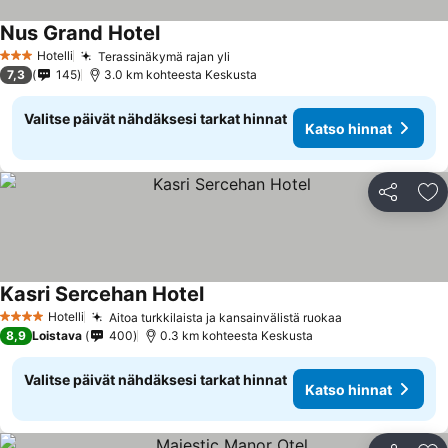
Nus Grand Hotel
Hotelli
Terassinäkymä rajan yli
3 Tähtiluokitus
7,3
145
3.0 km kohteesta Keskusta
Valitse päivät nähdäksesi tarkat hinnat
Katso hinnat
Jaa
Li
Kasri Sercehan Hotel
Hotelli
Aitoa turkkilaista ja kansainvälistä ruokaa
4 Tähtiluokitus
8,9
Loistava
400
0.3 km kohteesta Keskusta
Valitse päivät nähdäksesi tarkat hinnat
Katso hinnat