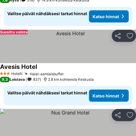
7,6
Hyvä
518
14.9 km kohteesta Keskusta
Valitse päivät nähdäksesi tarkat hinnat
Katso hinnat
Suosittu valinta
Jaa
Li
Avesis Hotel
Hotelli
Halal-aamiaisbuffet
3 Tähtiluokitus
9,3
Loistava
837
2.8 km kohteesta Keskusta
Valitse päivät nähdäksesi tarkat hinnat
Katso hinnat
Jaa
Li