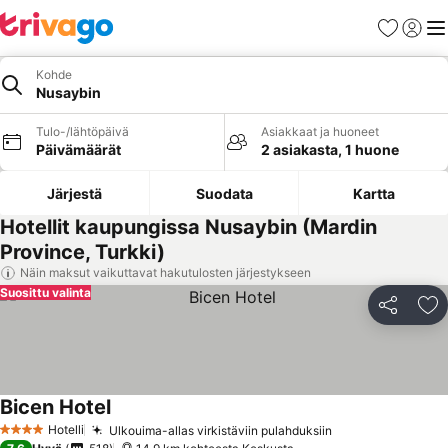
Suosikit
Kirjaud
Val
Kohde
Nusaybin
Tulo-/lähtöpäivä
Asiakkaat ja huoneet
Päivämäärät
2 asiakasta, 1 huone
Järjestä
Suodata
Kartta
Hotellit kaupungissa Nusaybin (Mardin
Province, Turkki)
Näin maksut vaikuttavat hakutulosten järjestykseen
Suosittu valinta
Jaa
Li
Bicen Hotel
Hotelli
Ulkouima-allas virkistäviin pulahduksiin
4 Tähtiluokitus