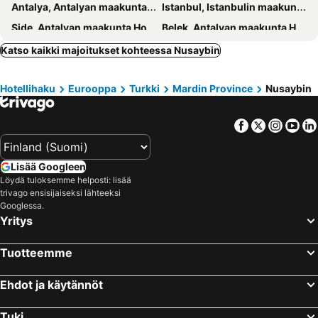
Antalya, Antalyan maakunta Hotellit
Istanbul, Istanbulin maakunta Hotellit
Side, Antalyan maakunta Hotellit
Belek, Antalyan maakunta Hotellit
Marmaris, Mugla Province Hotellit
Kemer, Antalyan maakunta Hotellit
Katso kaikki majoitukset kohteessa Nusaybin
Manavgat, Antalyan maakunta Hotellit
Avsallar, Antalyan maakunta Hotellit
Hotellihaku
Eurooppa
Turkki
Mardin Province
Nusaybin
Facebook
Twitter
Insta
Yo
Lisää Googleen
Löydä tuloksemme helposti: lisää
trivago ensisijaiseksi lähteeksi
Googlessa.
Yritys
Tuotteemme
Ehdot ja käytännöt
Tuki