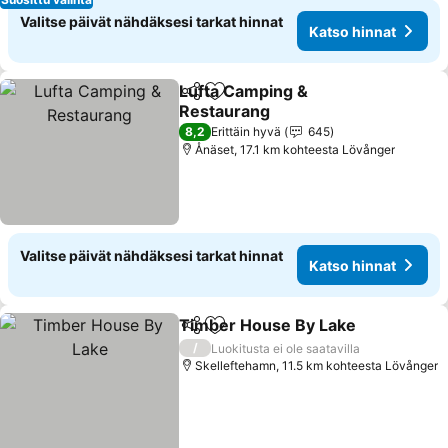
Valitse päivät nähdäksesi tarkat hinnat
Katso hinnat
Lufta Camping &
Jaa
Lisää suosikkeihin
Restaurang
Katso hinnat
8,2
Erittäin hyvä
645
Ånäset, 17.1 km kohteesta Lövånger
Valitse päivät nähdäksesi tarkat hinnat
Katso hinnat
Timber House By Lake
Jaa
Lisää suosikkeihin
Kat
/
Luokitusta ei ole saatavilla
Skelleftehamn, 11.5 km kohteesta Lövånger