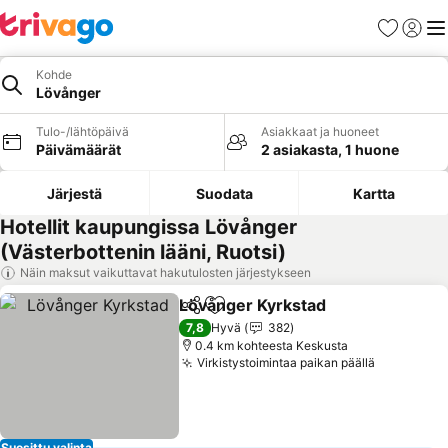
Suosikit
Kirjaud
Val
Kohde
Lövånger
Tulo-/lähtöpäivä
Asiakkaat ja huoneet
Päivämäärät
2 asiakasta, 1 huone
Järjestä
Suodata
Kartta
Hotellit kaupungissa Lövånger
(Västerbottenin lääni, Ruotsi)
Näin maksut vaikuttavat hakutulosten järjestykseen
Lövånger Kyrkstad
Jaa
Lisää suosikkeihin
Katso h
7,8
Hyvä
382
0.4 km kohteesta Keskusta
Virkistystoimintaa paikan päällä
Katso hin
Suosittu valinta