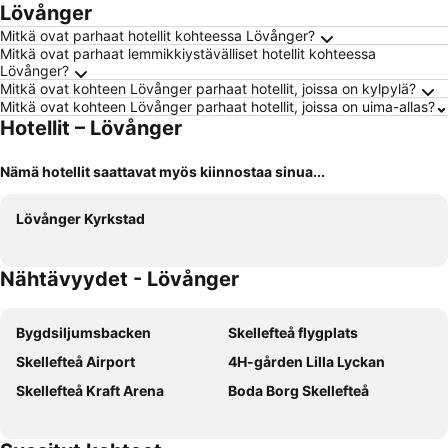
Lövånger
Mitkä ovat parhaat hotellit kohteessa Lövånger?
Mitkä ovat parhaat lemmikkiystävälliset hotellit kohteessa
Lövånger?
Mitkä ovat kohteen Lövånger parhaat hotellit, joissa on kylpylä?
Mitkä ovat kohteen Lövånger parhaat hotellit, joissa on uima-allas?
Hotellit – Lövånger
Nämä hotellit saattavat myös kiinnostaa sinua...
Lövånger Kyrkstad
Nähtävyydet - Lövånger
Bygdsiljumsbacken
Skellefteå flygplats
Skellefteå Airport
4H-gården Lilla Lyckan
Skellefteå Kraft Arena
Boda Borg Skellefteå