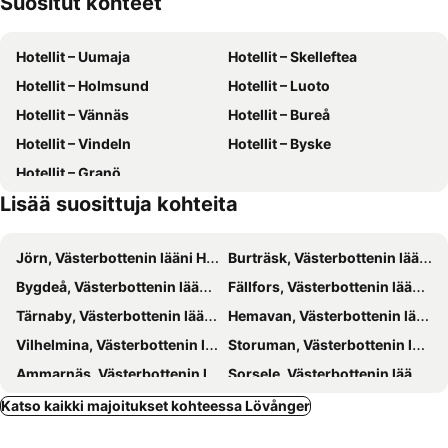
Suositut kohteet
Hotellit – Uumaja
Hotellit – Skelleftea
Hotellit – Holmsund
Hotellit – Luoto
Hotellit – Vännäs
Hotellit – Bureå
Hotellit – Vindeln
Hotellit – Byske
Hotellit – Granö
Lisää suosittuja kohteita
Jörn, Västerbottenin lääni Hotellit
Burträsk, Västerbottenin lääni Hotellit
Bygdeå, Västerbottenin lääni Hotellit
Fällfors, Västerbottenin lääni Hotellit
Tärnaby, Västerbottenin lääni Hotellit
Hemavan, Västerbottenin lääni Hotellit
Vilhelmina, Västerbottenin lääni Hotellit
Storuman, Västerbottenin lääni Hotellit
Ammarnäs, Västerbottenin lääni Hotellit
Sorsele, Västerbottenin lääni Hotellit
Klimpfjäll, Västerbottenin lääni Hotellit
Blattnicksele, Västerbottenin lääni Hotellit
Katso kaikki majoitukset kohteessa Lövånger
Gunnarn, Västerbottenin lääni Hotellit
Tukholma, Tukholman lääni Hotellit