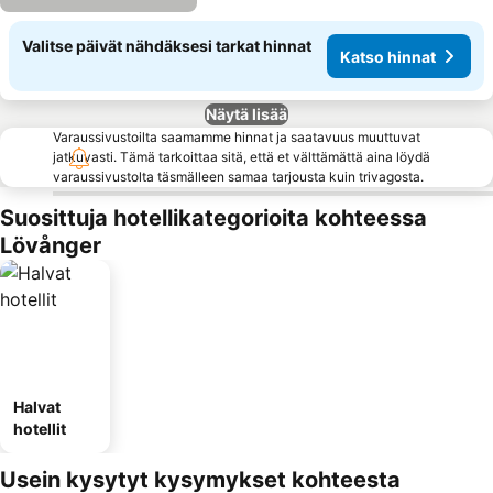
Valitse päivät nähdäksesi tarkat hinnat
Katso hinnat
Näytä lisää
Varaussivustoilta saamamme hinnat ja saatavuus muuttuvat
jatkuvasti. Tämä tarkoittaa sitä, että et välttämättä aina löydä
varaussivustolta täsmälleen samaa tarjousta kuin trivagosta.
Suosittuja hotellikategorioita kohteessa
Lövånger
Halvat
hotellit
Usein kysytyt kysymykset kohteesta