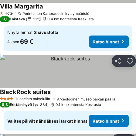
Villa Margarita
Hotelli
Perinteinen Karteradosin kyläympäristö
1 Tähtiluokitus
9,1
Loistava
212
0.4 km kohteesta Keskusta
Näytä hinnat
3 sivustolta
69 €
Katso hinnat
Alkaen
Jaa
Li
BlackRock suites
Huoneisto palveluilla
Arkeologinen museo paikan päällä
4 Tähtiluokitus
8,3
Erittäin hyvä
334
0.1 km kohteesta Keskusta
Valitse päivät nähdäksesi tarkat hinnat
Katso hinnat