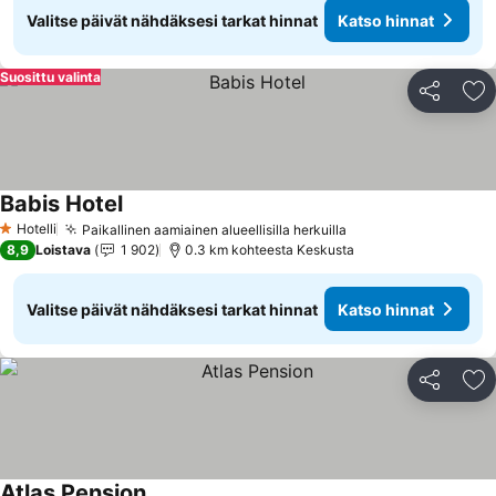
Valitse päivät nähdäksesi tarkat hinnat
Katso hinnat
Suosittu valinta
Jaa
Li
Babis Hotel
Hotelli
Paikallinen aamiainen alueellisilla herkuilla
1 Tähtiluokitus
8,9
Loistava
1 902
0.3 km kohteesta Keskusta
Valitse päivät nähdäksesi tarkat hinnat
Katso hinnat
Jaa
Li
Atlas Pension