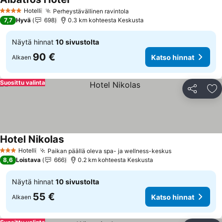
Hotelli
Perheystävällinen ravintola
4 Tähtiluokitus
7,7
Hyvä
698
0.3 km kohteesta Keskusta
Näytä hinnat
10 sivustolta
90 €
Katso hinnat
Alkaen
Suosittu valinta
Jaa
Li
Hotel Nikolas
Hotelli
Paikan päällä oleva spa- ja wellness-keskus
3 Tähtiluokitus
8,6
Loistava
666
0.2 km kohteesta Keskusta
Näytä hinnat
10 sivustolta
55 €
Katso hinnat
Alkaen