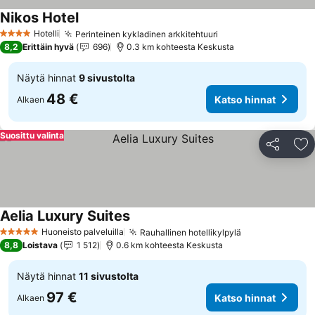
Nikos Hotel
Hotelli
Perinteinen kykladinen arkkitehtuuri
4 Tähtiluokitus
8,2
Erittäin hyvä
696
0.3 km kohteesta Keskusta
Näytä hinnat
9 sivustolta
48 €
Katso hinnat
Alkaen
Suosittu valinta
Jaa
Li
Aelia Luxury Suites
Huoneisto palveluilla
Rauhallinen hotellikylpylä
5 Tähtiluokitus
8,8
Loistava
1 512
0.6 km kohteesta Keskusta
Näytä hinnat
11 sivustolta
97 €
Katso hinnat
Alkaen