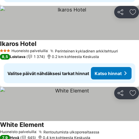
Jaa
Li
Ikaros Hotel
Huoneisto palveluilla
Perinteinen kykladinen arkkitehtuuri
3 Tähtiluokitus
8,5
Loistava
1 374
0.2 km kohteesta Keskusta
Valitse päivät nähdäksesi tarkat hinnat
Katso hinnat
Jaa
Li
White Element
Huoneisto palveluilla
Rentoutumista ulkoporealtaassa
7,9
Hyvä
645
0.4 km kohteesta Keskusta