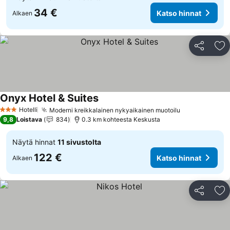
34 €
Katso hinnat
Alkaen
Jaa
Li
Onyx Hotel & Suites
Hotelli
Moderni kreikkalainen nykyaikainen muotoilu
3 Tähtiluokitus
9,8
Loistava
834
0.3 km kohteesta Keskusta
Näytä hinnat
11 sivustolta
122 €
Katso hinnat
Alkaen
Jaa
Li