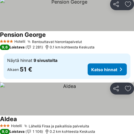
Jaa
Li
Pension George
Hotelli
Rentouttavat hierontapalvelut
4 Tähtiluokitus
9,6
Loistava
2 281
0.1 km kohteesta Keskusta
Näytä hinnat
9 sivustolta
51 €
Katso hinnat
Alkaen
Jaa
Li
Aldea
Hotelli
Lähellä Firaa ja paikallisia palveluita
3 Tähtiluokitus
9,0
Loistava
1 106
0.2 km kohteesta Keskusta