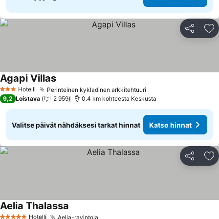
Jaa
Li
Agapi Villas
Hotelli
Perinteinen kykladinen arkkitehtuuri
3 Tähtiluokitus
9,2
Loistava
2 959
0.4 km kohteesta Keskusta
Valitse päivät nähdäksesi tarkat hinnat
Katso hinnat
Jaa
Li
Aelia Thalassa
Hotelli
Aelia-ravintola