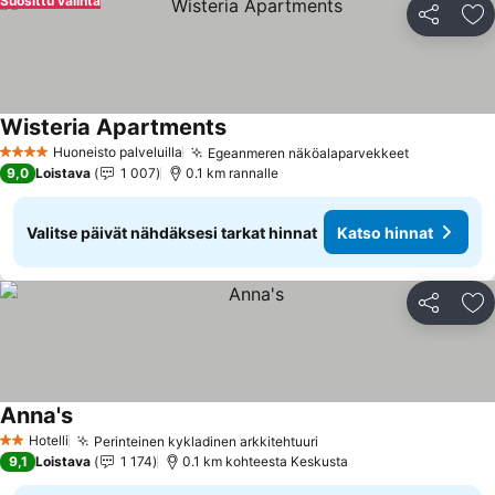
Suosittu valinta
Jaa
Li
Wisteria Apartments
Huoneisto palveluilla
Egeanmeren näköalaparvekkeet
4 Tähtiluokitus
9,0
Loistava
1 007
0.1 km rannalle
Valitse päivät nähdäksesi tarkat hinnat
Katso hinnat
Jaa
Li
Anna's
Hotelli
Perinteinen kykladinen arkkitehtuuri
2 Tähtiluokitus
9,1
Loistava
1 174
0.1 km kohteesta Keskusta