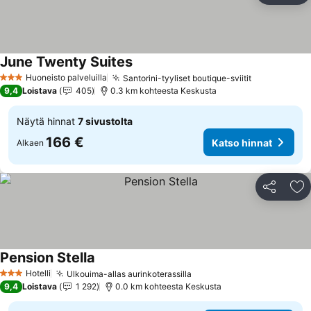
June Twenty Suites
Huoneisto palveluilla
Santorini-tyyliset boutique-sviitit
3 Tähtiluokitus
9,4
Loistava
405
0.3 km kohteesta Keskusta
Näytä hinnat
7 sivustolta
166 €
Katso hinnat
Alkaen
Jaa
Li
Pension Stella
Hotelli
Ulkouima-allas aurinkoterassilla
3 Tähtiluokitus
9,4
Loistava
1 292
0.0 km kohteesta Keskusta