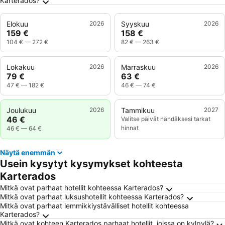
Karterados?
Elokuu
2026
Syyskuu
2026
159 €
158 €
104 €
—
272 €
82 €
—
263 €
Lokakuu
2026
Marraskuu
2026
79 €
63 €
47 €
—
182 €
46 €
—
74 €
Joulukuu
2026
Tammikuu
2027
46 €
Valitse päivät nähdäksesi tarkat
hinnat
46 €
—
64 €
Näytä enemmän
Usein kysytyt kysymykset kohteesta
Karterados
Mitkä ovat parhaat hotellit kohteessa Karterados?
Mitkä ovat parhaat luksushotellit kohteessa Karterados?
Mitkä ovat parhaat lemmikkiystävälliset hotellit kohteessa
Karterados?
Mitkä ovat kohteen Karterados parhaat hotellit, joissa on kylpylä?