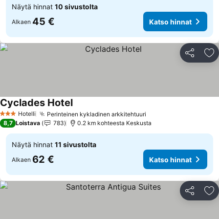
Näytä hinnat
10 sivustolta
45 €
Katso hinnat
Alkaen
Jaa
Li
Cyclades Hotel
Hotelli
Perinteinen kykladinen arkkitehtuuri
3 Tähtiluokitus
8,7
Loistava
783
0.2 km kohteesta Keskusta
Näytä hinnat
11 sivustolta
62 €
Katso hinnat
Alkaen
Jaa
Li