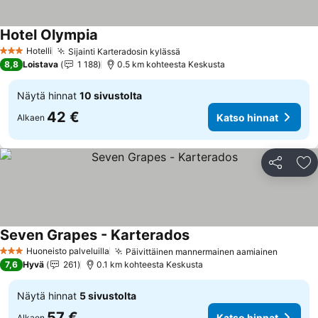
Hotel Olympia
Hotelli
Sijainti Karteradosin kylässä
3 Tähtiluokitus
8,8
Loistava
1 188
0.5 km kohteesta Keskusta
Näytä hinnat
10 sivustolta
42 €
Katso hinnat
Alkaen
Jaa
Li
Seven Grapes - Karterados
Huoneisto palveluilla
Päivittäinen mannermainen aamiainen
3 Tähtiluokitus
7,6
Hyvä
261
0.1 km kohteesta Keskusta
Näytä hinnat
5 sivustolta
57 €
Katso hinnat
Alkaen