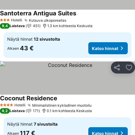
Santoterra Antigua Suites
Hotelli
Kutsuva ulkoporeallas
3 Tähtiluokitus
9,4
Loistava
451
1.3 km kohteesta Keskusta
Näytä hinnat
12 sivustolta
43 €
Katso hinnat
Alkaen
Jaa
Li
Coconut Residence
Hotelli
Minimalistinen kykladinen muotoilu
4 Tähtiluokitus
9,2
Loistava
171
0.1 km kohteesta Keskusta
Näytä hinnat
7 sivustolta
117 €
Katso hinnat
Alkaen