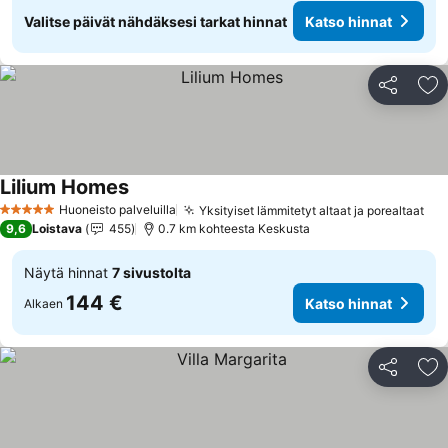
Valitse päivät nähdäksesi tarkat hinnat
Katso hinnat
Jaa
Li
Lilium Homes
Huoneisto palveluilla
Yksityiset lämmitetyt altaat ja porealtaat
5 Tähtiluokitus
9,6
Loistava
455
0.7 km kohteesta Keskusta
Näytä hinnat
7 sivustolta
144 €
Katso hinnat
Alkaen
Jaa
Li