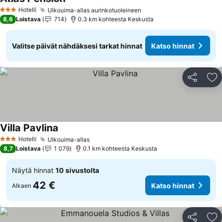
Hotelli
Ulkouima-allas aurinkotuoleineen
3 Tähtiluokitus
8,6
Loistava
714
0.3 km kohteesta Keskusta
Valitse päivät nähdäksesi tarkat hinnat
Katso hinnat
Jaa
Li
Villa Pavlina
Hotelli
Ulkouima-allas
3 Tähtiluokitus
8,7
Loistava
1 079
0.1 km kohteesta Keskusta
Näytä hinnat
10 sivustolta
42 €
Katso hinnat
Alkaen
Jaa