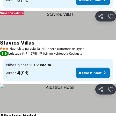
Suosittu valinta
Jaa
Li
Stavros Villas
Huoneisto palveluilla
Lähellä Karteradosin kylää
3 Tähtiluokitus
8,9
Loistava
1 675
0.6 km kohteesta Keskusta
Näytä hinnat
11 sivustolta
47 €
Katso hinnat
Alkaen
Jaa
Li
Albatros Hotel