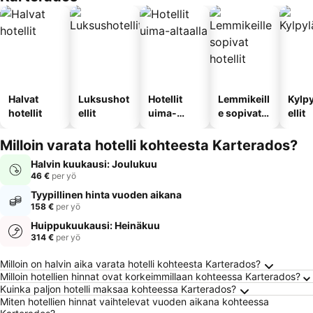
Halvat
Luksushot
Hotellit
Lemmikeill
Kylp
hotellit
ellit
uima-
e sopivat
ellit
altaalla
hotellit
Milloin varata hotelli kohteesta Karterados?
Halvin kuukausi: Joulukuu
46 €
per yö
Tyypillinen hinta vuoden aikana
158 €
per yö
Huippukuukausi: Heinäkuu
314 €
per yö
Usein kysytyt kysymykset kohteesta Kartera
Milloin on halvin aika varata hotelli kohteesta Karterados?
Milloin hotellien hinnat ovat korkeimmillaan kohteessa Karterados?
Kuinka paljon hotelli maksaa kohteessa Karterados?
Miten hotellien hinnat vaihtelevat vuoden aikana kohteessa