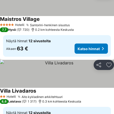
Maistros Village
Hotelli
Santorini-henkinen sisustus
5 Tähtiluokitus
7,7
Hyvä
720
0.2 km kohteesta Keskusta
Näytä hinnat
12 sivustolta
63 €
Katso hinnat
Alkaen
Jaa
Li
Villa Livadaros
Hotelli
Aito kykladinen arkkitehtuuri
2 Tähtiluokitus
8,6
Loistava
1 317
0.3 km kohteesta Keskusta
Näytä hinnat
12 sivustolta