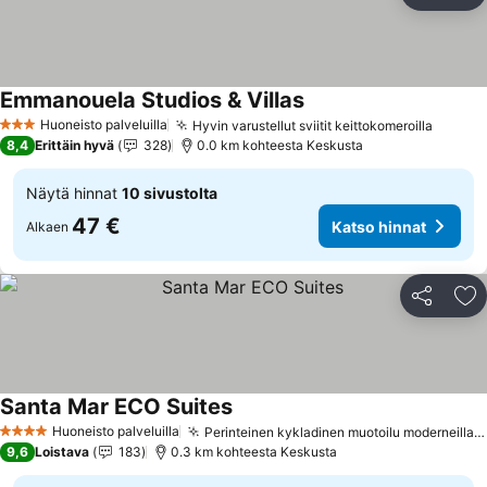
Li
Emmanouela Studios & Villas
Huoneisto palveluilla
Hyvin varustellut sviitit keittokomeroilla
3 Tähtiluokitus
8,4
Erittäin hyvä
328
0.0 km kohteesta Keskusta
Näytä hinnat
10 sivustolta
47 €
Katso hinnat
Alkaen
Jaa
Li
Santa Mar ECO Suites
Huoneisto palveluilla
Perinteinen kykladinen muotoilu moderneilla mukavuuksilla
4 Tähtiluokitus
9,6
Loistava
183
0.3 km kohteesta Keskusta