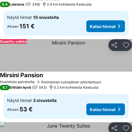
5 Tähtiluokitus
8,6
Loistava
348
2.4 km kohteesta Keskusta
Näytä hinnat
10 sivustolta
151 €
Katso hinnat
Alkaen
Suosittu valinta
Jaa
Li
Mirsini Pansion
Huoneisto palveluilla
Perinteinen kykladinen arkkitehtuuri
8,1
Erittäin hyvä
543
0.2 km kohteesta Keskusta
Näytä hinnat
3 sivustolta
53 €
Katso hinnat
Alkaen
Jaa
Li