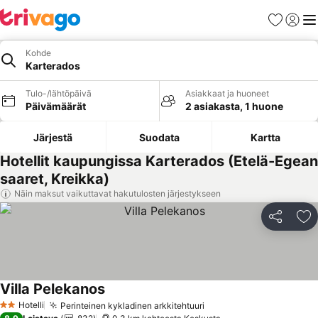
Suosikit
Kirjaud
Val
Kohde
Karterados
Tulo-/lähtöpäivä
Asiakkaat ja huoneet
Päivämäärät
2 asiakasta, 1 huone
Järjestä
Suodata
Kartta
Hotellit kaupungissa Karterados (Etelä-Egean
saaret, Kreikka)
Näin maksut vaikuttavat hakutulosten järjestykseen
Jaa
Li
Villa Pelekanos
Hotelli
Perinteinen kykladinen arkkitehtuuri
2 Tähtiluokitus