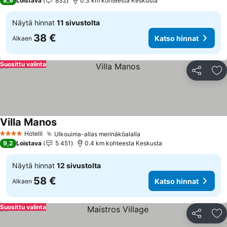
8,9
Loistava
832
0.3 km kohteesta Keskusta
Näytä hinnat
11 sivustolta
38 €
Katso hinnat
Alkaen
Suosittu valinta
Jaa
Li
Villa Manos
Hotelli
Ulkouima-allas merinäköalalla
4 Tähtiluokitus
9,2
Loistava
5 451
0.4 km kohteesta Keskusta
Näytä hinnat
12 sivustolta
58 €
Katso hinnat
Alkaen
Suosittu valinta
Jaa
Li