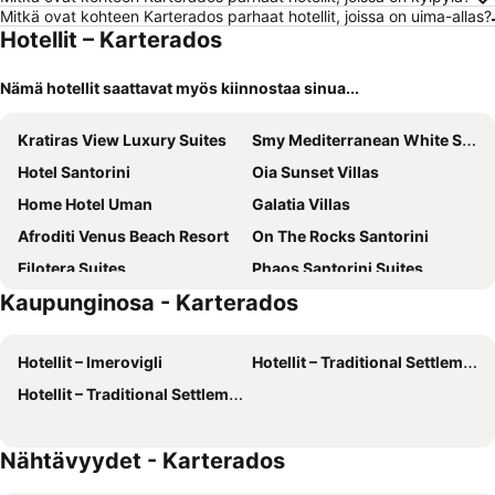
Mitkä ovat kohteen Karterados parhaat hotellit, joissa on uima-allas?
Hotellit – Karterados
Nämä hotellit saattavat myös kiinnostaa sinua...
Kratiras View Luxury Suites
Smy Mediterranean White Santorini
Hotel Santorini
Oia Sunset Villas
Home Hotel Uman
Galatia Villas
Afroditi Venus Beach Resort
On The Rocks Santorini
Filotera Suites
Phaos Santorini Suites
Kaupunginosa - Karterados
Santorini Palace
Hotel Perissa
Beach Boutique Hotel
IKIES Santorini
Hotellit – Imerovigli
Hotellit – Traditional Settlement of Oia
Apeiron Blue Santorini - Sustainable Adults Only 14 Plus
Bella Santorini
Hotellit – Traditional Settlement of Thira
Astro Palace Hotel & Suites
Neo Suites
Athina Luxury Suites
Mythical Blue Luxury Suites
Nähtävyydet - Karterados
Radisson Blu Zaffron Resort, Santorini
Utopia Suites Santorini
El Greco Resort & Spa
Rocabella Santorini Hotel & SPA