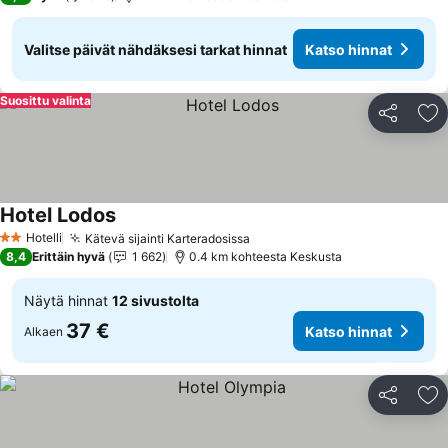
Valitse päivät nähdäksesi tarkat hinnat
Katso hinnat
Suosittu valinta
Jaa
Li
Hotel Lodos
Hotelli
Kätevä sijainti Karteradosissa
2 Tähtiluokitus
8,4
Erittäin hyvä
1 662
0.4 km kohteesta Keskusta
Näytä hinnat
12 sivustolta
37 €
Katso hinnat
Alkaen
Jaa
Li