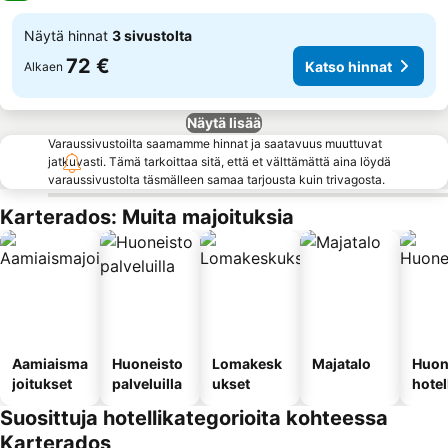
Näytä hinnat
3 sivustolta
72 €
Katso hinnat
Alkaen
Näytä lisää
Varaussivustoilta saamamme hinnat ja saatavuus muuttuvat
jatkuvasti. Tämä tarkoittaa sitä, että et välttämättä aina löydä
varaussivustolta täsmälleen samaa tarjousta kuin trivagosta.
Karterados: Muita majoituksia
Aamiaisma
Huoneisto
Lomakesk
Majatalo
Huon
joitukset
palveluilla
ukset
hotel
Suosittuja hotellikategorioita kohteessa
Karterados