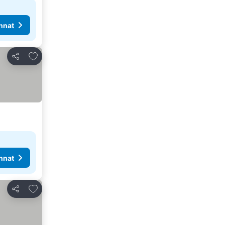
nnat
Lisää suosikkeihin
Jaa
nnat
Lisää suosikkeihin
Jaa