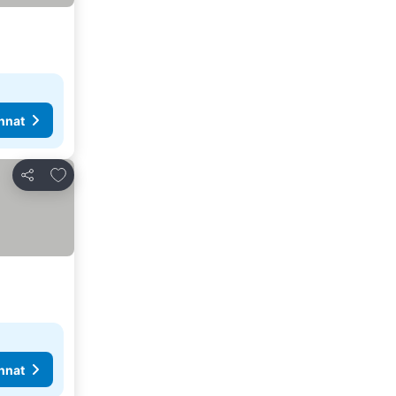
nnat
Lisää suosikkeihin
Jaa
nnat