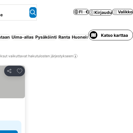
FI · €
Valikko
Kirjaudu
ne
Katso karttaa
ntaan
Uima-allas
Pysäköinti
Ranta
Huoneisto palveluilla
Maksuto
ksut vaikuttavat hakutulosten järjestykseen
Lisää suosikkeihin
Jaa