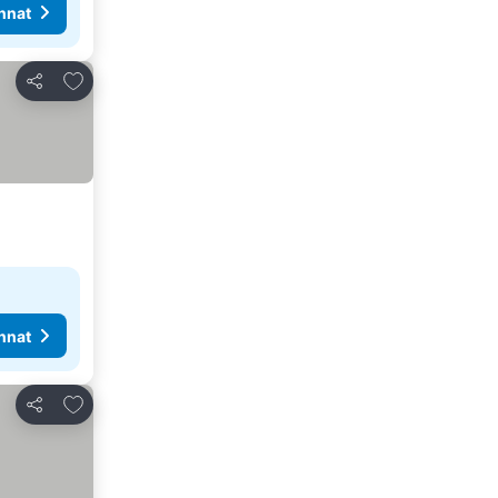
nnat
Lisää suosikkeihin
Jaa
nnat
Lisää suosikkeihin
Jaa