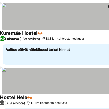
Kuremäe Hostel
2 Tähtiluokitus
Loistava
(188 arviota)
9,0
18.8 km kohteesta Keskusta
Valitse päivät nähdäksesi tarkat hinnat
Hostel Nele
2 Tähtiluokitus
(679 arviota)
7,2
1.0 km kohteesta Keskusta