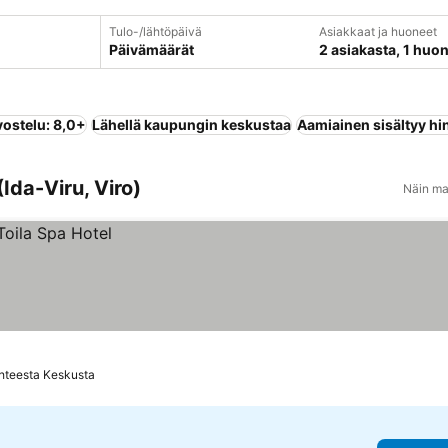
Tulo-/lähtöpäivä
Asiakkaat ja huoneet
Päivämäärät
2 asiakasta, 1 huo
vostelu: 8,0+
Lähellä kaupungin keskustaa
Aamiainen sisältyy hi
Ida-Viru, Viro)
Näin ma
hteesta Keskusta