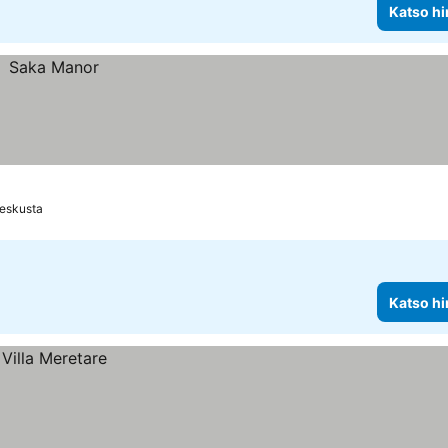
Katso hi
Keskusta
Katso hi