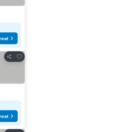
nnat
Lisää suosikkeihin
Jaa
nnat