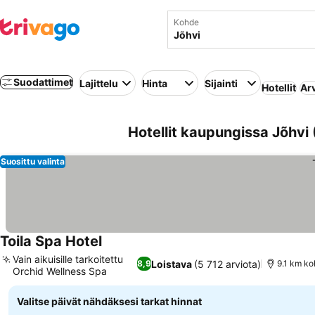
Kohde
Suodattimet
Lajittelu
Hinta
Sijainti
Hotellit
Ar
Hotellit kaupungissa Jõhvi (
Suosittu valinta
Toila Spa Hotel
Vain aikuisille tarkoitettu
Loistava
(5 712 arviota)
8,9
9.1 km ko
Orchid Wellness Spa
Valitse päivät nähdäksesi tarkat hinnat