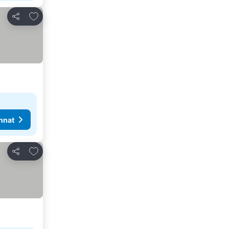
Lisää suosikkeihin
Jaa
nnat
Lisää suosikkeihin
Jaa