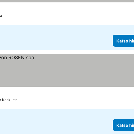
ta
Katso hi
a Keskusta
Katso hi