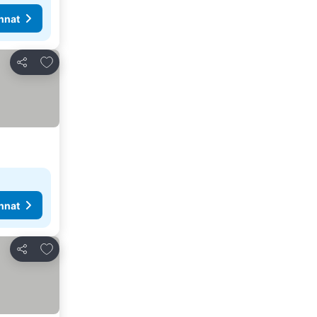
nnat
Lisää suosikkeihin
Jaa
nnat
Lisää suosikkeihin
Jaa