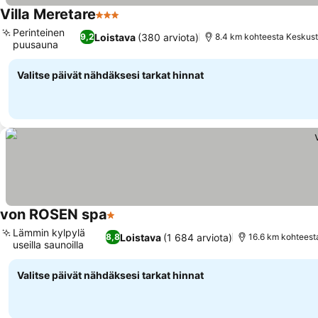
Villa Meretare
3 Tähtiluokitus
Perinteinen
Loistava
(380 arviota)
9,2
8.4 km kohteesta Keskus
puusauna
Valitse päivät nähdäksesi tarkat hinnat
von ROSEN spa
1 Tähtiluokitus
Lämmin kylpylä
Loistava
(1 684 arviota)
8,8
16.6 km kohteest
useilla saunoilla
Valitse päivät nähdäksesi tarkat hinnat