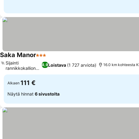
Saka Manor
3 Tähtiluokitus
Sijainti
Loistava
(1 727 arviota)
8,9
16.0 km kohteesta 
rannikkokallion
laella
111 €
Alkaen
Näytä hinnat
6 sivustolta