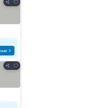
Lisää suosikkeihin
Jaa
nnat
Lisää suosikkeihin
Jaa