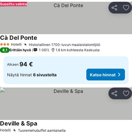
Suosittu valinta
Jaa
Li
Cà Del Ponte
Hotelli
Historiallinen 1700-luvun maalaistalomiljöö
3 Tähtiluokitus
8,1
Erittäin hyvä
1 061
1.6 km kohteesta Keskusta
94 €
Alkaen
Näytä hinnat
6 sivustolta
Katso hinnat
Jaa
Li
Deville & Spa
Hotelli
Tuoremehubuffet aamiaisella