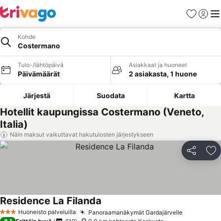
Suosikit
Kirjaud
Val
Kohde
Costermano
Tulo-/lähtöpäivä
Asiakkaat ja huoneet
Päivämäärät
2 asiakasta, 1 huone
Järjestä
Suodata
Kartta
Hotellit kaupungissa Costermano (Veneto,
Italia)
Näin maksut vaikuttavat hakutulosten järjestykseen
Jaa
Li
Residence La Filanda
Huoneisto palveluilla
Panoraamanäkymät Gardajärvelle
3 Tähtiluokitus