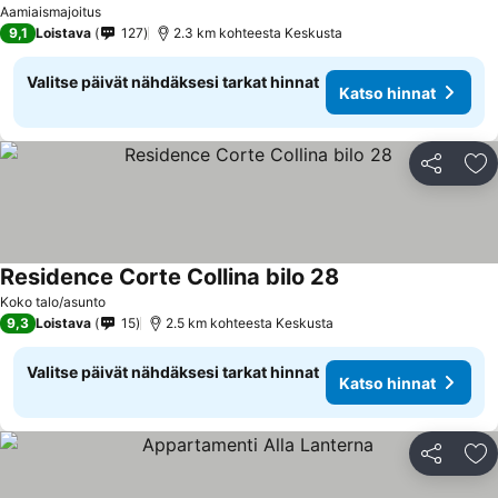
Aamiaismajoitus
9,1
Loistava
127
2.3 km kohteesta Keskusta
Valitse päivät nähdäksesi tarkat hinnat
Katso hinnat
Jaa
Li
Residence Corte Collina bilo 28
Koko talo/asunto
9,3
Loistava
15
2.5 km kohteesta Keskusta
Valitse päivät nähdäksesi tarkat hinnat
Katso hinnat
Jaa
Li