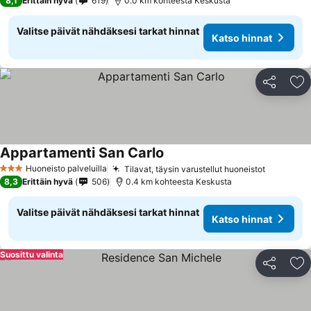
8,1
Erittäin hyvä
619
0.0 km kohteesta Keskusta
Valitse päivät nähdäksesi tarkat hinnat
Katso hinnat
Jaa
Li
Appartamenti San Carlo
Huoneisto palveluilla
Tilavat, täysin varustellut huoneistot
3 Tähtiluokitus
8,3
Erittäin hyvä
506
0.4 km kohteesta Keskusta
Valitse päivät nähdäksesi tarkat hinnat
Katso hinnat
Suosittu valinta
Jaa
Li