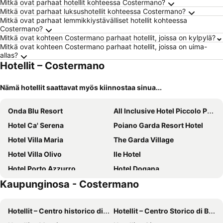
Mitkä ovat parhaat hotellit kohteessa Costermano?
Mitkä ovat parhaat luksushotellit kohteessa Costermano?
Mitkä ovat parhaat lemmikkiystävälliset hotellit kohteessa
Costermano?
Mitkä ovat kohteen Costermano parhaat hotellit, joissa on kylpylä?
Mitkä ovat kohteen Costermano parhaat hotellit, joissa on uima-
allas?
Hotellit – Costermano
Nämä hotellit saattavat myös kiinnostaa sinua...
Onda Blu Resort
All Inclusive Hotel Piccolo Paradiso
Hotel Ca' Serena
Poiano Garda Resort Hotel
Hotel Villa Maria
The Garda Village
Hotel Villa Olivo
Ile Hotel
Hotel Porto Azzurro
Hotel Dogana
Kaupunginosa - Costermano
Hotel Palazzo del Garda & Spa
Hotel Sirmione Terme
Grand Hotel Terme Sirmione
Hotel Palme & Suite
Hotellit – Centro historico di Garda
Hotellit – Centro Storico di Bardolino
Hotel Smeraldo
Hotel Caesius Thermae & Spa Resort