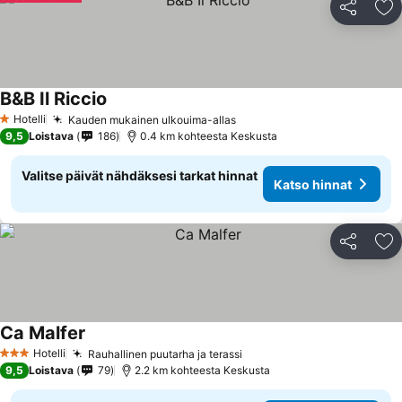
Jaa
Li
B&B Il Riccio
Hotelli
Kauden mukainen ulkouima-allas
1 Tähtiluokitus
9,5
Loistava
186
0.4 km kohteesta Keskusta
Valitse päivät nähdäksesi tarkat hinnat
Katso hinnat
Jaa
Li
Ca Malfer
Hotelli
Rauhallinen puutarha ja terassi
3 Tähtiluokitus
9,5
Loistava
79
2.2 km kohteesta Keskusta