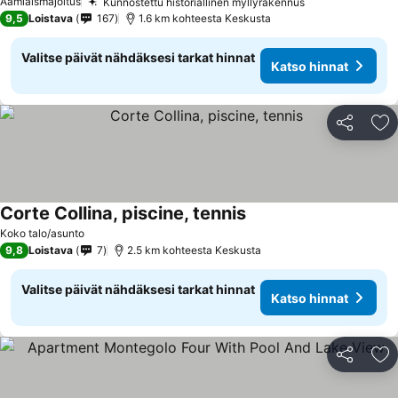
Aamiaismajoitus
Kunnostettu historiallinen myllyrakennus
9,5
Loistava
167
1.6 km kohteesta Keskusta
Valitse päivät nähdäksesi tarkat hinnat
Katso hinnat
Jaa
Li
Corte Collina, piscine, tennis
Koko talo/asunto
9,8
Loistava
7
2.5 km kohteesta Keskusta
Valitse päivät nähdäksesi tarkat hinnat
Katso hinnat
Jaa
Li