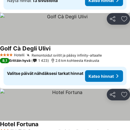
Näytä hinnat
13 sivustolta
Katso hinnat
Jaa
Li
Golf Cà Degli Ulivi
Hotelli
Remontoidut sviitit ja pääsy infinity-altaalle
4 Tähtiluokitus
8,1
Erittäin hyvä
1 423
2.6 km kohteesta Keskusta
Valitse päivät nähdäksesi tarkat hinnat
Katso hinnat
Jaa
Li
Hotel Fortuna