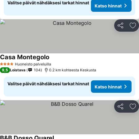
Valitse päivät nähdäksesi tarkat hinnat
Katso hinnat
Jaa
Li
Casa Montegolo
Huoneisto palveluilla
4 Tähtiluokitus
9,5
Loistava
104
0.2 km kohteesta Keskusta
Valitse päivät nähdäksesi tarkat hinnat
Katso hinnat
Jaa
Li
B&B Dosso Quarel