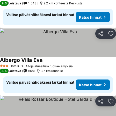
9,6
Loistava
1 543
2.2 km kohteesta Keskusta
Valitse päivät nähdäksesi tarkat hinnat
Katso hinnat
Jaa
Li
Albergo Villa Eva
Hotelli
Aitoja alueellisia ruokaelämyksiä
3 Tähtiluokitus
8,5
Loistava
668
3.5 km rannalle
Valitse päivät nähdäksesi tarkat hinnat
Katso hinnat
Jaa
Li