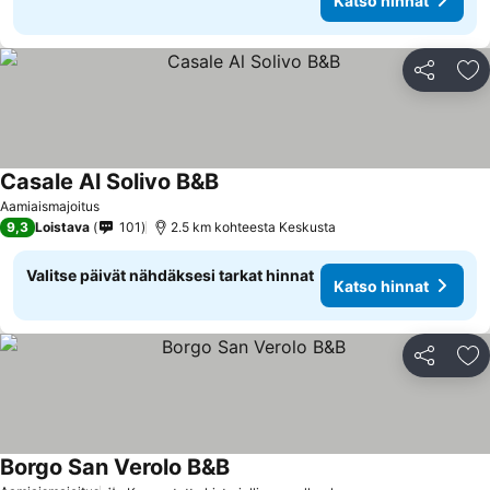
Katso hinnat
Jaa
Li
Casale Al Solivo B&B
Aamiaismajoitus
9,3
Loistava
101
2.5 km kohteesta Keskusta
Valitse päivät nähdäksesi tarkat hinnat
Katso hinnat
Jaa
Li
Borgo San Verolo B&B