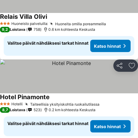
Relais Villa Olivi
Huoneisto palveluilla
Huoneita omilla poreammeilla
3 Tähtiluokitus
9,2
Loistava
758
0.6 km kohteesta Keskusta
Valitse päivät nähdäksesi tarkat hinnat
Katso hinnat
Jaa
Li
Hotel Pinamonte
Hotelli
Taiteellisia yksityiskohtia ruokailutilassa
3 Tähtiluokitus
8,7
Loistava
523
0.2 km kohteesta Keskusta
Valitse päivät nähdäksesi tarkat hinnat
Katso hinnat