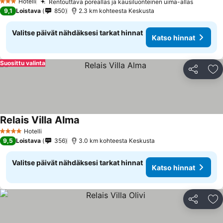
Hotelli
Rentouttava poreallas ja kausiluonteinen uima-allas
3 Tähtiluokitus
9,1
Loistava
850
2.3 km kohteesta Keskusta
Valitse päivät nähdäksesi tarkat hinnat
Katso hinnat
Suosittu valinta
Jaa
Li
Relais Villa Alma
Hotelli
4 Tähtiluokitus
9,5
Loistava
356
3.0 km kohteesta Keskusta
Valitse päivät nähdäksesi tarkat hinnat
Katso hinnat
Jaa
Li