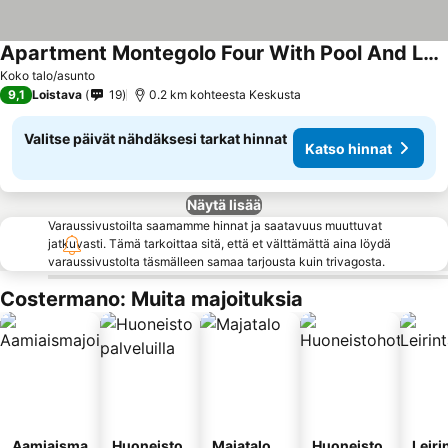
Apartment Montegolo Four With Pool And Lake View
Koko talo/asunto
9,1
Loistava
19
0.2 km kohteesta Keskusta
Valitse päivät nähdäksesi tarkat hinnat
Katso hinnat
Näytä lisää
Varaussivustoilta saamamme hinnat ja saatavuus muuttuvat
jatkuvasti. Tämä tarkoittaa sitä, että et välttämättä aina löydä
varaussivustolta täsmälleen samaa tarjousta kuin trivagosta.
Costermano: Muita majoituksia
Aamiaisma
Huoneisto
Majatalo
Huoneisto
Leiri