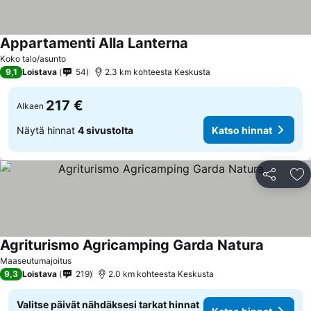
Appartamenti Alla Lanterna
Koko talo/asunto
9,1
Loistava
54
2.3 km kohteesta Keskusta
217 €
Alkaen
Näytä hinnat
4 sivustolta
Katso hinnat
Jaa
Li
Agriturismo Agricamping Garda Natura
Maaseutumajoitus
9,3
Loistava
219
2.0 km kohteesta Keskusta
Valitse päivät nähdäksesi tarkat hinnat