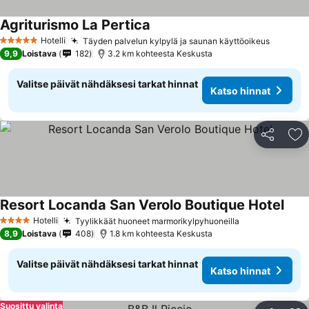
Agriturismo La Pertica
Hotelli
Täyden palvelun kylpylä ja saunan käyttöoikeus
5 Tähtiluokitus
9,9
Loistava
182
3.2 km kohteesta Keskusta
Valitse päivät nähdäksesi tarkat hinnat
Katso hinnat
Jaa
Li
Resort Locanda San Verolo Boutique Hotel
Hotelli
Tyylikkäät huoneet marmorikylpyhuoneilla
4 Tähtiluokitus
8,9
Loistava
408
1.8 km kohteesta Keskusta
Valitse päivät nähdäksesi tarkat hinnat
Katso hinnat
Suosittu valinta