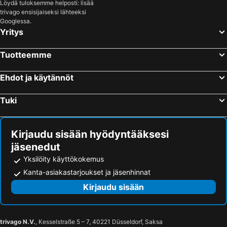
Desenzano del Garda, Lombardia Hotellit
Malcesine, Veneto Hotellit
Löydä tuloksemme helposti: lisää
Hotel Garnì Al Poggio
Hotel Bella Riva
trivago ensisijaiseksi lähteeksi
Mestre, Veneto Hotellit
Garda, Veneto Hotellit
Piccolo Hotel Direkt am See
Sky Pool Hotel Sole Garda
Googlessa.
Peschiera del Garda, Veneto Hotellit
Rooma, Lazio Hotellit
Yritys
Milano, Lombardia Hotellit
Napoli, Campania Hotellit
Tuotteemme
Firenze, Toscana Hotellit
Bergamo, Lombardia Hotellit
Bologna, Emilia-Romagna Hotellit
Sorrento, Campania Hotellit
Ehdot ja käytännöt
Tuki
Kirjaudu sisään hyödyntääksesi
jäsenedut
Yksilöity käyttökokemus
Kanta-asiakastarjoukset ja jäsenhinnat
Kirjaudu sisään
trivago N.V.
, Kesselstraße 5 – 7, 40221 Düsseldorf, Saksa