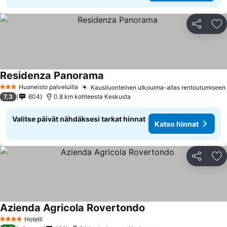
Jaa
Li
Residenza Panorama
Huoneisto palveluilla
Kausiluonteinen ulkouima-allas rentoutumiseen
3 Tähtiluokitus
7,3
604
0.8 km kohteesta Keskusta
Valitse päivät nähdäksesi tarkat hinnat
Katso hinnat
Jaa
Li
Azienda Agricola Rovertondo
Hotelli
4 Tähtiluokitus