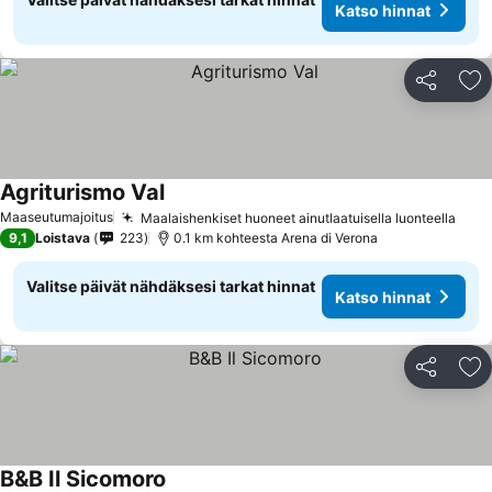
Katso hinnat
Jaa
Li
Agriturismo Val
Maaseutumajoitus
Maalaishenkiset huoneet ainutlaatuisella luonteella
9,1
Loistava
223
0.1 km kohteesta Arena di Verona
Valitse päivät nähdäksesi tarkat hinnat
Katso hinnat
Jaa
Li
B&B Il Sicomoro