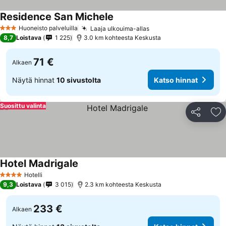
Residence San Michele
Huoneisto palveluilla
Laaja ulkouima-allas
3 Tähtiluokitus
8,7
Loistava
1 225
3.0 km kohteesta Keskusta
71 €
Alkaen
Näytä hinnat
10 sivustolta
Katso hinnat
Suosittu valinta
Jaa
Li
Hotel Madrigale
Hotelli
4 Tähtiluokitus
9,3
Loistava
3 015
2.3 km kohteesta Keskusta
233 €
Alkaen