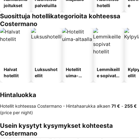
joitukset
palveluilla
hotelli
e
Suosittuja hotellikategorioita kohteessa
Costermano
Halvat
Luksushot
Hotellit
Lemmikeill
Kylp
hotellit
ellit
uima-
e sopivat
ellit
altaalla
hotellit
Hintaluokka
Hotellit kohteessa Costermano -
Hintahaarukka
alkaen
‎71 €
-
‎255 €
(price per night)
Usein kysytyt kysymykset kohteesta
Costermano