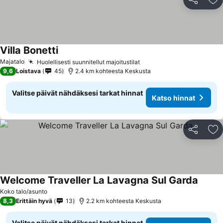
Jaa
Li
Villa Bonetti
Majatalo
Huolellisesti suunnitellut majoitustilat
9,6
Loistava
45
2.4 km kohteesta Keskusta
Valitse päivät nähdäksesi tarkat hinnat
Katso hinnat
Jaa
Li
Welcome Traveller La Lavagna Sul Garda
Koko talo/asunto
8,3
Erittäin hyvä
13
2.2 km kohteesta Keskusta
Valitse päivät nähdäksesi tarkat hinnat