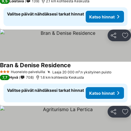
9,5
Loistava
139
2.1 km kohteesta Keskusta
Valitse päivät nähdäksesi tarkat hinnat
Katso hinnat
Jaa
Li
Bran & Denise Residence
Huoneisto palveluilla
Laaja 20 000 m²:n yksityinen puisto
3 Tähtiluokitus
7,7
Hyvä
708
1.6 km kohteesta Keskusta
Valitse päivät nähdäksesi tarkat hinnat
Katso hinnat
Jaa
Li