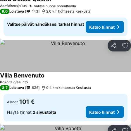
Aamiaismajoitus
Valitse huone porealtaalla
9,0
Loistava
143
2.0 km kohteesta Keskusta
Valitse päivät nähdäksesi tarkat hinnat
Katso hinnat
Jaa
Li
Villa Benvenuto
Koko talo/asunto
8,7
Loistava
836
0.4 km kohteesta Keskusta
101 €
Alkaen
Näytä hinnat
2 sivustolta
Katso hinnat