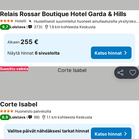
Relais Rossar Boutique Hotel Garda & Hills
Hotelli
Huolellisesti suunnitellut huoneet ainutlaatuisilla yksityiskohdilla
4 Tähtiluokitus
9,7
Loistava
373
1.9 km kohteesta Keskusta
255 €
Alkaen
Näytä hinnat
6 sivustolta
Katso hinnat
Suosittu valinta
Jaa
Li
Corte Isabel
Huoneisto palveluilla
4 Tähtiluokitus
8,9
Loistava
99
1.1 km kohteesta Keskusta
Valitse päivät nähdäksesi tarkat hinnat
Katso hinnat