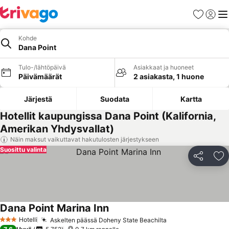
Suosikit
Kirjaud
Val
Kohde
Dana Point
Tulo-/lähtöpäivä
Asiakkaat ja huoneet
Päivämäärät
2 asiakasta, 1 huone
Järjestä
Suodata
Kartta
Hotellit kaupungissa Dana Point (Kalifornia,
Amerikan Yhdysvallat)
Näin maksut vaikuttavat hakutulosten järjestykseen
Suosittu valinta
Jaa
Li
Dana Point Marina Inn
Hotelli
Askelten päässä Doheny State Beachilta
3 Tähtiluokitus