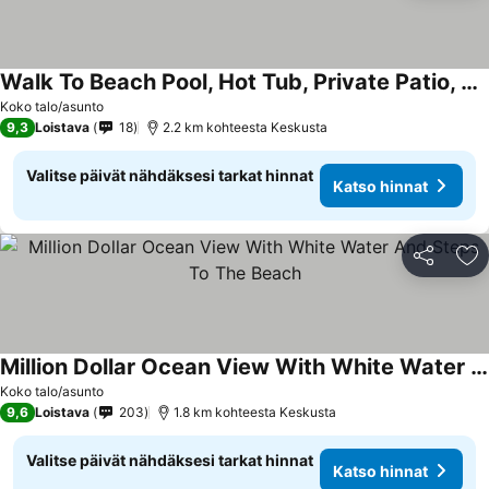
Walk To Beach Pool, Hot Tub, Private Patio, Parking Seabreeze Retreat
Koko talo/asunto
9,3
Loistava
18
2.2 km kohteesta Keskusta
Valitse päivät nähdäksesi tarkat hinnat
Katso hinnat
Jaa
Li
Million Dollar Ocean View With White Water And Steps To The Beach
Koko talo/asunto
9,6
Loistava
203
1.8 km kohteesta Keskusta
Valitse päivät nähdäksesi tarkat hinnat
Katso hinnat