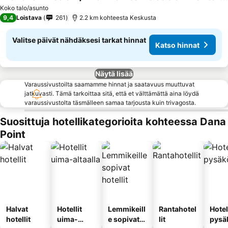
Koko talo/asunto
9,4
Loistava
261
2.2 km kohteesta Keskusta
Valitse päivät nähdäksesi tarkat hinnat
Katso hinnat
Näytä lisää
Varaussivustoilta saamamme hinnat ja saatavuus muuttuvat
jatkuvasti. Tämä tarkoittaa sitä, että et välttämättä aina löydä
varaussivustolta täsmälleen samaa tarjousta kuin trivagosta.
Suosittuja hotellikategorioita kohteessa Dana
Point
Halvat
Hotellit
Lemmikeill
Rantahotel
Hotel
hotellit
uima-
e sopivat
lit
pysä