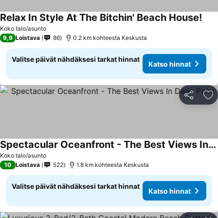
Relax In Style At The Bitchin' Beach House!
Koko talo/asunto
9,9
Loistava
86
0.2 km kohteesta Keskusta
Valitse päivät nähdäksesi tarkat hinnat
Katso hinnat
Jaa
Li
Spectacular Oceanfront - The Best Views In Dana Point
Koko talo/asunto
10
Loistava
522
1.8 km kohteesta Keskusta
Valitse päivät nähdäksesi tarkat hinnat
Katso hinnat