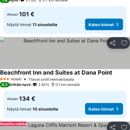
7,6
Hyvä
5 752
0.7 km rannalle
101 €
Alkaen
Näytä hinnat
11 sivustolta
Katso hinnat
Jaa
Li
Beachfront Inn and Suites at Dana Point
Hotelli
Tilavat sviitit merinäköalalla
3 Tähtiluokitus
8,2
Erittäin hyvä
2 401
0.1 km rannalle
134 €
Alkaen
Näytä hinnat
10 sivustolta
Katso hinnat
Suosittu valinta