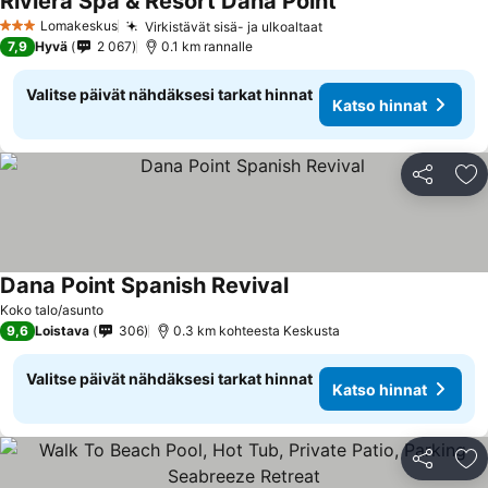
Riviera Spa & Resort Dana Point
Lomakeskus
Virkistävät sisä- ja ulkoaltaat
3 Tähtiluokitus
7,9
Hyvä
2 067
0.1 km rannalle
Valitse päivät nähdäksesi tarkat hinnat
Katso hinnat
Jaa
Li
Dana Point Spanish Revival
Koko talo/asunto
9,6
Loistava
306
0.3 km kohteesta Keskusta
Valitse päivät nähdäksesi tarkat hinnat
Katso hinnat
Jaa
Li