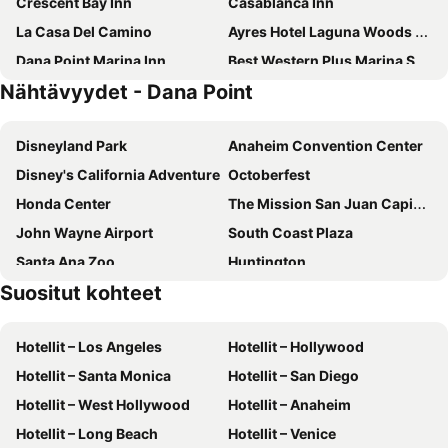
Crescent Bay Inn
Casablanca Inn
La Casa Del Camino
Ayres Hotel Laguna Woods - Aliso Viejo
Dana Point Marina Inn
Best Western Plus Marina Shores Hotel
Nähtävyydet - Dana Point
Casa Laguna Hotel & Spa
Laguna Hills Lodge
Hilton Garden Inn Irvine Spectrum Lake Forest
SpringHill Suites by Marriott Irvine Lake Forest
Disneyland Park
Anaheim Convention Center
Marriott's Newport Coast Villas
Disney's California Adventure
Octoberfest
Honda Center
The Mission San Juan Capistrano
John Wayne Airport
South Coast Plaza
Santa Ana Zoo
Huntington
Suositut kohteet
Annual Pier Swim
Surf City
Tom's Farms
Pearson Park
Hotellit – Los Angeles
Hotellit – Hollywood
Knott's Berry Farm
Adventure City
Hotellit – Santa Monica
Hotellit – San Diego
Pier View North
City National Grove of Anaheim
Hotellit – West Hollywood
Hotellit – Anaheim
Muzeo Museum and Cultural Center
Hotellit – Long Beach
Hotellit – Venice