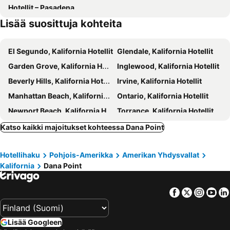
Hotellit – Pasadena
Lisää suosittuja kohteita
El Segundo, Kalifornia Hotellit
Glendale, Kalifornia Hotellit
Garden Grove, Kalifornia Hotellit
Inglewood, Kalifornia Hotellit
Beverly Hills, Kalifornia Hotellit
Irvine, Kalifornia Hotellit
Manhattan Beach, Kalifornia Hotellit
Ontario, Kalifornia Hotellit
Newport Beach, Kalifornia Hotellit
Torrance, Kalifornia Hotellit
Hermosa Beach, Kalifornia Hotellit
Hawthorne, Kalifornia Hotellit
Katso kaikki majoitukset kohteessa Dana Point
La Jolla, Kalifornia Hotellit
Laguna Beach, Kalifornia Hotellit
Hotellihaku
Pohjois-Amerikka
Amerikan Yhdysvallat
Redondo Beach, Kalifornia Hotellit
Orange, Kalifornia Hotellit
Kalifornia
Dana Point
Universal City, Kalifornia Hotellit
Encinitas, Kalifornia Hotellit
Westminster, Kalifornia Hotellit
Fountain Valley, Kalifornia Hotellit
Facebook
Twitter
Insta
Yo
Fresno, Kalifornia Hotellit
Hollister, Kalifornia Hotellit
Turlock, Kalifornia Hotellit
Salinas, Kalifornia Hotellit
Lisää Googleen
Los Banos, Kalifornia Hotellit
Merced, Kalifornia Hotellit