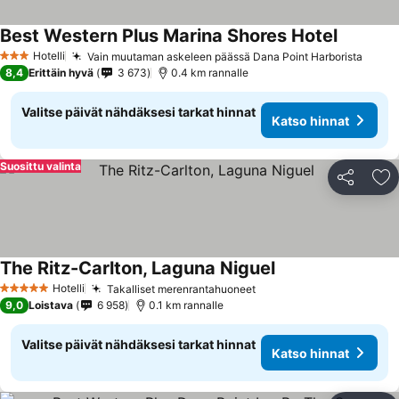
Best Western Plus Marina Shores Hotel
Hotelli
Vain muutaman askeleen päässä Dana Point Harborista
3 Tähtiluokitus
8,4
Erittäin hyvä
3 673
0.4 km rannalle
Valitse päivät nähdäksesi tarkat hinnat
Katso hinnat
Suosittu valinta
Jaa
Li
The Ritz-Carlton, Laguna Niguel
Hotelli
Takalliset merenrantahuoneet
5 Tähtiluokitus
9,0
Loistava
6 958
0.1 km rannalle
Valitse päivät nähdäksesi tarkat hinnat
Katso hinnat