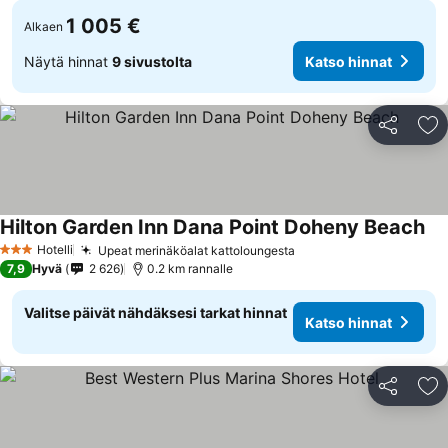
1 005 €
Alkaen
Näytä hinnat
9 sivustolta
Katso hinnat
Jaa
Li
Hilton Garden Inn Dana Point Doheny Beach
Hotelli
Upeat merinäköalat kattoloungesta
3 Tähtiluokitus
7,9
Hyvä
2 626
0.2 km rannalle
Valitse päivät nähdäksesi tarkat hinnat
Katso hinnat
Jaa
Li