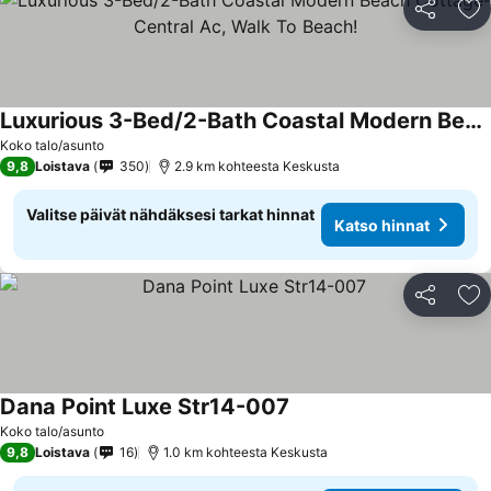
Jaa
Li
Luxurious 3-Bed/2-Bath Coastal Modern Beach Cottage-Central Ac, Walk To Beach!
Koko talo/asunto
9,8
Loistava
350
2.9 km kohteesta Keskusta
Valitse päivät nähdäksesi tarkat hinnat
Katso hinnat
Jaa
Li
Dana Point Luxe Str14-007
Koko talo/asunto
9,8
Loistava
16
1.0 km kohteesta Keskusta