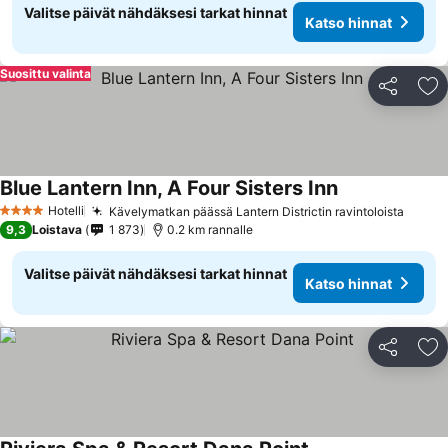
Valitse päivät nähdäksesi tarkat hinnat
Katso hinnat
Suosittu valinta
Jaa
Li
Blue Lantern Inn, A Four Sisters Inn
Hotelli
Kävelymatkan päässä Lantern Districtin ravintoloista
4 Tähtiluokitus
9,3
Loistava
1 873
0.2 km rannalle
Valitse päivät nähdäksesi tarkat hinnat
Katso hinnat
Jaa
Li