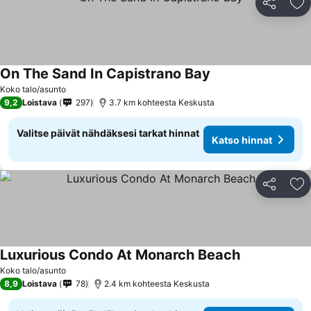
Jaa
Li
On The Sand In Capistrano Bay
Koko talo/asunto
9,2
Loistava
297
3.7 km kohteesta Keskusta
Valitse päivät nähdäksesi tarkat hinnat
Katso hinnat
Jaa
Li
Luxurious Condo At Monarch Beach
Koko talo/asunto
8,9
Loistava
78
2.4 km kohteesta Keskusta