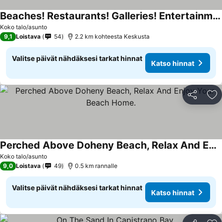
Beaches! Restaurants! Galleries! Entertainment!...its All Here Waiting For You!
Koko talo/asunto
9,1
Loistava
54
2.2 km kohteesta Keskusta
Valitse päivät nähdäksesi tarkat hinnat
Katso hinnat
Jaa
Li
Perched Above Doheny Beach, Relax And Enjoy Your Beach Home.
Koko talo/asunto
9,0
Loistava
49
0.5 km rannalle
Valitse päivät nähdäksesi tarkat hinnat
Katso hinnat