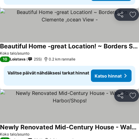
Jaa
Li
Beautiful Home -great Location! ~ Borders San Clemente ,ocean View -
Koko talo/asunto
10
Loistava
255
0.2 km rannalle
Valitse päivät nähdäksesi tarkat hinnat
Katso hinnat
Jaa
Li
Newly Renovated Mid-Century House - Walk To Harbor/Shops!
Koko talo/asunto