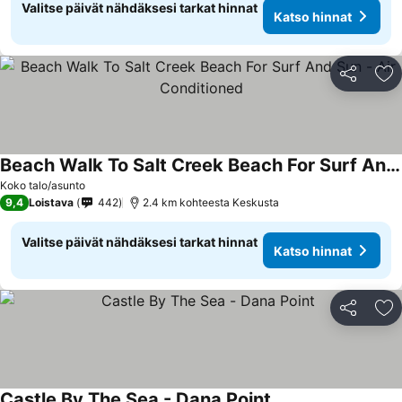
Valitse päivät nähdäksesi tarkat hinnat
Katso hinnat
Jaa
Li
Beach Walk To Salt Creek Beach For Surf And Sun - Air Conditioned
Koko talo/asunto
9,4
Loistava
442
2.4 km kohteesta Keskusta
Valitse päivät nähdäksesi tarkat hinnat
Katso hinnat
Jaa
Li
Castle By The Sea - Dana Point