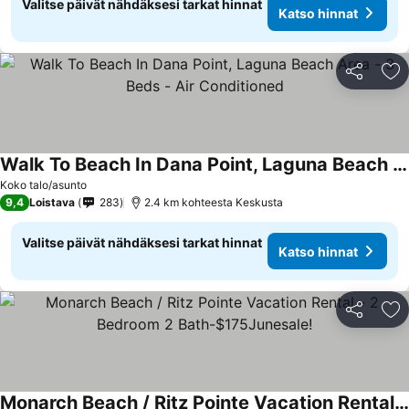
Valitse päivät nähdäksesi tarkat hinnat
Katso hinnat
Jaa
Li
Walk To Beach In Dana Point, Laguna Beach Area - 3 Beds - Air Conditioned
Koko talo/asunto
9,4
Loistava
283
2.4 km kohteesta Keskusta
Valitse päivät nähdäksesi tarkat hinnat
Katso hinnat
Jaa
Li
Monarch Beach / Ritz Pointe Vacation Rental - 2 Bedroom 2 Bath-$175Junesale!