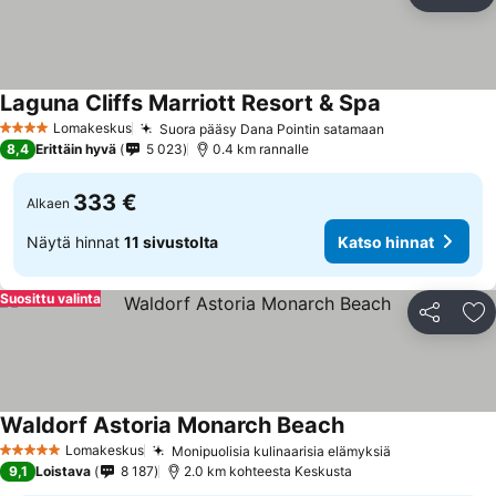
Jaa
Li
Laguna Cliffs Marriott Resort & Spa
Lomakeskus
Suora pääsy Dana Pointin satamaan
4 Tähtiluokitus
8,4
Erittäin hyvä
5 023
0.4 km rannalle
333 €
Alkaen
Näytä hinnat
11 sivustolta
Katso hinnat
Suosittu valinta
Jaa
Li
Waldorf Astoria Monarch Beach
Lomakeskus
Monipuolisia kulinaarisia elämyksiä
5 Tähtiluokitus
9,1
Loistava
8 187
2.0 km kohteesta Keskusta