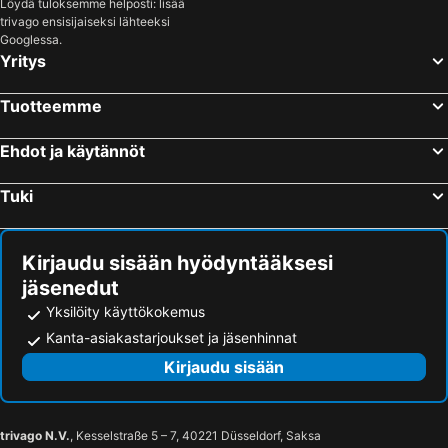
Löydä tuloksemme helposti: lisää
trivago ensisijaiseksi lähteeksi
San Juan Bautista, Kalifornia Hotellit
New York, New York State Hotellit
Googlessa.
Miami Beach, Florida Hotellit
Las Vegas, Nevada Hotellit
Yritys
Miami, Florida Hotellit
Los Angeles, Kalifornia Hotellit
Tuotteemme
Orlando, Florida Hotellit
Chicago, Illinois Hotellit
Boston, Massachusetts Hotellit
San Francisco, Kalifornia Hotellit
Ehdot ja käytännöt
Tuki
Kirjaudu sisään hyödyntääksesi
jäsenedut
Yksilöity käyttökokemus
Kanta-asiakastarjoukset ja jäsenhinnat
Kirjaudu sisään
trivago N.V.
, Kesselstraße 5 – 7, 40221 Düsseldorf, Saksa