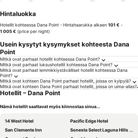
altaalla
hotellit
llä
Hintaluokka
Hotellit kohteessa Dana Point -
Hintahaarukka
alkaen
‎101 €
-
‎1 005 €
(price per night)
Usein kysytyt kysymykset kohteesta Dana
Point
Mitkä ovat parhaat hotellit kohteessa Dana Point?
Mitkä ovat parhaat luksushotellit kohteessa Dana Point?
Mitkä ovat parhaat lemmikkiystävälliset hotellit kohteessa Dana
Point?
Mitkä ovat kohteen Dana Point parhaat hotellit, joissa on kylpylä?
Mitkä ovat kohteen Dana Point parhaat hotellit, joissa on uima-allas?
Hotellit – Dana Point
Nämä hotellit saattavat myös kiinnostaa sinua...
14 West Hotel
Pacific Edge Hotel
San Clemente Inn
Sonesta Select Laguna Hills Irvine Spectrum