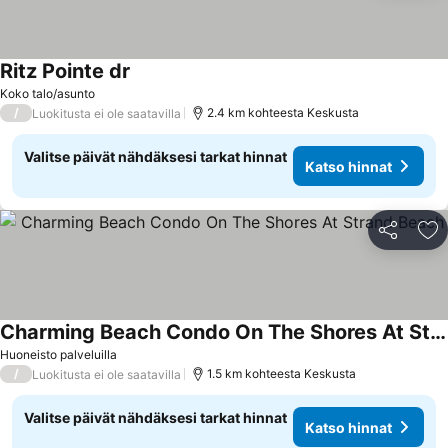
Ritz Pointe dr
Koko talo/asunto
/
2.4 km kohteesta Keskusta
Luokitusta ei ole saatavilla
Valitse päivät nähdäksesi tarkat hinnat
Katso hinnat
Jaa
Li
Charming Beach Condo On The Shores At Strand Beach
Huoneisto palveluilla
/
1.5 km kohteesta Keskusta
Luokitusta ei ole saatavilla
Valitse päivät nähdäksesi tarkat hinnat
Katso hinnat