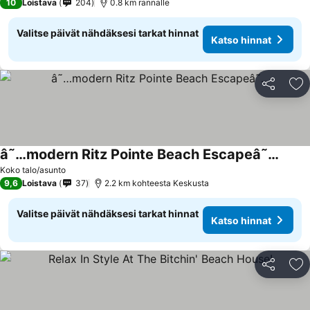
10
Loistava
204
0.8 km rannalle
Valitse päivät nähdäksesi tarkat hinnat
Katso hinnat
Jaa
Li
â˜…modern Ritz Pointe Beach Escapeâ˜…
Koko talo/asunto
9,6
Loistava
37
2.2 km kohteesta Keskusta
Valitse päivät nähdäksesi tarkat hinnat
Katso hinnat
Jaa
Li