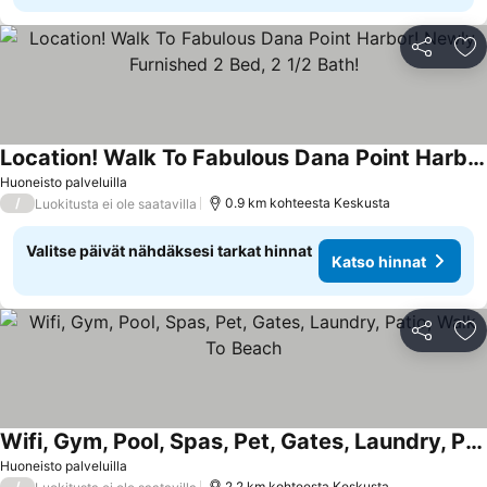
Jaa
Li
Location! Walk To Fabulous Dana Point Harbor! Newly Furnished 2 Bed, 2 1/2 Bath!
Huoneisto palveluilla
/
0.9 km kohteesta Keskusta
Luokitusta ei ole saatavilla
Valitse päivät nähdäksesi tarkat hinnat
Katso hinnat
Jaa
Li
Wifi, Gym, Pool, Spas, Pet, Gates, Laundry, Patio, Walk To Beach
Huoneisto palveluilla
/
2.2 km kohteesta Keskusta