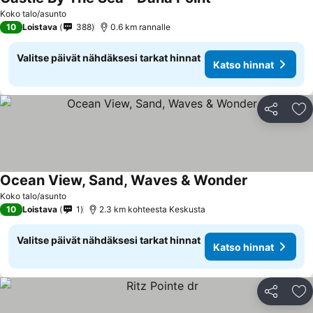
Koko talo/asunto
10
Loistava
388
0.6 km rannalle
Valitse päivät nähdäksesi tarkat hinnat
Katso hinnat
Jaa
Li
Ocean View, Sand, Waves & Wonder
Koko talo/asunto
10
Loistava
1
2.3 km kohteesta Keskusta
Valitse päivät nähdäksesi tarkat hinnat
Katso hinnat
Jaa
Li