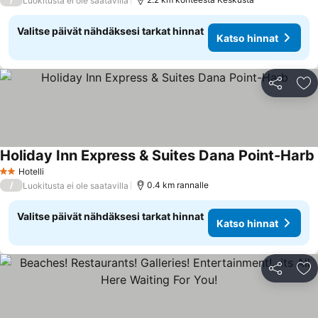
Luokitusta ei ole saatavilla
Valitse päivät nähdäksesi tarkat hinnat
Katso hinnat
Jaa
Li
Holiday Inn Express & Suites Dana Point-Harb
Hotelli
2 Tähtiluokitus
/
0.4 km rannalle
Luokitusta ei ole saatavilla
Valitse päivät nähdäksesi tarkat hinnat
Katso hinnat
Jaa
Li