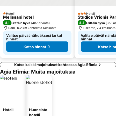
Hotelli
Hotelli
1 Tähtiluokitus
3 Tähtiluokitus
Melissani hotel
Studios Vrionis P
8,1
8,3
Erittäin hyvä
(
487 arviota
)
Erittäin hyvä
(
358 ar
Sami, 0.2 km kohteesta Keskusta
Fiskardo, 7.4 km koht
Valitse päivät nähdäksesi tarkat
Valitse päivät nähdä
hinnat
hinnat
Katso hinnat
Katso hin
Katso kaikki majoitukset kohteessa Agia Efimia
Agia Efimia: Muita majoituksia
Hotelli
Huoneisto
hotelli