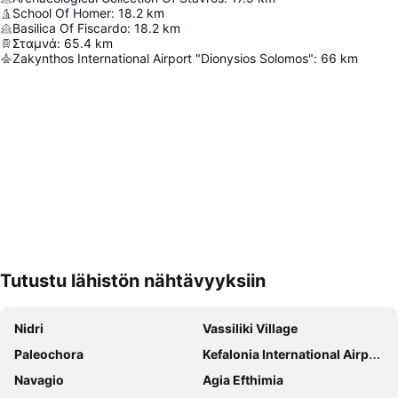
School Of Homer
:
18.2
km
Basilica Of Fiscardo
:
18.2
km
Σταμνά
:
65.4
km
Zakynthos International Airport "Dionysios Solomos"
:
66
km
Tutustu lähistön nähtävyyksiin
Laajenna kartta
Nidri
Vassiliki Village
Paleochora
Kefalonia International Airport
Navagio
Agia Efthimia