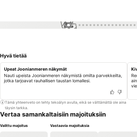
1 / 77
Hyvä tietää
Upeat Joonianmeren näkymät
Ki
Nauti upeista Joonianmeren näkymistä omilta parvekkeilta,
Ren
jotka tarjoavat rauhallisen taustan lomallesi.
ain
vi
Tämä yhteenveto on tehty tekoälyn avulla, eikä se välttämättä ole aina
täysin tarkka.
Vertaa samankaltaisiin majoituksiin
Valittu majoitus
Vastaavia majoituksia