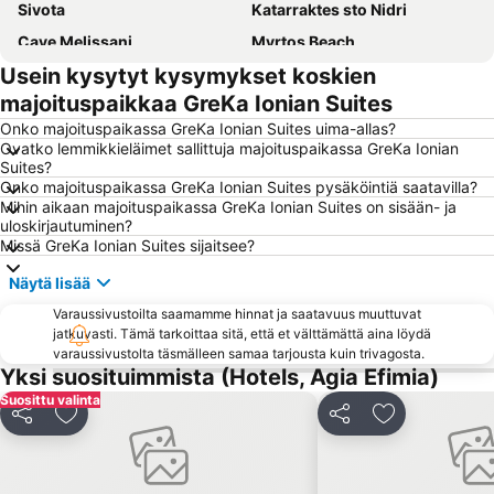
Sivota
Katarraktes sto Nidri
Cave Melissani
Myrtos Beach
Usein kysytyt kysymykset koskien
KTEL Kefallonias
Fiskardo Port
majoituspaikkaa GreKa Ionian Suites
Perigiali
Onko majoituspaikassa GreKa Ionian Suites uima-allas?
Ovatko lemmikkieläimet sallittuja majoituspaikassa GreKa Ionian
Suites?
Onko majoituspaikassa GreKa Ionian Suites pysäköintiä saatavilla?
Mihin aikaan majoituspaikassa GreKa Ionian Suites on sisään- ja
uloskirjautuminen?
Missä GreKa Ionian Suites sijaitsee?
Näytä lisää
Varaussivustoilta saamamme hinnat ja saatavuus muuttuvat
jatkuvasti. Tämä tarkoittaa sitä, että et välttämättä aina löydä
varaussivustolta täsmälleen samaa tarjousta kuin trivagosta.
Yksi suosituimmista (Hotels, Agia Efimia)
Suosittu valinta
Jaa
Lisää suosikkeihin
Jaa
Lisää suosikk