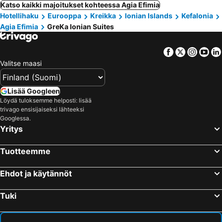
Katso kaikki majoitukset kohteessa Agia Efimia
Hotellihaku
Eurooppa
Kreikka
Ionian Islands
Kefalonia
Agia Efimia
GreKa Ionian Suites
Facebook
Twitter
Insta
Yo
Valitse maasi
Lisää Googleen
Löydä tuloksemme helposti: lisää
trivago ensisijaiseksi lähteeksi
Googlessa.
Yritys
Tuotteemme
Ehdot ja käytännöt
Tuki