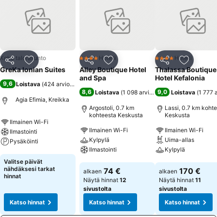
Koko talo/asunto
Hotelli
Hotelli
4 Tähtiluokitus
4 Tähtiluokitus
Jaa
Lisää suosikkeihin
Jaa
Lisää suosikkeihin
Jaa
Lisää suo
GreKa Ionian Suites
Alley Boutique Hotel
Thalassa Boutique
and Spa
Hotel Kefalonia
9,6
Loistava
(
424 arviota
)
8,6
9,0
Loistava
(
1 098 arviota
)
Loistava
(
1 777 
Agia Efimia, Kreikka
Argostoli, 0.7 km
Lassi, 0.7 km koht
kohteesta Keskusta
Keskusta
Ilmainen Wi-Fi
Ilmainen Wi-Fi
Ilmainen Wi-Fi
Ilmastointi
Kylpylä
Uima-allas
Pysäköinti
Ilmastointi
Kylpylä
Katso hinnat
Valitse päivät
Katso hinnat
Katso hinnat
nähdäksesi tarkat
74 €
170 €
alkaen
alkaen
hinnat
Näytä hinnat
12
Näytä hinnat
11
sivustolta
sivustolta
Katso hinnat
Katso hinnat
Katso hinnat