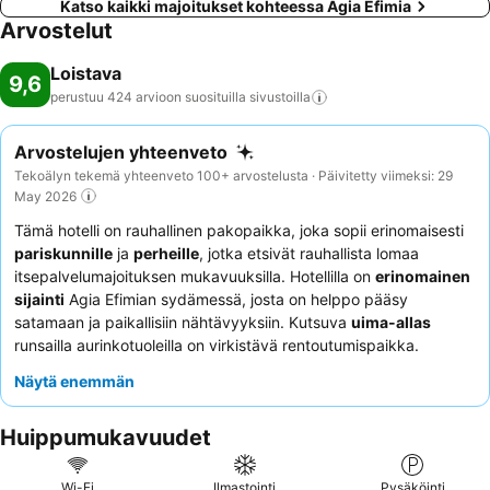
Katso kaikki majoitukset kohteessa Agia Efimia
Arvostelut
Loistava
9,6
perustuu 424 arvioon suosituilla
sivustoilla
Arvostelujen yhteenveto
Tekoälyn tekemä yhteenveto 100+ arvostelusta · Päivitetty viimeksi: 29
May 2026
Tämä hotelli on rauhallinen pakopaikka, joka sopii erinomaisesti
pariskunnille
ja
perheille
, jotka etsivät rauhallista lomaa
itsepalvelumajoituksen mukavuuksilla. Hotellilla on
erinomainen
sijainti
Agia Efimian sydämessä, josta on helppo pääsy
satamaan ja paikallisiin nähtävyyksiin. Kutsuva
uima-allas
runsailla aurinkotuoleilla on virkistävä rentoutumispaikka.
Asiakkaat kehuvat jatkuvasti henkilökunnan poikkeuksellista
Näytä enemmän
vieraanvaraisuutta ja omistajan leipomon herkullisia tarjottavia.
Todella rauhallisen kokemuksen saamiseksi harkitse huoneiston
Huippumukavuudet
varaamista merinäköalalla.
Wi-Fi
Ilmastointi
Pysäköinti