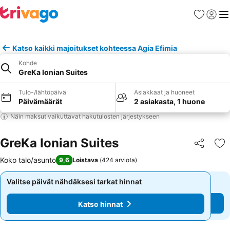
Suosikit
Kirjaud
Val
Katso kaikki majoitukset kohteessa Agia Efimia
Kohde
GreKa Ionian Suites
Tulo-/lähtöpäivä
Asiakkaat ja huoneet
Päivämäärät
2 asiakasta, 1 huone
Näin maksut vaikuttavat hakutulosten järjestykseen
GreKa Ionian Suites
Jaa
Li
Koko talo/asunto
9,6
Loistava
(
424 arviota
)
Valitse päivät nähdäksesi tarkat hinnat
Valitse päivät nähdäksesi tarkat hinnat
Katso hinnat
Katso hinnat