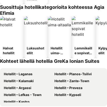
Suosittuja hotellikategorioita kohteessa Agia
Efimia
Halvat
Luksushot
Hotellit
Lemmikeill
Kylp
hotellit
ellit
uima-
e sopivat
ellit
altaalla
hotellit
Kohteet lähellä hotellia GreKa Ionian Suites
Hotellit – Laganas
Hotellit – Planos-Tsilivi
Hotellit – Kalamaki
Hotellit – Zante-Town
Hotellit – Argassi
Hotellit – Preveza
Hotellit – Lefkas - Town
Hotellit – Kypseli
Hotellit – Kastro