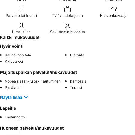
Parveke tai terassi
TV / viihdetarjonta
Hiustenkuivaaja
Uima-allas
Savuttomia huoneita
Kaikki mukavuudet
Hyvinvointi
Kauneushoitola
Hieronta
Kylpytakki
Majoituspaikan palvelut/mukavuudet
Nopea sisään-/uloskirjautuminen
Kampaaja
Pysäköinti
Terassi
Näytä lisää
Lapsille
Lastenhoito
Huoneen palvelut/mukavuudet