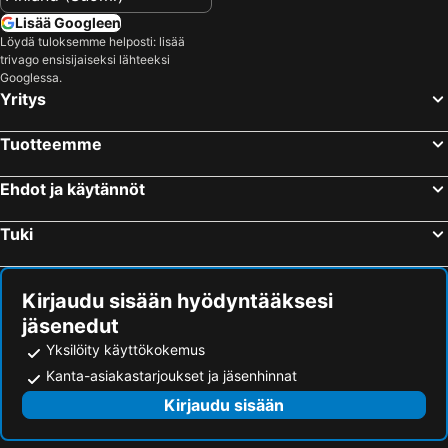
Lisää Googleen
Löydä tuloksemme helposti: lisää
trivago ensisijaiseksi lähteeksi
Googlessa.
Yritys
Tuotteemme
Ehdot ja käytännöt
Tuki
Kirjaudu sisään hyödyntääksesi
jäsenedut
Yksilöity käyttökokemus
Kanta-asiakastarjoukset ja jäsenhinnat
Kirjaudu sisään