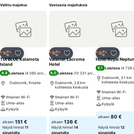
Valittu majoitus
Vastaavia majoituksia
Hotelli
Hotelli
Hotelli
4 Tähtiluokitus
4 Tähtiluokitus
4 Tähtiluokitus
Jaa
Lisää suosikkeihin
Jaa
Lisää suosikkeihin
Jaa
Lisää suo
TUI BLUE Kalamota
Valamar Lacroma
Hotel Royal Neptu
Island
Hotel
9,1
Loistava
(
4 738 
8,8
9,0
Loistava
(
4 060 arviota
)
Loistava
(
10 331 arviota
)
Dubrovnik, 3.1 km
kohteesta Keskust
Dubrovnik, Kroatia
Dubrovnik, 2.8 km
kohteesta Keskusta
Ilmainen Wi-Fi
Ilmainen Wi-Fi
Ilmainen Wi-Fi
Uima-allas
Uima-allas
Uima-allas
Kylpylä
Kylpylä
Kylpylä
80 €
alkaen
151 €
136 €
alkaen
alkaen
Näytä hinnat
11
Näytä hinnat
14
Näytä hinnat
12
sivustolta
sivustolta
sivustolta