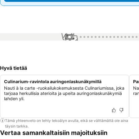
1 / 77
Hyvä tietää
Culinarium-ravintola auringonlaskunäkymillä
Pa
Nauti à la carte -ruokailukokemuksesta Culinariumissa, joka
Na
tarjoaa herkullisia aterioita ja upeita auringonlaskunäkymiä
ran
lahden yli.
Tämä yhteenveto on tehty tekoälyn avulla, eikä se välttämättä ole aina
täysin tarkka.
Vertaa samankaltaisiin majoituksiin