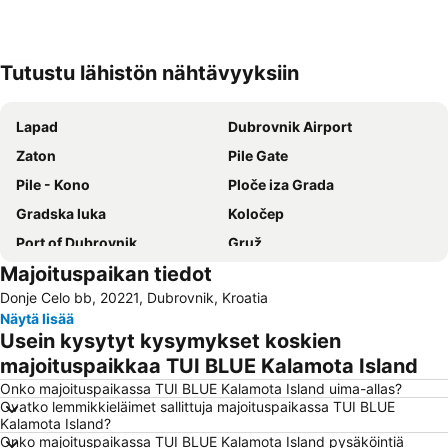
Tutustu lähistön nähtävyyksiin
Laajenna kartta
Lapad
Dubrovnik Airport
Zaton
Pile Gate
Pile - Kono
Ploče iza Grada
Gradska luka
Koločep
Port of Dubrovnik
Gruž
Majoituspaikan tiedot
Plaža Kupari
Placa
Donje Celo bb, 20221, Dubrovnik, Kroatia
Mlini
Trsteno
Näytä lisää
Lopud
Brsečine
Usein kysytyt kysymykset koskien
Dubravica
Stari grad Dubrovnik
majoituspaikkaa TUI BLUE Kalamota Island
Katedrala
Orašac
Onko majoituspaikassa TUI BLUE Kalamota Island uima-allas?
Ovatko lemmikkieläimet sallittuja majoituspaikassa TUI BLUE
Montovjerna
Rector's Palace
Kalamota Island?
Onko majoituspaikassa TUI BLUE Kalamota Island pysäköintiä
Otok Lokrum
Lozica