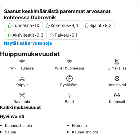
Saanut keskimääräistä paremmat arvosanat
kohteessa Dubrovnik
Tunnelma
•
10
Kokemus
•
9,4
Sijainti
•
9,3
Aktiviteetit
•
9,3
Palvelu
•
9,1
Näytä lisää arvosanoja
Huippumukavuudet
Wi-Fi aulassa
Wi-Fi huoneessa
Uima-allas
Kylpylä
Pysäköinti
Ilmastointi
Ravintola
Baari
Kuntosali
Kaikki mukavuudet
Hyvinvointi
Kauneushoitola
Hieronta
Sauna
Kauneushoidot