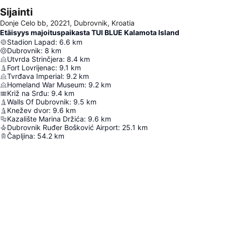
Sijainti
Donje Celo bb, 20221, Dubrovnik, Kroatia
Etäisyys majoituspaikasta TUI BLUE Kalamota Island
Stadion Lapad
:
6.6
km
Dubrovnik
:
8
km
Utvrda Strinčjera
:
8.4
km
Fort Lovrijenac
:
9.1
km
Tvrđava Imperial
:
9.2
km
Homeland War Museum
:
9.2
km
Križ na Srđu
:
9.4
km
Walls Of Dubrovnik
:
9.5
km
Knežev dvor
:
9.6
km
Kazalište Marina Držića
:
9.6
km
Dubrovnik Ruđer Bošković Airport
:
25.1
km
Čapljina
:
54.2
km