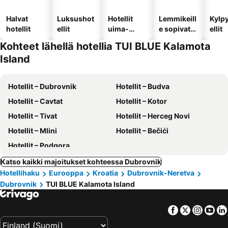
Halvat
Luksushot
Hotellit
Lemmikeill
Kylp
hotellit
ellit
uima-
e sopivat
ellit
altaalla
hotellit
Kohteet lähellä hotellia TUI BLUE Kalamota
Island
Hotellit – Dubrovnik
Hotellit – Budva
Hotellit – Cavtat
Hotellit – Kotor
Hotellit – Tivat
Hotellit – Herceg Novi
Hotellit – Mlini
Hotellit – Bečići
Hotellit – Podgora
Katso kaikki majoitukset kohteessa Dubrovnik
Hotellihaku
Eurooppa
Kroatia
Dubrovnik-Neretva
Dubrovnik
TUI BLUE Kalamota Island
Facebook
Twitter
Insta
Yo