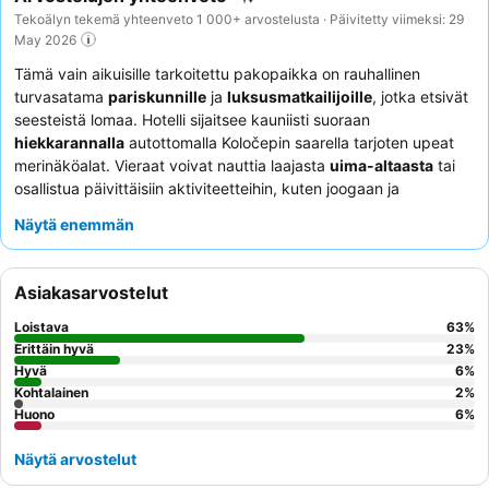
Tekoälyn tekemä yhteenveto 1 000+ arvostelusta · Päivitetty viimeksi: 29
May 2026
Tämä vain aikuisille tarkoitettu pakopaikka on rauhallinen
turvasatama
pariskunnille
ja
luksusmatkailijoille
, jotka etsivät
seesteistä lomaa. Hotelli sijaitsee kauniisti suoraan
hiekkarannalla
autottomalla Koločepin saarella tarjoten upeat
merinäköalat. Vieraat voivat nauttia laajasta
uima-altaasta
tai
osallistua päivittäisiin aktiviteetteihin, kuten joogaan ja
vesijumppaan.
Henkilökunta ja palvelu
saavat jatkuvasti paljon
Näytä enemmän
kiitosta huomaavaisuudestaan, täydentäen monipuolista
kulinaarista tarjontaa, mukaan lukien hienostunut
Culinarium-
ravintola
. Todella erityisen kokemuksen saamiseksi harkitse
Asiakasarvostelut
huoneen varaamista
merinäköalalla
, jotta voit täysin arvostaa
saaren luonnonkauneutta.
Loistava
63
%
Erittäin hyvä
23
%
Hyvä
6
%
Kohtalainen
2
%
Huono
6
%
Näytä arvostelut