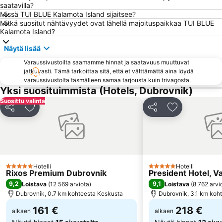
saatavilla?
Gradski stadion Lapad
Dubrovačke ljetne igre
Missä TUI BLUE Kalamota Island sijaitsee?
Mitkä suositut nähtävyydet ovat lähellä majoituspaikkaa TUI BLUE
Franjevacki Samostan
Dominikanski samostan
Kalamota Island?
Sustjepan
Port Cavtat
Näytä lisää
Kliševo
Mokošica
Varaussivustoilta saamamme hinnat ja saatavuus muuttuvat
Tvrđava Lovrijenac
Crkva sv Ignacija
jatkuvasti. Tämä tarkoittaa sitä, että et välttämättä aina löydä
varaussivustolta täsmälleen samaa tarjousta kuin trivagosta.
Ljubač
Sudjuradj
Yksi suosituimmista (Hotels, Dubrovnik)
Etnografski Muzej
Prijevor
Suosittu valinta
Jaa
Lisää suosikkeihin
Jaa
Lisää suosikk
Rožat
Šumet
Hotelli
Hotelli
5 Tähtiluokitus
5 Tähtiluokitus
Rixos Premium Dubrovnik
President Hotel, V
9,2
9,1
Loistava
(
12 569 arviota
)
Loistava
(
8 762 arvi
Dubrovnik, 0.7 km kohteesta Keskusta
Dubrovnik, 3.1 km koh
161 €
218 €
alkaen
alkaen