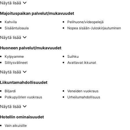
Näytä lisää
Majoituspaikan palvelut/mukavuudet
Kahvila
Pelihuone/videopelejä
Sisääntuloaula
Nopea sisään-/uloskirjautuminen
Näytä lisää
Huoneen palvelut/mukavuudet
Kylpyamme
Suihku
Silitysvälineet
Avattavat ikkunat
Näytä lisää
Liikuntamahdollisuudet
Biljardi
Veneiden vuokraus
Polkupyörien vuokraus
Urheilumahdollisuus
Näytä lisää
Hotellin ominaisuudet
Vain aikuisille