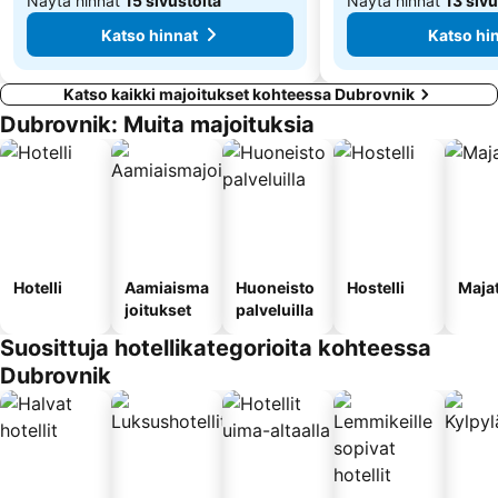
Näytä hinnat
15 sivustolta
Näytä hinnat
13 sivu
Katso hinnat
Katso hi
Katso kaikki majoitukset kohteessa Dubrovnik
Dubrovnik: Muita majoituksia
Hotelli
Aamiaisma
Huoneisto
Hostelli
Maja
joitukset
palveluilla
Suosittuja hotellikategorioita kohteessa
Dubrovnik