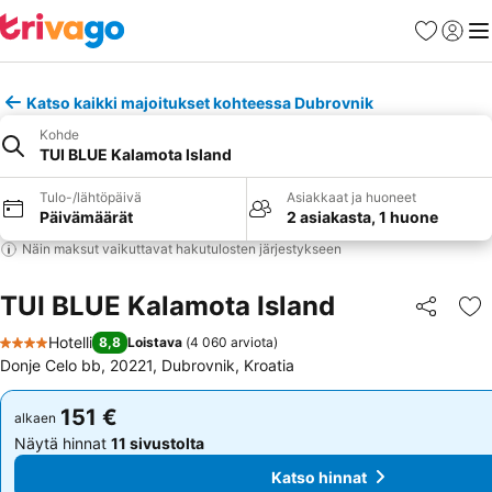
Suosikit
Kirjaud
Val
Katso kaikki majoitukset kohteessa Dubrovnik
Kohde
TUI BLUE Kalamota Island
Tulo-/lähtöpäivä
Asiakkaat ja huoneet
Päivämäärät
2 asiakasta, 1 huone
Näin maksut vaikuttavat hakutulosten järjestykseen
TUI BLUE Kalamota Island
Jaa
Li
Hotelli
8,8
Loistava
(
4 060 arviota
)
4 Tähtiluokitus
Donje Celo bb, 20221, Dubrovnik, Kroatia
151 €
151 €
alkaen
alkaen
Näytä hinnat
11 sivustolta
Näytä hinnat
11 sivustolta
Katso hinnat
Katso hinnat