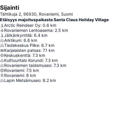
Sijainti
Tähtikuja 2, 96930, Rovaniemi, Suomi
Etäisyys majoituspaikasta Santa Claus Holiday Village
Arctic Reindeer Oy
:
0.6
km
Rovaniemen Lentoasema
:
2.5
km
Jätkänkynttilä
:
6.4
km
Arktikum
:
6.6
km
Tiedekeskus Pilke
:
6.7
km
Karjalaisten patsas
:
7.1
km
Keskuskenttä
:
7.3
km
Kulttuuritalo Korundi
:
7.3
km
Rovaniemen taidemuseo
:
7.3
km
Rovaniemi
:
7.5
km
Rovaniemi
:
8
km
Lapin Metsämuseo
:
8.2
km