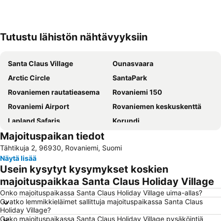
Tutustu lähistön nähtävyyksiin
Laajenna kartta
Santa Claus Village
Ounasvaara
Arctic Circle
SantaPark
Rovaniemen rautatieasema
Rovaniemi 150
Rovaniemi Airport
Rovaniemen keskuskenttä
Lapland Safaris
Korundi
Majoituspaikan tiedot
Arktikum
Arctic Lapland Rally
Tähtikuja 2, 96930, Rovaniemi, Suomi
Rovaniemi Bus Station
Näytä lisää
Usein kysytyt kysymykset koskien
majoituspaikkaa Santa Claus Holiday Village
Onko majoituspaikassa Santa Claus Holiday Village uima-allas?
Ovatko lemmikkieläimet sallittuja majoituspaikassa Santa Claus
Holiday Village?
Onko majoituspaikassa Santa Claus Holiday Village pysäköintiä