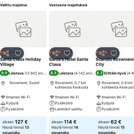
Valittu majoitus
Vastaavia majoituksia
Hotelli
Hotelli
Hotelli
3 Tähtiluokitus
4 Tähtiluokitus
4 Tähtiluokitus
Jaa
Lisää suosikkeihin
Jaa
Lisää suosikkeihin
Jaa
Lisää suo
Santa Claus Holiday
Santa's Hotel Santa
Scandic Rovaniem
Village
Claus
City
9,0
8,5
8,3
Loistava
(
12 842 arviota
)
Loistava
(
4 142 arviota
)
Erittäin hyvä
(
4 8
Rovaniemi, Suomi
Rovaniemi, 0.7 km
Rovaniemi, 0.6 km
kohteesta Keskusta
kohteesta Keskust
Ilmainen Wi-Fi
Ilmainen Wi-Fi
Ilmainen Wi-Fi
Kylpylä
Pysäköinti
Kylpylä
Pysäköinti
Lemmikit sallittu
Pysäköinti
127 €
114 €
62 €
alkaen
alkaen
alkaen
Näytä hinnat
13
Näytä hinnat
14
Näytä hinnat
15
sivustolta
sivustolta
sivustolta