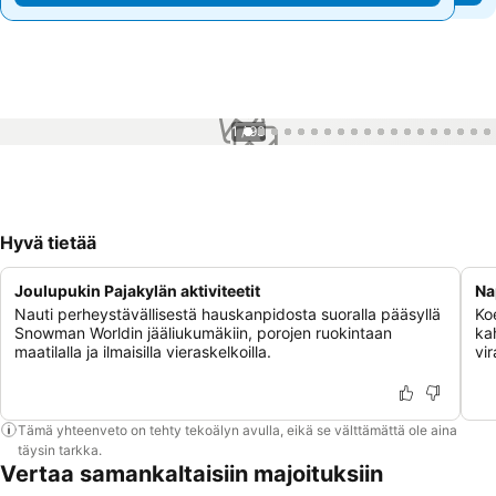
1 / 93
Hyvä tietää
Joulupukin Pajakylän aktiviteetit
Na
Nauti perheystävällisestä hauskanpidosta suoralla pääsyllä
Ko
Snowman Worldin jääliukumäkiin, porojen ruokintaan
ka
maatilalla ja ilmaisilla vieraskelkoilla.
vir
Tämä yhteenveto on tehty tekoälyn avulla, eikä se välttämättä ole aina
täysin tarkka.
Vertaa samankaltaisiin majoituksiin