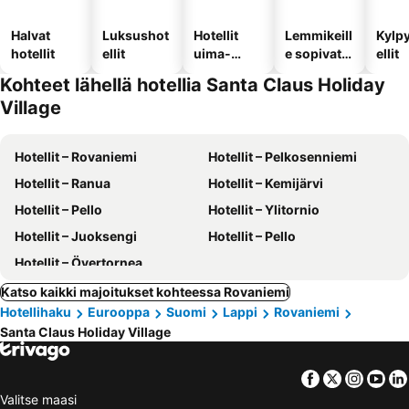
Halvat
Luksushot
Hotellit
Lemmikeill
Kylp
hotellit
ellit
uima-
e sopivat
ellit
altaalla
hotellit
Kohteet lähellä hotellia Santa Claus Holiday
Village
Hotellit – Rovaniemi
Hotellit – Pelkosenniemi
Hotellit – Ranua
Hotellit – Kemijärvi
Hotellit – Pello
Hotellit – Ylitornio
Hotellit – Juoksengi
Hotellit – Pello
Hotellit – Övertornea
Katso kaikki majoitukset kohteessa Rovaniemi
Hotellihaku
Eurooppa
Suomi
Lappi
Rovaniemi
Santa Claus Holiday Village
Facebook
Twitter
Insta
Yo
Valitse maasi