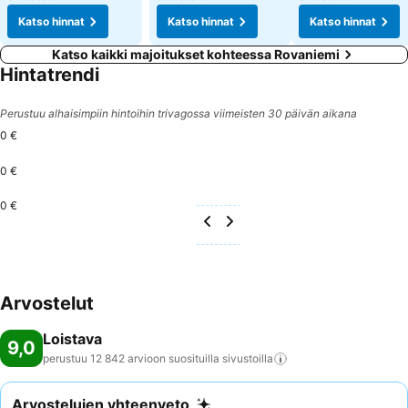
Katso hinnat
Katso hinnat
Katso hinnat
Katso kaikki majoitukset kohteessa Rovaniemi
Hintatrendi
Perustuu alhaisimpiin hintoihin trivagossa viimeisten 30 päivän aikana
0 €
0 €
0 €
Arvostelut
Loistava
9,0
perustuu 12 842 arvioon suosituilla
sivustoilla
Arvostelujen yhteenveto