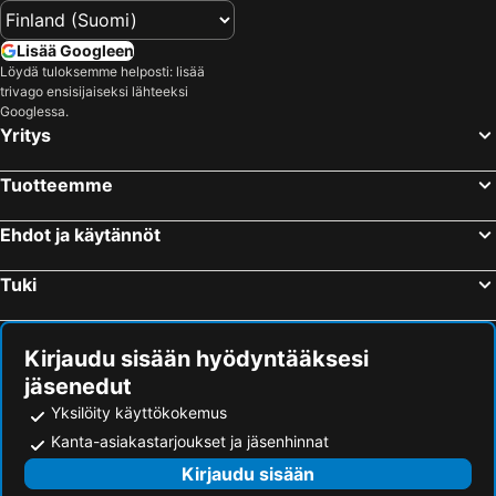
Lisää Googleen
Löydä tuloksemme helposti: lisää
trivago ensisijaiseksi lähteeksi
Googlessa.
Yritys
Tuotteemme
Ehdot ja käytännöt
Tuki
Kirjaudu sisään hyödyntääksesi
jäsenedut
Yksilöity käyttökokemus
Kanta-asiakastarjoukset ja jäsenhinnat
Kirjaudu sisään