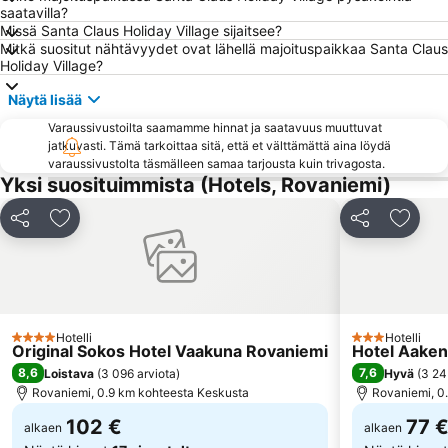
saatavilla?
Missä Santa Claus Holiday Village sijaitsee?
Mitkä suositut nähtävyydet ovat lähellä majoituspaikkaa Santa Claus
Holiday Village?
Näytä lisää
Varaussivustoilta saamamme hinnat ja saatavuus muuttuvat
jatkuvasti. Tämä tarkoittaa sitä, että et välttämättä aina löydä
varaussivustolta täsmälleen samaa tarjousta kuin trivagosta.
Yksi suosituimmista (Hotels, Rovaniemi)
Jaa
Lisää suosikkeihin
Jaa
Lisää 
Hotelli
Hotelli
4 Tähtiluokitus
3 Tähtiluokitus
Original Sokos Hotel Vaakuna Rovaniemi
Hotel Aake
8,6
7,6
Loistava
(
3 096 arviota
)
Hyvä
(
3 24
Rovaniemi, 0.9 km kohteesta Keskusta
Rovaniemi, 0
102 €
77 
alkaen
alkaen