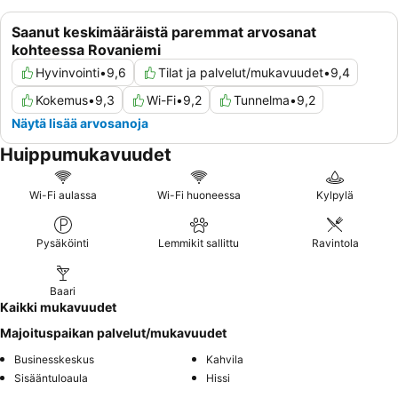
Saanut keskimääräistä paremmat arvosanat
kohteessa Rovaniemi
Hyvinvointi
•
9,6
Tilat ja palvelut/mukavuudet
•
9,4
Kokemus
•
9,3
Wi-Fi
•
9,2
Tunnelma
•
9,2
Näytä lisää arvosanoja
Huippumukavuudet
Wi-Fi aulassa
Wi-Fi huoneessa
Kylpylä
Pysäköinti
Lemmikit sallittu
Ravintola
Baari
Kaikki mukavuudet
Majoituspaikan palvelut/mukavuudet
Businesskeskus
Kahvila
Sisääntuloaula
Hissi