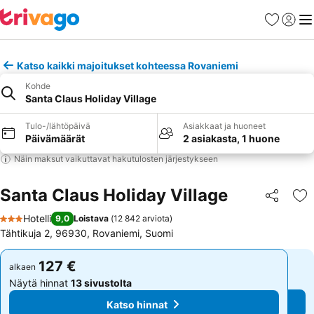
Suosikit
Kirjaud
Val
Katso kaikki majoitukset kohteessa Rovaniemi
Kohde
Santa Claus Holiday Village
Tulo-/lähtöpäivä
Asiakkaat ja huoneet
Päivämäärät
2 asiakasta, 1 huone
Näin maksut vaikuttavat hakutulosten järjestykseen
Santa Claus Holiday Village
Jaa
Li
Hotelli
9,0
Loistava
(
12 842 arviota
)
3 Tähtiluokitus
Tähtikuja 2, 96930, Rovaniemi, Suomi
127 €
127 €
alkaen
alkaen
Näytä hinnat
13 sivustolta
Näytä hinnat
13 sivustolta
Katso hinnat
Katso hinnat