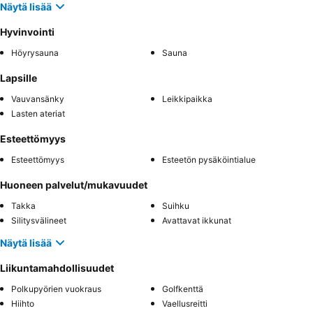
Näytä lisää
Hyvinvointi
Höyrysauna
Sauna
Lapsille
Vauvansänky
Leikkipaikka
Lasten ateriat
Esteettömyys
Esteettömyys
Esteetön pysäköintialue
Huoneen palvelut/mukavuudet
Takka
Suihku
Silitysvälineet
Avattavat ikkunat
Näytä lisää
Liikuntamahdollisuudet
Polkupyörien vuokraus
Golfkenttä
Hiihto
Vaellusreitti