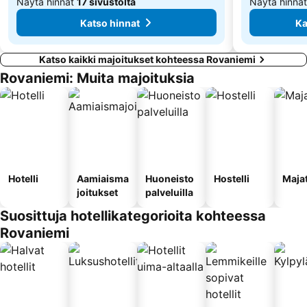
Näytä hinnat
17 sivustolta
Näytä hinna
Katso hinnat
Ka
Katso kaikki majoitukset kohteessa Rovaniemi
Rovaniemi: Muita majoituksia
Hotelli
Aamiaisma
Huoneisto
Hostelli
Maja
joitukset
palveluilla
Suosittuja hotellikategorioita kohteessa
Rovaniemi