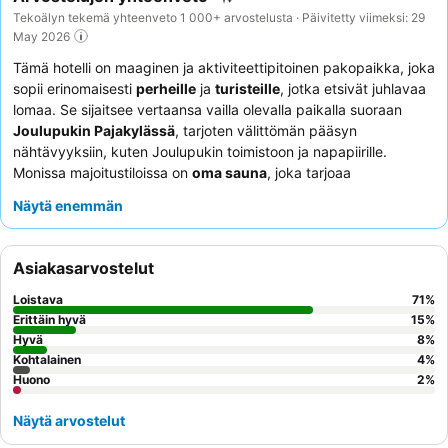
Tekoälyn tekemä yhteenveto 1 000+ arvostelusta · Päivitetty viimeksi: 29
May 2026
Tämä hotelli on maaginen ja aktiviteettipitoinen pakopaikka, joka
sopii erinomaisesti
perheille
ja
turisteille
, jotka etsivät juhlavaa
lomaa. Se sijaitsee vertaansa vailla olevalla paikalla suoraan
Joulupukin Pajakylässä
, tarjoten välittömän pääsyn
nähtävyyksiin, kuten Joulupukin toimistoon ja napapiirille.
Monissa majoitustiloissa on
oma sauna
, joka tarjoaa
rentouttavan turvapaikan tutkimuspäivän jälkeen. Asiakkaat
Näytä enemmän
kehuvat jatkuvasti
ystävällistä ja avuliasta henkilökuntaa
sekä
monipuolista aamiaisbuffetia
. Todella ainutlaatuisen
kokemuksen saamiseksi harkitse mökin varaamista
omalla
Asiakasarvostelut
saunalla
uppoutuaksesi täysin lappilaiseen tunnelmaan.
Loistava
71
%
Erittäin hyvä
15
%
Hyvä
8
%
Kohtalainen
4
%
Huono
2
%
Näytä arvostelut