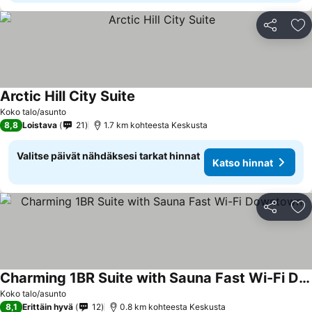
Jaa
Li
Arctic Hill City Suite
Koko talo/asunto
8,8
Loistava
21
1.7 km kohteesta Keskusta
Valitse päivät nähdäksesi tarkat hinnat
Katso hinnat
Jaa
Li
Charming 1BR Suite with Sauna Fast Wi-Fi Downtown
Koko talo/asunto
8,1
Erittäin hyvä
12
0.8 km kohteesta Keskusta