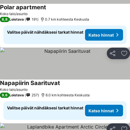
Polar apartment
Koko talo/asunto
8,8
Loistava
191
0.7 km kohteesta Keskusta
Valitse päivät nähdäksesi tarkat hinnat
Katso hinnat
Jaa
Li
Napapiirin Saarituvat
Koko talo/asunto
9,6
Loistava
257
6.0 km kohteesta Keskusta
Valitse päivät nähdäksesi tarkat hinnat
Katso hinnat