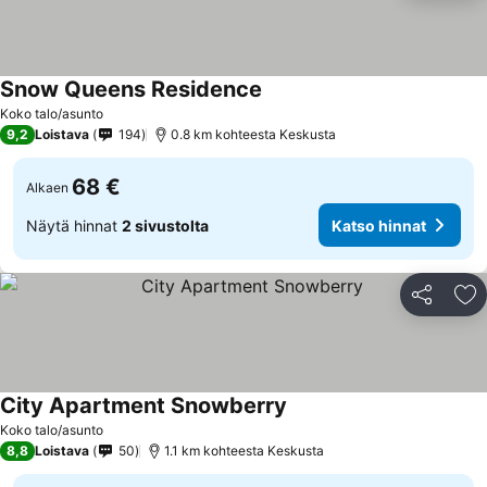
Snow Queens Residence
Koko talo/asunto
9,2
Loistava
194
0.8 km kohteesta Keskusta
68 €
Alkaen
Näytä hinnat
2 sivustolta
Katso hinnat
Jaa
Li
City Apartment Snowberry
Koko talo/asunto
8,8
Loistava
50
1.1 km kohteesta Keskusta