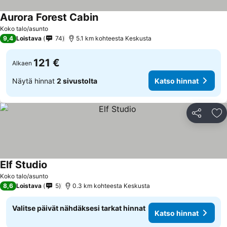
Aurora Forest Cabin
Koko talo/asunto
9,4
Loistava
74
5.1 km kohteesta Keskusta
121 €
Alkaen
Näytä hinnat
2 sivustolta
Katso hinnat
Jaa
Li
Elf Studio
Koko talo/asunto
8,6
Loistava
5
0.3 km kohteesta Keskusta
Valitse päivät nähdäksesi tarkat hinnat
Katso hinnat