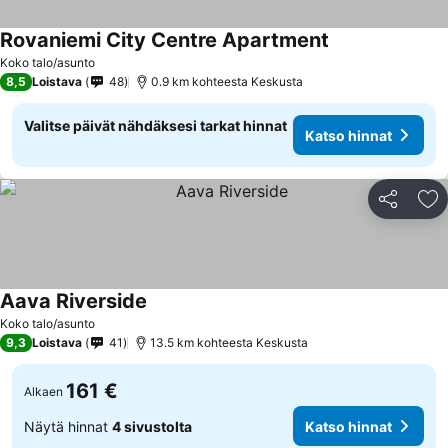
Rovaniemi City Centre Apartment
Koko talo/asunto
8,5
Loistava
48
0.9 km kohteesta Keskusta
Valitse päivät nähdäksesi tarkat hinnat
Katso hinnat
Jaa
Li
Aava Riverside
Koko talo/asunto
9,3
Loistava
41
13.5 km kohteesta Keskusta
161 €
Alkaen
Näytä hinnat
4 sivustolta
Katso hinnat