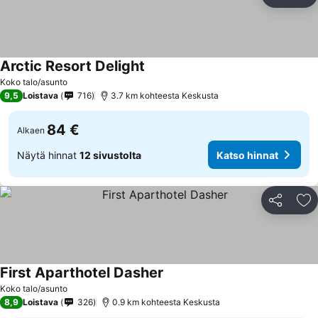
Jaa
Li
Arctic Resort Delight
Koko talo/asunto
9,5
Loistava
716
3.7 km kohteesta Keskusta
84 €
Alkaen
Näytä hinnat
12 sivustolta
Katso hinnat
Jaa
Li
First Aparthotel Dasher
Koko talo/asunto
8,9
Loistava
326
0.9 km kohteesta Keskusta