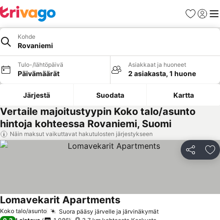
Suosikit
Kirjaud
Val
Kohde
Rovaniemi
Tulo-/lähtöpäivä
Asiakkaat ja huoneet
Päivämäärät
2 asiakasta, 1 huone
Järjestä
Suodata
Kartta
Vertaile majoitustyypin Koko talo/asunto
hintoja kohteessa Rovaniemi, Suomi
Näin maksut vaikuttavat hakutulosten järjestykseen
Jaa
Li
Lomavekarit Apartments
Koko talo/asunto
Suora pääsy järvelle ja järvinäkymät