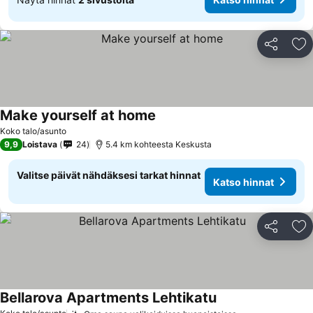
Jaa
Li
Make yourself at home
Koko talo/asunto
9,9
Loistava
24
5.4 km kohteesta Keskusta
Valitse päivät nähdäksesi tarkat hinnat
Katso hinnat
Jaa
Li
Bellarova Apartments Lehtikatu