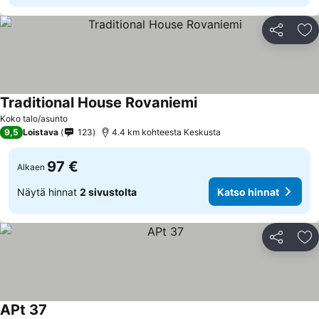
Jaa
Li
Traditional House Rovaniemi
Koko talo/asunto
9,5
Loistava
123
4.4 km kohteesta Keskusta
97 €
Alkaen
Näytä hinnat
2 sivustolta
Katso hinnat
Jaa
Li
APt 37