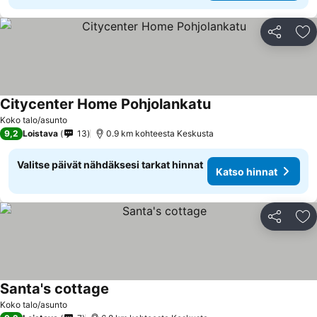
Jaa
Li
Citycenter Home Pohjolankatu
Koko talo/asunto
9,2
Loistava
13
0.9 km kohteesta Keskusta
Valitse päivät nähdäksesi tarkat hinnat
Katso hinnat
Jaa
Li
Santa's cottage
Koko talo/asunto