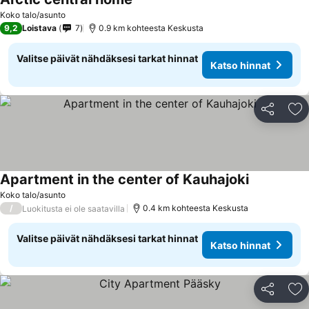
Koko talo/asunto
9,2
Loistava
7
0.9 km kohteesta Keskusta
Valitse päivät nähdäksesi tarkat hinnat
Katso hinnat
Jaa
Li
Apartment in the center of Kauhajoki
Koko talo/asunto
/
0.4 km kohteesta Keskusta
Luokitusta ei ole saatavilla
Valitse päivät nähdäksesi tarkat hinnat
Katso hinnat
Jaa
Li