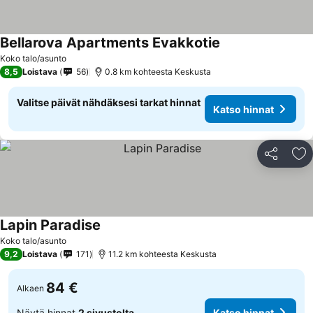
Bellarova Apartments Evakkotie
Koko talo/asunto
8,5
Loistava
56
0.8 km kohteesta Keskusta
Valitse päivät nähdäksesi tarkat hinnat
Katso hinnat
Jaa
Li
Lapin Paradise
Koko talo/asunto
9,2
Loistava
171
11.2 km kohteesta Keskusta
84 €
Alkaen
Näytä hinnat
2 sivustolta
Katso hinnat