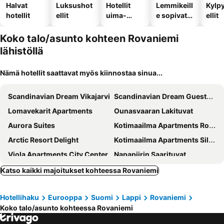
Halvat
Luksushot
Hotellit
Lemmikeill
Kylp
hotellit
ellit
uima-
e sopivat
ellit
altaalla
hotellit
Koko talo/asunto kohteen Rovaniemi
lähistöllä
Nämä hotellit saattavat myös kiinnostaa sinua...
Scandinavian Dream Vikajarvi
Scandinavian Dream Guesthouse and Apartments
Lomavekarit Apartments
Ounasvaaran Lakituvat
Aurora Suites
Kotimaailma Apartments Rovaniemi
Arctic Resort Delight
Kotimaailma Apartments Siljotie
Viola Apartments City Center
Napapiirin Saarituvat
Nordic Home
Hotel Aakenus Apartment Vartio
Katso kaikki majoitukset kohteessa Rovaniemi
Studio Kaarto
Aava Riverside
Hotellihaku
Eurooppa
Suomi
Lappi
Rovaniemi
Room in Polar Circle
Lakeland Apartments
Koko talo/asunto kohteessa Rovaniemi
Apartment Lapinmaa A
A room (or 2 or 3) in a Lapland House of Dreams