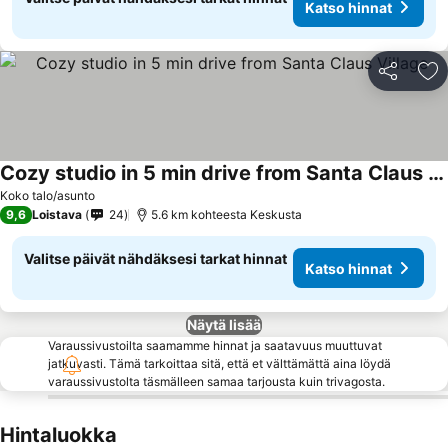
Katso hinnat
Jaa
Li
Cozy studio in 5 min drive from Santa Claus Village
Koko talo/asunto
9,6
Loistava
24
5.6 km kohteesta Keskusta
Valitse päivät nähdäksesi tarkat hinnat
Katso hinnat
Näytä lisää
Varaussivustoilta saamamme hinnat ja saatavuus muuttuvat
jatkuvasti. Tämä tarkoittaa sitä, että et välttämättä aina löydä
varaussivustolta täsmälleen samaa tarjousta kuin trivagosta.
Hintaluokka