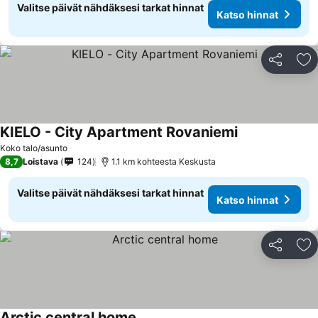
Valitse päivät nähdäksesi tarkat hinnat
Katso hinnat
Jaa
Li
KIELO - City Apartment Rovaniemi
Koko talo/asunto
8,7
Loistava
124
1.1 km kohteesta Keskusta
Valitse päivät nähdäksesi tarkat hinnat
Katso hinnat
Jaa
Li
Arctic central home