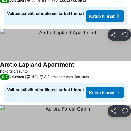
9,2
Loistava
7
6.8 km kohteesta Keskusta
Valitse päivät nähdäksesi tarkat hinnat
Katso hinnat
Jaa
Li
Arctic Lapland Apartment
Koko talo/asunto
9,7
Loistava
49
3.3 km kohteesta Keskusta
Valitse päivät nähdäksesi tarkat hinnat
Katso hinnat
Jaa
Li