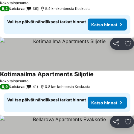
Koko talo/asunto
9,2
Loistava
39
5.4 km kohteesta Keskusta
Valitse päivät nähdäksesi tarkat hinnat
Katso hinnat
Jaa
Li
Kotimaailma Apartments Siljotie
Koko talo/asunto
8,9
Loistava
41
0.8 km kohteesta Keskusta
Valitse päivät nähdäksesi tarkat hinnat
Katso hinnat
Jaa
Li