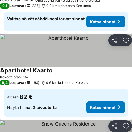
Koko talo/asunto
Oma sauna valikoiduissa huoneistoissa
9,1
Loistava
225
0.2 km kohteesta Keskusta
Valitse päivät nähdäksesi tarkat hinnat
Katso hinnat
Jaa
Li
Aparthotel Kaarto
Koko talo/asunto
9,4
Loistava
168
0.6 km kohteesta Keskusta
82 €
Alkaen
Näytä hinnat
2 sivustolta
Katso hinnat
Jaa
Li