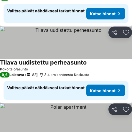
Valitse päivät nähdäksesi tarkat hinnat
Katso hinnat
Jaa
Li
Tilava uudistettu perheasunto
Koko talo/asunto
9,6
Loistava
82
3.4 km kohteesta Keskusta
Valitse päivät nähdäksesi tarkat hinnat
Katso hinnat
Jaa
Li