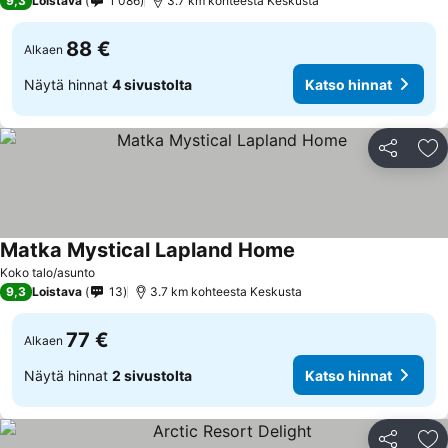
9,3
Loistava
1 086
3.7 km kohteesta Keskusta
88 €
Alkaen
Näytä hinnat
4 sivustolta
Katso hinnat
Jaa
Li
Matka Mystical Lapland Home
Koko talo/asunto
9,3
Loistava
13
3.7 km kohteesta Keskusta
77 €
Alkaen
Näytä hinnat
2 sivustolta
Katso hinnat