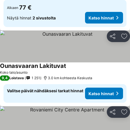
77 €
Alkaen
Näytä hinnat
2 sivustolta
Katso hinnat
Jaa
Li
Ounasvaaran Lakituvat
Koko talo/asunto
9,4
Loistava
1 251
3.0 km kohteesta Keskusta
Valitse päivät nähdäksesi tarkat hinnat
Katso hinnat
Jaa
Li