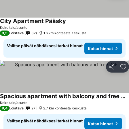
City Apartment Pääsky
Koko talo/asunto
9,5
Loistava
32
1.6 km kohteesta Keskusta
Valitse päivät nähdäksesi tarkat hinnat
Katso hinnat
Jaa
Li
Spacious apartment with balcony and free WiFi
Koko talo/asunto
9,4
Loistava
27
2.7 km kohteesta Keskusta
Valitse päivät nähdäksesi tarkat hinnat
Katso hinnat