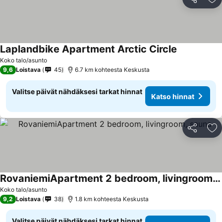
Jaa
Li
Laplandbike Apartment Arctic Circle
Koko talo/asunto
9,6
Loistava
45
6.7 km kohteesta Keskusta
Valitse päivät nähdäksesi tarkat hinnat
Katso hinnat
Jaa
Li
RovaniemiApartment 2 bedroom, livingroom, sauna
Koko talo/asunto
9,2
Loistava
38
1.8 km kohteesta Keskusta
Valitse päivät nähdäksesi tarkat hinnat