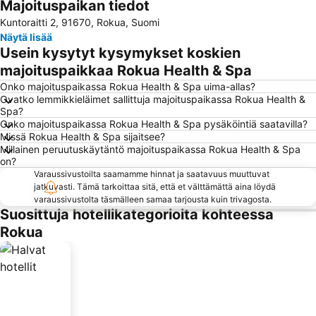
Majoituspaikan tiedot
Laajenna kartta
Kuntoraitti 2, 91670, Rokua, Suomi
Näytä lisää
Usein kysytyt kysymykset koskien
majoituspaikkaa Rokua Health & Spa
Onko majoituspaikassa Rokua Health & Spa uima-allas?
Ovatko lemmikkieläimet sallittuja majoituspaikassa Rokua Health &
Spa?
Onko majoituspaikassa Rokua Health & Spa pysäköintiä saatavilla?
Missä Rokua Health & Spa sijaitsee?
Millainen peruutuskäytäntö majoituspaikassa Rokua Health & Spa
on?
Varaussivustoilta saamamme hinnat ja saatavuus muuttuvat
jatkuvasti. Tämä tarkoittaa sitä, että et välttämättä aina löydä
varaussivustolta täsmälleen samaa tarjousta kuin trivagosta.
Suosittuja hotellikategorioita kohteessa
Rokua