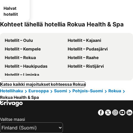
Halvat
hotellit
Kohteet lähellä hotellia Rokua Health & Spa
Hotellit – Oulu
Hotellit – Kajaani
Hotellit – Kempele
Hotellit – Pudasjärvi
Hotellit – Rokua
Hotellit – Raahe
Hotellit – Haukipudas
Hotellit – Ristijärvi
Hotellit – Liminka
Katso kaikki majoitukset kohteessa Rokua
Hotellihaku
Eurooppa
Suomi
Pohjois-Suomi
Rokua
Rokua Health & Spa
Facebook
Twitter
Insta
Yo
Valitse maasi