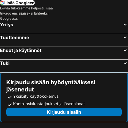
Lisää Googleen
Löydä tuloksemme helposti: lisää
trivago ensisijaiseksi lähteeksi
Googlessa.
Yritys
Tuotteemme
Ehdot ja käytännöt
Tuki
Kirjaudu sisään hyödyntääksesi
jäsenedut
Yksilöity käyttökokemus
Kanta-asiakastarjoukset ja jäsenhinnat
Kirjaudu sisään