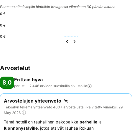
Perustuu alhaisimpiin hintoihin trivagossa viimeisten 30 päivän aikana
0 €
0 €
0 €
Arvostelut
Erittäin hyvä
8,0
perustuu 2 446 arvioon suosituilla
sivustoilla
Arvostelujen yhteenveto
Tekoälyn tekemä yhteenveto 400+ arvostelusta · Päivitetty viimeksi: 29
May 2026
Tämä hotelli on rauhallinen pakopaikka
perheille
ja
luonnonystäville
, jotka etsivät rauhaa Rokuan