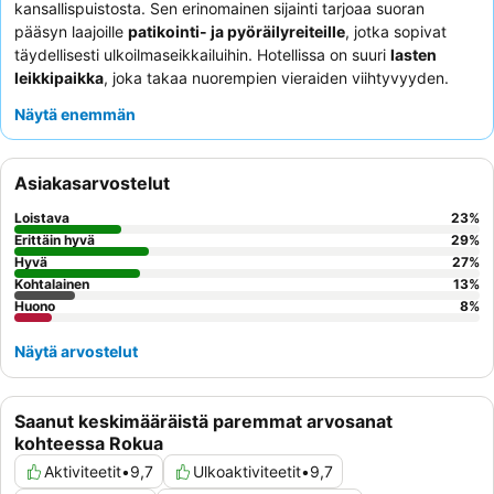
kansallispuistosta. Sen erinomainen sijainti tarjoaa suoran
pääsyn laajoille
patikointi- ja pyöräilyreiteille
, jotka sopivat
täydellisesti ulkoilmaseikkailuihin. Hotellissa on suuri
lasten
leikkipaikka
, joka takaa nuorempien vieraiden viihtyvyyden.
Asiakkaat kehuvat jatkuvasti
ystävällistä ja avuliasta
Näytä enemmän
henkilökuntaa
sekä aamiais- ja illallisbuffettien monipuolista ja
laadukasta tarjontaa. Todella rentouttavan kokemuksen
saamiseksi harkitse huoneen varaamista rauhalliselle puutarhan
Asiakasarvostelut
puolelle.
Loistava
23
%
Erittäin hyvä
29
%
Hyvä
27
%
Kohtalainen
13
%
Huono
8
%
Näytä arvostelut
Saanut keskimääräistä paremmat arvosanat
kohteessa Rokua
Aktiviteetit
•
9,7
Ulkoaktiviteetit
•
9,7