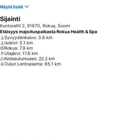
Näytä lisää
Sijainti
Kuntoraitti 2, 91670, Rokua, Suomi
Etäisyys majoituspaikasta Rokua Health & Spa
Syvyydenkaivo
:
3.6
km
Isokivi
:
5.1
km
Rokua
:
7.9
km
Utajärvi
:
17.6
km
Kotiseutumuseo
:
22.2
km
Oulun Lentoasema
:
65.1
km