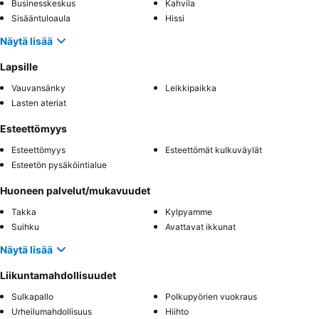
Businesskeskus
Kahvila
Sisääntuloaula
Hissi
Näytä lisää
Lapsille
Vauvansänky
Leikkipaikka
Lasten ateriat
Esteettömyys
Esteettömyys
Esteettömät kulkuväylät
Esteetön pysäköintialue
Huoneen palvelut/mukavuudet
Takka
Kylpyamme
Suihku
Avattavat ikkunat
Näytä lisää
Liikuntamahdollisuudet
Sulkapallo
Polkupyörien vuokraus
Urheilumahdollisuus
Hiihto