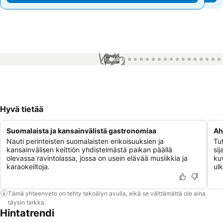
1 / 42
Hyvä tietää
Suomalaista ja kansainvälistä gastronomiaa
Ah
Nauti perinteisten suomalaisten erikoisuuksien ja
Tut
kansainvälisen keittiön yhdistelmästä paikan päällä
si
olevassa ravintolassa, jossa on usein elävää musiikkia ja
ku
karaokeiltoja.
ulk
Tämä yhteenveto on tehty tekoälyn avulla, eikä se välttämättä ole aina
täysin tarkka.
Hintatrendi