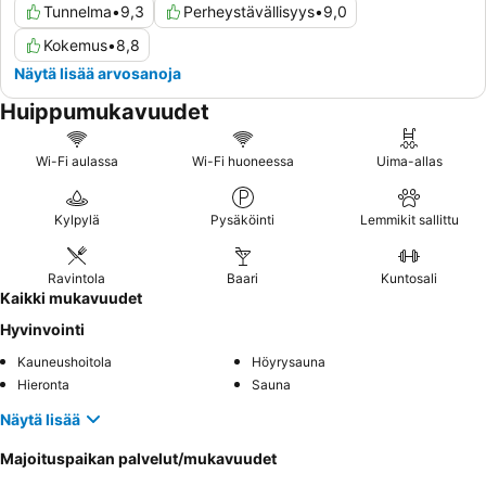
Tunnelma
•
9,3
Perheystävällisyys
•
9,0
Kokemus
•
8,8
Näytä lisää arvosanoja
Huippumukavuudet
Wi-Fi aulassa
Wi-Fi huoneessa
Uima-allas
Kylpylä
Pysäköinti
Lemmikit sallittu
Ravintola
Baari
Kuntosali
Kaikki mukavuudet
Hyvinvointi
Kauneushoitola
Höyrysauna
Hieronta
Sauna
Näytä lisää
Majoituspaikan palvelut/mukavuudet