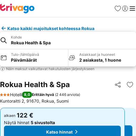
Suosikit
Kirjaud
Val
Katso kaikki majoitukset kohteessa Rokua
Kohde
Rokua Health & Spa
Tulo-/lähtöpäivä
Asiakkaat ja huoneet
Päivämäärät
2 asiakasta, 1 huone
Näin maksut vaikuttavat hakutulosten järjestykseen
Rokua Health & Spa
Jaa
Li
Hotelli
8,0
Erittäin hyvä
(
2 446 arviota
)
3 Tähtiluokitus
Kuntoraitti 2, 91670, Rokua, Suomi
122 €
122 €
alkaen
alkaen
Näytä hinnat
5 sivustolta
Näytä hinnat
5 sivustolta
Katso hinnat
Katso hinnat