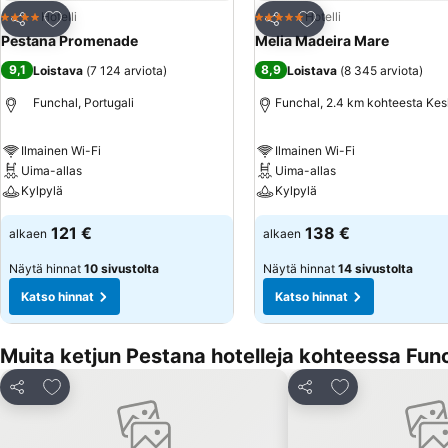
Lisää suosikkeihin
Lisää suosikkeihin
Hotelli
Hotelli
4 Tähtiluokitus
5 Tähtiluokitus
Jaa
Jaa
Pestana Promenade
Melia Madeira Mare
9,1
8,9
Loistava
(
7 124 arviota
)
Loistava
(
8 345 arviota
)
Funchal, Portugali
Funchal, 2.4 km kohteesta Ke
Ilmainen Wi-Fi
Ilmainen Wi-Fi
Uima-allas
Uima-allas
Kylpylä
Kylpylä
121 €
138 €
alkaen
alkaen
Näytä hinnat
10 sivustolta
Näytä hinnat
14 sivustolta
Katso hinnat
Katso hinnat
Muita ketjun Pestana hotelleja kohteessa Fun
Lisää suosikkeihin
Lisää suosikkei
Jaa
Jaa