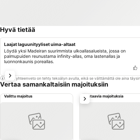
Hyvä tietää
Laajat laguunityyliset uima-altaat
Löydä yksi Madeiran suurimmista ulkoallasalueista, jossa on
palmupuiden reunustama infinity-allas, oma lastenallas ja
luonnonkaunis poreallas.
Tämä yhteenveto on tehty tekoälyn avulla, eikä se välttämättä ole aina täysin
Vertaa samankaltaisiin majoituksiin
Valittu majoitus
Vastaavia majoituksia
seuraava