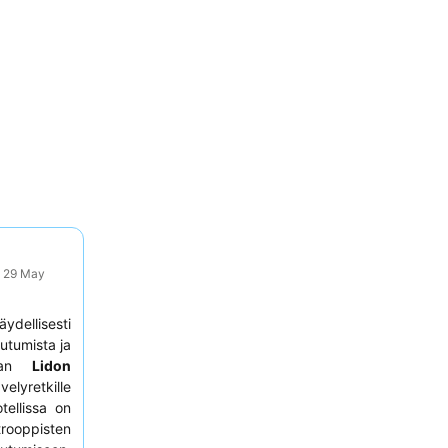
: 29 May
dellisesti
outumista ja
raan
Lidon
elyretkille
ellissa on
rooppisten