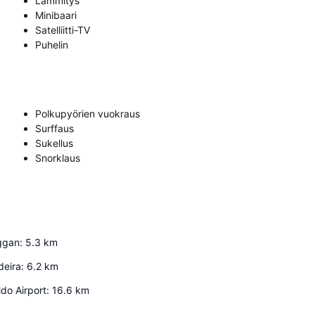
Lämmitys
Minibaari
Satelliitti-TV
Puhelin
Polkupyörien vuokraus
Surffaus
Sukellus
Snorklaus
ggan
:
5.3
km
deira
:
6.2
km
ldo Airport
:
16.6
km