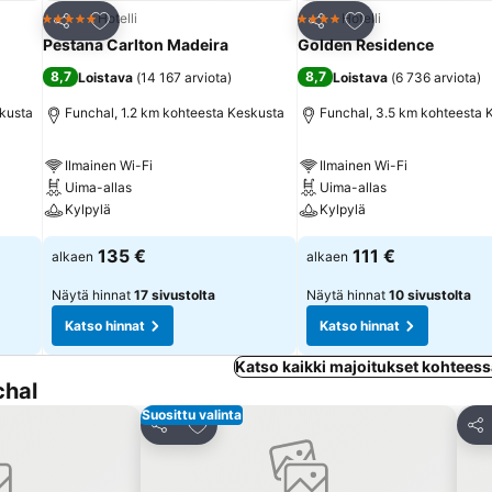
Lisää suosikkeihin
Lisää suosikkeihin
Hotelli
Hotelli
5 Tähtiluokitus
4 Tähtiluokitus
Jaa
Jaa
Pestana Carlton Madeira
Golden Residence
8,7
8,7
Loistava
(
14 167 arviota
)
Loistava
(
6 736 arviota
)
skusta
Funchal, 1.2 km kohteesta Keskusta
Funchal, 3.5 km kohteesta 
Ilmainen Wi-Fi
Ilmainen Wi-Fi
Uima-allas
Uima-allas
Kylpylä
Kylpylä
135 €
111 €
alkaen
alkaen
Näytä hinnat
17 sivustolta
Näytä hinnat
10 sivustolta
Katso hinnat
Katso hinnat
Katso kaikki majoitukset kohtees
chal
Suosittu valinta
hin
Lisää suosikkeihin
Jaa
Jaa