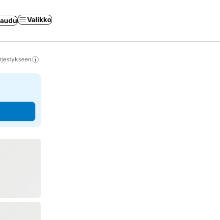
Valikko
jaudu
rjestykseen