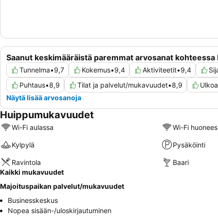
Saanut keskimääräistä paremmat arvosanat kohteessa 
Tunnelma
•
9,7
Kokemus
•
9,4
Aktiviteetit
•
9,4
Sij
Puhtaus
•
8,9
Tilat ja palvelut/mukavuudet
•
8,9
Ulkoak
Näytä lisää arvosanoja
Huippumukavuudet
Wi-Fi aulassa
Wi-Fi huonees
Kylpylä
Pysäköinti
Ravintola
Baari
Kaikki mukavuudet
Majoituspaikan palvelut/mukavuudet
Businesskeskus
Nopea sisään-/uloskirjautuminen