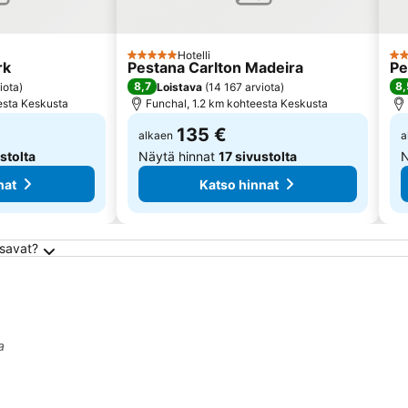
Hotelli
5 Tähtiluokitus
5 T
rk
Pestana Carlton Madeira
Pe
8,7
8,
iota
)
Loistava
(
14 167 arviota
)
esta Keskusta
Funchal, 1.2 km kohteesta Keskusta
135 €
alkaen
a
stolta
Näytä hinnat
17 sivustolta
N
nat
Katso hinnat
ksavat?
a