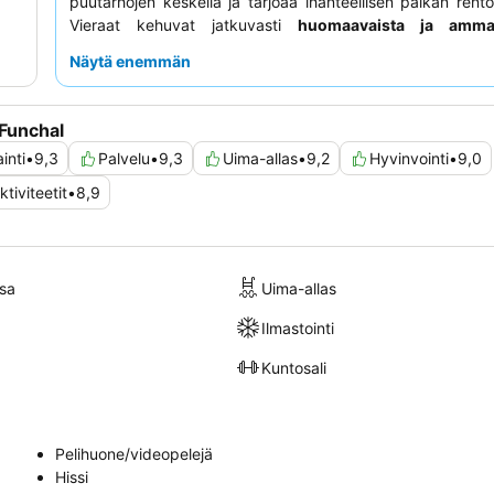
puutarhojen keskellä ja tarjoaa ihanteellisen paikan rent
Vieraat kehuvat jatkuvasti
huomaavaista ja ammatt
henkilökuntaa
sekä poikkeuksellista
aamiaisbuffetia
, j
Näytä enemmän
tuoreita hedelmiä, monipuolisia leipiä ja tilauksesta val
vaihtoehtoja. Parhaan kokemuksen saamiseksi harkit
varaamista
ylemmästä kerroksesta
saadaksesi upeat 
Funchal
allasnäkymät.
ainti
•
9,3
Palvelu
•
9,3
Uima-allas
•
9,2
Hyvinvointi
•
9,0
tiviteetit
•
8,9
sa
Uima-allas
Ilmastointi
Kuntosali
Pelihuone/videopelejä
Hissi