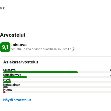
0 €
Arvostelut
Loistava
9,1
perustuu 7 124 arvioon suosituilla
sivustoilla
Asiakasarvostelut
Loistava
Erittäin hyvä
Hyvä
Kohtalainen
Huono
Näytä arvostelut