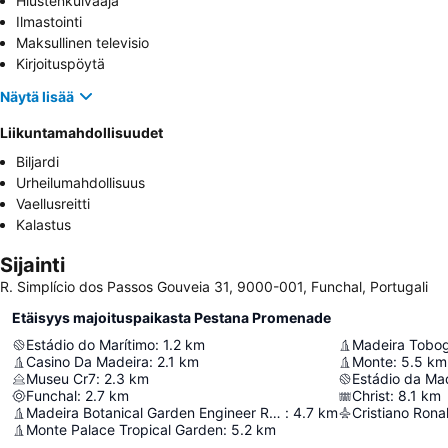
Hiustenkuivaaja
Ilmastointi
Maksullinen televisio
Kirjoituspöytä
Näytä lisää
Liikuntamahdollisuudet
Biljardi
Urheilumahdollisuus
Vaellusreitti
Kalastus
Sijainti
R. Simplício dos Passos Gouveia 31, 9000-001, Funchal, Portugali
Etäisyys majoituspaikasta Pestana Promenade
Estádio do Marítimo
:
1.2
km
Madeira Tobo
Casino Da Madeira
:
2.1
km
Monte
:
5.5
km
Museu Cr7
:
2.3
km
Estádio da Ma
Funchal
:
2.7
km
Christ
:
8.1
km
Madeira Botanical Garden Engineer Rui Vieira
:
4.7
km
Cristiano Rona
Monte Palace Tropical Garden
:
5.2
km