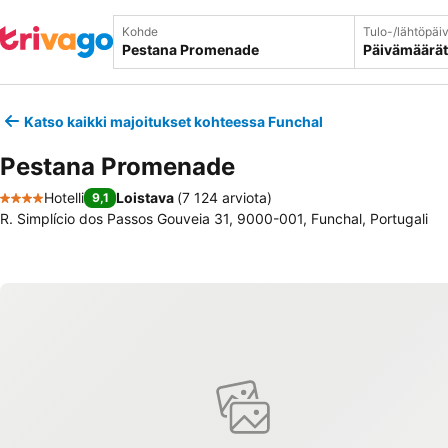
Kohde
Tulo-/lähtöpäi
Päivämäärät
Katso kaikki majoitukset kohteessa Funchal
Pestana Promenade
Hotelli
Loistava
(
7 124 arviota
)
9,1
4 Tähtiluokitus
R. Simplício dos Passos Gouveia 31, 9000-001, Funchal, Portugali