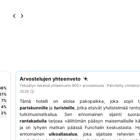
Arvostelujen yhteenveto
Tekoälyn tekemä yhteenveto 900+ arvostelusta · Päivitetty viimeksi
66
%
2026
21
%
7
%
Tämä hotelli on eloisa pakopaikka, joka sopii täy
4
%
pariskunnille
ja
turisteille
, jotka etsivät yhdistelmää rent
2
%
tutkimusmatkailua. Sen erinomainen sijainti suo
rantakadulla
tarjoaa välittömän pääsyn maisemallisille käv
ja on lyhyen matkan päässä Funchalin keskustasta. Hot
erinomainen
ulkoallasalue
, joka sijaitsee rehevien t