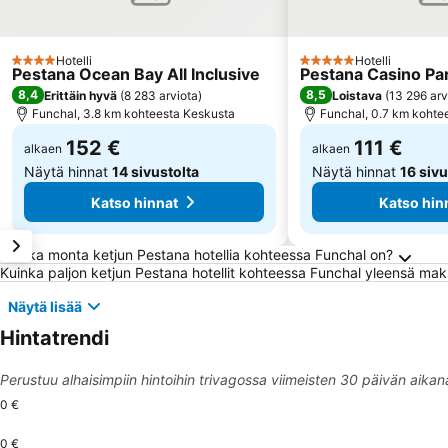
Hotelli
Hotelli
4 Tähtiluokitus
5 Tähtiluokitus
Pestana Ocean Bay All Inclusive
Pestana Casino Pa
8,4
8,5
Erittäin hyvä
(
8 283 arviota
)
Loistava
(
13 296 arv
Funchal, 3.8 km kohteesta Keskusta
Funchal, 0.7 km kohte
152 €
111 €
alkaen
alkaen
Näytä hinnat
14 sivustolta
Näytä hinnat
16 sivu
Katso hinnat
Katso hin
Usein kysytyt kysymykset kohteesta Funchal
Kuinka monta ketjun Pestana hotellia kohteessa Funchal on?
Kuinka paljon ketjun Pestana hotellit kohteessa Funchal yleensä ma
Näytä lisää
Hintatrendi
Perustuu alhaisimpiin hintoihin trivagossa viimeisten 30 päivän aikan
0 €
0 €