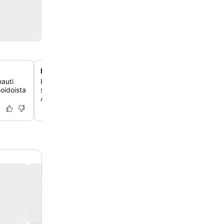
Moderni merenrantakallion pakopaikka
nauti
Koe hienostunut loma tässä modernissa lomakeskuksess
hoidoista
sijaitsee ainutlaatuisesti kallionkielekkeellä panoraaman
Atlantille ja reheviin trooppisiin puutarhoihin.