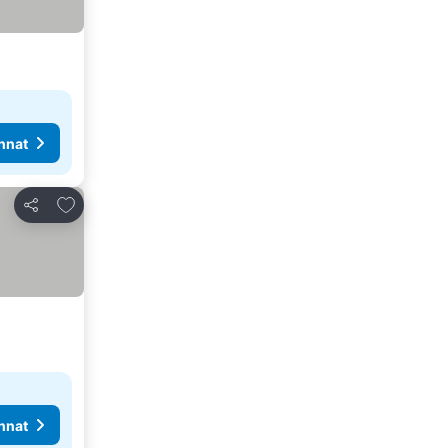
nnat
Lisää suosikkeihin
Jaa
nnat