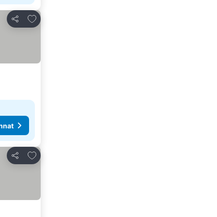
Lisää suosikkeihin
Jaa
nnat
Lisää suosikkeihin
Jaa