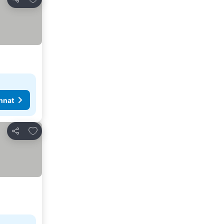
Jaa
nnat
Lisää suosikkeihin
Jaa