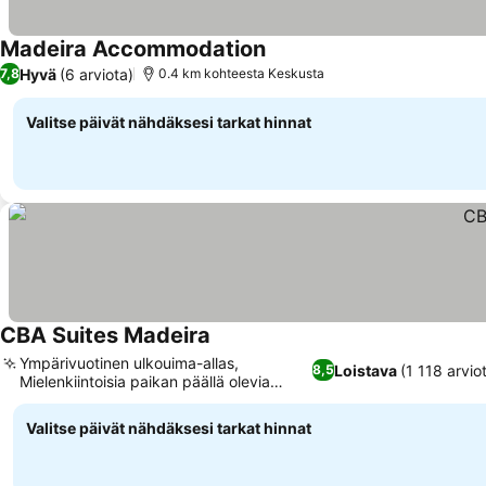
Madeira Accommodation
Hyvä
(6 arviota)
7,8
0.4 km kohteesta Keskusta
Valitse päivät nähdäksesi tarkat hinnat
CBA Suites Madeira
Ympärivuotinen ulkouima-allas,
Loistava
(1 118 arvio
8,5
Mielenkiintoisia paikan päällä olevia
aktiviteetteja
Valitse päivät nähdäksesi tarkat hinnat