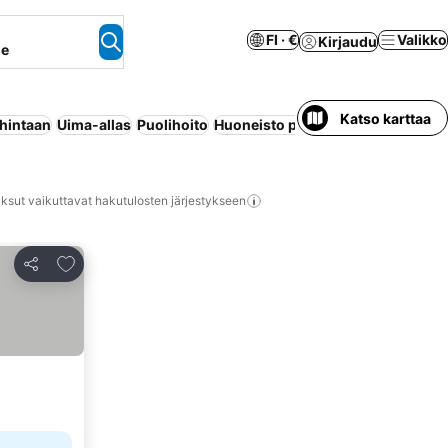
FI · €
Valikko
Kirjaudu
ne
Katso karttaa
 hintaan
Uima-allas
Puolihoito
Huoneisto palveluilla
All inclusive
ksut vaikuttavat hakutulosten järjestykseen
Lisää suosikkeihin
Jaa