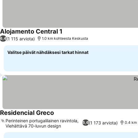
Alojamento Central 1
(1 115 arviota)
6,4
1.0 km kohteesta Keskusta
Valitse päivät nähdäksesi tarkat hinnat
Residencial Greco
Perinteinen portugalilainen ravintola,
(1 173 arviota)
5,6
0.4 km 
Viehättävä 70-luvun design