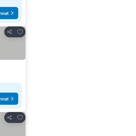
nnat
Lisää suosikkeihin
Jaa
nnat
Lisää suosikkeihin
Jaa