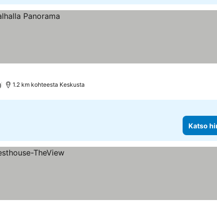
)
1.2 km kohteesta Keskusta
Katso hi