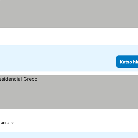
Katso hi
rannalle