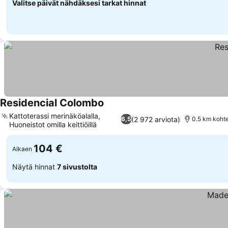
Valitse päivät nähdäksesi tarkat hinnat
Residencial Colombo
Kattoterassi merinäköalalla,
(2 972 arviota)
6,5
0.5 km koht
Huoneistot omilla keittiöillä
104 €
Alkaen
Näytä hinnat
7 sivustolta