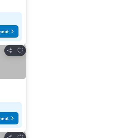
nnat
Lisää suosikkeihin
Jaa
nnat
Lisää suosikkeihin