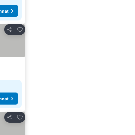
nnat
Lisää suosikkeihin
Jaa
nnat
Lisää suosikkeihin
Jaa