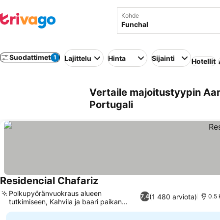
Kohde
Suodattimet
1
Lajittelu
Hinta
Sijainti
Hotellit
Vertaile majoitustyypin Aa
Portugali
Residencial Chafariz
Polkupyöränvuokraus alueen
(1 480 arviota)
7,4
0.5 
tutkimiseen, Kahvila ja baari paikan
päällä