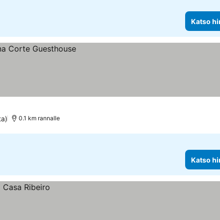
Katso hi
ta)
0.1 km rannalle
Katso hi