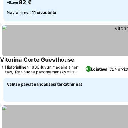
82 €
Alkaen
Näytä hinnat
11 sivustolta
Vitorina Corte Guesthouse
Historiallinen 1800-luvun madeiralainen
Loistava
(724 arvio
9,1
talo, Tornihuone panoraamanäkymillä
merelle
Valitse päivät nähdäksesi tarkat hinnat