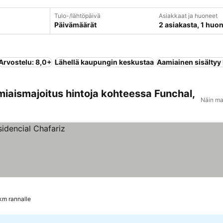
Tulo-/lähtöpäivä
Asiakkaat ja huoneet
Päivämäärät
2 asiakasta, 1 huo
Arvostelu: 8,0+
Lähellä kaupungin keskustaa
Aamiainen sisältyy
miaismajoitus hintoja kohteessa Funchal,
Näin ma
km rannalle