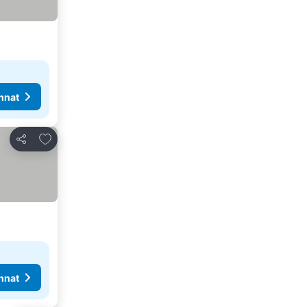
nnat
Lisää suosikkeihin
Jaa
nnat