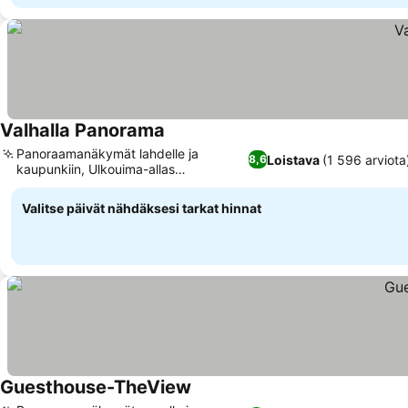
Valhalla Panorama
Panoraamanäkymät lahdelle ja
Loistava
(1 596 arviota
8,6
kaupunkiin, Ulkouima-allas
aurinkoterassilla
Valitse päivät nähdäksesi tarkat hinnat
Guesthouse-TheView