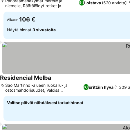
Panoraamanäkymät merelle ja
Loistava
(520 arviota)
9,1
niemelle, Räätälöidyt retket ja
tapahtumat
106 €
Alkaen
Näytä hinnat
3 sivustolta
Residencial Melba
Sao Martinho -alueen ruokailu- ja
Erittäin hyvä
(1 309 a
8,1
ostosmahdollisuudet, Valoisa
aamiaishuone kasveilla
Valitse päivät nähdäksesi tarkat hinnat