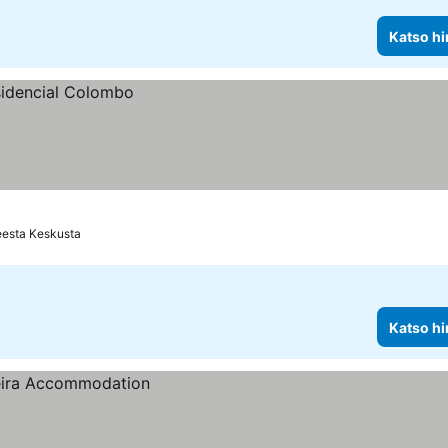
Katso hi
eesta Keskusta
Katso hi