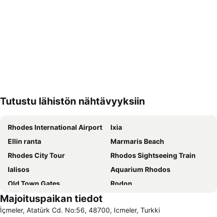
Tutustu lähistön nähtävyyksiin
Laajenna kartta
Rhodes International Airport
Ixia
Ellin ranta
Marmaris Beach
Rhodes City Tour
Rhodos Sightseeing Train
Ialisos
Aquarium Rhodos
Old Town Gates
Rodon
Majoituspaikan tiedot
Μedieval city of Rhodes
Water Park Faliraki
İçmeler, Atatürk Cd. No:56, 48700, Icmeler, Turkki
Kallithea terme
Icmeler II Public Beach