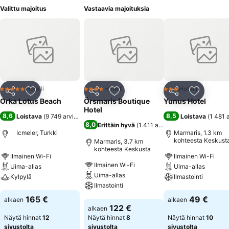
Valittu majoitus
Vastaavia majoituksia
Hotelli
Hotelli
Hotelli
5 Tähtiluokitus
4 Tähtiluokitus
3 Tähtiluokitus
Jaa
Lisää suosikkeihin
Jaa
Lisää suosikkeihin
Jaa
Lisää suo
Orka Lotus Beach
Örsmaris Boutique
Yunus Hotel
Hotel
8,6
8,5
Loistava
(
9 749 arviota
)
Loistava
(
1 481 
8,0
Erittäin hyvä
(
1 411 arviota
)
Icmeler, Turkki
Marmaris, 1.3 km
kohteesta Keskust
Marmaris, 3.7 km
kohteesta Keskusta
Ilmainen Wi-Fi
Ilmainen Wi-Fi
Ilmainen Wi-Fi
Uima-allas
Uima-allas
Uima-allas
Kylpylä
Ilmastointi
Ilmastointi
Katso hinnat
Katso hinnat
165 €
49 €
alkaen
alkaen
Katso hinnat
122 €
alkaen
Näytä hinnat
12
Näytä hinnat
8
Näytä hinnat
10
sivustolta
sivustolta
sivustolta