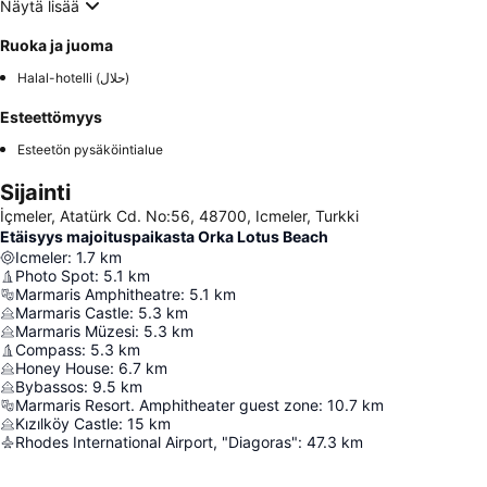
Näytä lisää
Ruoka ja juoma
Halal-hotelli (حلال)
Esteettömyys
Esteetön pysäköintialue
Sijainti
İçmeler, Atatürk Cd. No:56, 48700, Icmeler, Turkki
Etäisyys majoituspaikasta Orka Lotus Beach
Icmeler
:
1.7
km
Photo Spot
:
5.1
km
Marmaris Amphitheatre
:
5.1
km
Marmaris Castle
:
5.3
km
Marmaris Müzesi
:
5.3
km
Compass
:
5.3
km
Honey House
:
6.7
km
Bybassos
:
9.5
km
Marmaris Resort. Amphitheater guest zone
:
10.7
km
Kızılköy Castle
:
15
km
Rhodes International Airport, "Diagoras"
:
47.3
km