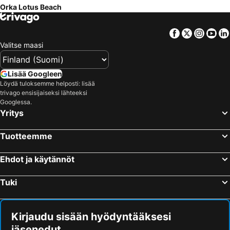
Orka Lotus Beach
Facebook
Twitter
Insta
Yo
Valitse maasi
Lisää Googleen
Löydä tuloksemme helposti: lisää
trivago ensisijaiseksi lähteeksi
Googlessa.
Yritys
Tuotteemme
Ehdot ja käytännöt
Tuki
Kirjaudu sisään hyödyntääksesi
jäsenedut