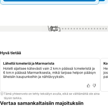
1 / 88
Hyvä tietää
Lähellä Icmeleriä ja Marmarista
Ko
Hotelli sijaitsee kätevästi vain 2 km:n päässä Icmeleristä ja
Her
6 km:n päässä Marmariksesta, mikä tarjoaa helpon pääsyn
jo
läheisiin kaupunkeihin ja nähtävyyksiin.
pa
Tämä yhteenveto on tehty tekoälyn avulla, eikä se välttämättä ole aina
täysin tarkka.
Vertaa samankaltaisiin majoituksiin