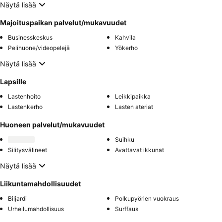
Näytä lisää
Majoituspaikan palvelut/mukavuudet
Businesskeskus
Kahvila
Pelihuone/videopelejä
Yökerho
Näytä lisää
Lapsille
Lastenhoito
Leikkipaikka
Lastenkerho
Lasten ateriat
Huoneen palvelut/mukavuudet
Suihku
Silitysvälineet
Avattavat ikkunat
Näytä lisää
Liikuntamahdollisuudet
Biljardi
Polkupyörien vuokraus
Urheilumahdollisuus
Surffaus