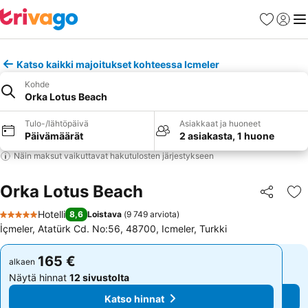
Suosikit
Kirjaud
Val
Katso kaikki majoitukset kohteessa Icmeler
Kohde
Orka Lotus Beach
Tulo-/lähtöpäivä
Asiakkaat ja huoneet
Päivämäärät
2 asiakasta, 1 huone
Näin maksut vaikuttavat hakutulosten järjestykseen
Orka Lotus Beach
Jaa
Li
Hotelli
8,6
Loistava
(
9 749 arviota
)
5 Tähtiluokitus
İçmeler, Atatürk Cd. No:56, 48700, Icmeler, Turkki
165 €
165 €
alkaen
alkaen
Näytä hinnat
12 sivustolta
Näytä hinnat
12 sivustolta
Katso hinnat
Katso hinnat