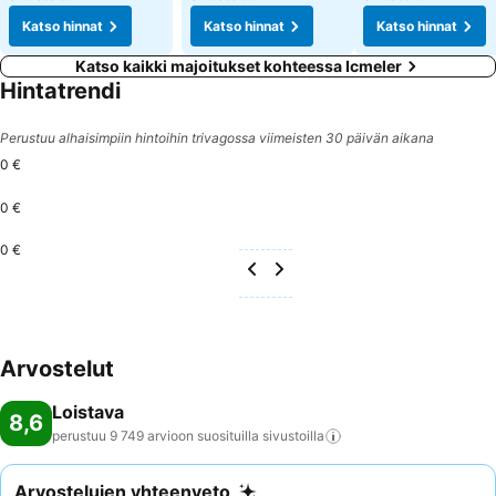
Katso hinnat
Katso hinnat
Katso hinnat
Katso kaikki majoitukset kohteessa Icmeler
Hintatrendi
Perustuu alhaisimpiin hintoihin trivagossa viimeisten 30 päivän aikana
0 €
0 €
0 €
Arvostelut
Loistava
8,6
perustuu 9 749 arvioon suosituilla
sivustoilla
Arvostelujen yhteenveto