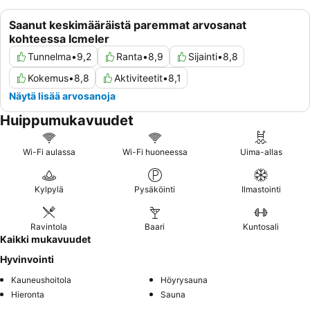
Saanut keskimääräistä paremmat arvosanat
kohteessa Icmeler
Tunnelma
•
9,2
Ranta
•
8,9
Sijainti
•
8,8
Kokemus
•
8,8
Aktiviteetit
•
8,1
Näytä lisää arvosanoja
Huippumukavuudet
Wi-Fi aulassa
Wi-Fi huoneessa
Uima-allas
Kylpylä
Pysäköinti
Ilmastointi
Ravintola
Baari
Kuntosali
Kaikki mukavuudet
Hyvinvointi
Kauneushoitola
Höyrysauna
Hieronta
Sauna