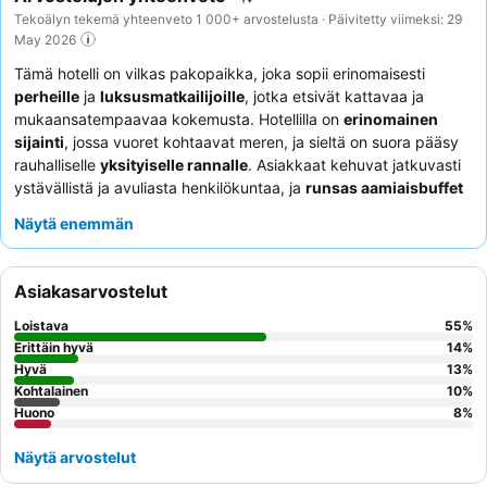
Tekoälyn tekemä yhteenveto 1 000+ arvostelusta · Päivitetty viimeksi: 29
May 2026
Tämä hotelli on vilkas pakopaikka, joka sopii erinomaisesti
perheille
ja
luksusmatkailijoille
, jotka etsivät kattavaa ja
mukaansatempaavaa kokemusta. Hotellilla on
erinomainen
sijainti
, jossa vuoret kohtaavat meren, ja sieltä on suora pääsy
rauhalliselle
yksityiselle rannalle
. Asiakkaat kehuvat jatkuvasti
ystävällistä ja avuliasta henkilökuntaa, ja
runsas aamiaisbuffet
on kohokohta, joka tarjoaa laajan valikoiman herkullisia
Näytä enemmän
vaihtoehtoja. Parhaan kokemuksen saamiseksi harkitse
merinäköalahuoneen
varaamista upeiden näkymien ja
rauhallisen tunnelman takaamiseksi.
Asiakasarvostelut
Loistava
55
%
Erittäin hyvä
14
%
Hyvä
13
%
Kohtalainen
10
%
Huono
8
%
Näytä arvostelut