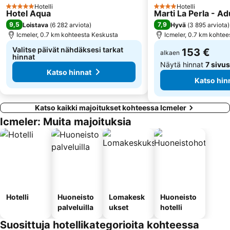
KTEL Rodou
Hotelli
Hotelli
5 Tähtiluokitus
4 Tähtiluokitus
Hotel Aqua
Marti La Perla - A
9,5
7,9
Loistava
(
6 282 arviota
)
Hyvä
(
3 895 arviota
)
Icmeler, 0.7 km kohteesta Keskusta
Icmeler, 0.7 km kohte
Valitse päivät nähdäksesi tarkat
153 €
alkaen
hinnat
Näytä hinnat
7 sivus
Katso hinnat
Katso hin
Katso kaikki majoitukset kohteessa Icmeler
Icmeler: Muita majoituksia
Hotelli
Huoneisto
Lomakesk
Huoneisto
palveluilla
ukset
hotelli
Suosittuja hotellikategorioita kohteessa