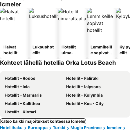
Icmeler
Halvat
Luksushot
Hotellit
Lemmikeill
Kylp
hotellit
ellit
uima-
e sopivat
ellit
altaalla
hotellit
Kohteet lähellä hotellia Orka Lotus Beach
Hotellit – Rodos
Hotellit – Faliraki
Hotellit – Ixia
Hotellit – Ialyssos
Hotellit – Marmaris
Hotellit – Kolymbia
Hotellit – Kallithea
Hotellit – Kos - City
Hotellit – Kiotari
Katso kaikki majoitukset kohteessa Icmeler
Hotellihaku
Eurooppa
Turkki
Mugla Province
Icmeler