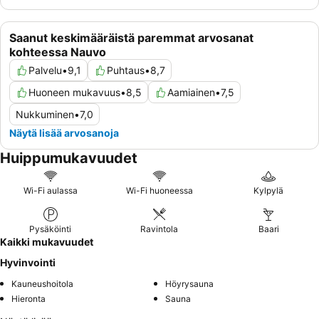
Saanut keskimääräistä paremmat arvosanat
kohteessa Nauvo
Palvelu
•
9,1
Puhtaus
•
8,7
Huoneen mukavuus
•
8,5
Aamiainen
•
7,5
Nukkuminen
•
7,0
Näytä lisää arvosanoja
Huippumukavuudet
Wi-Fi aulassa
Wi-Fi huoneessa
Kylpylä
Pysäköinti
Ravintola
Baari
Kaikki mukavuudet
Hyvinvointi
Kauneushoitola
Höyrysauna
Hieronta
Sauna