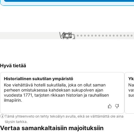
1 / 54
Hyvä tietää
Historiallinen sukutilan ympäristö
Yk
Koe viehättävä hotelli sukutilalla, joka on ollut saman
Na
perheen omistuksessa kahdeksan sukupolven ajan
va
vuodesta 1771, tarjoten rikkaan historian ja rauhallisen
su
ilmapiirin.
Tämä yhteenveto on tehty tekoälyn avulla, eikä se välttämättä ole aina
täysin tarkka.
Vertaa samankaltaisiin majoituksiin