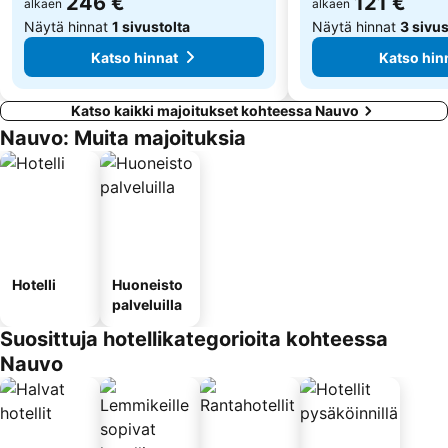
246 €
121 €
alkaen
alkaen
Näytä hinnat
1 sivustolta
Näytä hinnat
3 sivus
Katso hinnat
Katso hin
Katso kaikki majoitukset kohteessa Nauvo
Nauvo: Muita majoituksia
Hotelli
Huoneisto
palveluilla
Suosittuja hotellikategorioita kohteessa
Nauvo