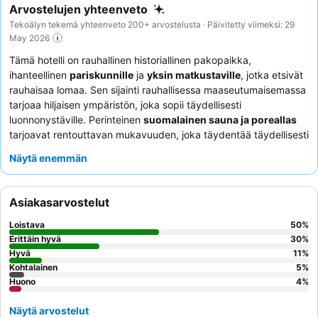
Arvostelujen yhteenveto
Tekoälyn tekemä yhteenveto 200+ arvostelusta · Päivitetty viimeksi: 29
May 2026
Tämä hotelli on rauhallinen historiallinen pakopaikka,
ihanteellinen
pariskunnille
ja
yksin matkustaville
, jotka etsivät
rauhaisaa lomaa. Sen sijainti rauhallisessa maaseutumaisemassa
tarjoaa hiljaisen ympäristön, joka sopii täydellisesti
luonnonystäville. Perinteinen
suomalainen sauna ja poreallas
tarjoavat rentouttavan mukavuuden, joka täydentää täydellisesti
seesteistä ympäristöä. Vieraat kehuvat jatkuvasti
ystävällistä ja
Näytä enemmän
huomaavaista palvelua
sekä herkullista
aamiaispöytää
, joka
sisältää erilaisia tuoreita ja paikallisia vaihtoehtoja. Todella
eristäytyneen kokemuksen saamiseksi harkitse
Inspektors
Asiakasarvostelut
Hutin
varaamista.
Loistava
50
%
Erittäin hyvä
30
%
Hyvä
11
%
Kohtalainen
5
%
Huono
4
%
Näytä arvostelut