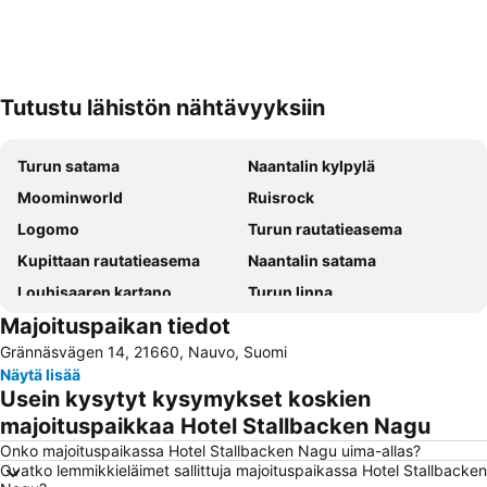
Tutustu lähistön nähtävyyksiin
Laajenna kartta
Turun satama
Naantalin kylpylä
Moominworld
Ruisrock
Logomo
Turun rautatieasema
Kupittaan rautatieasema
Naantalin satama
Louhisaaren kartano
Turun linna
Majoituspaikan tiedot
Långnäsin satama
Turku Bus Station
Grännäsvägen 14, 21660, Nauvo, Suomi
Turun lentoasema
Turun kaupunginteatteri
Näytä lisää
Turun tuomiokirkko
Turun Messu- ja Kongressikeskus
Usein kysytyt kysymykset koskien
Kultaranta
HK Arena
majoituspaikkaa Hotel Stallbacken Nagu
Hirvensalon Hiihtokeskus
Turun ruotsalainen teatteri
Onko majoituspaikassa Hotel Stallbacken Nagu uima-allas?
Ovatko lemmikkieläimet sallittuja majoituspaikassa Hotel Stallbacken
Väskin seikkailusaari
Aboa Vetus & Ars Nova