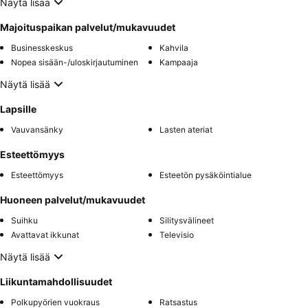
Näytä lisää
Majoituspaikan palvelut/mukavuudet
Businesskeskus
Kahvila
Nopea sisään-/uloskirjautuminen
Kampaaja
Näytä lisää
Lapsille
Vauvansänky
Lasten ateriat
Esteettömyys
Esteettömyys
Esteetön pysäköintialue
Huoneen palvelut/mukavuudet
Suihku
Silitysvälineet
Avattavat ikkunat
Televisio
Näytä lisää
Liikuntamahdollisuudet
Polkupyörien vuokraus
Ratsastus