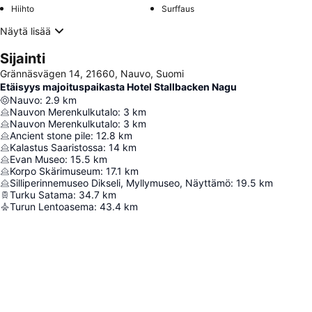
Hiihto
Surffaus
Näytä lisää
Sijainti
Grännäsvägen 14, 21660, Nauvo, Suomi
Etäisyys majoituspaikasta Hotel Stallbacken Nagu
Nauvo
:
2.9
km
Nauvon Merenkulkutalo
:
3
km
Nauvon Merenkulkutalo
:
3
km
Ancient stone pile
:
12.8
km
Kalastus Saaristossa
:
14
km
Evan Museo
:
15.5
km
Korpo Skärimuseum
:
17.1
km
Silliperinnemuseo Dikseli, Myllymuseo, Näyttämö
:
19.5
km
Turku Satama
:
34.7
km
Turun Lentoasema
:
43.4
km