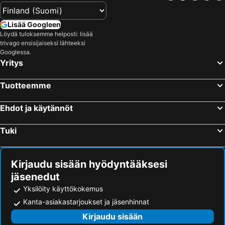
Lisää Googleen
Löydä tuloksemme helposti: lisää
trivago ensisijaiseksi lähteeksi
Googlessa.
Yritys
Tuotteemme
Ehdot ja käytännöt
Tuki
Kirjaudu sisään hyödyntääksesi
jäsenedut
Yksilöity käyttökokemus
Kanta-asiakastarjoukset ja jäsenhinnat
Kirjaudu sisään