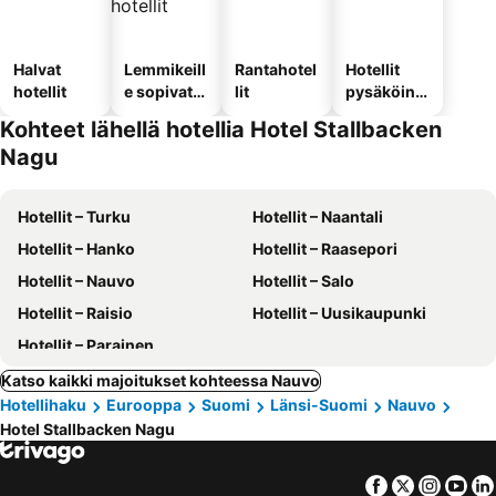
Halvat
Lemmikeill
Rantahotel
Hotellit
hotellit
e sopivat
lit
pysäköinni
hotellit
llä
Kohteet lähellä hotellia Hotel Stallbacken
Nagu
Hotellit – Turku
Hotellit – Naantali
Hotellit – Hanko
Hotellit – Raasepori
Hotellit – Nauvo
Hotellit – Salo
Hotellit – Raisio
Hotellit – Uusikaupunki
Hotellit – Parainen
Katso kaikki majoitukset kohteessa Nauvo
Hotellihaku
Eurooppa
Suomi
Länsi-Suomi
Nauvo
Hotel Stallbacken Nagu
Facebook
Twitter
Insta
Yo