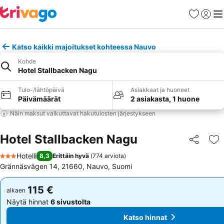
Suosikit
Kirjaud
Val
Katso kaikki majoitukset kohteessa Nauvo
Kohde
Hotel Stallbacken Nagu
Tulo-/lähtöpäivä
Asiakkaat ja huoneet
Päivämäärät
2 asiakasta, 1 huone
Näin maksut vaikuttavat hakutulosten järjestykseen
Hotel Stallbacken Nagu
Jaa
Li
Hotelli
8,3
Erittäin hyvä
(
774 arviota
)
3 Tähtiluokitus
Grännäsvägen 14, 21660, Nauvo, Suomi
115 €
115 €
alkaen
alkaen
Näytä hinnat
6 sivustolta
Näytä hinnat
6 sivustolta
Katso hinnat
Katso hinnat