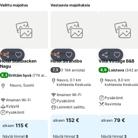
Valittu majoitus
Vastaavia majoituksia
Hotelli
Hotelli
Hotelli
3 Tähtiluokitus
3 Tähtiluokitus
Jaa
Lisää suosikkeihin
Jaa
Lisää suosikkeihin
Jaa
Lisää suo
Hotel Stallbacken
Hotel Strandbo
Villa Vintage B&B
Nagu
7,3
8,9
(
1 164 arviota
)
Loistava
(
342 ar
8,3
Erittäin hyvä
(
774 arviota
)
Nauvo, 0.1 km
Nauvo, 8.0 km
kohteesta Keskusta
kohteesta Keskust
Nauvo, Suomi
Ilmainen Wi-Fi
Pysäköinti
Ilmainen Wi-Fi
Pysäköinti
Ravintola
Kylpylä
Lemmikit sallittu
Pysäköinti
152 €
79 €
alkaen
alkaen
115 €
alkaen
Näytä hinnat
6
Näytä hinnat
3
Näytä hinnat
3