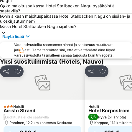
Nagu?
Onko majoituspaikassa Hotel Stallbacken Nagu pysäköintiä
Forum Marinum Turku
saatavilla?
Mihin aikaan majoituspaikassa Hotel Stallbacken Nagu on sisään- ja
uloskirjautuminen?
Missä Hotel Stallbacken Nagu sijaitsee?
Näytä lisää
Varaussivustoilta saamamme hinnat ja saatavuus muuttuvat
jatkuvasti. Tämä tarkoittaa sitä, että et välttämättä aina löydä
varaussivustolta täsmälleen samaa tarjousta kuin trivagosta.
Yksi suosituimmista (Hotels, Nauvo)
Jaa
Lisää suosikkeihin
Jaa
Lisää suosikk
Hotelli
Hotelli
3 Tähtiluokitus
Airisto Strand
Hotel Korpoström
/
7,6
Luokitusta ei ole saatavilla
Hyvä
(
51 arviota
)
Parainen, 12.2 km kohteesta Keskusta
Korppoo, 11.1 km koht