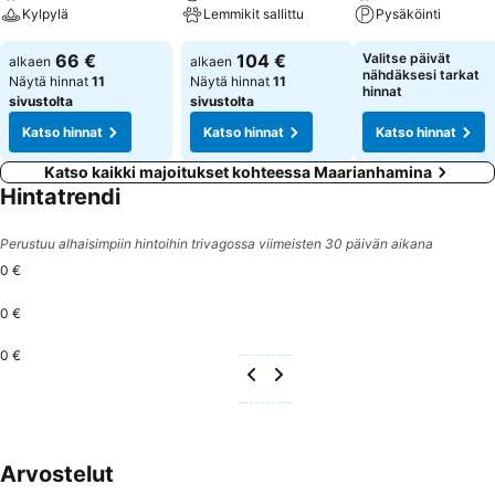
Kylpylä
Lemmikit sallittu
Pysäköinti
66 €
104 €
Valitse päivät
alkaen
alkaen
nähdäksesi tarkat
Näytä hinnat
11
Näytä hinnat
11
hinnat
sivustolta
sivustolta
Katso hinnat
Katso hinnat
Katso hinnat
Katso kaikki majoitukset kohteessa Maarianhamina
Hintatrendi
Perustuu alhaisimpiin hintoihin trivagossa viimeisten 30 päivän aikana
0 €
0 €
0 €
Arvostelut