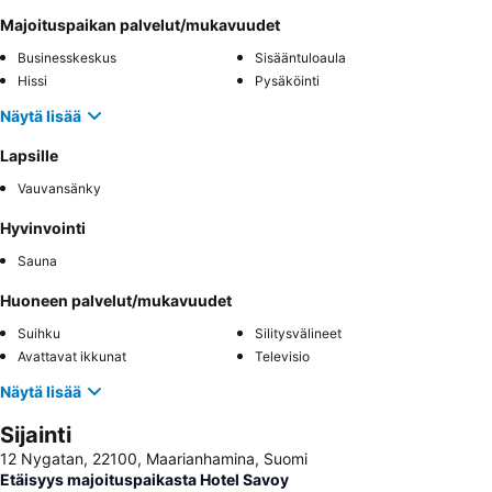
Majoituspaikan palvelut/mukavuudet
Businesskeskus
Sisääntuloaula
Hissi
Pysäköinti
Näytä lisää
Lapsille
Vauvansänky
Hyvinvointi
Sauna
Huoneen palvelut/mukavuudet
Suihku
Silitysvälineet
Avattavat ikkunat
Televisio
Näytä lisää
Sijainti
12 Nygatan, 22100, Maarianhamina, Suomi
Etäisyys majoituspaikasta Hotel Savoy