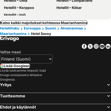
Hotellit – Geta
Hotellit – Lumparland
Hotellit – Korppoo
Hotellit – Kökar
Hotellit – Iniö
Katso kaikki majoitukset kohteessa Maarianhamina
Hotellihaku
Eurooppa
Suomi
Ahvenanmaa
Maarianhamina
Hotel Savoy
Facebook
Twitter
Insta
Yo
Valitse maasi
Lisää Googleen
Löydä tuloksemme helposti: lisää
trivago ensisijaiseksi lähteeksi
Googlessa.
Yritys
Tuotteemme
Ehdot ja käytännöt