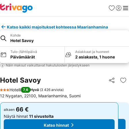
Suosikit
Kirjaud
Val
Katso kaikki majoitukset kohteessa Maarianhamina
Kohde
Hotel Savoy
Tulo-/lähtöpäivä
Asiakkaat ja huoneet
Päivämäärät
2 asiakasta, 1 huone
Näin maksut vaikuttavat hakutulosten järjestykseen
Hotel Savoy
Jaa
Li
Hotelli
7,6
Hyvä
(
3 426 arviota
)
3 Tähtiluokitus
12 Nygatan, 22100, Maarianhamina, Suomi
66 €
66 €
alkaen
alkaen
Näytä hinnat
11 sivustolta
Näytä hinnat
11 sivustolta
Katso hinnat
Katso hinnat