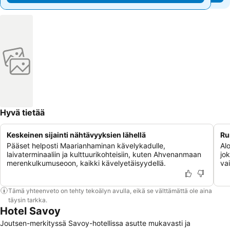
Hyvä tietää
Keskeinen sijainti nähtävyyksien lähellä
Ru
Pääset helposti Maarianhaminan kävelykadulle,
Alo
laivaterminaaliin ja kulttuurikohteisiin, kuten Ahvenanmaan
jok
merenkulkumuseoon, kaikki kävelyetäisyydellä.
vai
Tämä yhteenveto on tehty tekoälyn avulla, eikä se välttämättä ole aina
täysin tarkka.
Hotel Savoy
Joutsen-merkityssä Savoy-hotellissa asutte mukavasti ja