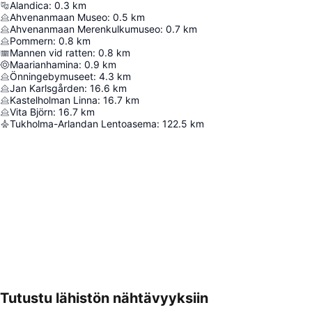
Alandica
:
0.3
km
Ahvenanmaan Museo
:
0.5
km
Ahvenanmaan Merenkulkumuseo
:
0.7
km
Pommern
:
0.8
km
Mannen vid ratten
:
0.8
km
Maarianhamina
:
0.9
km
Önningebymuseet
:
4.3
km
Jan Karlsgården
:
16.6
km
Kastelholman Linna
:
16.7
km
Vita Björn
:
16.7
km
Tukholma-Arlandan Lentoasema
:
122.5
km
Tutustu lähistön nähtävyyksiin
Laajenna kartta