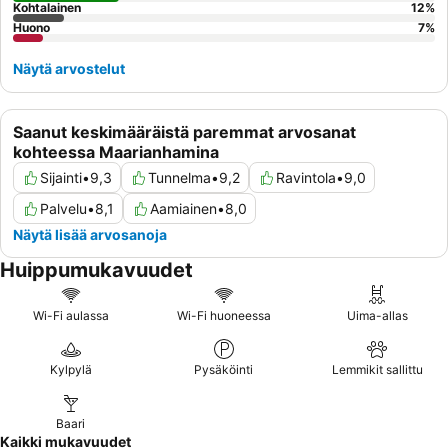
Kohtalainen
12
%
Huono
7
%
Näytä arvostelut
Saanut keskimääräistä paremmat arvosanat
kohteessa Maarianhamina
Sijainti
•
9,3
Tunnelma
•
9,2
Ravintola
•
9,0
Palvelu
•
8,1
Aamiainen
•
8,0
Näytä lisää arvosanoja
Huippumukavuudet
Wi-Fi aulassa
Wi-Fi huoneessa
Uima-allas
Kylpylä
Pysäköinti
Lemmikit sallittu
Baari
Kaikki mukavuudet