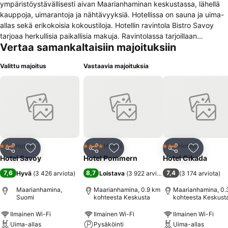
ympäristöystävällisesti aivan Maarianhaminan keskustassa, lähellä
kauppoja, uimarantoja ja nähtävyyksiä. Hotellissa on sauna ja uima-
allas sekä erikokoisia kokoustiloja. Hotellin ravintola Bistro Savoy
tarjoaa herkullisia paikallisia makuja. Ravintolassa tarjoillaan
Vertaa samankaltaisiin majoituksiin
päivittäin runsas aamiainen sekä lounas arkisin.
Valittu majoitus
Vastaavia majoituksia
Hotelli
Hotelli
Hotelli
3 Tähtiluokitus
4 Tähtiluokitus
3 Tähtiluokitus
Jaa
Lisää suosikkeihin
Jaa
Lisää suosikkeihin
Jaa
Lisää suo
Hotel Savoy
Hotel Pommern
Hotel Cikada
7,6
8,7
7,4
Hyvä
(
3 426 arviota
)
Loistava
(
3 922 arviota
)
(
3 174 arviota
)
Maarianhamina,
Maarianhamina, 0.9 km
Maarianhamina, 0.
Suomi
kohteesta Keskusta
kohteesta Keskust
Ilmainen Wi-Fi
Ilmainen Wi-Fi
Ilmainen Wi-Fi
Uima-allas
Pysäköinti
Uima-allas