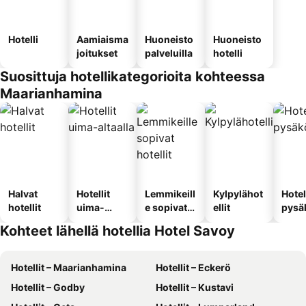
Hotelli
Aamiaisma
Huoneisto
Huoneisto
joitukset
palveluilla
hotelli
Suosittuja hotellikategorioita kohteessa
Maarianhamina
Halvat
Hotellit
Lemmikeill
Kylpylähot
Hotel
hotellit
uima-
e sopivat
ellit
pysä
altaalla
hotellit
llä
Kohteet lähellä hotellia Hotel Savoy
Hotellit – Maarianhamina
Hotellit – Eckerö
Hotellit – Godby
Hotellit – Kustavi