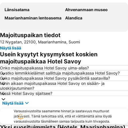
Länsisatama
Ahvenanmaan museo
Maarianhaminan lentoasema
Alandica
Majoituspaikan tiedot
12 Nygatan, 22100, Maarianhamina, Suomi
Näytä lisää
Usein kysytyt kysymykset koskien
majoituspaikkaa Hotel Savoy
Onko majoituspaikassa Hotel Savoy uima-allas?
Ovatko lemmikkieläimet sallittuja majoituspaikassa Hotel Savoy?
Onko majoituspaikassa Hotel Savoy pysäköintiä saatavilla?
Mihin aikaan majoituspaikassa Hotel Savoy on sisään- ja
uloskirjautuminen?
Missä Hotel Savoy sijaitsee?
Näytä lisää
Varaussivustoilta saamamme hinnat ja saatavuus muuttuvat
jatkuvasti. Tämä tarkoittaa sitä, että et välttämättä aina löydä
varaussivustolta täsmälleen samaa tarjousta kuin trivagosta.
Yksi suosituimmista (Hotels, Maarianhamina)