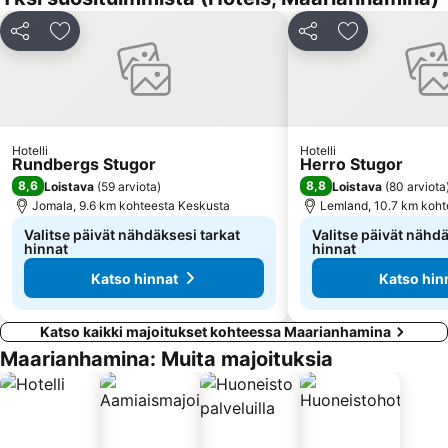
Jaa
Lisää suosikkeihin
Jaa
Lisää suosikk
Hotelli
Hotelli
Rundbergs Stugor
Herro Stugor
8,6
8,8
Loistava
(
59 arviota
)
Loistava
(
80 arviota
Jomala, 9.6 km kohteesta Keskusta
Lemland, 10.7 km koht
Valitse päivät nähdäksesi tarkat
Valitse päivät nähdä
hinnat
hinnat
Katso hinnat
Katso hin
Katso kaikki majoitukset kohteessa Maarianhamina
Maarianhamina: Muita majoituksia