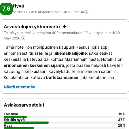
Hyvä
7,6
perustuu 3 426 arvioon suosituilla
sivustoilla
Arvostelujen yhteenveto
Tekoälyn tekemä yhteenveto 400+ arvostelusta · Päivitetty viimeksi: 29
May 2026
Tämä hotelli on monipuolinen kaupunkikeskus, joka sopii
erinomaisesti
turisteille
ja
liikematkailijoille
, jotka etsivät
keskeistä ja kätevää tukikohtaa Maarianhaminasta. Hotellilla on
erinomainen keskeinen sijainti
, josta pääsee helposti kävellen
kaupungin keskustaan, kävelykaduille ja molempiin satamiin.
Kohokohta on kattava
buffetaamiainen
, jota kehutaan sen
laadusta ja monipuolisuudesta, ja joka sisältää tuoreita paikallisia
Näytä enemmän
tuotteita sekä laajan valikoiman lämpimiä ja kylmiä ruokia.
Asiakkaat kehuvat jatkuvasti
monikielistä ja avuliasta
henkilökuntaa
, erityisesti vastaanottotiimiä, heidän
Asiakasarvostelut
mukautuvasta palvelustaan ja paikallisista vinkeistään.
Rauhallisempaa kokemusta varten asiakkaiden tulisi pyytää
Loistava
19
%
huonetta, joka ei ole pääkadun puolella.
Erittäin hyvä
37
%
Hyvä
25
%