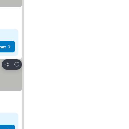
nat
Lisää suosikkeihin
Jaa