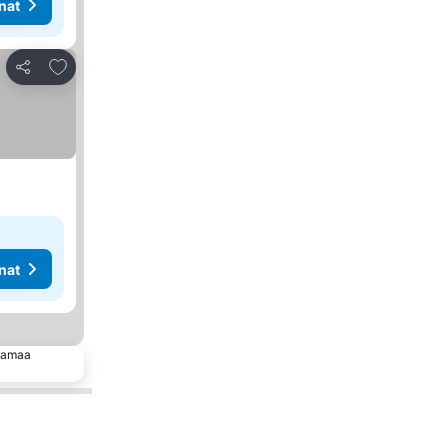
nat
Lisää suosikkeihin
Jaa
nat
 samaa