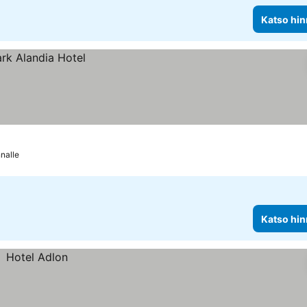
Katso hin
nalle
Katso hin