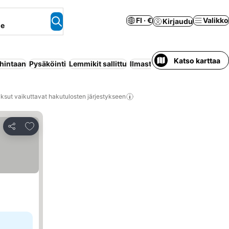
FI · €
Valikko
Kirjaudu
ne
Katso karttaa
 hintaan
Pysäköinti
Lemmikit sallittu
Ilmastointi
Uima-allas
Huone
ksut vaikuttavat hakutulosten järjestykseen
Lisää suosikkeihin
Jaa