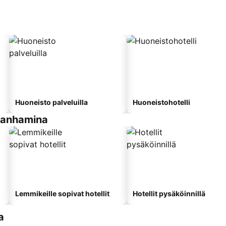
Huoneisto palveluilla
Huoneistohotelli
rianhamina
Lemmikeille sopivat hotellit
Hotellit pysäköinnillä
a