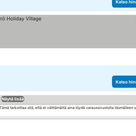
Katso hin
Katso hin
Näytä lisää
ämä tarkoittaa sitä, että et välttämättä aina löydä varaussivustolta täsmälleen