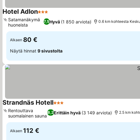
Hotel Adlon
3 Tähtiluokitus
Katso hinnat
Satamanäkymä
Hyvä
(1 850 arviota)
7,5
0.6 km kohteesta Kesk
huoneista
Katso hinnat
80 €
Alkaen
Näytä hinnat
9 sivustolta
Strandnäs Hotell
3 Tähtiluokitus
Katso hinnat
Rentouttava
Erittäin hyvä
(3 149 arviota)
8,2
2.5 km koht
suomalainen sauna
Katso hinnat
112 €
Alkaen