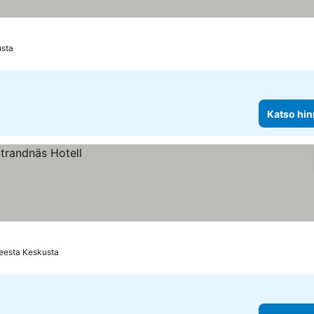
usta
Katso hin
eesta Keskusta