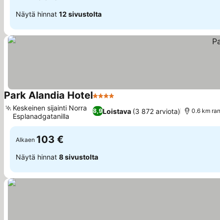
Näytä hinnat
12 sivustolta
Park Alandia Hotel
4 Tähtiluokitus
Katso hinnat
Keskeinen sijainti Norra
Loistava
(3 872 arviota)
8,9
0.6 km ran
Esplanadgatanilla
Katso hinnat
103 €
Alkaen
Näytä hinnat
8 sivustolta