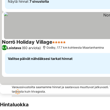
Näytä hinnat
7 sivustolta
Norrö Holiday Village
5 Tähtiluokitus
Katso hinnat
Loistava
(60 arviota)
9,6
Godby, 17.7 km kohteesta Maarianhamina
Valitse päivät nähdäksesi tarkat hinnat
Varaussivustoilta saamamme hinnat ja saatavuus muuttuvat jatkuvasti. T
tarjousta kuin trivagosta.
Hintaluokka