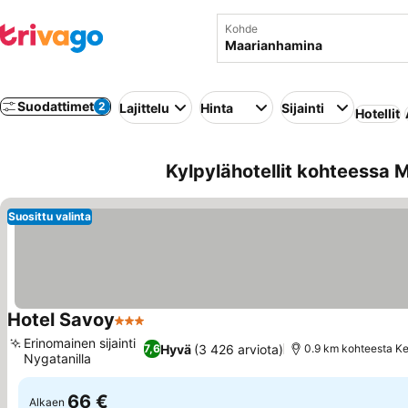
Kohde
Suodattimet
2
Lajittelu
Hinta
Sijainti
Hotellit
Kylpylähotellit kohteessa
Suosittu valinta
Hotel Savoy
3 Tähtiluokitus
Katso hinnat
Erinomainen sijainti
Hyvä
(3 426 arviota)
7,6
0.9 km kohteesta K
Nygatanilla
Katso hinnat
66 €
Alkaen