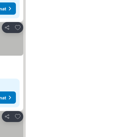
nat
Lisää suosikkeihin
Jaa
nat
Lisää suosikkeihin
Jaa