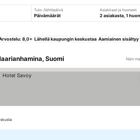
Tulo-/lähtöpäivä
Asiakkaat ja huoneet
Päivämäärät
2 asiakasta, 1 huo
Arvostelu: 8,0+
Lähellä kaupungin keskustaa
Aamiainen sisältyy
 Maarianhamina, Suomi
Näin ma
eskusta