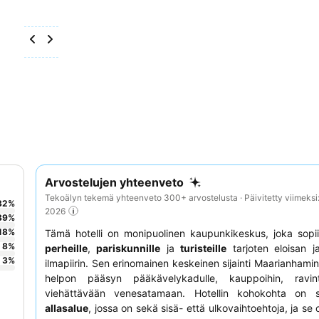
Arvostelujen yhteenveto
Tekoälyn tekemä yhteenveto 300+ arvostelusta · Päivitetty viimeksi
32
%
2026
39
%
18
%
Tämä hotelli on monipuolinen kaupunkikeskus, joka sopii 
8
%
perheille
,
pariskunnille
ja
turisteille
tarjoten eloisan ja
3
%
ilmapiirin. Sen erinomainen keskeinen sijainti Maarianhami
helpon pääsyn pääkävelykadulle, kauppoihin, ravint
viehättävään venesatamaan. Hotellin kohokohta on
allasalue
, jossa on sekä sisä- että ulkovaihtoehtoja, ja se 