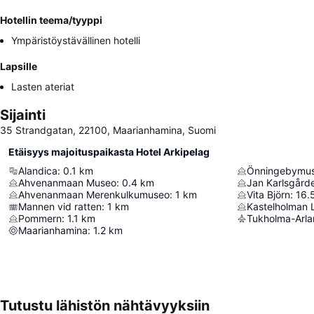
Hotellin teema/tyyppi
Ympäristöystävällinen hotelli
Lapsille
Lasten ateriat
Sijainti
35 Strandgatan, 22100, Maarianhamina, Suomi
Etäisyys majoituspaikasta Hotel Arkipelag
Alandica
:
0.1
km
Önningebymus
Ahvenanmaan Museo
:
0.4
km
Jan Karlsgård
Ahvenanmaan Merenkulkumuseo
:
1
km
Vita Björn
:
16.
Mannen vid ratten
:
1
km
Kastelholman 
Pommern
:
1.1
km
Tukholma-Arl
Maarianhamina
:
1.2
km
Tutustu lähistön nähtävyyksiin