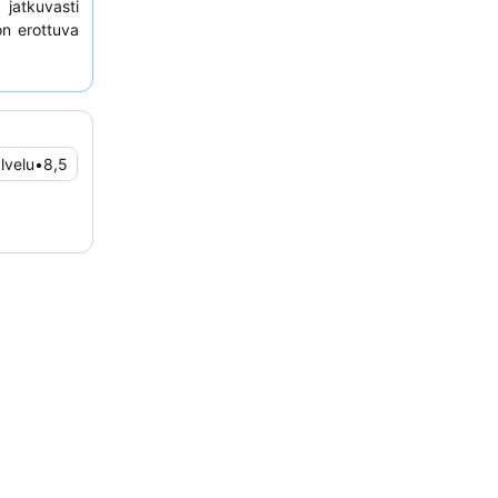
jatkuvasti
n erottuva
 herkkuja.
emontoitua
lvelu
•
8,5