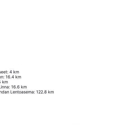
eet
:
4
km
en
:
16.4
km
5
km
Linna
:
16.6
km
andan Lentoasema
:
122.8
km