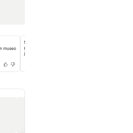
Sisä- ja ulkouima-altaat
aan museo
Rentoudu ja virkisty sisä- ja kausiluonteisen ulkouima-alt
jota täydentää sauna täydelliseen rentoutumiseen.