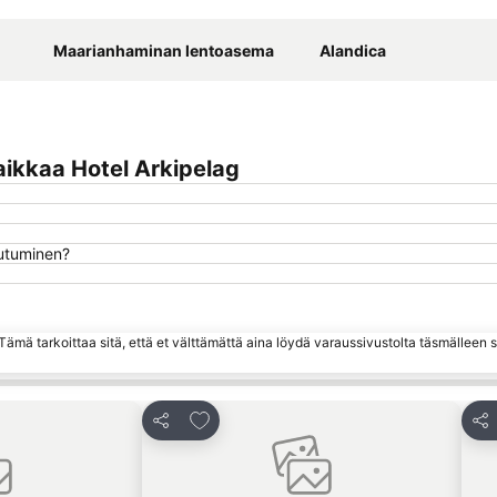
Laajenna kartta
Maarianhaminan lentoasema
Alandica
ikkaa Hotel Arkipelag
autuminen?
ämä tarkoittaa sitä, että et välttämättä aina löydä varaussivustolta täsmälleen
hin
Lisää suosikkeihin
Jaa
Jaa