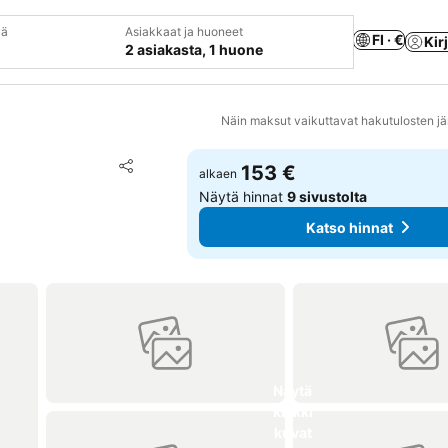
vä
Asiakkaat ja huoneet
FI · €
Kir
2 asiakasta, 1 huone
Näin maksut vaikuttavat hakutulosten jä
Lisää suosikkeihin
153 €
alkaen
Jaa
Näytä hinnat
9 sivustolta
Katso hinnat