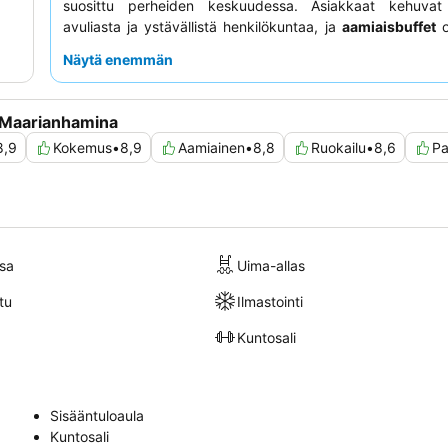
suosittu perheiden keskuudessa. Asiakkaat kehuvat 
avuliasta ja ystävällistä henkilökuntaa, ja
aamiaisbuffet
o
ominaisuus, joka tarjoaa laajan valikoiman paikallisia
Näytä enemmän
Rauhallisempaa kokemusta varten kannattaa pyytää r
huonetta, jossa on
parveke ja merinäköala
.
 Maarianhamina
8,9
Kokemus
•
8,9
Aamiainen
•
8,8
Ruokailu
•
8,6
Pa
sa
Uima-allas
tu
Ilmastointi
Kuntosali
Sisääntuloaula
Kuntosali