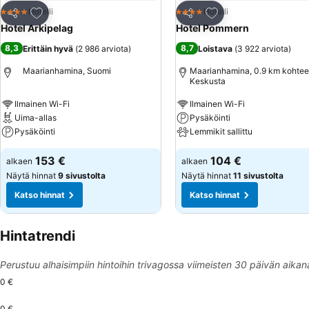
Lisää suosikkeihin
Lisää suosikkeihin
Hotelli
Hotelli
4 Tähtiluokitus
4 Tähtiluokitus
Jaa
Jaa
Hotel Arkipelag
Hotel Pommern
8,3
8,7
Erittäin hyvä
(
2 986 arviota
)
Loistava
(
3 922 arviota
)
Maarianhamina, Suomi
Maarianhamina, 0.9 km kohtee
Keskusta
Ilmainen Wi-Fi
Ilmainen Wi-Fi
Uima-allas
Pysäköinti
Pysäköinti
Lemmikit sallittu
153 €
104 €
alkaen
alkaen
Näytä hinnat
9 sivustolta
Näytä hinnat
11 sivustolta
Katso hinnat
Katso hinnat
Hintatrendi
Perustuu alhaisimpiin hintoihin trivagossa viimeisten 30 päivän aikan
0 €
0 €