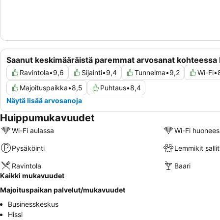
Saanut keskimääräistä paremmat arvosanat kohteessa
Ravintola
•
9,6
Sijainti
•
9,4
Tunnelma
•
9,2
Wi-Fi
•
Majoituspaikka
•
8,5
Puhtaus
•
8,4
Näytä lisää arvosanoja
Huippumukavuudet
Wi-Fi aulassa
Wi-Fi huonees
Pysäköinti
Lemmikit sallit
Ravintola
Baari
Kaikki mukavuudet
Majoituspaikan palvelut/mukavuudet
Businesskeskus
Hissi