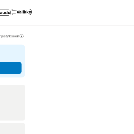
Valikko
jaudu
rjestykseen