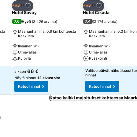
Lisää suosikkeihin
Lisää suosikkeihin
Hotelli
Hotelli
3 Tähtiluokitus
3 Tähtiluokitus
Jaa
Jaa
Hotel Savoy
Hotel Cikada
7,6
7,4
Hyvä
(
3 426 arviota
)
(
3 174 arviota
)
sta
Maarianhamina, 0.9 km kohteesta
Maarianhamina, 0.3 km koh
Keskusta
Keskusta
Ilmainen Wi-Fi
Ilmainen Wi-Fi
Uima-allas
Uima-allas
Kylpylä
Pysäköinti
66 €
Valitse päivät nähdäksesi ta
alkaen
hinnat
Näytä hinnat
12 sivustolta
Katso hinnat
Katso hinnat
Katso kaikki majoitukset kohteessa Maar
a