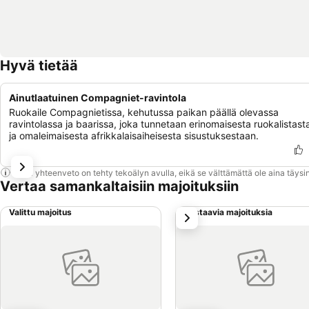
Hyvä tietää
Ainutlaatuinen Compagniet-ravintola
Ruokaile Compagnietissa, kehutussa paikan päällä olevassa
ravintolassa ja baarissa, joka tunnetaan erinomaisesta ruokalistast
ja omaleimaisesta afrikkalaisaiheisesta sisustuksestaan.
Tämä yhteenveto on tehty tekoälyn avulla, eikä se välttämättä ole aina täysin
Vertaa samankaltaisiin majoituksiin
Valittu majoitus
Vastaavia majoituksia
seuraava