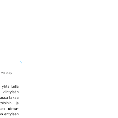
: 29 May
yhtä lailla
 viihtyisän
nassa takaa
oloihin ja
 sen
uima-
on erityisen