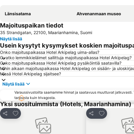
Länsisatama
Ahvenanmaan museo
Majoituspaikan tiedot
35 Strandgatan, 22100, Maarianhamina, Suomi
Näytä lisää
Usein kysytyt kysymykset koskien majoituspa
Onko majoituspaikassa Hotel Arkipelag uima-allas?
Ovatko lemmikkieläimet sallittuja majoituspaikassa Hotel Arkipelag?
Onko majoituspaikassa Hotel Arkipelag pysäköintiä saatavilla?
Mihin aikaan majoituspaikassa Hotel Arkipelag on sisään- ja uloskirj
Missä Hotel Arkipelag sijaitsee?
Näytä lisää
Varaussivustoilta saamamme hinnat ja saatavuus muuttuvat jatkuvasti. T
tarjousta kuin trivagosta.
Yksi suosituimmista (Hotels, Maarianhamina)
Lisää suosikkeihin
Lisää suosikkei
Jaa
Jaa