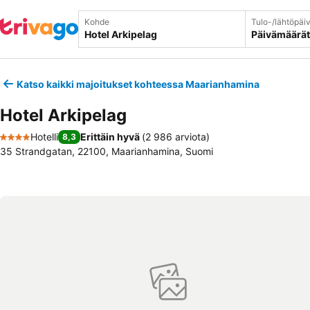
Kohde
Tulo-/lähtöpäi
Päivämäärät
Katso kaikki majoitukset kohteessa Maarianhamina
Hotel Arkipelag
Hotelli
Erittäin hyvä
(
2 986 arviota
)
8,3
4 Tähtiluokitus
35 Strandgatan, 22100, Maarianhamina, Suomi