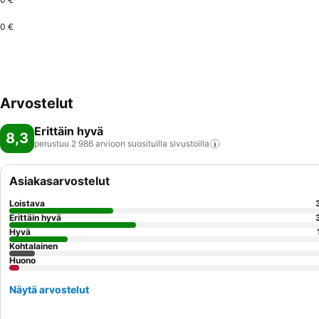
0 €
Arvostelut
Erittäin hyvä
8,3
perustuu 2 986 arvioon suosituilla
sivustoilla
Asiakasarvostelut
Loistava
Erittäin hyvä
Hyvä
Kohtalainen
Huono
Näytä arvostelut