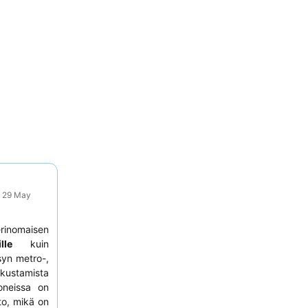
: 29 May
erinomaisen
ille
kuin
syn metro-,
tkustamista
oneissa on
to, mikä on