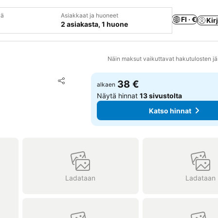
vä
Asiakkaat ja huoneet
FI · €
Kir
2 asiakasta, 1 huone
Näin maksut vaikuttavat hakutulosten jä
Lisää suosikkeihin
38 €
alkaen
Jaa
Näytä hinnat
13 sivustolta
Katso hinnat
Ladataan
Ladataan