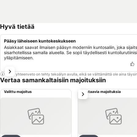
Hyvä tietää
Pääsy läheiseen kuntokeskukseen
Asiakkaat saavat ilmaisen pääsyn moderniin kuntosaliin, joka sijait
sisarhotellissa samalla alueella. Se sopii täydellisesti kuntoilurutiinis
ylläpitämiseen.
Tämä yhteenveto on tehty tekoälyn avulla, eikä se välttämättä ole aina täysin
Vertaa samankaltaisiin majoituksiin
Valittu majoitus
Vastaavia majoituksia
seuraava