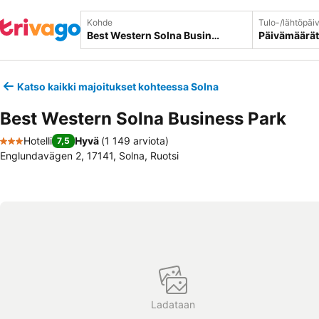
Kohde
Tulo-/lähtöpäi
Päivämäärät
Katso kaikki majoitukset kohteessa Solna
Best Western Solna Business Park
Hotelli
Hyvä
(
1 149 arviota
)
7,5
3 Tähtiluokitus
Englundavägen 2, 17141, Solna, Ruotsi
Ladataan