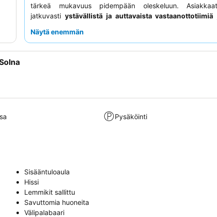
tärkeä mukavuus pidempään oleskeluun. Asiakkaa
jatkuvasti
ystävällistä ja auttavaista vastaanottotiimiä
j
ottaen tyydyttävää aamiaista, joka sisältää maukkaita va
Näytä enemmän
kuten rapeaa pekonia ja ruotsalaisia lihapullia. Rauh
oleskelua varten asiakkaiden kannattaa pyytää huonetta, 
junaradan puolella.
Solna
sa
Pysäköinti
Sisääntuloaula
Hissi
Lemmikit sallittu
Savuttomia huoneita
Välipalabaari