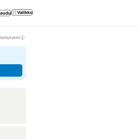
Valikko
jaudu
rjestykseen