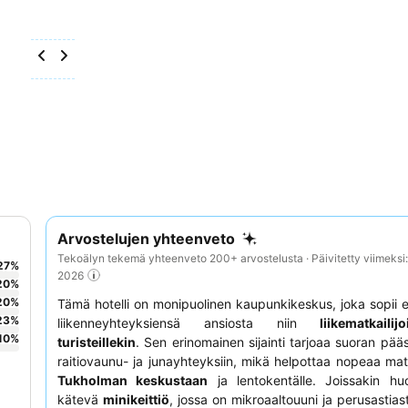
Arvostelujen yhteenveto
Tekoälyn tekemä yhteenveto 200+ arvostelusta · Päivitetty viimeksi
27
%
2026
20
%
20
%
Tämä hotelli on monipuolinen kaupunkikeskus, joka sopii 
23
%
liikenneyhteyksiensä ansiosta niin
liikematkailijo
10
%
turisteillekin
. Sen erinomainen sijainti tarjoaa suoran pää
raitiovaunu- ja junayhteyksiin, mikä helpottaa nopeaa ma
Tukholman keskustaan
ja lentokentälle. Joissakin hu
kätevä
minikeittiö
, jossa on mikroaaltouuni ja perusastias