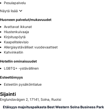
Pesulapalvelu
Näytä lisää
Huoneen palvelut/mukavuudet
Avattavat ikkunat
Hiustenkuivaaja
Kirjoituspöytä
Kaapelitelevisio
Allergiaystävälliset vuodevaatteet
Kahvinkeitin
Hotellin ominaisuudet
LGBTQ+ -ystävällinen
Esteettömyys
Esteetön pysäköintialue
Sijainti
Englundavägen 2, 17141, Solna, Ruotsi
Etäisyys majoituspaikasta Best Western Solna Business Park