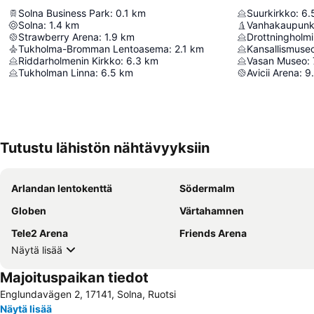
Solna Business Park
:
0.1
km
Suurkirkko
:
6.
Solna
:
1.4
km
Vanhakaupunk
Strawberry Arena
:
1.9
km
Drottningholmi
Tukholma-Bromman Lentoasema
:
2.1
km
Kansallismuse
Riddarholmenin Kirkko
:
6.3
km
Vasan Museo
:
Tukholman Linna
:
6.5
km
Avicii Arena
:
9
Tutustu lähistön nähtävyyksiin
Arlandan lentokenttä
Södermalm
Globen
Värtahamnen
Tele2 Arena
Friends Arena
Näytä lisää
Majoituspaikan tiedot
Englundavägen 2, 17141, Solna, Ruotsi
Näytä lisää