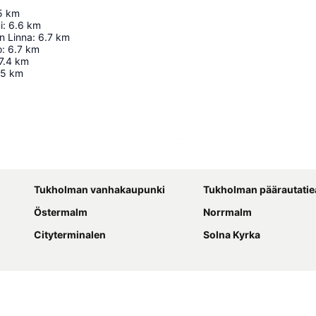
5
km
i
:
6.6
km
n Linna
:
6.7
km
o
:
6.7
km
7.4
km
.5
km
Laajenna kartta
Tukholman vanhakaupunki
Tukholman päärautati
Östermalm
Norrmalm
Cityterminalen
Solna Kyrka