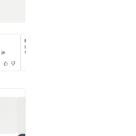
Lasitettu aamiaisterassi
Nauti ilmaisesta buffetaamiaisesta rennolla, valoisalla las
 ja
terassilla, joka tarjoaa miellyttävän alun päivällesi.