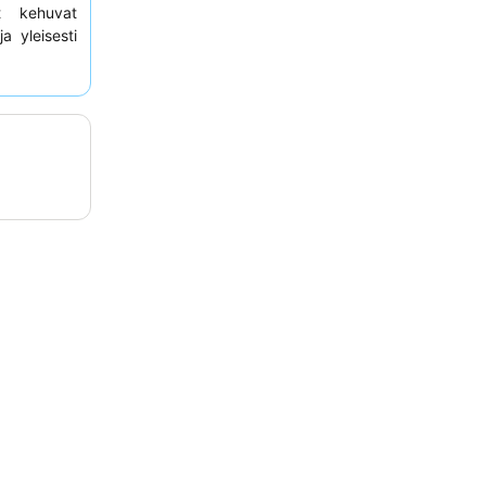
t kehuvat
a yleisesti
ihtoehtoja,
allisempaa
joka ei ole