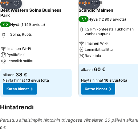
Lisää suosikkeihin
Lisää suosikkeihin
Hotelli
Hotelli
3 Tähtiluokitus
4 Tähtiluokitus
Jaa
Jaa
Best Western Solna Business
Scandic Malmen
Park
7,7
Hyvä
(
12 903 arviota
)
7,5
Hyvä
(
1 149 arviota
)
1.2 km kohteesta Tukholman
vanhakaupunki
Solna, Ruotsi
Ilmainen Wi-Fi
Ilmainen Wi-Fi
Lemmikit sallittu
Pysäköinti
Ravintola
Lemmikit sallittu
Katso hinnat
60 €
alkaen
Katso hinnat
38 €
alkaen
Näytä hinnat
13 sivustolta
Näytä hinnat
16 sivustolta
Katso hinnat
Katso hinnat
Hintatrendi
Perustuu alhaisimpiin hintoihin trivagossa viimeisten 30 päivän aikan
0 €