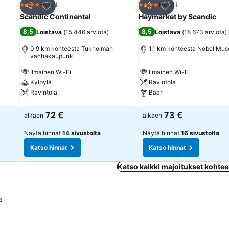
Lisää suosikkeihin
Lisää suosikkeihin
Hotelli
Hotelli
4 Tähtiluokitus
4 Tähtiluokitus
Jaa
Jaa
Scandic Continental
Haymarket by Scandic
8,5
8,5
Loistava
(
15 446 arviota
)
Loistava
(
18 673 arviota
)
0.9 km kohteesta Tukholman
1.1 km kohteesta Nobel Mu
vanhakaupunki
Ilmainen Wi-Fi
Ilmainen Wi-Fi
Kylpylä
Ravintola
Ravintola
Baari
Katso hinnat
Katso hinnat
72 €
73 €
alkaen
alkaen
Näytä hinnat
14 sivustolta
Näytä hinnat
16 sivustolta
Katso hinnat
Katso hinnat
Katso kaikki majoitukset kohte
a