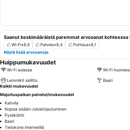
Saanut keskimääräistä paremmat arvosanat kohteessa 
Wi-Fi
•
8,6
Palvelu
•
8,4
Puhtaus
•
8,1
Näytä lisää arvosanoja
Huippumukavuudet
Wi-Fi aulassa
Wi-Fi huonees
Lemmikit sallittu
Baari
Kaikki mukavuudet
Majoituspaikan palvelut/mukavuudet
Kahvila
Nopea sisään-/uloskirjautuminen
Pysäköinti
Baari
Tietokone internetillä