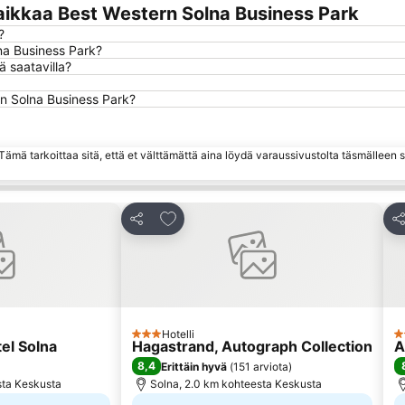
aikkaa Best Western Solna Business Park
?
na Business Park?
 saatavilla?
rn Solna Business Park?
ämä tarkoittaa sitä, että et välttämättä aina löydä varaussivustolta täsmälleen
ihin
Lisää suosikkeihin
Jaa
Ja
Hotelli
3 Tähtiluokitus
3 
el Solna
Hagastrand, Autograph Collection
A
8,4
Erittäin hyvä
(
151 arviota
)
sta Keskusta
Solna, 2.0 km kohteesta Keskusta