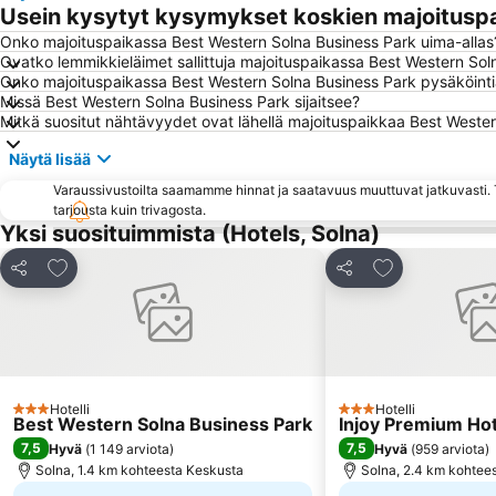
Usein kysytyt kysymykset koskien majoitusp
Onko majoituspaikassa Best Western Solna Business Park uima-allas
Ovatko lemmikkieläimet sallittuja majoituspaikassa Best Western Sol
Onko majoituspaikassa Best Western Solna Business Park pysäköintiä
Missä Best Western Solna Business Park sijaitsee?
Mitkä suositut nähtävyydet ovat lähellä majoituspaikkaa Best Weste
Näytä lisää
Varaussivustoilta saamamme hinnat ja saatavuus muuttuvat jatkuvasti. T
tarjousta kuin trivagosta.
Yksi suosituimmista (Hotels, Solna)
Lisää suosikkeihin
Lisää suosikke
Jaa
Jaa
Hotelli
Hotelli
3 Tähtiluokitus
3 Tähtiluokitus
Best Western Solna Business Park
Injoy Premium Hot
7,5
7,5
Hyvä
(
1 149 arviota
)
Hyvä
(
959 arviota
)
Solna, 1.4 km kohteesta Keskusta
Solna, 2.4 km kohtee