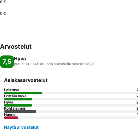
0 €
0 €
Arvostelut
Hyvä
7,5
perustuu 1 149 arvioon suosituilla
sivustoilla
Asiakasarvostelut
Loistava
Erittäin hyvä
Hyvä
Kohtalainen
Huono
Näytä arvostelut