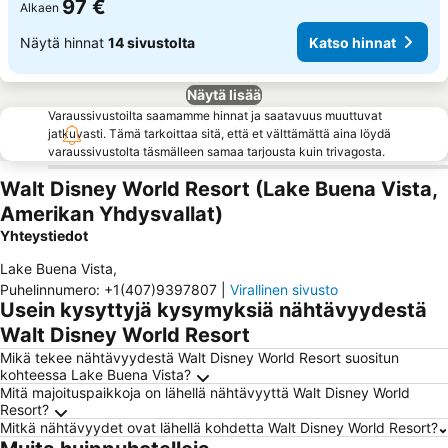
97 €
Alkaen
Näytä hinnat
14 sivustolta
Katso hinnat
Näytä lisää
Varaussivustoilta saamamme hinnat ja saatavuus muuttuvat
jatkuvasti. Tämä tarkoittaa sitä, että et välttämättä aina löydä
varaussivustolta täsmälleen samaa tarjousta kuin trivagosta.
Walt Disney World Resort (Lake Buena Vista,
Amerikan Yhdysvallat)
Yhteystiedot
Lake Buena Vista
,
Puhelinnumero
:
+1(407)9397807
|
Virallinen sivusto
Usein kysyttyjä kysymyksiä nähtävyydestä
Walt Disney World Resort
Mikä tekee nähtävyydestä Walt Disney World Resort suositun
kohteessa Lake Buena Vista?
Mitä majoituspaikkoja on lähellä nähtävyyttä Walt Disney World
Resort?
Mitkä nähtävyydet ovat lähellä kohdetta Walt Disney World Resort?