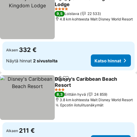
Jaa
Lisää suosikkeihin
Lodge
Katso hinnat
4 Tähtiluokitus
9,5
Loistava
22 533
4.8 km kohteesta Walt Disney World Resort
332 €
Alkaen
Näytä hinnat
2 sivustolta
Katso hinnat
Disney's Caribbean Beach
Jaa
Lisää suosikkeihin
Resort
Katso hinnat
3 Tähtiluokitus
8,3
Erittäin hyvä
24 859
3.8 km kohteesta Walt Disney World Resort
Epcotin ilotulitusnäkymät
Katso hinnat
211 €
Alkaen