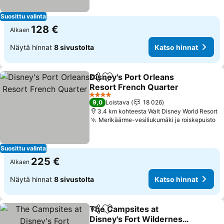
Suosittu valinta
128 €
Alkaen
Näytä hinnat
8 sivustolta
Katso hinnat
Disney's Port Orleans
Jaa
Lisää suosikkeihin
Resort French Quarter
Katso hinnat
4 Tähtiluokitus
9,0
Loistava
18 026
3.4 km kohteesta Walt Disney World Resort
Merikäärme-vesiliukumäki ja roiskepuisto
Ka
Suosittu valinta
225 €
Alkaen
Näytä hinnat
8 sivustolta
Katso hinnat
The Campsites at
Jaa
Lisää suosikkeihin
Disney's Fort Wilderness