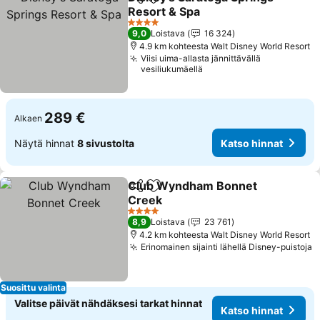
Jaa
Lisää suosikkeihin
Resort & Spa
Katso hinnat
4 Tähtiluokitus
9,0
Loistava
16 324
4.9 km kohteesta Walt Disney World Resort
Viisi uima-allasta jännittävällä
vesiliukumäellä
289 €
Alkaen
Näytä hinnat
8 sivustolta
Katso hinnat
Club Wyndham Bonnet
Jaa
Lisää suosikkeihin
Creek
Katso hinnat
4 Tähtiluokitus
8,9
Loistava
23 761
4.2 km kohteesta Walt Disney World Resort
Erinomainen sijainti lähellä Disney-puistoja
K
Suosittu valinta
Valitse päivät nähdäksesi tarkat hinnat
Katso hinnat