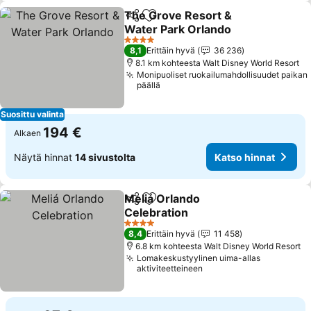
The Grove Resort &
Jaa
Lisää suosikkeihin
Water Park Orlando
Katso hinnat
4 Tähtiluokitus
8,1
Erittäin hyvä
36 236
8.1 km kohteesta Walt Disney World Resort
Monipuoliset ruokailumahdollisuudet paikan
päällä
Suosittu valinta
194 €
Alkaen
Näytä hinnat
14 sivustolta
Katso hinnat
Meliá Orlando
Jaa
Lisää suosikkeihin
Celebration
Katso hinnat
4 Tähtiluokitus
8,4
Erittäin hyvä
11 458
6.8 km kohteesta Walt Disney World Resort
Lomakeskustyylinen uima-allas
aktiviteetteineen