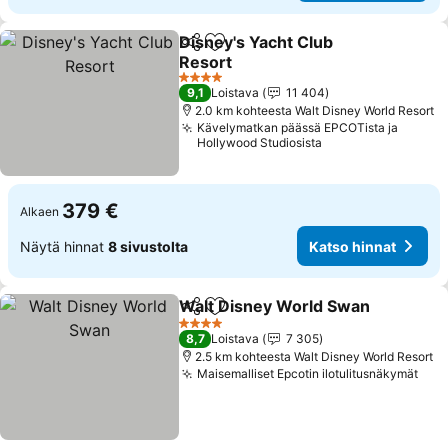
Disney's Yacht Club
Jaa
Lisää suosikkeihin
Resort
Katso hinnat
4 Tähtiluokitus
9,1
Loistava
11 404
2.0 km kohteesta Walt Disney World Resort
Kävelymatkan päässä EPCOTista ja
Hollywood Studiosista
379 €
Alkaen
Näytä hinnat
8 sivustolta
Katso hinnat
Walt Disney World Swan
Jaa
Lisää suosikkeihin
K
4 Tähtiluokitus
8,7
Loistava
7 305
2.5 km kohteesta Walt Disney World Resort
Maisemalliset Epcotin ilotulitusnäkymät
Kat