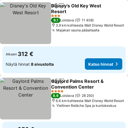
Disney's Old Key West
Jaa
Lisää suosikkeihin
Resort
Katso hinnat
3 Tähtiluokitus
9,1
Loistava
11 408
3.9 km kohteesta Walt Disney World Resort
Majakan sauna pääaltaalla
Katso hinnat
312 €
Alkaen
Näytä hinnat
8 sivustolta
Katso hinnat
Gaylord Palms Resort &
Jaa
Lisää suosikkeihin
Convention Center
Katso hinnat
4 Tähtiluokitus
8,6
Loistava
28 293
6.4 km kohteesta Walt Disney World Resort
Ylellinen Relâche Spa ja kuntokeskus
Katso