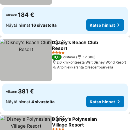
184 €
Alkaen
Näytä hinnat
16 sivustolta
Katso hinnat
Disney's Beach Club
Jaa
Lisää suosikkeihin
Resort
Katso hinnat
4 Tähtiluokitus
9,0
Loistava
12 308
2.0 km kohteesta Walt Disney World Resort
Aito hiekkaranta Crescent-järvellä
Katso h
381 €
Alkaen
Näytä hinnat
4 sivustolta
Katso hinnat
Disney's Polynesian
Jaa
Lisää suosikkeihin
Village Resort