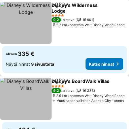
Disney's Wilderness
Jaa
Lisää suosikkeihin
Lodge
Katso hinnat
4 Tähtiluokitus
9,2
Loistava
15 901
2.7 km kohteesta Walt Disney World Resort
335 €
Alkaen
Näytä hinnat
9 sivustolta
Katso hinnat
Disney's BoardWalk Villas
Jaa
Lisää suosikkeihin
4 Tähtiluokitus
9,2
Loistava
16 333
2.5 km kohteesta Walt Disney World Resort
Vuosisadan vaihteen Atlantic City -teema
Ka