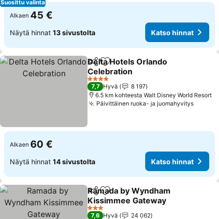
Suosittu valinta
45 €
Alkaen
Näytä hinnat
13 sivustolta
Katso hinnat
Delta Hotels Orlando
Jaa
Lisää suosikkeihin
Celebration
Katso hinnat
4 Tähtiluokitus
7,7
Hyvä
8 197
6.5 km kohteesta Walt Disney World Resort
Päivittäinen ruoka- ja juomahyvitys
Katso 
60 €
Alkaen
Näytä hinnat
14 sivustolta
Katso hinnat
Ramada by Wyndham
Jaa
Lisää suosikkeihin
Kissimmee Gateway
Katso hinnat
3 Tähtiluokitus
7,6
Hyvä
24 062