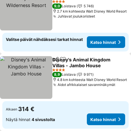
Resort
Katso hinnat
4 Tähtiluokitus
9,0
Loistava
5 746
2.7 km kohteesta Walt Disney World Resort
Juhlavat joulukoristeet
Katso hinnat
Valitse päivät nähdäksesi tarkat hinnat
Katso hinnat
Disney's Animal Kingdom
Jaa
Lisää suosikkeihin
Villas - Jambo House
Katso hinnat
4 Tähtiluokitus
8,9
Loistava
9 971
4.8 km kohteesta Walt Disney World Resort
Aidot afrikkalaiset savanninäkymät
Katso 
314 €
Alkaen
Näytä hinnat
4 sivustolta
Katso hinnat