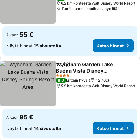
6.2 km kohteesta Walt Disney World Resort
Tornihuoneet ilotulitusnäkymillä
Katso hin
55 €
Alkaen
Näytä hinnat
15 sivustolta
Katso hinnat
Wyndham Garden Lake
Jaa
Lisää suosikkeihin
Buena Vista Disney
Springs Resort Area
Katso hinnat
4 Tähtiluokitus
8,0
Erittäin hyvä
12 762
5.9 km kohteesta Walt Disney World Resort
95 €
Alkaen
Näytä hinnat
14 sivustolta
Katso hinnat