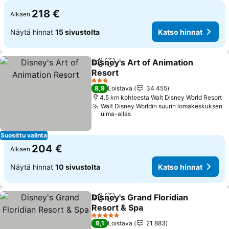
218 €
Alkaen
Näytä hinnat
15 sivustolta
Katso hinnat
Disney's Art of Animation
Jaa
Lisää suosikkeihin
Resort
Katso hinnat
3 Tähtiluokitus
8,9
Loistava
34 455
4.5 km kohteesta Walt Disney World Resort
Walt Disney Worldin suurin lomakeskuksen
uima-allas
Suosittu valinta
204 €
Alkaen
Näytä hinnat
10 sivustolta
Katso hinnat
Disney's Grand Floridian
Jaa
Lisää suosikkeihin
Resort & Spa
Katso hinnat
5 Tähtiluokitus
9,1
Loistava
21 883