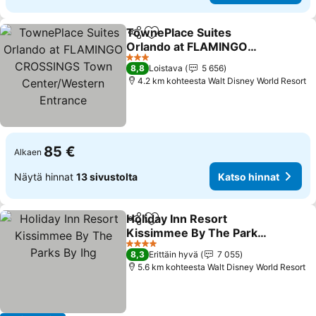
TownePlace Suites
Jaa
Lisää suosikkeihin
Orlando at FLAMINGO
CROSSINGS Town
Katso hinnat
3 Tähtiluokitus
8,8
Loistava
5 656
Center/Western Entrance
4.2 km kohteesta Walt Disney World Resort
85 €
Alkaen
Näytä hinnat
13 sivustolta
Katso hinnat
Holiday Inn Resort
Jaa
Lisää suosikkeihin
Kissimmee By The Parks
By Ihg
Katso hinnat
4 Tähtiluokitus
8,3
Erittäin hyvä
7 055
5.6 km kohteesta Walt Disney World Resort