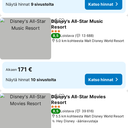
Näytä hinnat
9 sivustolta
Katso hinnat
Disney's All-Star Music
Jaa
Lisää suosikkeihin
Resort
Katso hinnat
3 Tähtiluokitus
8,5
Loistava
13 688
5.0 km kohteesta Walt Disney World Resort
171 €
Alkaen
Näytä hinnat
10 sivustolta
Katso hinnat
Disney's All-Star Movies
Jaa
Lisää suosikkeihin
Resort
Katso hinnat
3 Tähtiluokitus
8,5
Loistava
39 616
5.5 km kohteesta Walt Disney World Resort
Hey Disney -ääniavustaja
Katso hinnat