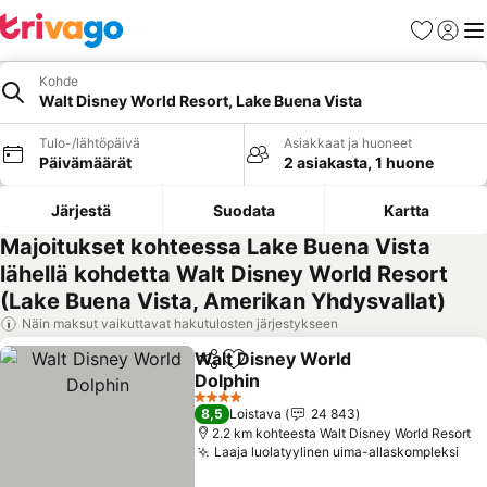
Suosikit
Kirjaud
Val
Kohde
Walt Disney World Resort, Lake Buena Vista
Tulo-/lähtöpäivä
Asiakkaat ja huoneet
Päivämäärät
2 asiakasta, 1 huone
Järjestä
Suodata
Kartta
Majoitukset kohteessa Lake Buena Vista
lähellä kohdetta Walt Disney World Resort
(Lake Buena Vista, Amerikan Yhdysvallat)
Näin maksut vaikuttavat hakutulosten järjestykseen
Walt Disney World
Jaa
Lisää suosikkeihin
Dolphin
Katso hinnat
4 Tähtiluokitus
8,5
Loistava
24 843
2.2 km kohteesta Walt Disney World Resort
Laaja luolatyylinen uima-allaskompleksi
Kat