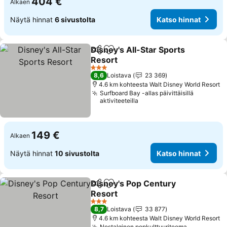
404 €
Alkaen
Näytä hinnat
6 sivustolta
Katso hinnat
Disney's All-Star Sports
Jaa
Lisää suosikkeihin
Resort
Katso hinnat
3 Tähtiluokitus
8,6
Loistava
23 369
4.6 km kohteesta Walt Disney World Resort
Surfboard Bay -allas päivittäisillä
aktiviteeteilla
149 €
Alkaen
Näytä hinnat
10 sivustolta
Katso hinnat
Disney's Pop Century
Jaa
Lisää suosikkeihin
Resort
Katso hinnat
3 Tähtiluokitus
8,7
Loistava
33 877
4.6 km kohteesta Walt Disney World Resort
Nostalginen popkulttuuriteema