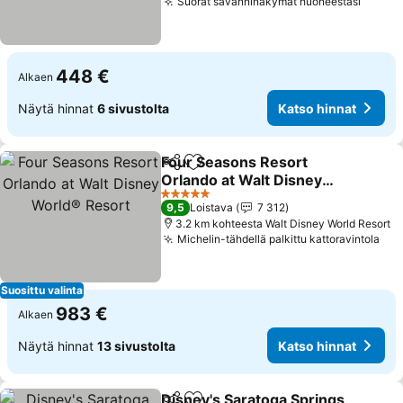
Suorat savanninäkymät huoneestasi
Katso 
448 €
Alkaen
Näytä hinnat
6 sivustolta
Katso hinnat
Four Seasons Resort
Jaa
Lisää suosikkeihin
Orlando at Walt Disney
World® Resort
Katso hinnat
5 Tähtiluokitus
9,5
Loistava
7 312
3.2 km kohteesta Walt Disney World Resort
Michelin-tähdellä palkittu kattoravintola
Kat
Suosittu valinta
983 €
Alkaen
Näytä hinnat
13 sivustolta
Katso hinnat
Disney's Saratoga Springs