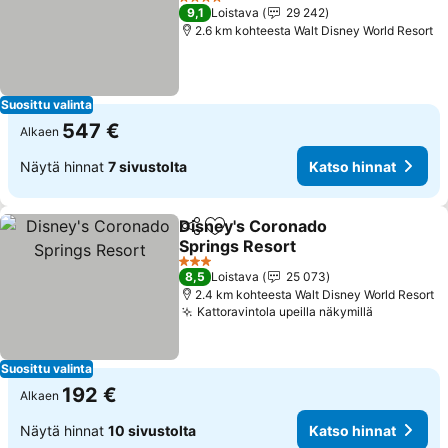
Katso hinnat
4 Tähtiluokitus
9,1
Loistava
29 242
2.6 km kohteesta Walt Disney World Resort
Suosittu valinta
547 €
Alkaen
Näytä hinnat
7 sivustolta
Katso hinnat
Disney's Coronado
Jaa
Lisää suosikkeihin
Springs Resort
Katso hinnat
3 Tähtiluokitus
8,5
Loistava
25 073
2.4 km kohteesta Walt Disney World Resort
Kattoravintola upeilla näkymillä
Katso hin
Suosittu valinta
192 €
Alkaen
Näytä hinnat
10 sivustolta
Katso hinnat