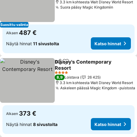
3.3 km kohteesta Walt Disney World Resort
Suora pääsy Magic Kingdomiin
Katso hinn
Suosittu valinta
487 €
Alkaen
Näytä hinnat
11 sivustolta
Katso hinnat
Disney's Contemporary
Jaa
Lisää suosikkeihin
Resort
Katso hinnat
4 Tähtiluokitus
8,9
Loistava
26 425
3.3 km kohteesta Walt Disney World Resort
Askeleen päässä Magic Kingdom -puistosta
373 €
Alkaen
Näytä hinnat
8 sivustolta
Katso hinnat