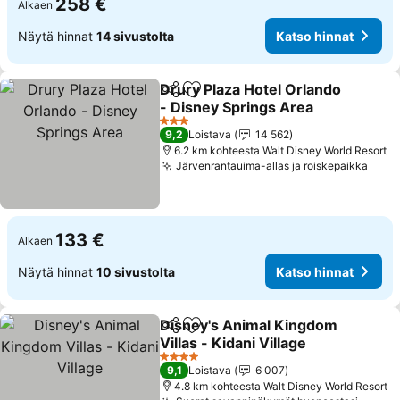
258 €
Alkaen
Näytä hinnat
14 sivustolta
Katso hinnat
Drury Plaza Hotel Orlando
Jaa
Lisää suosikkeihin
- Disney Springs Area
Katso hinnat
3 Tähtiluokitus
9,2
Loistava
14 562
6.2 km kohteesta Walt Disney World Resort
Järvenrantauima-allas ja roiskepaikka
Kats
133 €
Alkaen
Näytä hinnat
10 sivustolta
Katso hinnat
Disney's Animal Kingdom
Jaa
Lisää suosikkeihin
Villas - Kidani Village
Katso hinnat
4 Tähtiluokitus
9,1
Loistava
6 007
4.8 km kohteesta Walt Disney World Resort