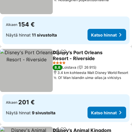
Katso hinn
154 €
Alkaen
Näytä hinnat
11 sivustolta
Katso hinnat
Disney's Port Orleans
Jaa
Lisää suosikkeihin
Resort - Riverside
Katso hinnat
4 Tähtiluokitus
8,8
Loistava
26 915
3.4 km kohteesta Walt Disney World Resort
Ol' Man Islandin uima-allas ja virkistys
Kats
201 €
Alkaen
Näytä hinnat
9 sivustolta
Katso hinnat
Disney's Animal Kingdom