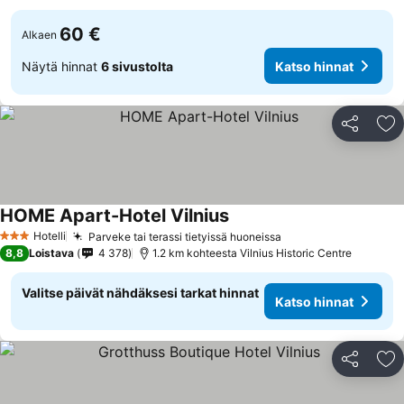
60 €
Alkaen
Näytä hinnat
6 sivustolta
Katso hinnat
Jaa
Li
HOME Apart-Hotel Vilnius
Hotelli
Parveke tai terassi tietyissä huoneissa
3 Tähtiluokitus
8,8
Loistava
4 378
1.2 km kohteesta Vilnius Historic Centre
Valitse päivät nähdäksesi tarkat hinnat
Katso hinnat
Jaa
Li