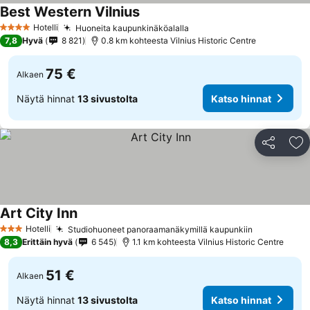
Best Western Vilnius
Hotelli
Huoneita kaupunkinäköalalla
4 Tähtiluokitus
7,8
Hyvä
8 821
0.8 km kohteesta Vilnius Historic Centre
75 €
Alkaen
Näytä hinnat
13 sivustolta
Katso hinnat
Jaa
Li
Art City Inn
Hotelli
Studiohuoneet panoraamanäkymillä kaupunkiin
3 Tähtiluokitus
8,3
Erittäin hyvä
6 545
1.1 km kohteesta Vilnius Historic Centre
51 €
Alkaen
Näytä hinnat
13 sivustolta
Katso hinnat