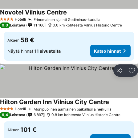
Novotel Vilnius Centre
Hotelli
Erinomainen sijainti Gediminas-kadulla
4 Tähtiluokitus
9,0
Loistava
11 166
0.0 km kohteesta Vilnius Historic Centre
58 €
Alkaen
Näytä hinnat
11 sivustolta
Katso hinnat
Jaa
Li
Hilton Garden Inn Vilnius City Centre
Hotelli
Monipuolinen aamiainen paikallisilla herkuilla
4 Tähtiluokitus
9,4
Loistava
6 897
0.8 km kohteesta Vilnius Historic Centre
101 €
Alkaen