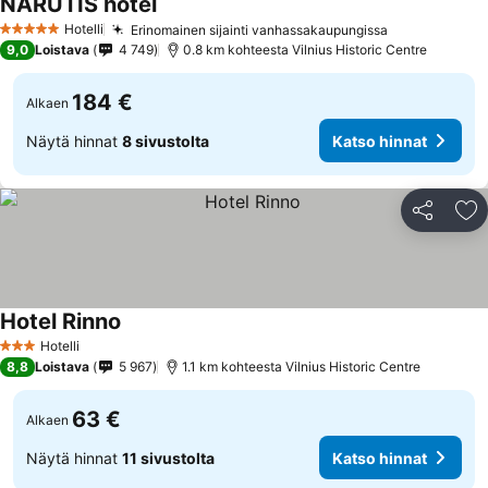
NARUTIS hotel
Hotelli
Erinomainen sijainti vanhassakaupungissa
5 Tähtiluokitus
9,0
Loistava
4 749
0.8 km kohteesta Vilnius Historic Centre
184 €
Alkaen
Näytä hinnat
8 sivustolta
Katso hinnat
Jaa
Li
Hotel Rinno
Hotelli
3 Tähtiluokitus
8,8
Loistava
5 967
1.1 km kohteesta Vilnius Historic Centre
63 €
Alkaen
Näytä hinnat
11 sivustolta
Katso hinnat