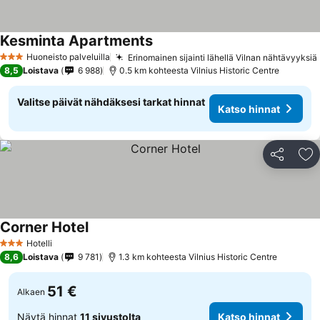
Kesminta Apartments
Huoneisto palveluilla
Erinomainen sijainti lähellä Vilnan nähtävyyksiä
3 Tähtiluokitus
8,5
Loistava
6 988
0.5 km kohteesta Vilnius Historic Centre
Valitse päivät nähdäksesi tarkat hinnat
Katso hinnat
Jaa
Li
Corner Hotel
Hotelli
3 Tähtiluokitus
8,6
Loistava
9 781
1.3 km kohteesta Vilnius Historic Centre
51 €
Alkaen
Näytä hinnat
11 sivustolta
Katso hinnat