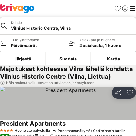
Suosikit
Kirjaud
Val
Kohde
Vilnius Historic Centre, Vilna
Tulo-/lähtöpäivä
Asiakkaat ja huoneet
Päivämäärät
2 asiakasta, 1 huone
Järjestä
Suodata
Kartta
Majoitukset kohteessa Vilna lähellä kohdetta
Vilnius Historic Centre (Vilna, Liettua)
Näin maksut vaikuttavat hakutulosten järjestykseen
Jaa
Li
President Apartments
Huoneisto palveluilla
Panoraamanäkymät Gediminasin torniin
4 Tähtiluokitus