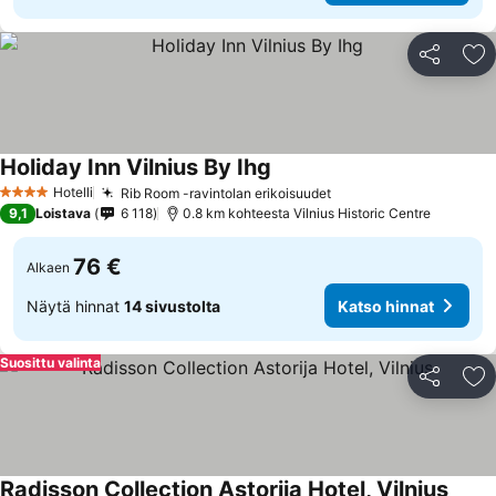
Jaa
Li
Holiday Inn Vilnius By Ihg
Hotelli
Rib Room -ravintolan erikoisuudet
4 Tähtiluokitus
9,1
Loistava
6 118
0.8 km kohteesta Vilnius Historic Centre
76 €
Alkaen
Näytä hinnat
14 sivustolta
Katso hinnat
Suosittu valinta
Jaa
Li
Radisson Collection Astorija Hotel, Vilnius