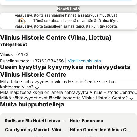
Näytä lisää
Varaussivustoilta saamamme hinnat ja saatavuus muuttuvat
jatkuvasti. Tämä tarkoittaa sitä, että et välttämättä aina löydä
varaussivustolta täsmälleen samaa tarjousta kuin trivagosta.
Vilnius Historic Centre (Vilna, Liettua)
Yhteystiedot
Vilnius
,
01123
,
Puhelinnumero
:
+37(52)734256
|
Virallinen sivusto
Usein kysyttyjä kysymyksiä nähtävyydestä
Vilnius Historic Centre
Mikä tekee nähtävyydestä Vilnius Historic Centre suositun
kohteessa Vilna?
Mitä majoituspaikkoja on lähellä nähtävyyttä Vilnius Historic Centre?
Mitkä nähtävyydet ovat lähellä kohdetta Vilnius Historic Centre?
Muita huippuhotelleja
Radisson Blu Hotel Lietuva, Vilnius
Hotel Panorama
Courtyard by Marriott Vilnius City Center
Hilton Garden Inn Vilnius City Centre