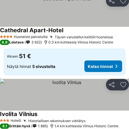
Jaa
Li
Cathedral Apart-Hotel
Huoneisto palveluilla
Täysin varustellut keittiöt huoneissa
4 Tähtiluokitus
8,9
Loistava
3 922
0.3 km kohteesta Vilnius Historic Centre
51 €
Alkaen
Näytä hinnat
5 sivustolta
Katso hinnat
Jaa
Li
Ivolita Vilnius
Hotelli
Historiallisen rakennuksen viehätys
3 Tähtiluokitus
8,1
Erittäin hyvä
1 885
1.4 km kohteesta Vilnius Historic Centre