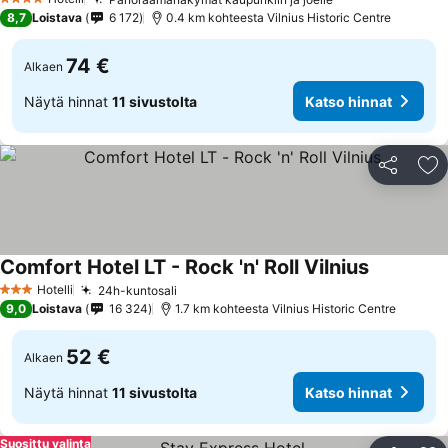
4 Tähtiluokitus
8,7
Loistava
6 172
0.4 km kohteesta Vilnius Historic Centre
74 €
Alkaen
Näytä hinnat
11 sivustolta
Katso hinnat
Jaa
Li
Comfort Hotel LT - Rock 'n' Roll Vilnius
Hotelli
24h-kuntosali
3 Tähtiluokitus
9,0
Loistava
16 324
1.7 km kohteesta Vilnius Historic Centre
52 €
Alkaen
Näytä hinnat
11 sivustolta
Katso hinnat
Suosittu valinta