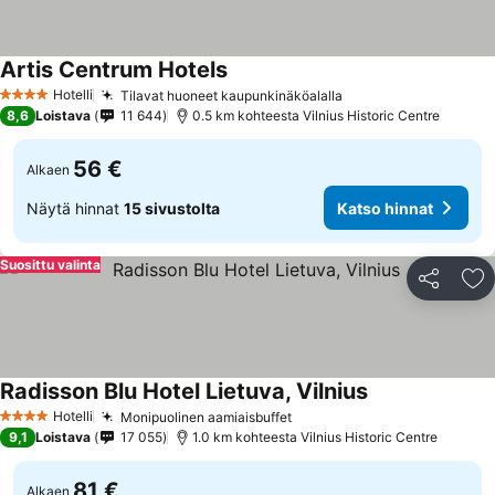
Artis Centrum Hotels
Hotelli
Tilavat huoneet kaupunkinäköalalla
4 Tähtiluokitus
8,6
Loistava
11 644
0.5 km kohteesta Vilnius Historic Centre
56 €
Alkaen
Näytä hinnat
15 sivustolta
Katso hinnat
Suosittu valinta
Jaa
Li
Radisson Blu Hotel Lietuva, Vilnius
Hotelli
Monipuolinen aamiaisbuffet
4 Tähtiluokitus
9,1
Loistava
17 055
1.0 km kohteesta Vilnius Historic Centre
81 €
Alkaen