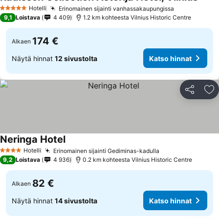
Hotelli
Erinomainen sijainti vanhassakaupungissa
5 Tähtiluokitus
9,1
Loistava
4 409
1.2 km kohteesta Vilnius Historic Centre
174 €
Alkaen
Näytä hinnat
12 sivustolta
Katso hinnat
Jaa
Li
Neringa Hotel
Hotelli
Erinomainen sijainti Gediminas-kadulla
4 Tähtiluokitus
9,2
Loistava
4 936
0.2 km kohteesta Vilnius Historic Centre
82 €
Alkaen
Näytä hinnat
14 sivustolta
Katso hinnat