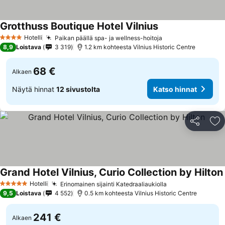
Grotthuss Boutique Hotel Vilnius
Hotelli
Paikan päällä spa- ja wellness-hoitoja
4 Tähtiluokitus
8,9
Loistava
3 319
1.2 km kohteesta Vilnius Historic Centre
68 €
Alkaen
Näytä hinnat
12 sivustolta
Katso hinnat
Jaa
Li
Grand Hotel Vilnius, Curio Collection by Hilton
Hotelli
Erinomainen sijainti Katedraaliaukiolla
5 Tähtiluokitus
9,5
Loistava
4 552
0.5 km kohteesta Vilnius Historic Centre
241 €
Alkaen