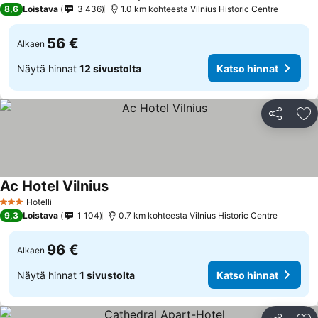
4 Tähtiluokitus
8,6
Loistava
3 436
1.0 km kohteesta Vilnius Historic Centre
56 €
Alkaen
Näytä hinnat
12 sivustolta
Katso hinnat
Jaa
Li
Ac Hotel Vilnius
Hotelli
3 Tähtiluokitus
9,3
Loistava
1 104
0.7 km kohteesta Vilnius Historic Centre
96 €
Alkaen
Näytä hinnat
1 sivustolta
Katso hinnat