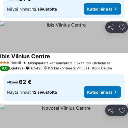
Näytä hinnat
12 sivustolta
Katso hinnat
Jaa
Li
ibis Vilnius Centre
Hotelli
Monipuolista kansainvälistä ruokaa Ibis Kitchenissä
3 Tähtiluokitus
9,0
Loistava
6 542
0.9 km kohteesta Vilnius Historic Centre
62 €
Alkaen
Näytä hinnat
12 sivustolta
Katso hinnat
Jaa
Li