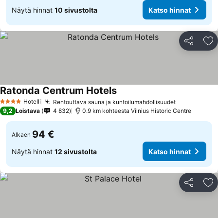
Näytä hinnat
10 sivustolta
Katso hinnat
Jaa
Li
Ratonda Centrum Hotels
Hotelli
Rentouttava sauna ja kuntoilumahdollisuudet
4 Tähtiluokitus
9,2
Loistava
4 832
0.9 km kohteesta Vilnius Historic Centre
94 €
Alkaen
Näytä hinnat
12 sivustolta
Katso hinnat
Jaa
Li