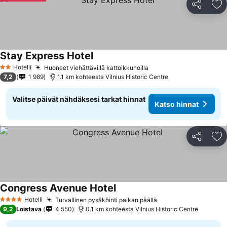
Jaa
Li
Stay Express Hotel
Hotelli
Huoneet viehättävillä kattoikkunoilla
2 Tähtiluokitus
7,2
1 989
1.1 km kohteesta Vilnius Historic Centre
Valitse päivät nähdäksesi tarkat hinnat
Katso hinnat
Jaa
Li
Congress Avenue Hotel
Hotelli
Turvallinen pysäköinti paikan päällä
4 Tähtiluokitus
9,2
Loistava
4 550
0.1 km kohteesta Vilnius Historic Centre