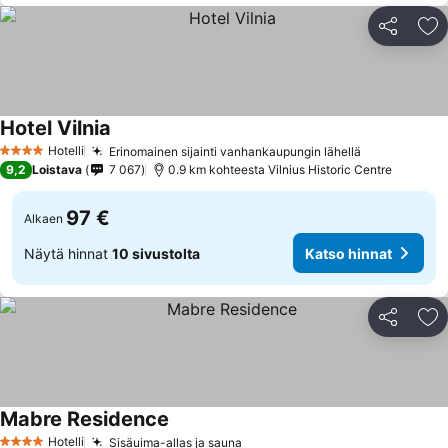
Jaa
Li
Hotel Vilnia
Hotelli
Erinomainen sijainti vanhankaupungin lähellä
4 Tähtiluokitus
9,2
Loistava
7 067
0.9 km kohteesta Vilnius Historic Centre
97 €
Alkaen
Näytä hinnat
10 sivustolta
Katso hinnat
Jaa
Li
Mabre Residence
Hotelli
Sisäuima-allas ja sauna