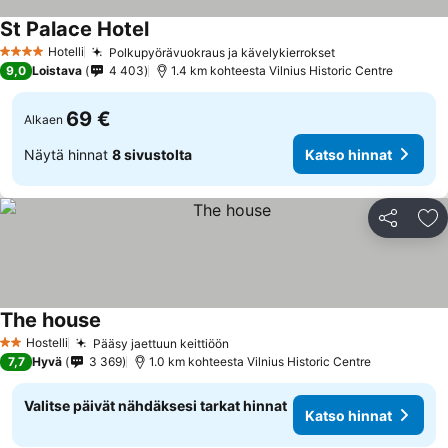
St Palace Hotel
Hotelli
Polkupyörävuokraus ja kävelykierrokset
4 Tähtiluokitus
9,0
Loistava
4 403
1.4 km kohteesta Vilnius Historic Centre
69 €
Alkaen
Näytä hinnat
8 sivustolta
Katso hinnat
Jaa
Li
The house
Hostelli
Pääsy jaettuun keittiöön
2 Tähtiluokitus
7,7
Hyvä
3 369
1.0 km kohteesta Vilnius Historic Centre
Valitse päivät nähdäksesi tarkat hinnat
Katso hinnat