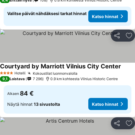
8,4
Erittäin hyvä
108
0.6 km kohteesta Vilnius Historic Centre
Valitse päivät nähdäksesi tarkat hinnat
Katso hinnat
Jaa
Li
Courtyard by Marriott Vilnius City Center
Hotelli
Kokoustilat luonnonvalolla
4 Tähtiluokitus
9,1
Loistava
7 296
0.9 km kohteesta Vilnius Historic Centre
84 €
Alkaen
Näytä hinnat
13 sivustolta
Katso hinnat
Jaa
Li