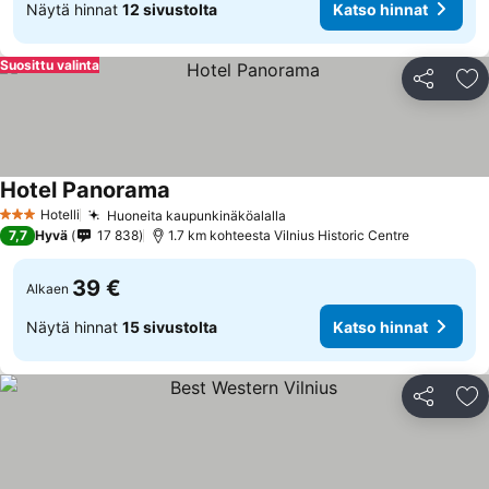
Näytä hinnat
12 sivustolta
Katso hinnat
Suosittu valinta
Jaa
Li
Hotel Panorama
Hotelli
Huoneita kaupunkinäköalalla
3 Tähtiluokitus
7,7
Hyvä
17 838
1.7 km kohteesta Vilnius Historic Centre
39 €
Alkaen
Näytä hinnat
15 sivustolta
Katso hinnat
Jaa
Li