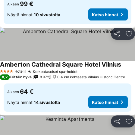
99 €
Alkaen
Näytä hinnat
10 sivustolta
Katso hinnat
Jaa
Li
Amberton Cathedral Square Hotel Vilnius
Hotelli
Korkeatasoiset spa-hoidot
4 Tähtiluokitus
8,2
Erittäin hyvä
8 972
0.4 km kohteesta Vilnius Historic Centre
64 €
Alkaen
Näytä hinnat
14 sivustolta
Katso hinnat
Jaa
Li