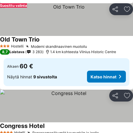
Suosittu valinta
Jaa
Li
Old Town Trio
Hostelli
Moderni skandinaavinen muotoilu
3 Tähtiluokitus
8,7
Loistava
3 283
1.4 km kohteesta Vilnius Historic Centre
60 €
Alkaen
Näytä hinnat
9 sivustolta
Katso hinnat
Jaa
Li
Congress Hotel
Hotelli
Panoraamanäkymät kaupunkiin ja joelle