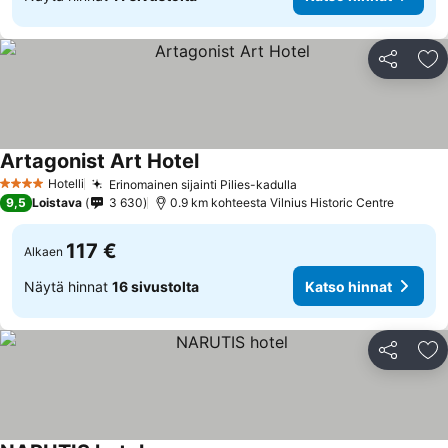
Jaa
Li
Artagonist Art Hotel
Hotelli
Erinomainen sijainti Pilies-kadulla
4 Tähtiluokitus
9,5
Loistava
3 630
0.9 km kohteesta Vilnius Historic Centre
117 €
Alkaen
Näytä hinnat
16 sivustolta
Katso hinnat
Jaa
Li