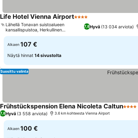
Life Hotel Vienna Airport
4 Tähtiluokitus
Lähellä Tonavan suistoalueen
Hyvä
(13 034 arviota)
7,8
kansallispuistoa, Herkullinen
aamiaisbuffet
107 €
Alkaen
Näytä hinnat
14 sivustolta
Suosittu valinta
Frühstückspension Elena Nicoleta Caltun
4 Täht
Hyvä
(3 558 arviota)
7,8
3.6 km kohteesta Vienna Airport
100 €
Alkaen