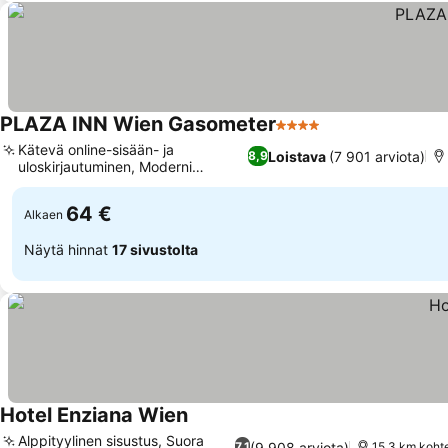
PLAZA INN Wien Gasometer
4 Tähtiluokitus
Kätevä online-sisään- ja
Loistava
(7 901 arviota)
8,9
uloskirjautuminen, Moderni
kuntokeskus
64 €
Alkaen
Näytä hinnat
17 sivustolta
Hotel Enziana Wien
Alppityylinen sisustus, Suora
(9 908 arviota)
7,1
15.3 km kohte