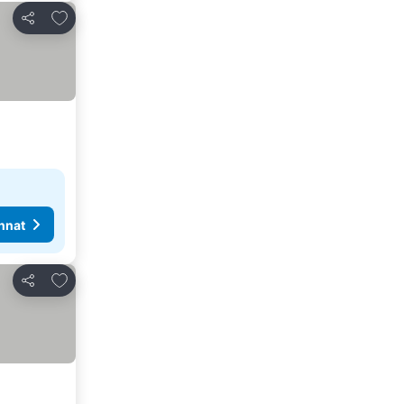
Lisää suosikkeihin
Jaa
nnat
Lisää suosikkeihin
Jaa