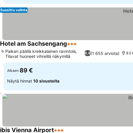
Suosittu valinta
Hotel am Sachsengang
3 Tähtiluokitus
Paikan päällä kreikkalainen ravintola,
(1 655 arviota)
6,8
8.5 
Tilavat huoneet vihreillä näkymillä
89 €
Alkaen
Näytä hinnat
10 sivustolta
ibis Vienna Airport