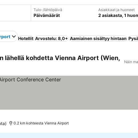
Tulo-/lähtöpäivä
Asiakkaat ja huoneet
Päivämäärät
2 asiakasta, 1 huo
rport
Hotellit
Arvostelu: 8,0+
Aamiainen sisältyy hintaan
Pysä
 lähellä kohdetta Vienna Airport (Wien,
Näin ma
kitus
ota)
0.2 km kohteesta Vienna Airport