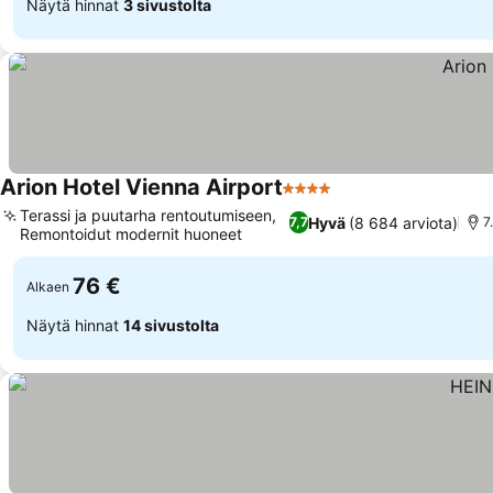
Näytä hinnat
3 sivustolta
Arion Hotel Vienna Airport
4 Tähtiluokitus
Terassi ja puutarha rentoutumiseen,
Hyvä
(8 684 arviota)
7,7
7
Remontoidut modernit huoneet
76 €
Alkaen
Näytä hinnat
14 sivustolta