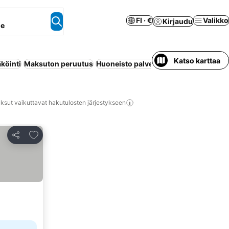
FI · €
Valikko
Kirjaudu
ne
Katso karttaa
köinti
Maksuton peruutus
Huoneisto palveluilla
Ilmastointi
Wi-F
ksut vaikuttavat hakutulosten järjestykseen
Lisää suosikkeihin
Jaa