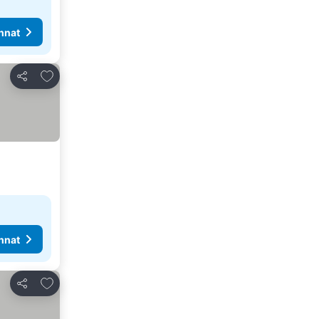
nnat
Lisää suosikkeihin
Jaa
nnat
Lisää suosikkeihin
Jaa