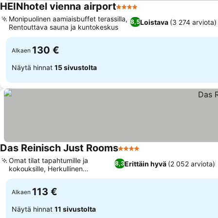
HEINhotel vienna airport
4 Tähtiluokitus
Monipuolinen aamiaisbuffet terassilla,
Loistava
(3 274 arviota)
8,5
Rentouttava sauna ja kuntokeskus
130 €
Alkaen
Näytä hinnat
15 sivustolta
Das Reinisch Just Rooms
4 Tähtiluokitus
Omat tilat tapahtumille ja
Erittäin hyvä
(2 052 arviota)
8,3
kokouksille, Herkullinen
aamiaisbuffet
113 €
Alkaen
Näytä hinnat
11 sivustolta