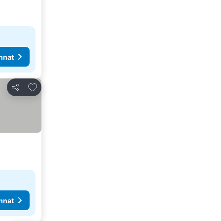
nnat
Lisää suosikkeihin
Jaa
nnat