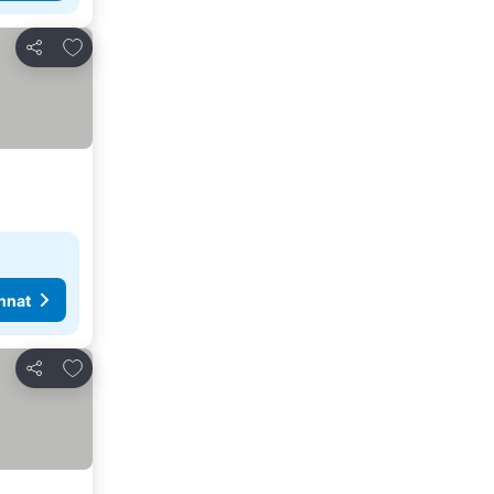
Lisää suosikkeihin
Jaa
nnat
Lisää suosikkeihin
Jaa