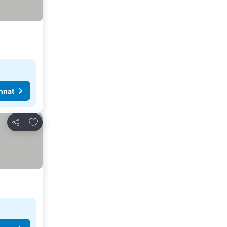
nnat
Lisää suosikkeihin
Jaa