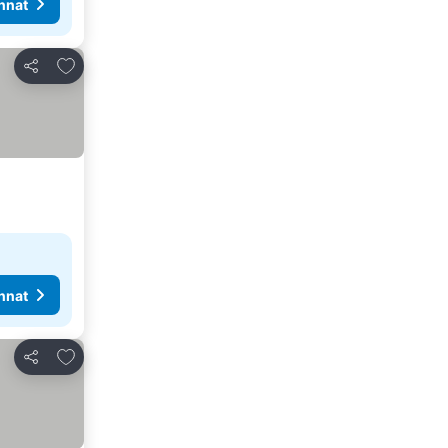
nnat
Lisää suosikkeihin
Jaa
nnat
Lisää suosikkeihin
Jaa