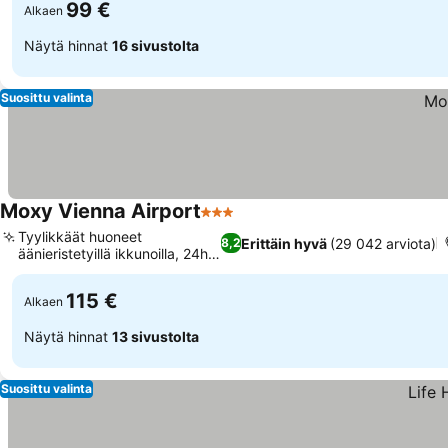
99 €
Alkaen
Näytä hinnat
16 sivustolta
Suosittu valinta
Moxy Vienna Airport
3 Tähtiluokitus
Tyylikkäät huoneet
Erittäin hyvä
(29 042 arviota)
8,2
äänieristetyillä ikkunoilla, 24h
kuntosali
115 €
Alkaen
Näytä hinnat
13 sivustolta
Suosittu valinta