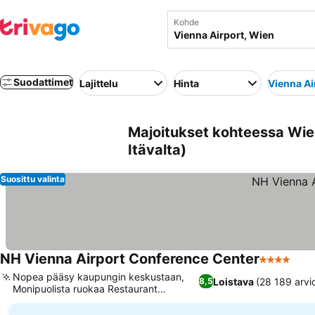
Kohde
Suodattimet
Lajittelu
Hinta
Vienna Ai
Majoitukset kohteessa Wien
Itävalta)
Suosittu valinta
NH Vienna Airport Conference Center
4 Tähtiluo
Nopea pääsy kaupungin keskustaan,
Loistava
(28 189 arvi
8,5
Monipuolista ruokaa Restaurant
Mundossa