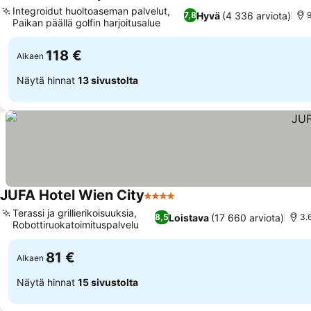
3 Tähtiluokitus
Integroidut huoltoaseman palvelut,
Hyvä
(4 336 arviota)
7,8
9
Paikan päällä golfin harjoitusalue
118 €
Alkaen
Näytä hinnat
13 sivustolta
JUFA Hotel Wien City
4 Tähtiluokitus
Terassi ja grillierikoisuuksia,
Loistava
(17 660 arviota)
8,5
3.
Robottiruokatoimituspalvelu
81 €
Alkaen
Näytä hinnat
15 sivustolta