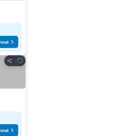
nnat
Lisää suosikkeihin
Jaa
nnat