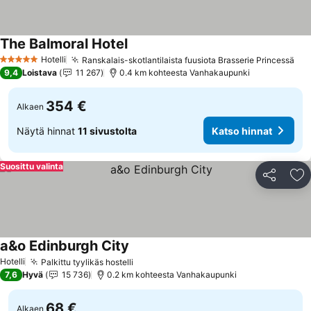
The Balmoral Hotel
Hotelli
Ranskalais-skotlantilaista fuusiota Brasserie Princessä
5 Tähtiluokitus
9,4
Loistava
11 267
0.4 km kohteesta Vanhakaupunki
354 €
Alkaen
Näytä hinnat
11 sivustolta
Katso hinnat
Suosittu valinta
Jaa
Li
a&o Edinburgh City
Hotelli
Palkittu tyylikäs hostelli
7,6
Hyvä
15 736
0.2 km kohteesta Vanhakaupunki
68 €
Alkaen