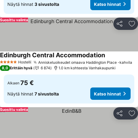
Näytä hinnat
3 sivustolta
Katso hinnat
Suosittu valinta
Jaa
Li
Edinburgh Central Accommodation
Hostelli
Anniskeluoikeudet omaava Haddington Place -kahvila
5 Tähtiluokitus
8,0
Erittäin hyvä
6 874
1.0 km kohteesta Vanhakaupunki
75 €
Alkaen
Näytä hinnat
7 sivustolta
Katso hinnat
Suosittu valinta
Jaa
Li