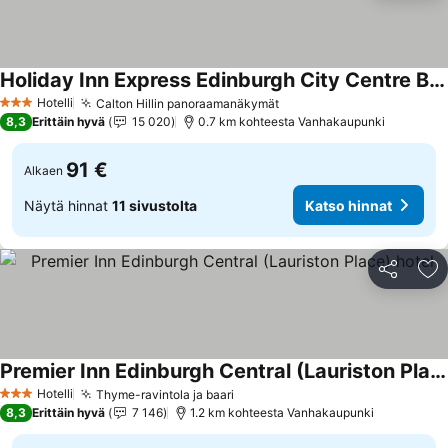
Holiday Inn Express Edinburgh City Centre By Ihg
Hotelli
Calton Hillin panoraamanäkymät
3 Tähtiluokitus
8,3
Erittäin hyvä
15 020
0.7 km kohteesta Vanhakaupunki
91 €
Alkaen
Näytä hinnat
11 sivustolta
Katso hinnat
Jaa
Li
Premier Inn Edinburgh Central (Lauriston Place) hotel
Hotelli
Thyme-ravintola ja baari
3 Tähtiluokitus
8,3
Erittäin hyvä
7 146
1.2 km kohteesta Vanhakaupunki