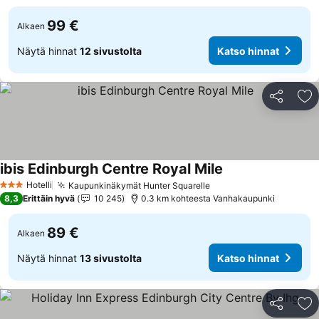
99 €
Alkaen
Näytä hinnat
12 sivustolta
Katso hinnat
Jaa
Li
ibis Edinburgh Centre Royal Mile
Hotelli
Kaupunkinäkymät Hunter Squarelle
3 Tähtiluokitus
8,3
Erittäin hyvä
10 245
0.3 km kohteesta Vanhakaupunki
89 €
Alkaen
Näytä hinnat
13 sivustolta
Katso hinnat
Jaa
Li