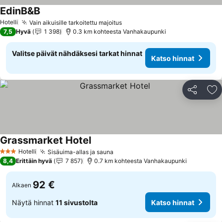
EdinB&B
Hotelli
Vain aikuisille tarkoitettu majoitus
7,5
Hyvä
1 398
0.3 km kohteesta Vanhakaupunki
Valitse päivät nähdäksesi tarkat hinnat
Katso hinnat
Jaa
Li
Grassmarket Hotel
Hotelli
Sisäuima-allas ja sauna
3 Tähtiluokitus
8,4
Erittäin hyvä
7 857
0.7 km kohteesta Vanhakaupunki
92 €
Alkaen
Näytä hinnat
11 sivustolta
Katso hinnat