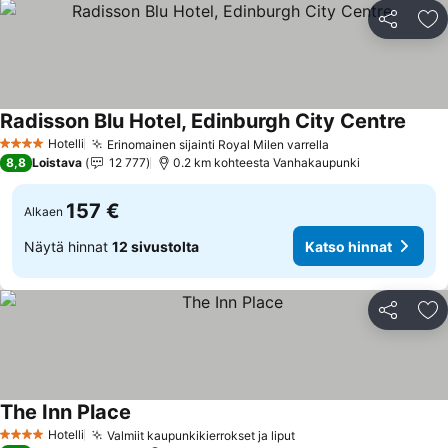
Jaa
Li
Radisson Blu Hotel, Edinburgh City Centre
Hotelli
Erinomainen sijainti Royal Milen varrella
4 Tähtiluokitus
8,8
Loistava
12 777
0.2 km kohteesta Vanhakaupunki
157 €
Alkaen
Näytä hinnat
12 sivustolta
Katso hinnat
Jaa
Li
The Inn Place
Hotelli
Valmiit kaupunkikierrokset ja liput
4 Tähtiluokitus