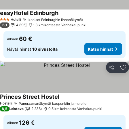
easyHotel Edinburgh
Hotelli
Ikoniset Edinburghin linnanäkymät
3 Tähtiluokitus
6,1
4 895
1.3 km kohteesta Vanhakaupunki
60 €
Alkaen
Näytä hinnat
10 sivustolta
Katso hinnat
Jaa
Li
Princes Street Hostel
Hostelli
Panoraamanäkymät kaupunkiin ja merelle
8,5
Loistava
2 238
0.5 km kohteesta Vanhakaupunki
126 €
Alkaen