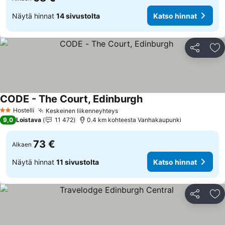
Näytä hinnat
14 sivustolta
Katso hinnat
Jaa
Li
CODE - The Court, Edinburgh
Hostelli
Keskeinen liikenneyhteys
2 Tähtiluokitus
9,0
Loistava
11 472
0.4 km kohteesta Vanhakaupunki
73 €
Alkaen
Näytä hinnat
11 sivustolta
Katso hinnat
Jaa
Li