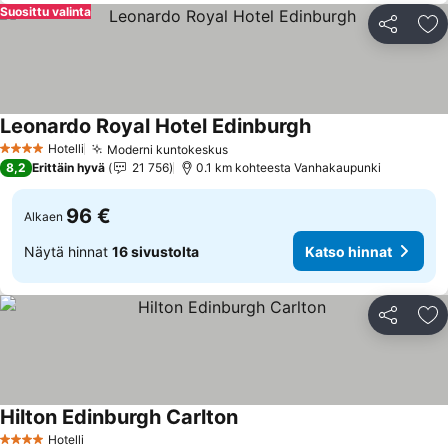
Suosittu valinta
Jaa
Li
Leonardo Royal Hotel Edinburgh
Hotelli
Moderni kuntokeskus
4 Tähtiluokitus
8,2
Erittäin hyvä
21 756
0.1 km kohteesta Vanhakaupunki
96 €
Alkaen
Näytä hinnat
16 sivustolta
Katso hinnat
Jaa
Li
Hilton Edinburgh Carlton
Hotelli
4 Tähtiluokitus