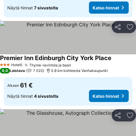
Näytä hinnat
7 sivustolta
Katso hinnat
Jaa
Li
Premier Inn Edinburgh City York Place
Hotelli
Thyme-ravintola ja baari
3 Tähtiluokitus
9,0
Loistava
7 022
0.8 km kohteesta Vanhakaupunki
61 €
Alkaen
Näytä hinnat
4 sivustolta
Katso hinnat
Jaa
Li