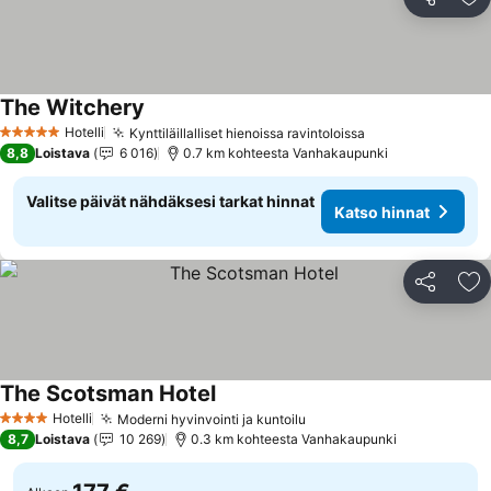
Jaa
Li
The Witchery
Hotelli
Kynttiläillalliset hienoissa ravintoloissa
5 Tähtiluokitus
8,8
Loistava
6 016
0.7 km kohteesta Vanhakaupunki
Valitse päivät nähdäksesi tarkat hinnat
Katso hinnat
Jaa
Li
The Scotsman Hotel
Hotelli
Moderni hyvinvointi ja kuntoilu
4 Tähtiluokitus
8,7
Loistava
10 269
0.3 km kohteesta Vanhakaupunki