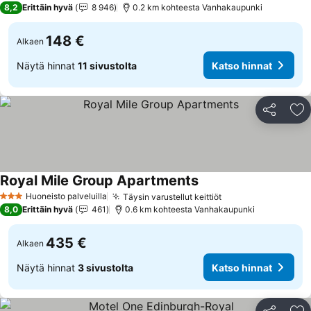
8,2
Erittäin hyvä
8 946
0.2 km kohteesta Vanhakaupunki
148 €
Alkaen
Näytä hinnat
11 sivustolta
Katso hinnat
Jaa
Li
Royal Mile Group Apartments
Huoneisto palveluilla
Täysin varustellut keittiöt
3 Tähtiluokitus
8,0
Erittäin hyvä
461
0.6 km kohteesta Vanhakaupunki
435 €
Alkaen
Näytä hinnat
3 sivustolta
Katso hinnat