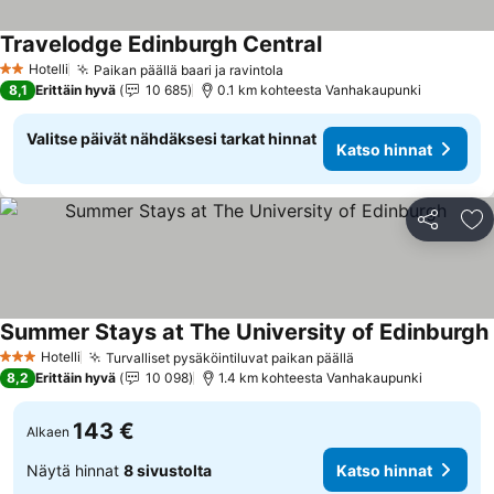
Travelodge Edinburgh Central
Hotelli
Paikan päällä baari ja ravintola
2 Tähtiluokitus
8,1
Erittäin hyvä
10 685
0.1 km kohteesta Vanhakaupunki
Valitse päivät nähdäksesi tarkat hinnat
Katso hinnat
Jaa
Li
Summer Stays at The University of Edinburgh
Hotelli
Turvalliset pysäköintiluvat paikan päällä
3 Tähtiluokitus
8,2
Erittäin hyvä
10 098
1.4 km kohteesta Vanhakaupunki
143 €
Alkaen
Näytä hinnat
8 sivustolta
Katso hinnat