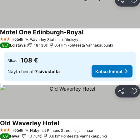
Jaa
Li
Motel One Edinburgh-Royal
Hotelli
Waverley Stationin läheisyys
3 Tähtiluokitus
8,7
Loistava
18 130
0.4 km kohteesta Vanhakaupunki
108 €
Alkaen
Näytä hinnat
7 sivustolta
Katso hinnat
Jaa
Li
Old Waverley Hotel
Hotelli
Näkymät Princes Streetille ja linnaan
3 Tähtiluokitus
7,9
Hyvä
10 784
0.6 km kohteesta Vanhakaupunki