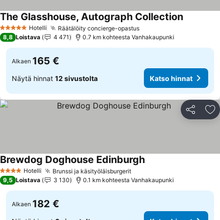
The Glasshouse, Autograph Collection
Hotelli
Räätälöity concierge-opastus
5 Tähtiluokitus
8,8
Loistava
4 471
0.7 km kohteesta Vanhakaupunki
165 €
Alkaen
Näytä hinnat
12 sivustolta
Katso hinnat
Jaa
Li
Brewdog Doghouse Edinburgh
Hotelli
Brunssi ja käsityöläisburgerit
4 Tähtiluokitus
9,5
Loistava
3 130
0.1 km kohteesta Vanhakaupunki
182 €
Alkaen