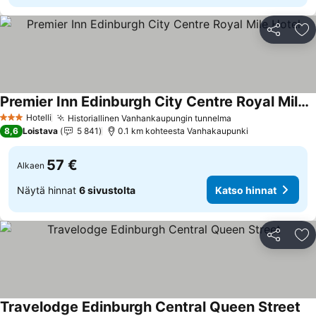
Jaa
Li
Premier Inn Edinburgh City Centre Royal Mile Hotel
Hotelli
Historiallinen Vanhankaupungin tunnelma
3 Tähtiluokitus
8,6
Loistava
5 841
0.1 km kohteesta Vanhakaupunki
57 €
Alkaen
Näytä hinnat
6 sivustolta
Katso hinnat
Jaa
Li
Travelodge Edinburgh Central Queen Street