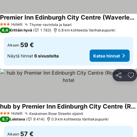
Premier Inn Edinburgh City Centre (Waverley) hotel
Hotelli
Thyme-ravintola ja baari
3 Tähtiluokitus
8,4
Erittäin hyvä
1 783
0.8 km kohteesta Vanhakaupunki
59 €
Alkaen
Näytä hinnat
6 sivustolta
Katso hinnat
Jaa
Li
hub by Premier Inn Edinburgh City Centre (Rose Street) hotel
Hotelli
Keskeinen Rose Streetin sijainti
3 Tähtiluokitus
8,7
Loistava
8 414
0.9 km kohteesta Vanhakaupunki
57 €
Alkaen