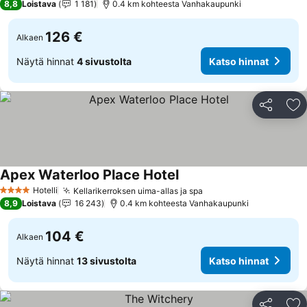
8,8
Loistava
1 181
0.4 km kohteesta Vanhakaupunki
126 €
Alkaen
Näytä hinnat
4 sivustolta
Katso hinnat
Jaa
Li
Apex Waterloo Place Hotel
Hotelli
Kellarikerroksen uima-allas ja spa
4 Tähtiluokitus
8,9
Loistava
16 243
0.4 km kohteesta Vanhakaupunki
104 €
Alkaen
Näytä hinnat
13 sivustolta
Katso hinnat