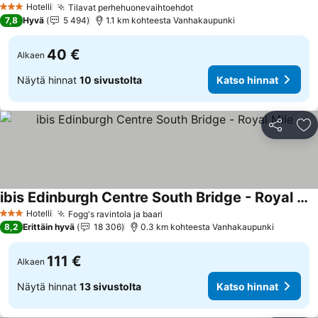
Hotelli
Tilavat perhehuonevaihtoehdot
3 Tähtiluokitus
7,8
Hyvä
5 494
1.1 km kohteesta Vanhakaupunki
40 €
Alkaen
Näytä hinnat
10 sivustolta
Katso hinnat
Jaa
Li
ibis Edinburgh Centre South Bridge - Royal Mile
Hotelli
Fogg's ravintola ja baari
3 Tähtiluokitus
8,2
Erittäin hyvä
18 306
0.3 km kohteesta Vanhakaupunki
111 €
Alkaen
Näytä hinnat
13 sivustolta
Katso hinnat