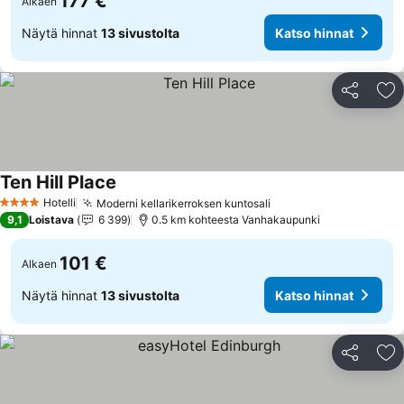
177 €
Alkaen
Näytä hinnat
13 sivustolta
Katso hinnat
Jaa
Li
Ten Hill Place
Hotelli
Moderni kellarikerroksen kuntosali
4 Tähtiluokitus
9,1
Loistava
6 399
0.5 km kohteesta Vanhakaupunki
101 €
Alkaen
Näytä hinnat
13 sivustolta
Katso hinnat
Jaa
Li