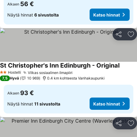
56 €
Alkaen
Näytä hinnat
6 sivustolta
Katso hinnat
Jaa
Li
St Christopher's Inn Edinburgh - Original
Hostelli
Vilkas sosiaalinen ilmapiiri
2 Tähtiluokitus
7,5
Hyvä
10 969
0.4 km kohteesta Vanhakaupunki
93 €
Alkaen
Näytä hinnat
11 sivustolta
Katso hinnat
Jaa
Li