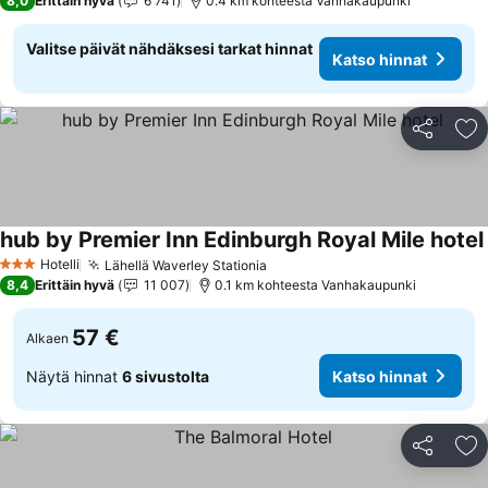
8,0
Erittäin hyvä
6 741
0.4 km kohteesta Vanhakaupunki
Valitse päivät nähdäksesi tarkat hinnat
Katso hinnat
Jaa
Li
hub by Premier Inn Edinburgh Royal Mile hotel
Hotelli
Lähellä Waverley Stationia
3 Tähtiluokitus
8,4
Erittäin hyvä
11 007
0.1 km kohteesta Vanhakaupunki
57 €
Alkaen
Näytä hinnat
6 sivustolta
Katso hinnat
Jaa
Li