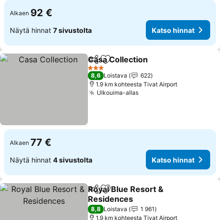
92 €
Alkaen
Näytä hinnat
7 sivustolta
Katso hinnat
Casa Collection
Jaa
Lisää suosikkeihin
Katso hinn
3 Tähtiluokitus
8,6
Loistava
622
1.9 km kohteesta Tivat Airport
Ulkouima-allas
Katso hinnat
77 €
Alkaen
Näytä hinnat
4 sivustolta
Katso hinnat
Royal Blue Resort &
Jaa
Lisää suosikkeihin
Residences
Katso hinnat
8,8
Loistava
1 961
1.9 km kohteesta Tivat Airport