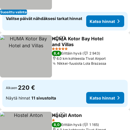
Suosittu valinta
Valitse päivät nähdäksesi tarkat hinnat
Katso hinnat
HUMA Kotor Bay Hotel
Jaa
Lisää suosikkeihin
and Villas
Katso hinnat
5 Tähtiluokitus
8,4
Erittäin hyvä
2 943
6.0 km kohteesta Tivat Airport
Nikkei-fuusiota Lola Brazassa
Katso hinn
220 €
Alkaen
Näytä hinnat
11 sivustolta
Katso hinnat
Hostel Anton
Jaa
Lisää suosikkeihin
Katso hinnat
1 Tähtiluokitus
8,0
Erittäin hyvä
1 165
4.0 km kohteesta Tivat Airport