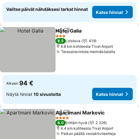
Valitse päivät nähdäksesi tarkat hinnat
Katso hinnat
Hotel Galia
Jaa
Lisää suosikkeihin
Katso hinnat
3 Tähtiluokitus
8,5
Loistava
419
4.8 km kohteesta Tivat Airport
Terassiravintola merinäköalalla
Katso hin
94 €
Alkaen
Näytä hinnat
10 sivustolta
Katso hinnat
Apartmani Markovic
Jaa
Lisää suosikkeihin
Katso 
4 Tähtiluokitus
8,0
Erittäin hyvä
2 326
4.4 km kohteesta Tivat Airport
Paikan päällä vesiaktiviteetteja
Katso hin