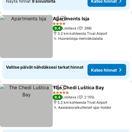
Näytä hinnat
9 sivustolta
Katso hinnat
Apartments Isja
Jaa
Lisää suosikkeihin
Katso hinn
4 Tähtiluokitus
9,4
Loistava
268
3.2 km kohteesta Tivat Airport
Huoneistoja merinäköalalla
Katso hinnat
Valitse päivät nähdäksesi tarkat hinnat
Katso hinnat
The Chedi Luštica Bay
Jaa
Lisää suosikkeihin
Kats
5 Tähtiluokitus
9,4
Loistava
2 155
5.3 km kohteesta Tivat Airport
Aasialaisvaikutteiset spa-hoidot
Katso hin