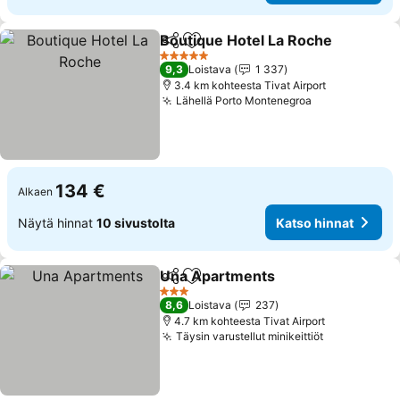
Boutique Hotel La Roche
Jaa
Lisää suosikkeihin
K
5 Tähtiluokitus
9,3
Loistava
1 337
3.4 km kohteesta Tivat Airport
Lähellä Porto Montenegroa
Katso hinnat
134 €
Alkaen
Näytä hinnat
10 sivustolta
Katso hinnat
Una Apartments
Jaa
Lisää suosikkeihin
Katso hin
3 Tähtiluokitus
8,6
Loistava
237
4.7 km kohteesta Tivat Airport
Täysin varustellut minikeittiöt
Katso hinna