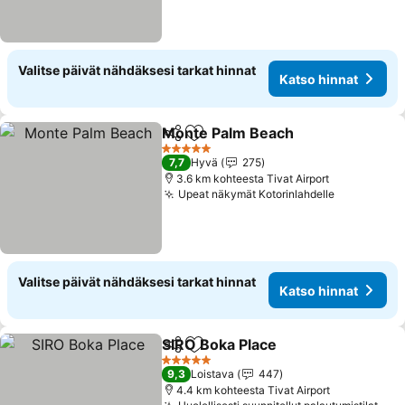
Valitse päivät nähdäksesi tarkat hinnat
Katso hinnat
Monte Palm Beach
Jaa
Lisää suosikkeihin
Katso h
5 Tähtiluokitus
7,7
Hyvä
275
3.6 km kohteesta Tivat Airport
Upeat näkymät Kotorinlahdelle
Katso hinn
Valitse päivät nähdäksesi tarkat hinnat
Katso hinnat
SIRO Boka Place
Jaa
Lisää suosikkeihin
Katso hinn
5 Tähtiluokitus
9,3
Loistava
447
4.4 km kohteesta Tivat Airport