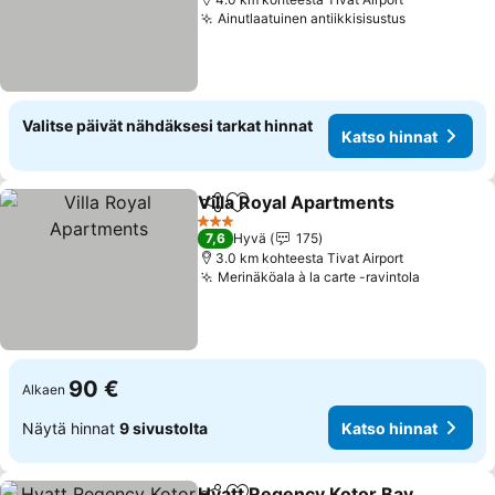
Ainutlaatuinen antiikkisisustus
Katso hinn
Valitse päivät nähdäksesi tarkat hinnat
Katso hinnat
Villa Royal Apartments
Jaa
Lisää suosikkeihin
Kat
3 Tähtiluokitus
7,6
Hyvä
175
3.0 km kohteesta Tivat Airport
Merinäköala à la carte -ravintola
Katso hi
90 €
Alkaen
Näytä hinnat
9 sivustolta
Katso hinnat
Hyatt Regency Kotor Bay