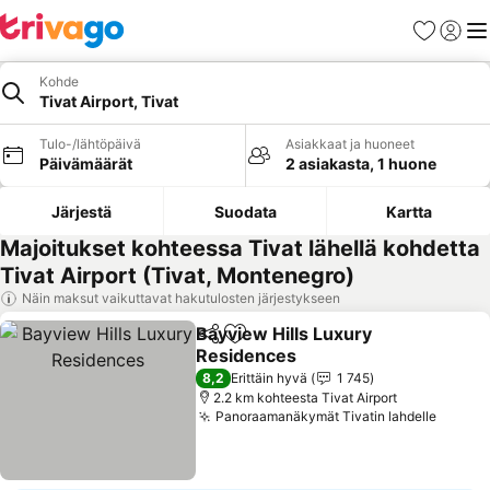
Suosikit
Kirjaud
Val
Kohde
Tivat Airport, Tivat
Tulo-/lähtöpäivä
Asiakkaat ja huoneet
Päivämäärät
2 asiakasta, 1 huone
Järjestä
Suodata
Kartta
Majoitukset kohteessa Tivat lähellä kohdetta
Tivat Airport (Tivat, Montenegro)
Näin maksut vaikuttavat hakutulosten järjestykseen
Bayview Hills Luxury
Jaa
Lisää suosikkeihin
Residences
Katso hinnat
8,2
Erittäin hyvä
1 745
2.2 km kohteesta Tivat Airport
Panoraamanäkymät Tivatin lahdelle
Katso 