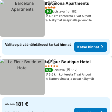
Barcelona Apartments
Jaa
Lisää suosikkeihin
Kat
4 Tähtiluokitus
9,1
Loistava
182
4.6 km kohteesta Tivat Airport
Näkymät sisäpihalle ja vuorille
Katso hinn
Valitse päivät nähdäksesi tarkat hinnat
Katso hinnat
La Fleur Boutique Hotel
Jaa
Lisää suosikkeihin
Ka
5 Tähtiluokitus
9,6
Loistava
912
3.6 km kohteesta Tivat Airport
Kattoravintola ja upeat näkymät
Katso hin
181 €
Alkaen