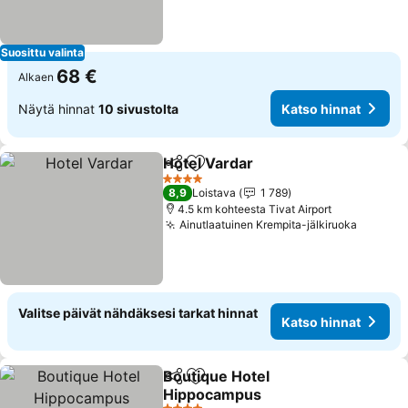
Suosittu valinta
68 €
Alkaen
Näytä hinnat
10 sivustolta
Katso hinnat
Hotel Vardar
Jaa
Lisää suosikkeihin
Katso hinnat
4 Tähtiluokitus
8,9
Loistava
1 789
4.5 km kohteesta Tivat Airport
Ainutlaatuinen Krempita-jälkiruoka
Katso h
Valitse päivät nähdäksesi tarkat hinnat
Katso hinnat
Boutique Hotel
Jaa
Lisää suosikkeihin
Hippocampus