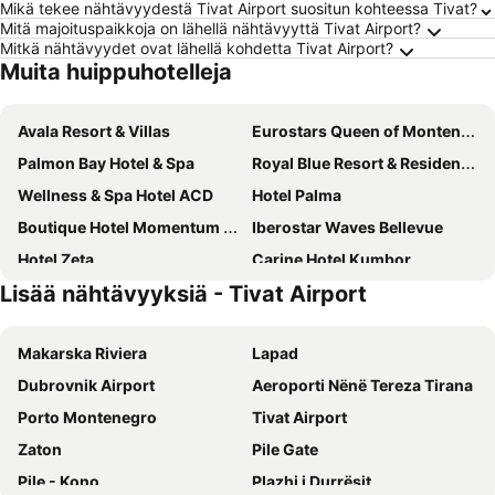
Mikä tekee nähtävyydestä Tivat Airport suositun kohteessa Tivat?
Mitä majoituspaikkoja on lähellä nähtävyyttä Tivat Airport?
Mitkä nähtävyydet ovat lähellä kohdetta Tivat Airport?
Muita huippuhotelleja
Avala Resort & Villas
Eurostars Queen of Montenegro
Palmon Bay Hotel & Spa
Royal Blue Resort & Residences
Wellness & Spa Hotel ACD
Hotel Palma
Boutique Hotel Momentum by Aycon
Iberostar Waves Bellevue
Hotel Zeta
Carine Hotel Kumbor
Lisää nähtävyyksiä - Tivat Airport
Montebay Perla
Hotel Aruba
Hotel Pima Budva
Iberostar Waves Herceg Novi
Makarska Riviera
Lapad
Hotel Kadmo by Aycon
Hotel Harmonia by Dukley
Dubrovnik Airport
Aeroporti Nënë Tereza Tirana
Infinity Hotel & More
Hotel Oaza
Porto Montenegro
Tivat Airport
Hotel La mer
Katamare Hotel
Zaton
Pile Gate
Hotel Astoria
Crowne Plaza Budva by IHG
Pile - Kono
Plazhi i Durrësit
Iberostar Waves Slavija
SIRO Boka Place