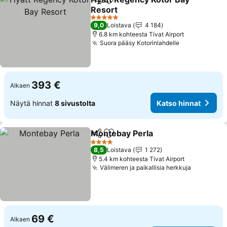
Jaa
Lisää suosikkeihin
Resort
Katso hinnat
5 Tähtiluokitus
9,0
Loistava
4 184
6.8 km kohteesta Tivat Airport
Suora pääsy Kotorinlahdelle
Katso hinnat
393 €
Alkaen
Näytä hinnat
8 sivustolta
Katso hinnat
Montebay Perla
Jaa
Lisää suosikkeihin
Katso hinn
4 Tähtiluokitus
8,5
Loistava
1 272
5.4 km kohteesta Tivat Airport
Välimeren ja paikallisia herkkuja
Katso hin
69 €
Alkaen