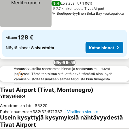
Mediterraneo
Katso hinnat
5 Tähtiluokitus
9,4
Loistava
1 061
7.7 km kohteesta Tivat Airport
Boutique-tyylinen Boka Bay -pakopaikka
Ka
128 €
Alkaen
Näytä hinnat
8 sivustolta
Katso hinnat
Näytä lisää
Varaussivustoilta saamamme hinnat ja saatavuus muuttuvat
jatkuvasti. Tämä tarkoittaa sitä, että et välttämättä aina löydä
varaussivustolta täsmälleen samaa tarjousta kuin trivagosta.
Tivat Airport (Tivat, Montenegro)
Yhteystiedot
Aerodromska bb
,
85320
,
Puhelinnumero
:
+382(32)671337
|
Virallinen sivusto
Usein kysyttyjä kysymyksiä nähtävyydestä
Tivat Airport