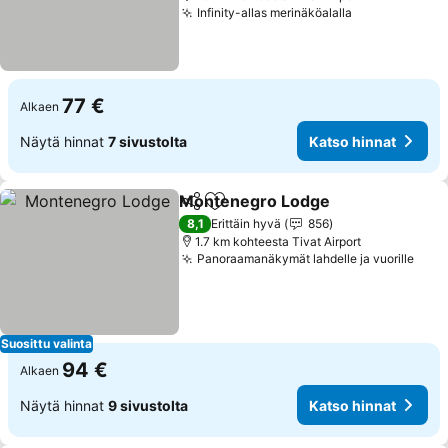
Infinity-allas merinäköalalla
Katso hinnat
77 €
Alkaen
Näytä hinnat
7 sivustolta
Katso hinnat
Montenegro Lodge
Jaa
Lisää suosikkeihin
Katso 
8,1
Erittäin hyvä
856
1.7 km kohteesta Tivat Airport
Panoraamanäkymät lahdelle ja vuorille
Kats
Suosittu valinta
94 €
Alkaen
Näytä hinnat
9 sivustolta
Katso hinnat