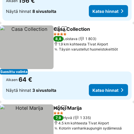
156 €
Alkaen
Näytä hinnat
8 sivustolta
Katso hinnat
Casa Collection
Jaa
Lisää suosikkeihin
Katso hinn
4 Tähtiluokitus
8,8
Loistava
1 803
1.9 km kohteesta Tivat Airport
Täysin varustellut huoneistokeittiöt
Katso 
Suosittu valinta
64 €
Alkaen
Näytä hinnat
3 sivustolta
Katso hinnat
Hotel Marija
Jaa
Lisää suosikkeihin
Katso hinnat
3 Tähtiluokitus
7,9
Hyvä
1 335
4.5 km kohteesta Tivat Airport
Kotorin vanhankaupungin sydämessä
Katso