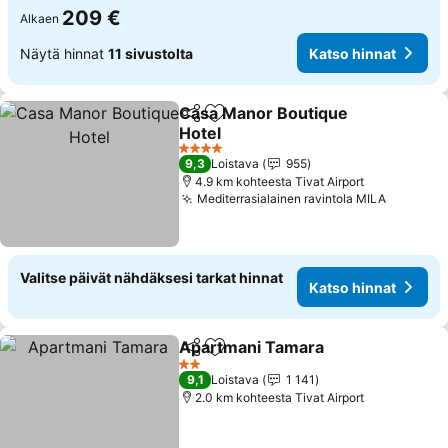
209 €
Alkaen
Näytä hinnat
11 sivustolta
Katso hinnat
Casa Manor Boutique
Jaa
Lisää suosikkeihin
Hotel
Katso hinnat
4 Tähtiluokitus
9,3
Loistava
955
4.9 km kohteesta Tivat Airport
Mediterrasialainen ravintola MILA
Katso hi
Valitse päivät nähdäksesi tarkat hinnat
Katso hinnat
Apartmani Tamara
Jaa
Lisää suosikkeihin
Katso h
2 Tähtiluokitus
9,1
Loistava
1 141
2.0 km kohteesta Tivat Airport