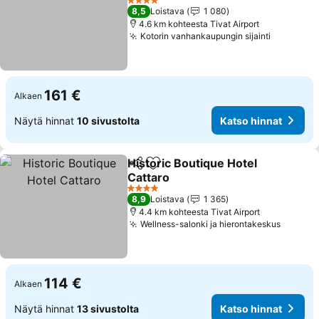
Katso hinnat
4 Tähtiluokitus
8,5
Loistava
1 080
4.6 km kohteesta Tivat Airport
Kotorin vanhankaupungin sijainti
Katso hi
161 €
Alkaen
Näytä hinnat
10 sivustolta
Katso hinnat
Historic Boutique Hotel
Jaa
Lisää suosikkeihin
Cattaro
Katso hinnat
4 Tähtiluokitus
8,9
Loistava
1 365
4.4 km kohteesta Tivat Airport
Wellness-salonki ja hierontakeskus
Katso 
114 €
Alkaen
Näytä hinnat
13 sivustolta
Katso hinnat