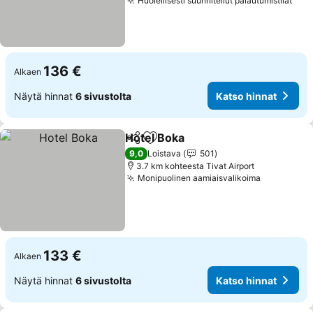
Huolellisesti suunnitellut palautumistilat
Kat
136 €
Alkaen
Näytä hinnat
6 sivustolta
Katso hinnat
Hotel Boka
Jaa
Lisää suosikkeihin
Katso hinnat
9,0
Loistava
501
3.7 km kohteesta Tivat Airport
Monipuolinen aamiaisvalikoima
Katso hin
133 €
Alkaen
Näytä hinnat
6 sivustolta
Katso hinnat