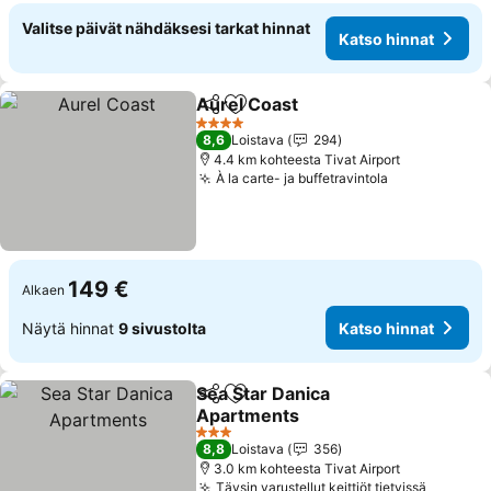
Valitse päivät nähdäksesi tarkat hinnat
Katso hinnat
Aurel Coast
Jaa
Lisää suosikkeihin
Katso hinnat
4 Tähtiluokitus
8,6
Loistava
294
4.4 km kohteesta Tivat Airport
À la carte- ja buffetravintola
Katso hinnat
149 €
Alkaen
Näytä hinnat
9 sivustolta
Katso hinnat
Sea Star Danica
Jaa
Lisää suosikkeihin
Apartments
Katso hinnat
3 Tähtiluokitus
8,8
Loistava
356
3.0 km kohteesta Tivat Airport
Täysin varustellut keittiöt tietyissä