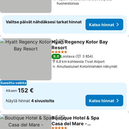
huoneistoissa
Valitse päivät nähdäksesi tarkat hinnat
Katso hinnat
Hyatt Regency Kotor Bay
Jaa
Lisää suosikkeihin
Resort
Katso hinnat
5 Tähtiluokitus
9,0
Loistava
3 854
6.8 km kohteesta Tivat Airport
Ainutlaatuiset Kotorinlahden näkymät
Katso
Suosittu valinta
152 €
Alkaen
Näytä hinnat
4 sivustolta
Katso hinnat
Boutique Hotel & Spa
Jaa
Lisää suosikkeihin
Casa del Mare -