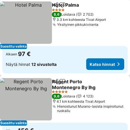
Hotel Palma
Jaa
Lisää suosikkeihin
Katso hinnat
4 Tähtiluokitus
8,6
Loistava
2 702
3.3 km kohteesta Tivat Airport
Yksityinen pikkukiviranta
Katso hinnat
Suosittu valinta
97 €
Alkaen
Näytä hinnat
12 sivustolta
Katso hinnat
Regent Porto
Jaa
Lisää suosikkeihin
Montenegro By Ihg
Katso hinnat
5 Tähtiluokitus
9,6
Loistava
4 123
4.1 km kohteesta Tivat Airport
Hienostunut Murano-lasista inspiroitunut
ruokailu
Suosittu valinta