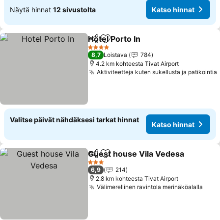
Näytä hinnat
12 sivustolta
Katso hinnat
Hotel Porto In
Jaa
Lisää suosikkeihin
Katso hinnat
4 Tähtiluokitus
8,7
Loistava
784
4.2 km kohteesta Tivat Airport
Aktiviteetteja kuten sukellusta ja patikointia
Valitse päivät nähdäksesi tarkat hinnat
Katso hinnat
Guest house Vila Vedesa
Jaa
Lisää suosikkeihin
K
3 Tähtiluokitus
6,9
214
2.8 km kohteesta Tivat Airport
Välimerellinen ravintola merinäköalalla
Kats