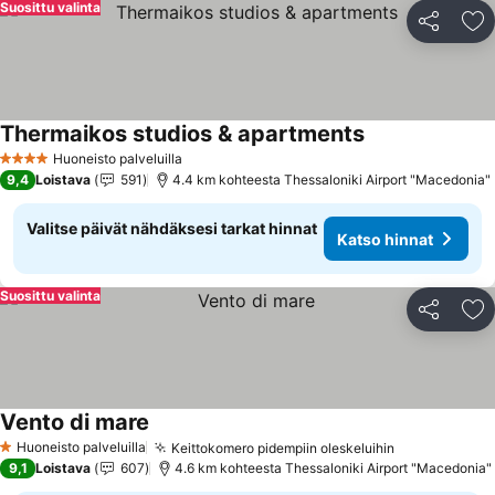
Suosittu valinta
Jaa
Li
Thermaikos studios & apartments
Katso hinnat
Huoneisto palveluilla
4 Tähtiluokitus
9,4
Loistava
591
4.4 km kohteesta Thessaloniki Airport "Macedonia"
Valitse päivät nähdäksesi tarkat hinnat
Katso hinnat
Suosittu valinta
Jaa
Li
Vento di mare
Katso hinnat
Huoneisto palveluilla
Keittokomero pidempiin oleskeluihin
Katso hinna
1 Tähtiluokitus
9,1
Loistava
607
4.6 km kohteesta Thessaloniki Airport "Macedonia"