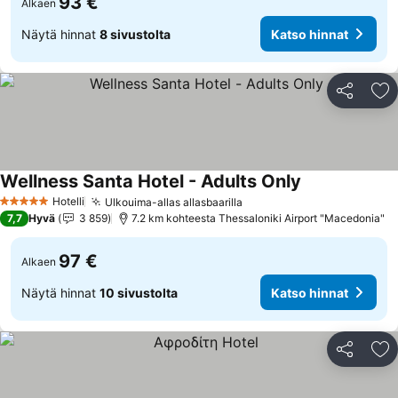
93 €
Alkaen
Näytä hinnat
8 sivustolta
Katso hinnat
Jaa
Li
Wellness Santa Hotel - Adults Only
Katso hinnat
Hotelli
Ulkouima-allas allasbaarilla
Katso hinnat
5 Tähtiluokitus
7,7
Hyvä
3 859
7.2 km kohteesta Thessaloniki Airport "Macedonia"
97 €
Alkaen
Näytä hinnat
10 sivustolta
Katso hinnat
Jaa
Li