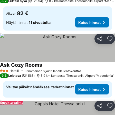
8,2
Erittäin hyvä
2 994
8.7 km kohteesta Thessaloniki Airport "Maced
82 €
Alkaen
Näytä hinnat
11 sivustolta
Katso hinnat
Jaa
Li
Ask Cozy Rooms
Katso hinnat
Hotelli
Erinomainen sijainti lähellä lentokenttää
Katso hinnat
3 Tähtiluokitus
9,3
Loistava
563
3.9 km kohteesta Thessaloniki Airport "Macedonia"
Valitse päivät nähdäksesi tarkat hinnat
Katso hinnat
Suosittu valinta
Jaa
Li