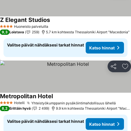
Z Elegant Studios
Katso hinnat
Huoneisto palveluilla
4 Tähtiluokitus
9,3
Loistava
259
5.7 km kohteesta Thessaloniki Airport "Macedonia"
Valitse päivät nähdäksesi tarkat hinnat
Katso hinnat
Jaa
Li
Metropolitan Hotel
Katso hinnat
Hotelli
Yhteistyökumppanin pysäköintimahdollisuus lähellä
Katso 
4 Tähtiluokitus
8,2
Erittäin hyvä
2 499
9.9 km kohteesta Thessaloniki Airport "Maced
Valitse päivät nähdäksesi tarkat hinnat
Katso hinnat