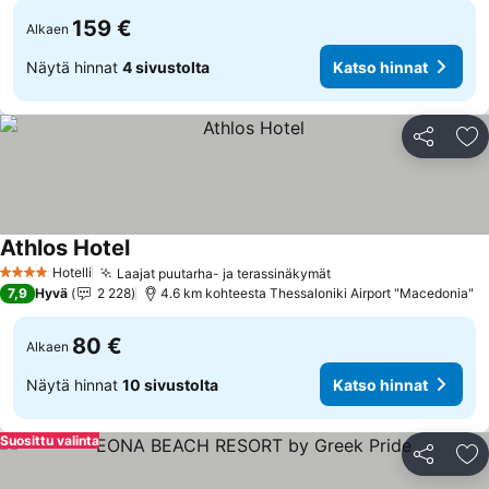
159 €
Alkaen
Näytä hinnat
4 sivustolta
Katso hinnat
Jaa
Li
Athlos Hotel
Katso hinnat
Hotelli
Laajat puutarha- ja terassinäkymät
Katso hinnat
4 Tähtiluokitus
7,9
Hyvä
2 228
4.6 km kohteesta Thessaloniki Airport "Macedonia"
80 €
Alkaen
Näytä hinnat
10 sivustolta
Katso hinnat
Suosittu valinta
Jaa
Li