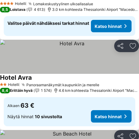
Katso hinnat
Hotelli
Lomakeskustyylinen ulkoallasalue
Katso hinnat
4 Tähtiluokitus
8,5
Loistava
4 613
3.0 km kohteesta Thessaloniki Airport "Macedoni
Valitse päivät nähdäksesi tarkat hinnat
Katso hinnat
Jaa
Li
Hotel Avra
Katso hinnat
Hotelli
Panoraamanäkymät kaupunkiin ja merelle
Katso hinnat
2 Tähtiluokitus
8,4
Erittäin hyvä
1 574
4.6 km kohteesta Thessaloniki Airport "Maced
63 €
Alkaen
Näytä hinnat
10 sivustolta
Katso hinnat