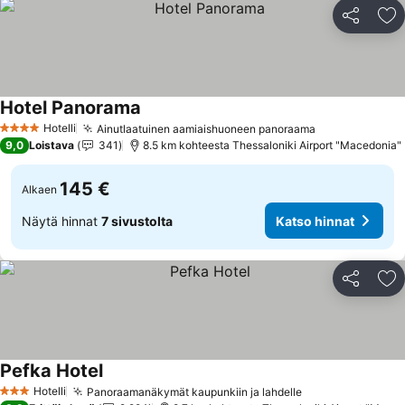
Jaa
Li
Hotel Panorama
Katso hinnat
Hotelli
Ainutlaatuinen aamiaishuoneen panoraama
Katso hinnat
4 Tähtiluokitus
9,0
Loistava
341
8.5 km kohteesta Thessaloniki Airport "Macedonia"
145 €
Alkaen
Näytä hinnat
7 sivustolta
Katso hinnat
Jaa
Li
Pefka Hotel
Katso hinnat
Hotelli
Panoraamanäkymät kaupunkiin ja lahdelle
Katso hinnat
3 Tähtiluokitus