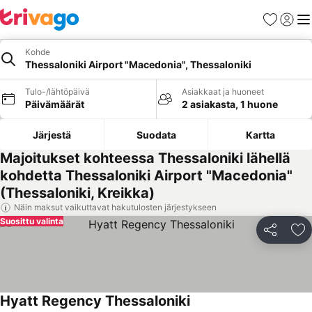
Suosikit
Kirjaud
Val
Kohde
Thessaloniki Airport "Macedonia", Thessaloniki
Tulo-/lähtöpäivä
Asiakkaat ja huoneet
Päivämäärät
2 asiakasta, 1 huone
Järjestä
Suodata
Kartta
Majoitukset kohteessa Thessaloniki lähellä
kohdetta Thessaloniki Airport "Macedonia"
(Thessaloniki, Kreikka)
Näin maksut vaikuttavat hakutulosten järjestykseen
Suosittu valinta
Jaa
Li
Hyatt Regency Thessaloniki
Katso hinnat