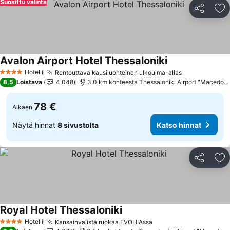
Suosittu valinta
Jaa
Li
Avalon Airport Hotel Thessaloniki
Katso hinnat
Hotelli
Rentouttava kausiluonteinen ulkouima-allas
Katso hinnat
4 Tähtiluokitus
8,5
Loistava
4 048
3.0 km kohteesta Thessaloniki Airport "Macedoni
78 €
Alkaen
Näytä hinnat
8 sivustolta
Katso hinnat
Jaa
Li
Royal Hotel Thessaloniki
Katso hinnat
Hotelli
Kansainvälistä ruokaa EVOHIAssa
Katso hinnat
4 Tähtiluokitus