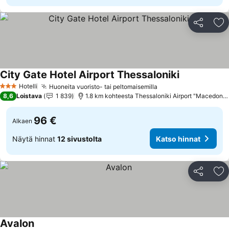
Jaa
Li
City Gate Hotel Airport Thessaloniki
Katso hinnat
Hotelli
Huoneita vuoristo- tai peltomaisemilla
Katso hinnat
3 Tähtiluokitus
8,6
Loistava
1 839
1.8 km kohteesta Thessaloniki Airport "Macedonia
96 €
Alkaen
Näytä hinnat
12 sivustolta
Katso hinnat
Jaa
Li
Avalon