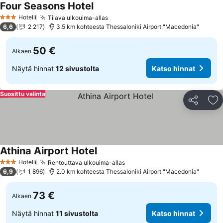
Four Seasons Hotel
Katso hinnat
Hotelli
Tilava ulkouima-allas
Katso hinnat
3 Tähtiluokitus
6,6
2 217
3.5 km kohteesta Thessaloniki Airport "Macedonia"
50 €
Alkaen
Näytä hinnat
12 sivustolta
Katso hinnat
Suosittu valinta
Jaa
Li
Athina Airport Hotel
Katso hinnat
Hotelli
Rentouttava ulkouima-allas
Katso hinnat
3 Tähtiluokitus
6,9
1 896
2.0 km kohteesta Thessaloniki Airport "Macedonia"
73 €
Alkaen
Näytä hinnat
11 sivustolta
Katso hinnat