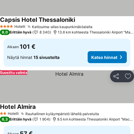
Capsis Hotel Thessaloniki
Katso hinnat
Hotelli
Kattouima-allas kaupunkinäköalalla
Katso hinnat
4 Tähtiluokitus
8,0
Erittäin hyvä
8 340
13.6 km kohteesta Thessaloniki Airport "Mac
101 €
Alkaen
Näytä hinnat
15 sivustolta
Katso hinnat
Suosittu valinta
Jaa
Li
Hotel Almira
Katso hinnat
Hotelli
Rauhallinen kyläympäristö lähellä palveluita
Katso hinnat
2 Tähtiluokitus
8,3
Erittäin hyvä
1 904
9.5 km kohteesta Thessaloniki Airport "Maced
57 €
Alkaen