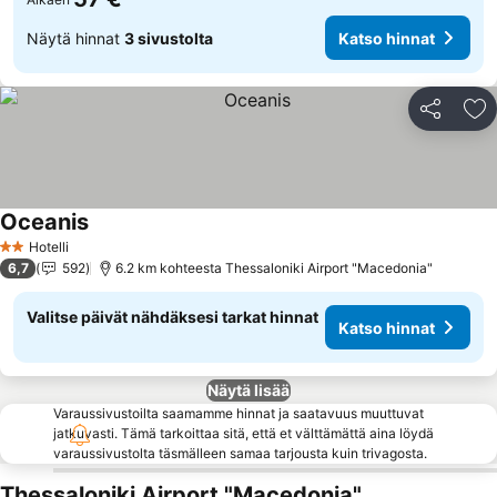
Näytä hinnat
3 sivustolta
Katso hinnat
Jaa
Li
Oceanis
Katso hinnat
Hotelli
2 Tähtiluokitus
6,7
592
6.2 km kohteesta Thessaloniki Airport "Macedonia"
Valitse päivät nähdäksesi tarkat hinnat
Katso hinnat
Näytä lisää
Varaussivustoilta saamamme hinnat ja saatavuus muuttuvat
jatkuvasti. Tämä tarkoittaa sitä, että et välttämättä aina löydä
varaussivustolta täsmälleen samaa tarjousta kuin trivagosta.
Thessaloniki Airport "Macedonia"