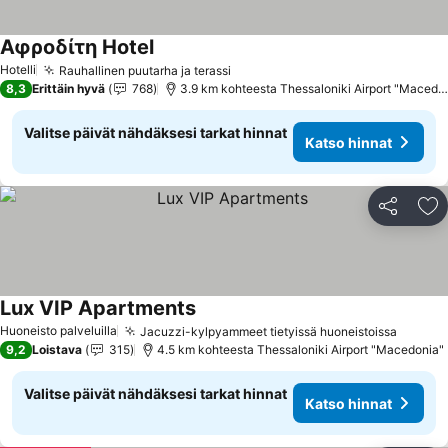
Αφροδίτη Hotel
Katso hinnat
Hotelli
Rauhallinen puutarha ja terassi
Katso hinnat
8,3
Erittäin hyvä
768
3.9 km kohteesta Thessaloniki Airport "Macedo
Valitse päivät nähdäksesi tarkat hinnat
Katso hinnat
Jaa
Li
Lux VIP Apartments
Katso hinnat
Huoneisto palveluilla
Jacuzzi-kylpyammeet tietyissä huoneistoissa
Katso 
9,2
Loistava
315
4.5 km kohteesta Thessaloniki Airport "Macedonia"
Valitse päivät nähdäksesi tarkat hinnat
Katso hinnat