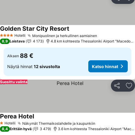
Jaa
Li
Golden Star City Resort
Katso hinnat
Hotelli
Monipuolinen ja herkullinen aamiainen
Katso hinnat
4 Tähtiluokitus
8,9
Loistava
4 173
4.8 km kohteesta Thessaloniki Airport "Macedoni
88 €
Alkaen
Näytä hinnat
12 sivustolta
Katso hinnat
Suosittu valinta
Jaa
Li
Perea Hotel
Katso hinnat
Hotelli
Näkymät Thermaikoslahdelle ja kaupunkiin
Katso hinnat
1 Tähtiluokitus
8,4
Erittäin hyvä
3 479
3.6 km kohteesta Thessaloniki Airport "Mace