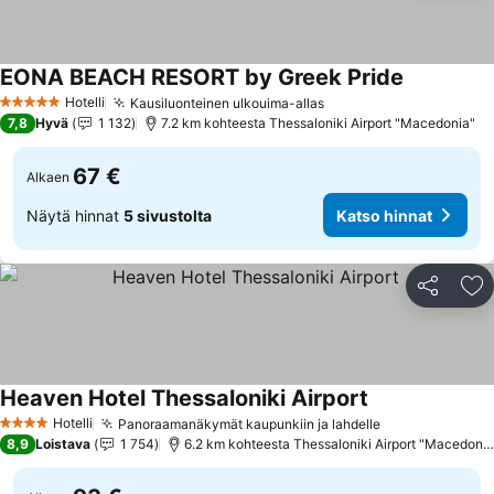
EONA BEACH RESORT by Greek Pride
Katso hinn
Hotelli
Kausiluonteinen ulkouima-allas
Katso hinnat
5 Tähtiluokitus
7,8
Hyvä
1 132
7.2 km kohteesta Thessaloniki Airport "Macedonia"
67 €
Alkaen
Näytä hinnat
5 sivustolta
Katso hinnat
Jaa
Li
Heaven Hotel Thessaloniki Airport
Katso hinnat
Hotelli
Panoraamanäkymät kaupunkiin ja lahdelle
Katso hinnat
4 Tähtiluokitus
8,9
Loistava
1 754
6.2 km kohteesta Thessaloniki Airport "Macedonia