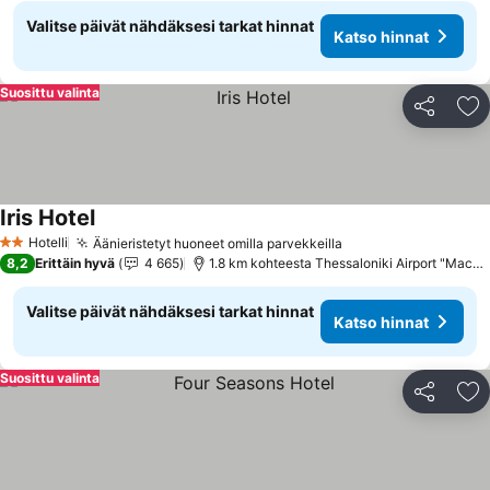
Valitse päivät nähdäksesi tarkat hinnat
Katso hinnat
Suosittu valinta
Jaa
Li
Iris Hotel
Katso hinnat
Hotelli
Äänieristetyt huoneet omilla parvekkeilla
Katso hinnat
2 Tähtiluokitus
8,2
Erittäin hyvä
4 665
1.8 km kohteesta Thessaloniki Airport "Maced
Valitse päivät nähdäksesi tarkat hinnat
Katso hinnat
Suosittu valinta
Jaa
Li