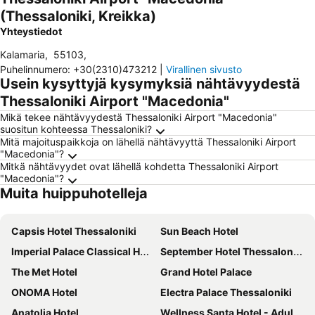
(Thessaloniki, Kreikka)
Yhteystiedot
Kalamaria
,
55103
,
Puhelinnumero
:
+30(2310)473212
|
Virallinen sivusto
Usein kysyttyjä kysymyksiä nähtävyydestä
Thessaloniki Airport "Macedonia"
Mikä tekee nähtävyydestä Thessaloniki Airport "Macedonia"
suositun kohteessa Thessaloniki?
Mitä majoituspaikkoja on lähellä nähtävyyttä Thessaloniki Airport
"Macedonia"?
Mitkä nähtävyydet ovat lähellä kohdetta Thessaloniki Airport
"Macedonia"?
Muita huippuhotelleja
Capsis Hotel Thessaloniki
Sun Beach Hotel
Imperial Palace Classical Hotel Thessaloniki
September Hotel Thessaloniki
The Met Hotel
Grand Hotel Palace
ONOMA Hotel
Electra Palace Thessaloniki
Anatolia Hotel
Wellness Santa Hotel - Adults Only