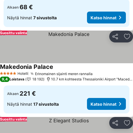
68 €
Alkaen
Näytä hinnat
7 sivustolta
Katso hinnat
Suosittu valinta
Jaa
Li
Makedonia Palace
Katso hinnat
Hotelli
Erinomainen sijainti meren rannalla
Katso hinnat
5 Tähtiluokitus
9,4
Loistava
18 192
10.7 km kohteesta Thessaloniki Airport "Macedon
221 €
Alkaen
Näytä hinnat
17 sivustolta
Katso hinnat
Suosittu valinta
Jaa
Li