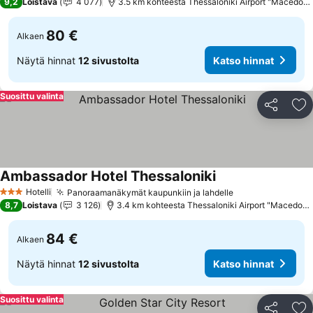
9,2
Loistava
4 077
3.5 km kohteesta Thessaloniki Airport "Macedoni
80 €
Alkaen
Näytä hinnat
12 sivustolta
Katso hinnat
Suosittu valinta
Jaa
Li
Ambassador Hotel Thessaloniki
Katso hinnat
Hotelli
Panoraamanäkymät kaupunkiin ja lahdelle
Katso hinnat
3 Tähtiluokitus
8,7
Loistava
3 126
3.4 km kohteesta Thessaloniki Airport "Macedoni
84 €
Alkaen
Näytä hinnat
12 sivustolta
Katso hinnat
Suosittu valinta