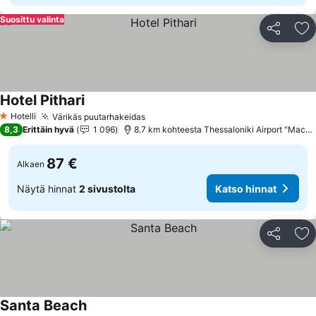
Suosittu valinta
Jaa
Li
Hotel Pithari
Katso hinnat
Hotelli
Värikäs puutarhakeidas
Katso hinnat
1 Tähtiluokitus
8,3
Erittäin hyvä
1 096
8.7 km kohteesta Thessaloniki Airport "Maced
87 €
Alkaen
Näytä hinnat
2 sivustolta
Katso hinnat
Jaa
Li
Santa Beach
Katso hinnat