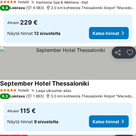
Hotelli
Harmonia Spa & Wellness -tilat
Katso hinnat
5 Tähtiluokitus
9,4
Loistava
6 983
2.0 km kohteesta Thessaloniki Airport "Macedoni
229 €
Alkaen
Näytä hinnat
12 sivustolta
Katso hinnat
Jaa
Li
September Hotel Thessaloniki
Katso hinnat
Hotelli
Laaja ulkouima-allas
Katso hinnat
5 Tähtiluokitus
9,3
Loistava
1 863
3.0 km kohteesta Thessaloniki Airport "Macedoni
115 €
Alkaen
Näytä hinnat
9 sivustolta
Katso hinnat