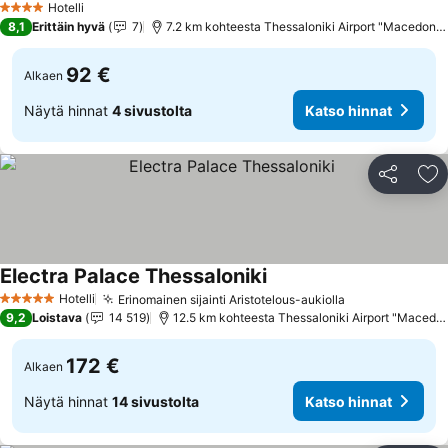
Hotelli
4 Tähtiluokitus
8,1
Erittäin hyvä
7
7.2 km kohteesta Thessaloniki Airport "Macedonia
92 €
Alkaen
Näytä hinnat
4 sivustolta
Katso hinnat
Jaa
Li
Electra Palace Thessaloniki
Katso hinnat
Hotelli
Erinomainen sijainti Aristotelous-aukiolla
Katso hinnat
5 Tähtiluokitus
9,2
Loistava
14 519
12.5 km kohteesta Thessaloniki Airport "Macedon
172 €
Alkaen
Näytä hinnat
14 sivustolta
Katso hinnat