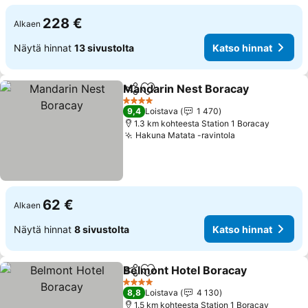
228 €
Alkaen
Näytä hinnat
13 sivustolta
Katso hinnat
Mandarin Nest Boracay
Jaa
Lisää suosikkeihin
4 Tähtiluokitus
9,4
Loistava
1 470
1.3 km kohteesta Station 1 Boracay
Hakuna Matata -ravintola
62 €
Alkaen
Näytä hinnat
8 sivustolta
Katso hinnat
Belmont Hotel Boracay
Jaa
Lisää suosikkeihin
4 Tähtiluokitus
8,8
Loistava
4 130
1.5 km kohteesta Station 1 Boracay