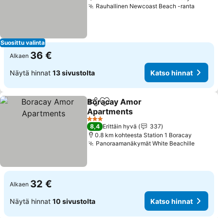
Rauhallinen Newcoast Beach -ranta
Suosittu valinta
36 €
Alkaen
Näytä hinnat
13 sivustolta
Katso hinnat
Boracay Amor
Jaa
Lisää suosikkeihin
Apartments
3 Tähtiluokitus
8,4
Erittäin hyvä
337
0.8 km kohteesta Station 1 Boracay
Panoraamanäkymät White Beachille
32 €
Alkaen
Näytä hinnat
10 sivustolta
Katso hinnat