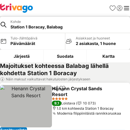
Suosikit
Kirjaud
Val
Kohde
Station 1 Boracay, Balabag
Tulo-/lähtöpäivä
Asiakkaat ja huoneet
Päivämäärät
2 asiakasta, 1 huone
Järjestä
Suodata
Kartta
Majoitukset kohteessa Balabag lähellä
kohdetta Station 1 Boracay
Näin maksut vaikuttavat hakutulosten järjestykseen
Henann Crystal Sands
Jaa
Lisää suosikkeihin
Resort
5 Tähtiluokitus
9,1
Loistava
10 073
1.0 km kohteesta Station 1 Boracay
Modernia filippiiniläistä rannikkoruokaa
Suosittu valinta