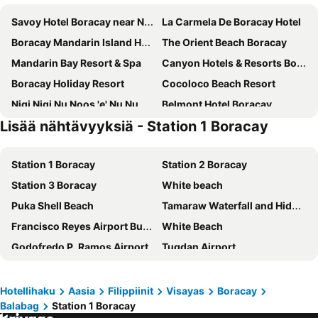
Savoy Hotel Boracay near Newcoast Beach
La Carmela De Boracay Hotel
Boracay Mandarin Island Hotel
The Orient Beach Boracay
Mandarin Bay Resort & Spa
Canyon Hotels & Resorts Boracay
Boracay Holiday Resort
Cocoloco Beach Resort
Nigi Nigi Nu Noos 'e' Nu Nu Noos
Belmont Hotel Boracay
Lisää nähtävyyksiä - Station 1 Boracay
Grand Blue Beach Hotel
Paradise Garden Resort Hotel & Convention Center Boracay
Villa Caemilla Beach Boutique Hotel
The Piccolo Hotel of Boracay
Station 1 Boracay
Station 2 Boracay
Hue Hotels and Resorts Boracay
Boracay Sea View Hotel
Station 3 Boracay
White beach
Signature Boracay South Beach
Four Points by Sheraton Boracay
Puka Shell Beach
Tamaraw Waterfall and Hidden Paradise
Azalea Hotels & Residences Boracay
Boracay Haven Resort
Francisco Reyes Airport Busuanga
White Beach
Pinnacle Boracay
Lime Hotel Boracay
Godofredo P. Ramos Airport
Tugdan Airport
Surfside Boracay Resort
Feliz Hotel Boracay
Kalibo International Airport
Crista de Gallo
Boracay Beach Club
Erus Suites Hotel Boracay
Roxas Airport
Iloilo International Airport
Boracay Haven Suites
Hannah
Hotellihaku
Aasia
Filippiinit
Visayas
Boracay
Balabag
Station 1 Boracay
Marinduque Airport
Bacolod–Silay International Airport
Hotel Soffia Boracay
Feliness Resort