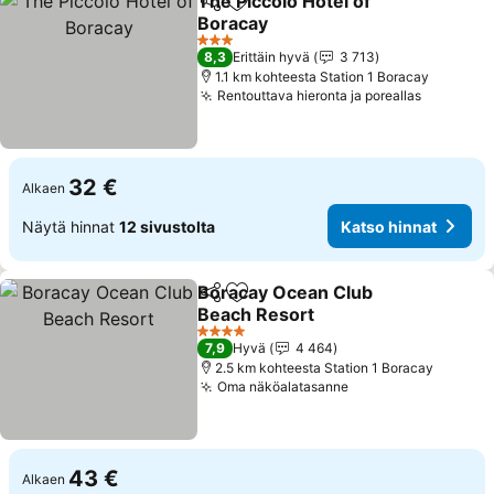
The Piccolo Hotel of
Jaa
Lisää suosikkeihin
Boracay
3 Tähtiluokitus
8,3
Erittäin hyvä
3 713
1.1 km kohteesta Station 1 Boracay
Rentouttava hieronta ja poreallas
32 €
Alkaen
Näytä hinnat
12 sivustolta
Katso hinnat
Boracay Ocean Club
Jaa
Lisää suosikkeihin
Beach Resort
4 Tähtiluokitus
7,9
Hyvä
4 464
2.5 km kohteesta Station 1 Boracay
Oma näköalatasanne
43 €
Alkaen