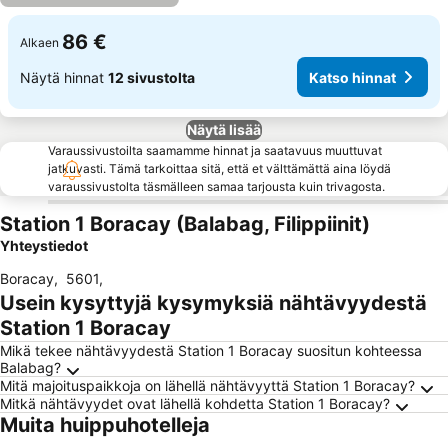
86 €
Alkaen
Näytä hinnat
12 sivustolta
Katso hinnat
Näytä lisää
Varaussivustoilta saamamme hinnat ja saatavuus muuttuvat
jatkuvasti. Tämä tarkoittaa sitä, että et välttämättä aina löydä
varaussivustolta täsmälleen samaa tarjousta kuin trivagosta.
Station 1 Boracay (Balabag, Filippiinit)
Yhteystiedot
Boracay
,
5601
,
Usein kysyttyjä kysymyksiä nähtävyydestä
Station 1 Boracay
Mikä tekee nähtävyydestä Station 1 Boracay suositun kohteessa
Balabag?
Mitä majoituspaikkoja on lähellä nähtävyyttä Station 1 Boracay?
Mitkä nähtävyydet ovat lähellä kohdetta Station 1 Boracay?
Muita huippuhotelleja