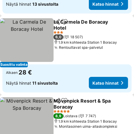
Näytä hinnat
13 sivustolta
Katso hinnat
La Carmela De Boracay
Jaa
Lisää suosikkeihin
Hotel
3 Tähtiluokitus
6,0
18 507
1.9 km kohteesta Station 1 Boracay
Rentouttavat spa-palvelut
Suosittu valinta
28 €
Alkaen
Näytä hinnat
11 sivustolta
Katso hinnat
Mövenpick Resort & Spa
Jaa
Lisää suosikkeihin
Boracay
5 Tähtiluokitus
8,9
Loistava
7 747
1.9 km kohteesta Station 1 Boracay
Monitasoinen uima-allaskompleksi