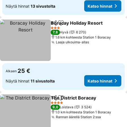
Näytä hinnat
13 sivustolta
Katso hinnat
Boracay Holiday Resort
Jaa
Lisää suosikkeihin
3 Tähtiluokitus
7,8
Hyvä
6 270
1.6 km kohteesta Station 1 Boracay
Laaja ulkouima-allas
25 €
Alkaen
Näytä hinnat
11 sivustolta
Katso hinnat
The District Boracay
Jaa
Lisää suosikkeihin
4 Tähtiluokitus
9,0
Loistava
3 524
1.0 km kohteesta Station 1 Boracay
Rannan äärellä Station 2:ssa