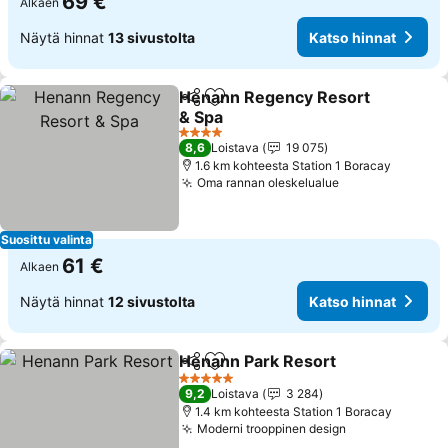
69 €
Alkaen
Näytä hinnat
13 sivustolta
Katso hinnat
Henann Regency Resort
Jaa
Lisää suosikkeihin
& Spa
4 Tähtiluokitus
8,6
Loistava
19 075
1.6 km kohteesta Station 1 Boracay
Oma rannan oleskelualue
Suosittu valinta
61 €
Alkaen
Näytä hinnat
12 sivustolta
Katso hinnat
Henann Park Resort
Jaa
Lisää suosikkeihin
5 Tähtiluokitus
9,2
Loistava
3 284
1.4 km kohteesta Station 1 Boracay
Moderni trooppinen design