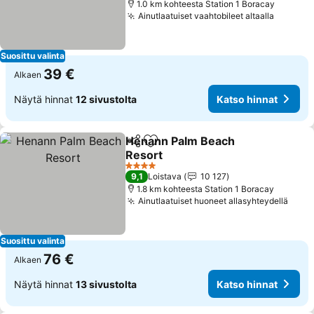
1.0 km kohteesta Station 1 Boracay
Ainutlaatuiset vaahtobileet altaalla
Suosittu valinta
39 €
Alkaen
Näytä hinnat
12 sivustolta
Katso hinnat
Henann Palm Beach
Jaa
Lisää suosikkeihin
Resort
4 Tähtiluokitus
9,1
Loistava
10 127
1.8 km kohteesta Station 1 Boracay
Ainutlaatuiset huoneet allasyhteydellä
Suosittu valinta
76 €
Alkaen
Näytä hinnat
13 sivustolta
Katso hinnat