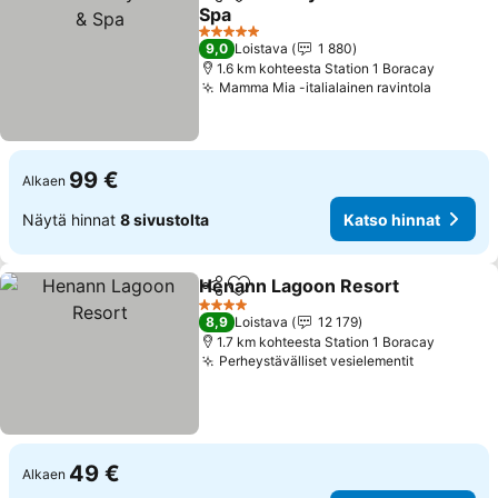
Jaa
Lisää suosikkeihin
Spa
5 Tähtiluokitus
9,0
Loistava
1 880
1.6 km kohteesta Station 1 Boracay
Mamma Mia -italialainen ravintola
99 €
Alkaen
Näytä hinnat
8 sivustolta
Katso hinnat
Henann Lagoon Resort
Jaa
Lisää suosikkeihin
4 Tähtiluokitus
8,9
Loistava
12 179
1.7 km kohteesta Station 1 Boracay
Perheystävälliset vesielementit
49 €
Alkaen