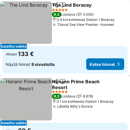
The Lind Boracay
Jaa
Lisää suosikkeihin
5 Tähtiluokitus
9,2
Loistava
5 050
0.4 km kohteesta Station 1 Boracay
Tilavat Sea View Premier -huoneet
Suosittu valinta
133 €
Alkaen
Näytä hinnat
9 sivustolta
Katso hinnat
Henann Prime Beach
Jaa
Lisää suosikkeihin
Resort
5 Tähtiluokitus
9,2
Loistava
8 678
0.1 km kohteesta Station 1 Boracay
Lähellä Willy's Rockia
Suosittu valinta