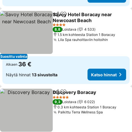
Savoy Hotel Boracay near
Jaa
Lisää suosikkeihin
Newcoast Beach
4 Tähtiluokitus
8,8
Loistava
4 533
1.5 km kohteesta Station 1 Boracay
Lila Spa rauhoittaviin hoitoihin
Suosittu valinta
36 €
Alkaen
Näytä hinnat
13 sivustolta
Katso hinnat
Discovery Boracay
Jaa
Lisää suosikkeihin
5 Tähtiluokitus
9,3
Loistava
6 022
0.3 km kohteesta Station 1 Boracay
Palkittu Terra Wellness Spa