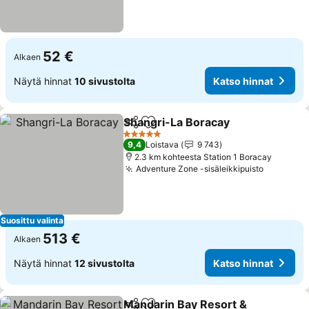
52 €
Alkaen
Näytä hinnat
10 sivustolta
Katso hinnat
Shangri-La Boracay
Jaa
Lisää suosikkeihin
5 Tähtiluokitus
9,4
Loistava
9 743
2.3 km kohteesta Station 1 Boracay
Adventure Zone -sisäleikkipuisto
Suosittu valinta
513 €
Alkaen
Näytä hinnat
12 sivustolta
Katso hinnat
Mandarin Bay Resort &