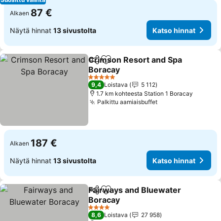
87 €
Alkaen
Näytä hinnat
13 sivustolta
Katso hinnat
Crimson Resort and Spa
Jaa
Lisää suosikkeihin
Boracay
5 Tähtiluokitus
9,4
Loistava
5 112
1.7 km kohteesta Station 1 Boracay
Palkittu aamiaisbuffet
187 €
Alkaen
Näytä hinnat
13 sivustolta
Katso hinnat
Fairways and Bluewater
Jaa
Lisää suosikkeihin
Boracay
4 Tähtiluokitus
8,6
Loistava
27 958