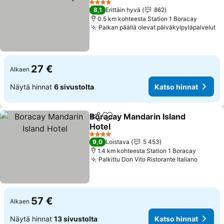
4 Tähtiluokitus
8,1
Erittäin hyvä
862
0.5 km kohteesta Station 1 Boracay
Paikan päällä olevat päiväkylpyläpalvelut
27 €
Alkaen
Näytä hinnat
6 sivustolta
Katso hinnat
Boracay Mandarin Island
Jaa
Lisää suosikkeihin
Hotel
4 Tähtiluokitus
9,0
Loistava
5 453
1.4 km kohteesta Station 1 Boracay
Palkittu Don Vito Ristorante Italiano
57 €
Alkaen
Näytä hinnat
13 sivustolta
Katso hinnat