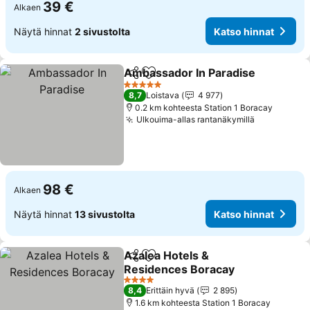
39 €
Alkaen
Näytä hinnat
2 sivustolta
Katso hinnat
Ambassador In Paradise
Jaa
Lisää suosikkeihin
5 Tähtiluokitus
8,7
Loistava
4 977
0.2 km kohteesta Station 1 Boracay
Ulkouima-allas rantanäkymillä
98 €
Alkaen
Näytä hinnat
13 sivustolta
Katso hinnat
Azalea Hotels &
Jaa
Lisää suosikkeihin
Residences Boracay
4 Tähtiluokitus
8,4
Erittäin hyvä
2 895
1.6 km kohteesta Station 1 Boracay