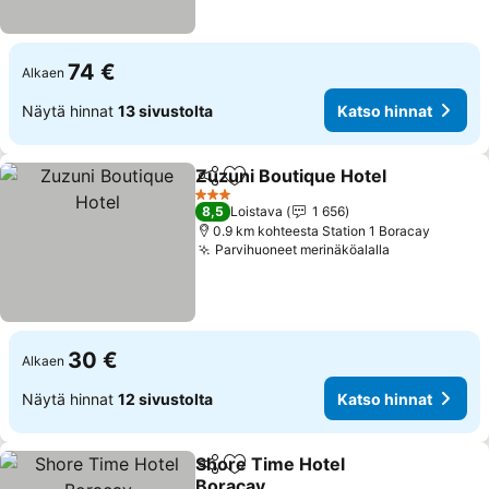
74 €
Alkaen
Näytä hinnat
13 sivustolta
Katso hinnat
Zuzuni Boutique Hotel
Jaa
Lisää suosikkeihin
3 Tähtiluokitus
8,5
Loistava
1 656
0.9 km kohteesta Station 1 Boracay
Parvihuoneet merinäköalalla
30 €
Alkaen
Näytä hinnat
12 sivustolta
Katso hinnat
Shore Time Hotel
Jaa
Lisää suosikkeihin
Boracay