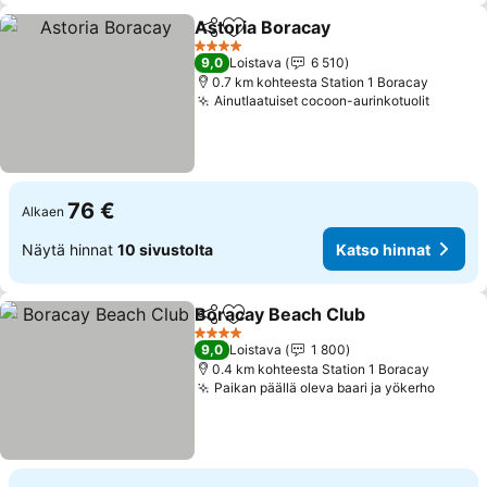
Astoria Boracay
Jaa
Lisää suosikkeihin
4 Tähtiluokitus
9,0
Loistava
6 510
0.7 km kohteesta Station 1 Boracay
Ainutlaatuiset cocoon-aurinkotuolit
76 €
Alkaen
Näytä hinnat
10 sivustolta
Katso hinnat
Boracay Beach Club
Jaa
Lisää suosikkeihin
4 Tähtiluokitus
9,0
Loistava
1 800
0.4 km kohteesta Station 1 Boracay
Paikan päällä oleva baari ja yökerho