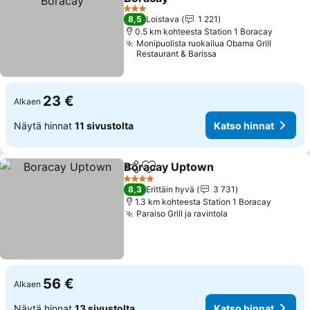
3 Tähtiluokitus
8,5
Loistava
1 221
0.5 km kohteesta Station 1 Boracay
Monipuolista ruokailua Obama Grill
Restaurant & Barissa
23 €
Alkaen
Näytä hinnat
11 sivustolta
Katso hinnat
Boracay Uptown
Jaa
Lisää suosikkeihin
4 Tähtiluokitus
8,3
Erittäin hyvä
3 731
1.3 km kohteesta Station 1 Boracay
Paraiso Grill ja ravintola
56 €
Alkaen
Näytä hinnat
13 sivustolta
Katso hinnat