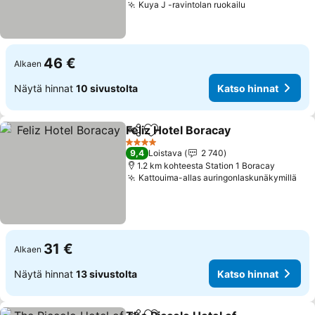
Kuya J -ravintolan ruokailu
46 €
Alkaen
Näytä hinnat
10 sivustolta
Katso hinnat
Feliz Hotel Boracay
Jaa
Lisää suosikkeihin
4 Tähtiluokitus
9,4
Loistava
2 740
1.2 km kohteesta Station 1 Boracay
Kattouima-allas auringonlaskunäkymillä
31 €
Alkaen
Näytä hinnat
13 sivustolta
Katso hinnat