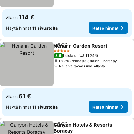
114 €
Alkaen
Näytä hinnat
11 sivustolta
Katso hinnat
Henann Garden Resort
Jaa
Lisää suosikkeihin
5 Tähtiluokitus
8,9
Loistava
11 246
1.6 km kohteesta Station 1 Boracay
Neljä valtavaa uima-allasta
61 €
Alkaen
Näytä hinnat
11 sivustolta
Katso hinnat
Canyon Hotels & Resorts
Jaa
Lisää suosikkeihin
Boracay