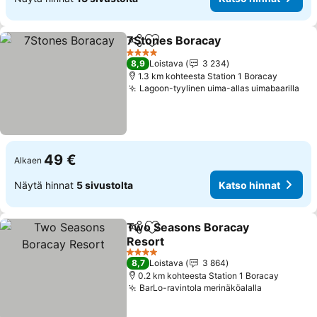
7Stones Boracay
Jaa
Lisää suosikkeihin
4 Tähtiluokitus
8,9
Loistava
3 234
1.3 km kohteesta Station 1 Boracay
Lagoon-tyylinen uima-allas uimabaarilla
49 €
Alkaen
Näytä hinnat
5 sivustolta
Katso hinnat
Two Seasons Boracay
Jaa
Lisää suosikkeihin
Resort
4 Tähtiluokitus
8,7
Loistava
3 864
0.2 km kohteesta Station 1 Boracay
BarLo-ravintola merinäköalalla