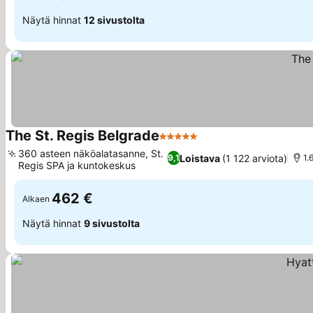
Näytä hinnat
12 sivustolta
The St. Regis Belgrade
5 Tähtiluokitus
360 asteen näköalatasanne, St.
Loistava
(1 122 arviota)
9,1
1.
Regis SPA ja kuntokeskus
462 €
Alkaen
Näytä hinnat
9 sivustolta