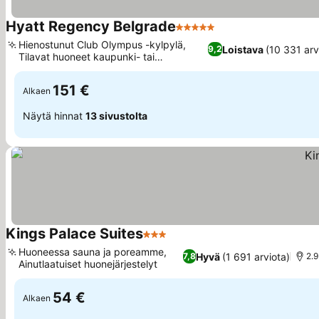
Hyatt Regency Belgrade
5 Tähtiluokitus
Hienostunut Club Olympus -kylpylä,
Loistava
(10 331 arv
9,2
Tilavat huoneet kaupunki- tai
puistonäkymillä
151 €
Alkaen
Näytä hinnat
13 sivustolta
Kings Palace Suites
3 Tähtiluokitus
Huoneessa sauna ja poreamme,
Hyvä
(1 691 arviota)
7,8
2.
Ainutlaatuiset huonejärjestelyt
54 €
Alkaen