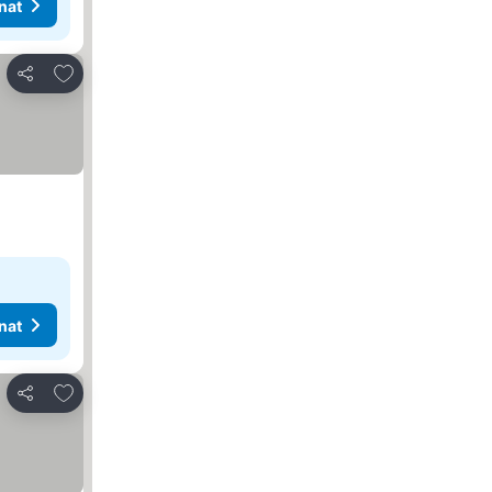
nat
Lisää suosikkeihin
Jaa
nat
Lisää suosikkeihin
Jaa