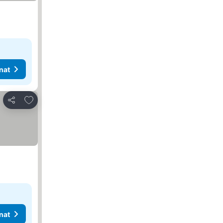
nat
Lisää suosikkeihin
Jaa
nat