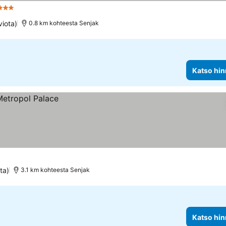
Tähtiluokitus
viota)
0.8 km kohteesta Senjak
Katso hin
ta)
3.1 km kohteesta Senjak
Katso hin