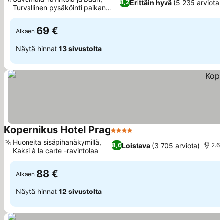
Erittäin hyvä
(5 235 arviota
8,2
Turvallinen pysäköinti paikan
päällä
69 €
Alkaen
Näytä hinnat
13 sivustolta
Kopernikus Hotel Prag
4 Tähtiluokitus
Huoneita sisäpihanäkymillä,
Loistava
(3 705 arviota)
8,6
2.
Kaksi à la carte -ravintolaa
88 €
Alkaen
Näytä hinnat
12 sivustolta