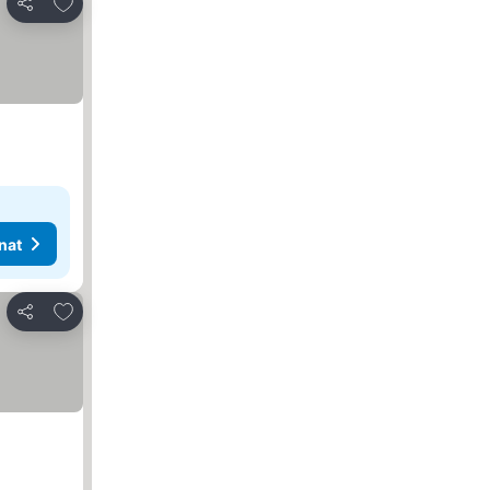
Lisää suosikkeihin
Jaa
nat
Lisää suosikkeihin
Jaa