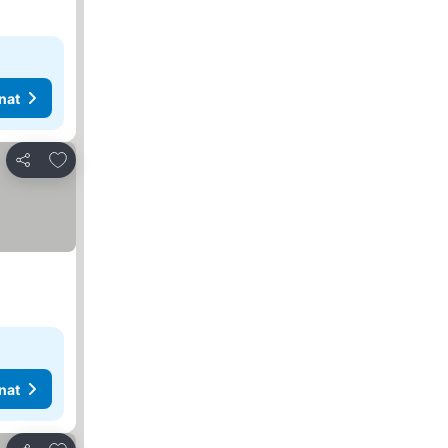
nat
Lisää suosikkeihin
Jaa
nat