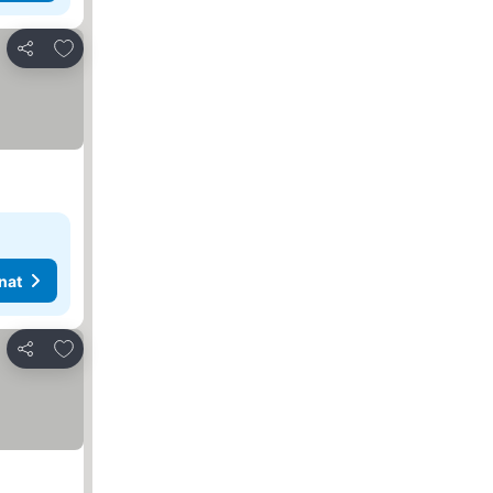
Lisää suosikkeihin
Jaa
nat
Lisää suosikkeihin
Jaa