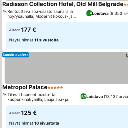
Radisson Collection Hotel, Old Mill Belgrade
4 
Rentouttava spa-osasto saunalla ja
Loistava
(8 353 ar
9,4
höyrysaunalla, Modernit kokous- ja
tapahtumatilat
177 €
Alkaen
Näytä hinnat
11 sivustolta
Suosittu valinta
Metropol Palace
5 Tähtiluokitus
Tilavat huoneet puisto- tai
Loistava
(13 137 arvio
8,9
kaupunkinäkymillä, Laaja spa- ja
hyvinvointikeidas
125 €
Alkaen
Näytä hinnat
18 sivustolta