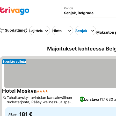
Kohde
Suodattimet
Lajittelu
Hinta
Senjak
Maksuton 
Majoitukset kohteessa Belg
Suosittu valinta
Hotel Moskva
4 Tähtiluokitus
Tchaikovsky-ravintolan kansainvälinen
Loistava
(17 630 a
9,1
ruokatarjonta, Pääsy wellness- ja spa-
keskukseen
181 €
Alkaen