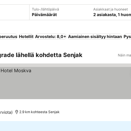
Tulo-/lähtöpäivä
Asiakkaat ja huoneet
Päivämäärät
2 asiakasta, 1 huo
peruutus
Hotellit
Arvostelu: 8,0+
Aamiainen sisältyy hintaan
Pys
rade lähellä kohdetta Senjak
Näin ma
rviota)
2.9 km kohteesta Senjak