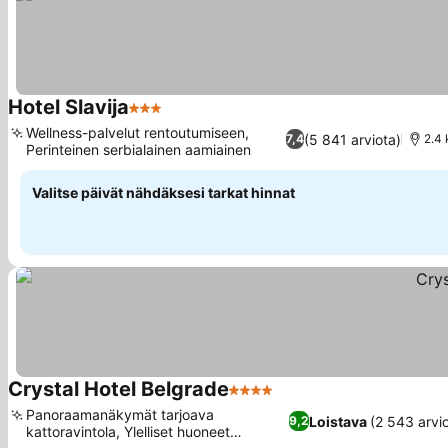
Hotel Slavija
3 Tähtiluokitus
Wellness-palvelut rentoutumiseen,
(5 841 arviota)
7,4
2.4
Perinteinen serbialainen aamiainen
Valitse päivät nähdäksesi tarkat hinnat
Crystal Hotel Belgrade
4 Tähtiluokitus
Panoraamanäkymät tarjoava
Loistava
(2 543 arvi
9,2
kattoravintola, Ylelliset huoneet