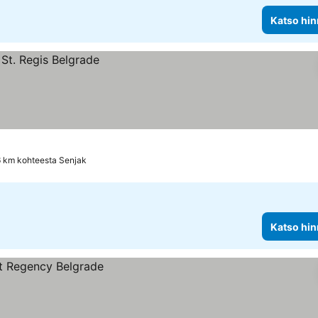
Katso hin
6 km kohteesta Senjak
Katso hin