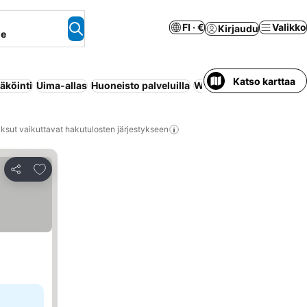
FI · €
Valikko
Kirjaudu
ne
Katso karttaa
äköinti
Uima-allas
Huoneisto palveluilla
Wi-Fi
Ilmastointi
Ennak
ksut vaikuttavat hakutulosten järjestykseen
Lisää suosikkeihin
Jaa