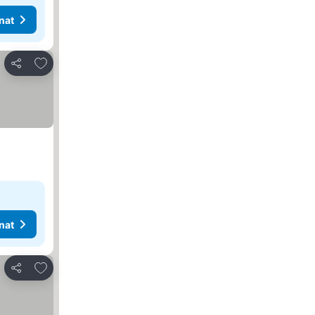
nat
Lisää suosikkeihin
Jaa
nat
Lisää suosikkeihin
Jaa