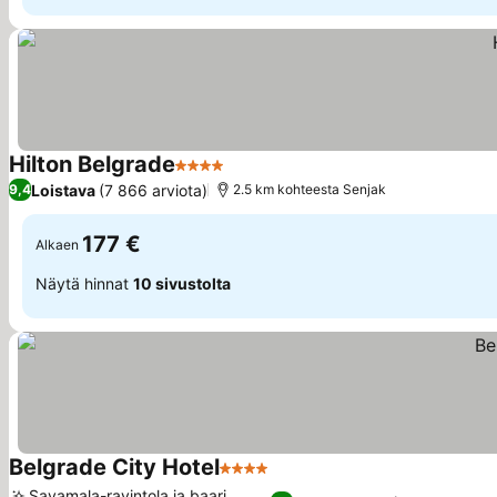
Hilton Belgrade
4 Tähtiluokitus
Loistava
(7 866 arviota)
9,4
2.5 km kohteesta Senjak
177 €
Alkaen
Näytä hinnat
10 sivustolta
Belgrade City Hotel
4 Tähtiluokitus
Savamala-ravintola ja baari,