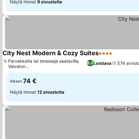
Näytä hinnat
9 sivustolta
City Nest Modern & Cozy Suites
4 Tähtiluokitus
Parvekkeita tai terasseja saatavilla,
Loistava
(1 574 arviot
8,6
Vaivaton
itsepalvelusisäänkirjautuminen
74 €
Alkaen
Näytä hinnat
12 sivustolta