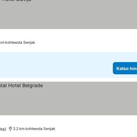
 km kohteesta Senjak
Katso hin
ota)
2.2 km kohteesta Senjak