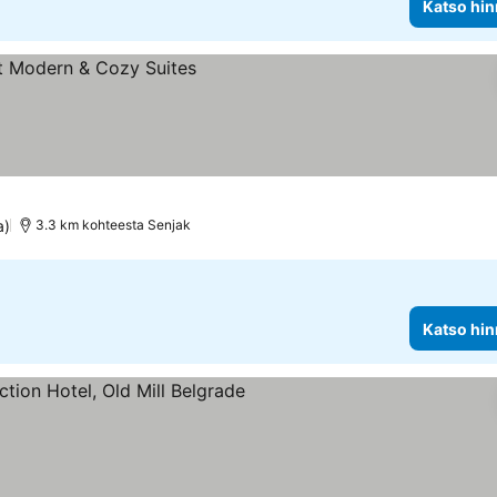
Katso hin
a)
3.3 km kohteesta Senjak
Katso hin