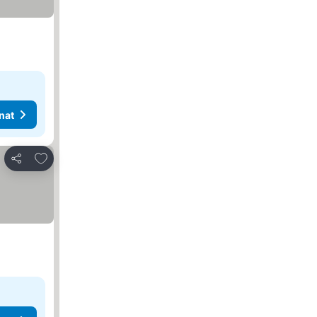
nat
Lisää suosikkeihin
Jaa