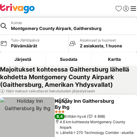
Suosikit
Kirjaud
Val
Kohde
Montgomery County Airpark, Gaithersburg
Tulo-/lähtöpäivä
Asiakkaat ja huoneet
Päivämäärät
2 asiakasta, 1 huone
Järjestä
Suodata
Kartta
Majoitukset kohteessa Gaithersburg lähellä
kohdetta Montgomery County Airpark
(Gaithersburg, Amerikan Yhdysvallat)
Näin maksut vaikuttavat hakutulosten järjestykseen
Holiday Inn Gaithersburg
Jaa
Lisää suosikkeihin
By Ihg
Katso hinnat
3 Tähtiluokitus
8,4
Erittäin hyvä
4 898
4.6 km kohteesta Montgomery County
Airpark
Lähellä I-270 Technology Corridor -aluetta
K