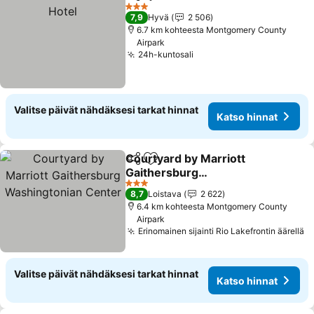
Jaa
Lisää suosikkeihin
K
3 Tähtiluokitus
7,9
Hyvä
2 506
6.7 km kohteesta Montgomery County
Airpark
24h-kuntosali
Katso hinnat
Valitse päivät nähdäksesi tarkat hinnat
Katso hinnat
Courtyard by Marriott
Jaa
Lisää suosikkeihin
Gaithersburg
Washingtonian Center
Katso hinnat
3 Tähtiluokitus
8,7
Loistava
2 622
6.4 km kohteesta Montgomery County
Airpark
Erinomainen sijainti Rio Lakefrontin äärellä
K
Valitse päivät nähdäksesi tarkat hinnat
Katso hinnat