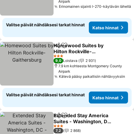
Airpark
Erinomainen sijainti I-270-käytävän lähellä
K
Valitse päivät nähdäksesi tarkat hinnat
Katso hinnat
Homewood Suites by
Jaa
Lisää suosikkeihin
Hilton Rockville-
Gaithersburg
Katso hinnat
3 Tähtiluokitus
9,0
Loistava
2 931
7.9 km kohteesta Montgomery County
Airpark
Kätevä pääsy paikallisiin nähtävyyksiin
Kat
Valitse päivät nähdäksesi tarkat hinnat
Katso hinnat
Extended Stay America
Jaa
Lisää suosikkeihin
Suites - Washington, DC -
Rockville
Katso hinnat
3 Tähtiluokitus
7,2
2 868