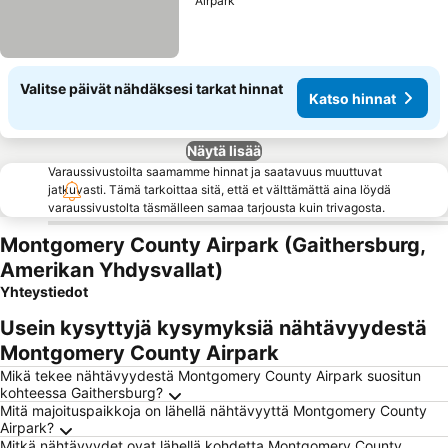
Airpark
Valitse päivät nähdäksesi tarkat hinnat
Katso hinnat
Näytä lisää
Varaussivustoilta saamamme hinnat ja saatavuus muuttuvat
jatkuvasti. Tämä tarkoittaa sitä, että et välttämättä aina löydä
varaussivustolta täsmälleen samaa tarjousta kuin trivagosta.
Montgomery County Airpark (Gaithersburg,
Amerikan Yhdysvallat)
Yhteystiedot
Usein kysyttyjä kysymyksiä nähtävyydestä
Montgomery County Airpark
Mikä tekee nähtävyydestä Montgomery County Airpark suositun
kohteessa Gaithersburg?
Mitä majoituspaikkoja on lähellä nähtävyyttä Montgomery County
Airpark?
Mitkä nähtävyydet ovat lähellä kohdetta Montgomery County