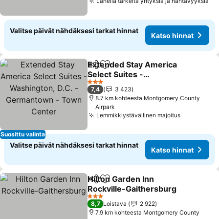
Lähellä tärkeitä yrityksiä ja nähtävyyksiä
Ka
Valitse päivät nähdäksesi tarkat hinnat
Katso hinnat
Extended Stay America
Jaa
Lisää suosikkeihin
Select Suites -
Washington, D.C. -
Katso hinnat
3 Tähtiluokitus
7,4
3 423
Germantown - Town
8.7 km kohteesta Montgomery County
Center
Airpark
Lemmikkiystävällinen majoitus
Katso hinn
Suosittu valinta
Valitse päivät nähdäksesi tarkat hinnat
Katso hinnat
Hilton Garden Inn
Jaa
Lisää suosikkeihin
Rockville-Gaithersburg
Katso hinnat
3 Tähtiluokitus
8,7
Loistava
2 922
7.9 km kohteesta Montgomery County