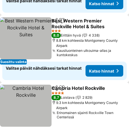
Valitse päivät nähdäksesi tarkat hinnat
Katso hinnat
Best Western Premier
Jaa
Lisää suosikkeihin
Rockville Hotel & Suites
Katso hinnat
3 Tähtiluokitus
8,0
Erittäin hyvä
4 338
8.8 km kohteesta Montgomery County
Airpark
Kausiluonteinen ulkouima-allas ja
kuntokeskus
Suosittu valinta
Valitse päivät nähdäksesi tarkat hinnat
Katso hinnat
Cambria Hotel Rockville
Jaa
Lisää suosikkeihin
Ka
4 Tähtiluokitus
8,7
Loistava
2 829
9.3 km kohteesta Montgomery County
Airpark
Erinomainen sijainti Rockville Town
Centerissä