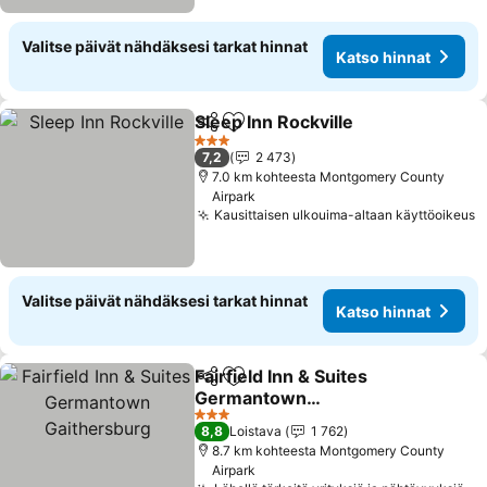
Valitse päivät nähdäksesi tarkat hinnat
Katso hinnat
Sleep Inn Rockville
Jaa
Lisää suosikkeihin
Katso h
3 Tähtiluokitus
7,2
2 473
7.0 km kohteesta Montgomery County
Airpark
Kausittaisen ulkouima-altaan käyttöoikeus
K
Valitse päivät nähdäksesi tarkat hinnat
Katso hinnat
Fairfield Inn & Suites
Jaa
Lisää suosikkeihin
Germantown
Gaithersburg
Katso hinnat
3 Tähtiluokitus
8,8
Loistava
1 762
8.7 km kohteesta Montgomery County
Airpark