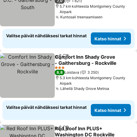
7,0
1 621
5.7 km kohteesta Montgomery County
Airpark
Kuntosali treenaamiseen
Katso hinnat
Valitse päivät nähdäksesi tarkat hinnat
Katso hinnat
Comfort Inn Shady Grove
Jaa
Lisää suosikkeihin
- Gaithersburg - Rockville
Katso hinnat
3 Tähtiluokitus
8,8
Loistava
3 250
5.3 km kohteesta Montgomery County
Airpark
Lähellä Shady Grove Metroa
Katso hinna
Valitse päivät nähdäksesi tarkat hinnat
Katso hinnat
Red Roof Inn PLUS+
Jaa
Lisää suosikkeihin
Washington DC Rockville