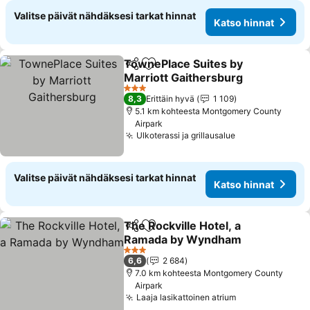
Valitse päivät nähdäksesi tarkat hinnat
Katso hinnat
TownePlace Suites by
Jaa
Lisää suosikkeihin
Marriott Gaithersburg
Katso hinnat
3 Tähtiluokitus
8,3
Erittäin hyvä
1 109
5.1 km kohteesta Montgomery County
Airpark
Ulkoterassi ja grillausalue
Katso hinnat
Valitse päivät nähdäksesi tarkat hinnat
Katso hinnat
The Rockville Hotel, a
Jaa
Lisää suosikkeihin
Ramada by Wyndham
Katso hinnat
3 Tähtiluokitus
6,6
2 684
7.0 km kohteesta Montgomery County
Airpark
Laaja lasikattoinen atrium
Katso hinnat