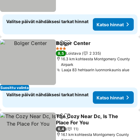
Valitse päivät nähdäksesi tarkat hinnat
Katso hinnat
Bolger Center
Jaa
Lisää suosikkeihin
Katso hinnat
3 Tähtiluokitus
8,5
Loistava
2 335
16.3 km kohteesta Montgomery County
Airpark
Laaja 83 hehtaarin luonnonkaunis alue
Kats
Suosittu valinta
Valitse päivät nähdäksesi tarkat hinnat
Katso hinnat
The Cozy Near Dc, Is The
Jaa
Lisää suosikkeihin
Place For You
Katso hinnat
6,4
11
16.1 km kohteesta Montgomery County