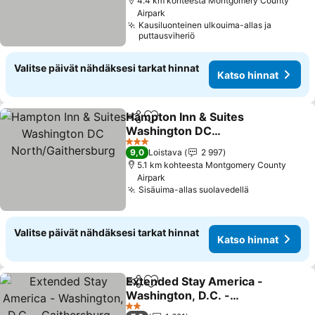
4.4 km kohteesta Montgomery County
Airpark
Kausiluonteinen ulkouima-allas ja
puttausviheriö
Valitse päivät nähdäksesi tarkat hinnat
Katso hinnat
Hampton Inn & Suites
Jaa
Lisää suosikkeihin
Washington DC
North/Gaithersburg
Katso hinnat
3 Tähtiluokitus
9,0
Loistava
2 997
5.1 km kohteesta Montgomery County
Airpark
Sisäuima-allas suolavedellä
Katso hinnat
Valitse päivät nähdäksesi tarkat hinnat
Katso hinnat
Extended Stay America -
Jaa
Lisää suosikkeihin
Washington, D.C. -
Gaithersburg - South
Katso hinnat
2 Tähtiluokitus