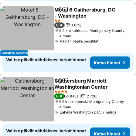
Motel 6 Gaithersburg, DC
Jaa
Lisää suosikkeihin
- Washington
Katso hinnat
2 Tähtiluokitus
6,4
1 615
5.4 km kohteesta Montgomery County
Airpark
Paikan päällä pesutilat
Katso hinnat
Suosittu valinta
Valitse päivät nähdäksesi tarkat hinnat
Katso hinnat
Gaithersburg Marriott
Jaa
Lisää suosikkeihin
Washingtonian Center
Katso hinnat
4 Tähtiluokitus
8,8
Loistava
2 726
6.5 km kohteesta Montgomery County
Airpark
Lähellä Washington D.C.:n metroa
Katso hi
Valitse päivät nähdäksesi tarkat hinnat
Katso hinnat