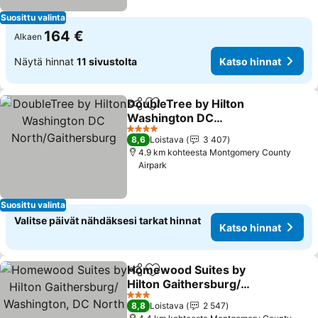
Suosittu valinta
164 €
Alkaen
Näytä hinnat
11 sivustolta
Katso hinnat
DoubleTree by Hilton
Jaa
Lisää suosikkeihin
Washington DC
North/Gaithersburg
Katso hinnat
4 Tähtiluokitus
8,6
Loistava
3 407
4.9 km kohteesta Montgomery County
Airpark
Suosittu valinta
Valitse päivät nähdäksesi tarkat hinnat
Katso hinnat
Homewood Suites by
Jaa
Lisää suosikkeihin
Hilton Gaithersburg/
Washington, DC North
Katso hinnat
3 Tähtiluokitus
8,8
Loistava
2 547