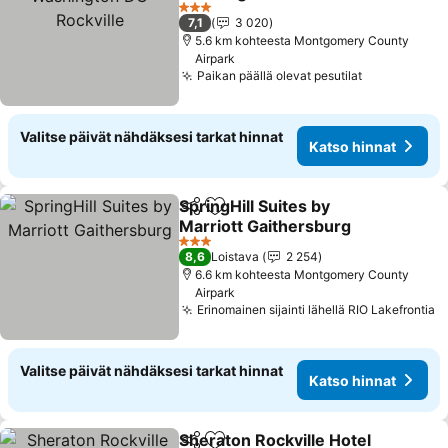
Katso hinnat
3 Tähtiluokitus
7,1
3 020
5.6 km kohteesta Montgomery County
Airpark
Paikan päällä olevat pesutilat
Katso hinna
Valitse päivät nähdäksesi tarkat hinnat
Katso hinnat
SpringHill Suites by
Jaa
Lisää suosikkeihin
Marriott Gaithersburg
Katso hinnat
3 Tähtiluokitus
8,6
Loistava
2 254
6.6 km kohteesta Montgomery County
Airpark
Erinomainen sijainti lähellä RIO Lakefrontia
K
Valitse päivät nähdäksesi tarkat hinnat
Katso hinnat
Sheraton Rockville Hotel