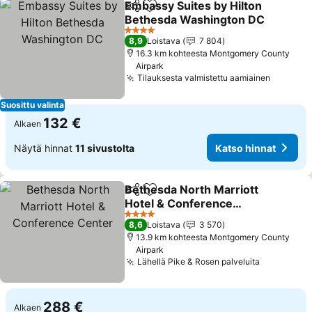
Embassy Suites by Hilton
Jaa
Lisää suosikkeihin
Bethesda Washington DC
Katso hinnat
4 Tähtiluokitus
8,9
Loistava
7 804
16.3 km kohteesta Montgomery County
Airpark
Tilauksesta valmistettu aamiainen
Katso h
Suosittu valinta
132 €
Alkaen
Näytä hinnat
11 sivustolta
Katso hinnat
Bethesda North Marriott
Jaa
Lisää suosikkeihin
Hotel & Conference
Center
Katso hinnat
4 Tähtiluokitus
8,6
Loistava
3 570
13.9 km kohteesta Montgomery County
Airpark
Lähellä Pike & Rosen palveluita
Katso hin
288 €
Alkaen