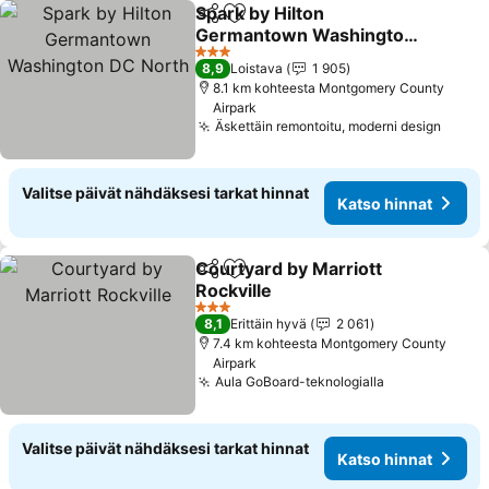
Spark by Hilton
Jaa
Lisää suosikkeihin
Germantown Washington
DC North
Katso hinnat
3 Tähtiluokitus
8,9
Loistava
1 905
8.1 km kohteesta Montgomery County
Airpark
Äskettäin remontoitu, moderni design
Katso
Valitse päivät nähdäksesi tarkat hinnat
Katso hinnat
Courtyard by Marriott
Jaa
Lisää suosikkeihin
Rockville
Katso hinnat
3 Tähtiluokitus
8,1
Erittäin hyvä
2 061
7.4 km kohteesta Montgomery County
Airpark
Aula GoBoard-teknologialla
Katso hinnat
Valitse päivät nähdäksesi tarkat hinnat
Katso hinnat