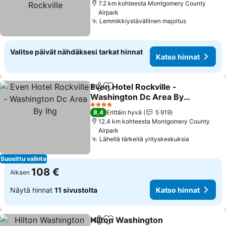
7.2 km kohteesta Montgomery County
Airpark
Lemmikkiystävällinen majoitus
Katso hinn
Valitse päivät nähdäksesi tarkat hinnat
Katso hinnat
Even Hotel Rockville -
Jaa
Lisää suosikkeihin
Washington Dc Area By
Ihg
Katso hinnat
4 Tähtiluokitus
8,4
Erittäin hyvä
5 919
12.4 km kohteesta Montgomery County
Airpark
Lähellä tärkeitä yrityskeskuksia
Katso hin
Suosittu valinta
108 €
Alkaen
Näytä hinnat
11 sivustolta
Katso hinnat
Hilton Washington
Jaa
Lisää suosikkeihin