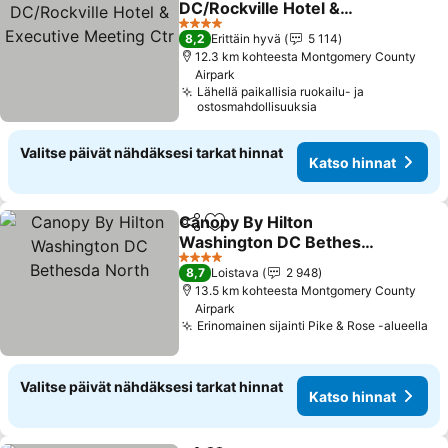
DC/Rockville Hotel &
Executive Meeting Ctr
Katso hinnat
4 Tähtiluokitus
8,2
Erittäin hyvä
5 114
12.3 km kohteesta Montgomery County
Airpark
Lähellä paikallisia ruokailu- ja
ostosmahdollisuuksia
Valitse päivät nähdäksesi tarkat hinnat
Katso hinnat
Canopy By Hilton
Jaa
Lisää suosikkeihin
Washington DC Bethesda
North
Katso hinnat
4 Tähtiluokitus
8,7
Loistava
2 948
13.5 km kohteesta Montgomery County
Airpark
Erinomainen sijainti Pike & Rose -alueella
Ka
Valitse päivät nähdäksesi tarkat hinnat
Katso hinnat