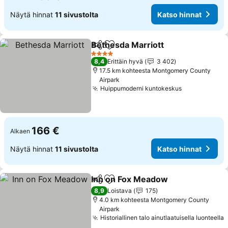
Näytä hinnat
11 sivustolta
Katso hinnat
Bethesda Marriott
Jaa
Lisää suosikkeihin
Katso hi
4 Tähtiluokitus
8,4
Erittäin hyvä
3 402
17.5 km kohteesta Montgomery County
Airpark
Huippumoderni kuntokeskus
Katso hinna
166 €
Alkaen
Näytä hinnat
11 sivustolta
Katso hinnat
Inn on Fox Meadow
Jaa
Lisää suosikkeihin
Katso 
8,9
Loistava
175
4.0 km kohteesta Montgomery County
Airpark
Historiallinen talo ainutlaatuisella luonteella
K