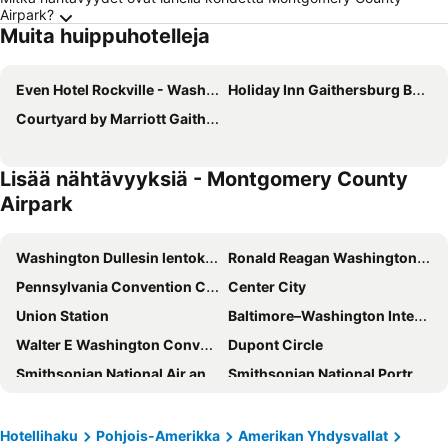
Airpark?
Muita huippuhotelleja
Even Hotel Rockville - Washington Dc Area By Ihg
Holiday Inn Gaithersburg By Ihg
Courtyard by Marriott Gaithersburg Washingtonian Center
Lisää nähtävyyksiä - Montgomery County
Airpark
Washington Dullesin lentokenttä
Ronald Reagan Washington National Airport
Pennsylvania Convention Center
Center City
Union Station
Baltimore–Washington International Airport
Walter E Washington Convention Center
Dupont Circle
Smithsonian National Air and Space Museum
Smithsonian National Portrait Gallery
Capitol Hill
Philadelphia International Airport
Citizens Bank Park
Valkoinen talo
Hotellihaku
Pohjois-Amerikka
Amerikan Yhdysvallat