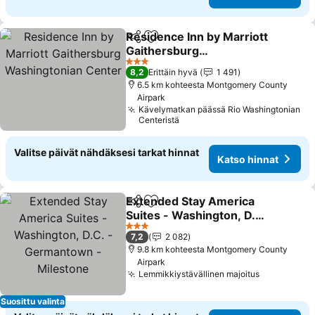
Residence Inn by Marriott
Jaa
Lisää suosikkeihin
Gaithersburg
Washingtonian Center
Katso hinnat
3 Tähtiluokitus
8,2
Erittäin hyvä
1 491
6.5 km kohteesta Montgomery County
Airpark
Kävelymatkan päässä Rio Washingtonian
Centeristä
Valitse päivät nähdäksesi tarkat hinnat
Katso hinnat
Extended Stay America
Jaa
Lisää suosikkeihin
Suites - Washington, D.C.
- Germantown -
Katso hinnat
3 Tähtiluokitus
7,2
2 082
Milestone
9.8 km kohteesta Montgomery County
Airpark
Lemmikkiystävällinen majoitus
Katso hinn
Suosittu valinta