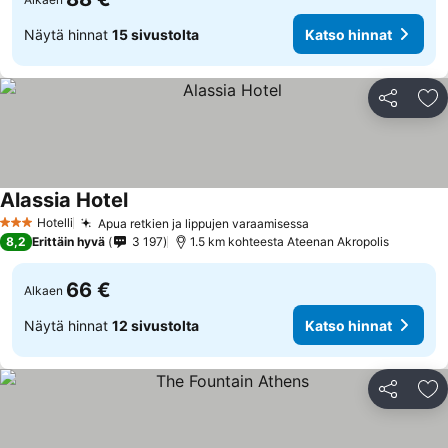
Näytä hinnat
15 sivustolta
Katso hinnat
Jaa
Li
Alassia Hotel
Hotelli
Apua retkien ja lippujen varaamisessa
3 Tähtiluokitus
8,2
Erittäin hyvä
3 197
1.5 km kohteesta Ateenan Akropolis
66 €
Alkaen
Näytä hinnat
12 sivustolta
Katso hinnat
Jaa
Li