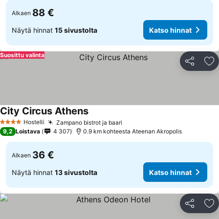
88 €
Alkaen
Näytä hinnat
15 sivustolta
Katso hinnat
Suosittu valinta
Jaa
Li
City Circus Athens
Hostelli
Zampano bistrot ja baari
4 Tähtiluokitus
9,2
Loistava
4 307
0.9 km kohteesta Ateenan Akropolis
36 €
Alkaen
Näytä hinnat
13 sivustolta
Katso hinnat
Jaa
Li