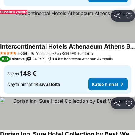
Suosittu valinta
Jaa
Li
Intercontinental Hotels Athenaeum Athens By Ihg
Hotelli
Ylellinen I-Spa KORRES-tuotteilla
5 Tähtiluokitus
8,9
Loistava
14 797
1.4 km kohteesta Ateenan Akropolis
148 €
Alkaen
Näytä hinnat
14 sivustolta
Katso hinnat
Jaa
Li
Dorian Inn, Sure Hotel Collection by Best Western