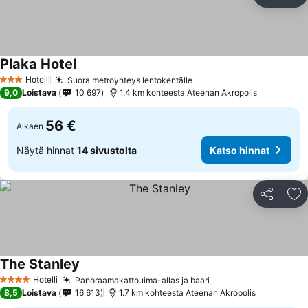
Jaa
Li
Plaka Hotel
Hotelli
Suora metroyhteys lentokentälle
3 Tähtiluokitus
9,0
Loistava
10 697
1.4 km kohteesta Ateenan Akropolis
56 €
Alkaen
Näytä hinnat
14 sivustolta
Katso hinnat
Jaa
Li
The Stanley
Hotelli
Panoraamakattouima-allas ja baari
4 Tähtiluokitus
8,5
Loistava
16 613
1.7 km kohteesta Ateenan Akropolis