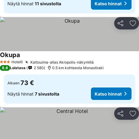
Näytä hinnat
11 sivustolta
Katso hinnat
Jaa
Li
Okupa
Hotelli
Kattouima-allas Akropolis-näkymillä
3 Tähtiluokitus
9,6
Loistava
2 580
0.5 km kohteesta Monastiraki
73 €
Alkaen
Näytä hinnat
7 sivustolta
Katso hinnat
Jaa
Li