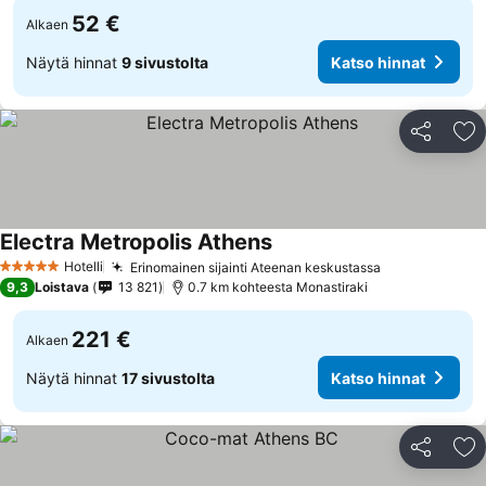
52 €
Alkaen
Näytä hinnat
9 sivustolta
Katso hinnat
Jaa
Li
Electra Metropolis Athens
Hotelli
Erinomainen sijainti Ateenan keskustassa
5 Tähtiluokitus
9,3
Loistava
13 821
0.7 km kohteesta Monastiraki
221 €
Alkaen
Näytä hinnat
17 sivustolta
Katso hinnat
Jaa
Li