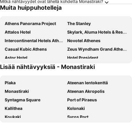
Mitkä nähtävyydet ovat lähellä kohdetta Monastiraki?
Muita huippuhotelleja
Athens Panorama Project
The Stanley
Attalos Hotel
Skylark, Aluma Hotels & Resorts
Intercontinental Hotels Athenaeum Athens By Ihg
Novotel Athenes
Casual Kubic Athens
Zeus Wyndham Grand Athens
Astor Hotel
Hotel President
Lisää nähtävyyksiä - Monastiraki
Athens One Smart Hotel
Grand Hyatt Athens
Xenophon Hotel
Play Theatrou Athens
Plaka
Ateenan lentokenttä
Arion Athens Hotel
Palmyra Beach Hotel
Monastiraki
Ateenan Akropolis
Alma Hotel
Royal Olympic Hotel
Syntagma Square
Port of Piraeus
Art Hotel Athens
Amazon Hotel
Kallithea
Kolonaki
Kimon Hotel Athens
Sofitel Athens Airport
Koukaki
Syros Port
Piraeus Theoxenia Hotel
Athens House
Athens Metro
Rafina Port
Novus City Hotel
Candia Hotel