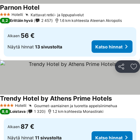
Parnon Hotel
Hotelli
Kattavat retki- ja lippupalvelut
3 Tähtiluokitus
8,2
Erittäin hyvä
2 457
1.6 km kohteesta Ateenan Akropolis
56 €
Alkaen
Näytä hinnat
13 sivustolta
Katso hinnat
Jaa
Li
Trendy Hotel by Athens Prime Hotels
Hotelli
Gourmet-aamiainen ja tuoretta appelsiinimehua
4 Tähtiluokitus
8,6
Loistava
1 320
1.2 km kohteesta Monastiraki
87 €
Alkaen
Näytä hinnat
11 sivustolta
Katso hinnat