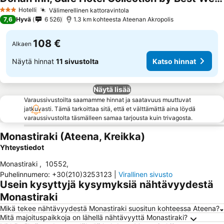
Hotelli
Välimerellinen kattoravintola
3 Tähtiluokitus
7,6
Hyvä
6 526
1.3 km kohteesta Ateenan Akropolis
108 €
Alkaen
Näytä hinnat
11 sivustolta
Katso hinnat
Näytä lisää
Varaussivustoilta saamamme hinnat ja saatavuus muuttuvat
jatkuvasti. Tämä tarkoittaa sitä, että et välttämättä aina löydä
varaussivustolta täsmälleen samaa tarjousta kuin trivagosta.
Monastiraki (Ateena, Kreikka)
Yhteystiedot
Monastiraki
,
10552
,
Puhelinnumero
:
+30(210)3253123
|
Virallinen sivusto
Usein kysyttyjä kysymyksiä nähtävyydestä
Monastiraki
Mikä tekee nähtävyydestä Monastiraki suositun kohteessa Ateena?
Mitä majoituspaikkoja on lähellä nähtävyyttä Monastiraki?