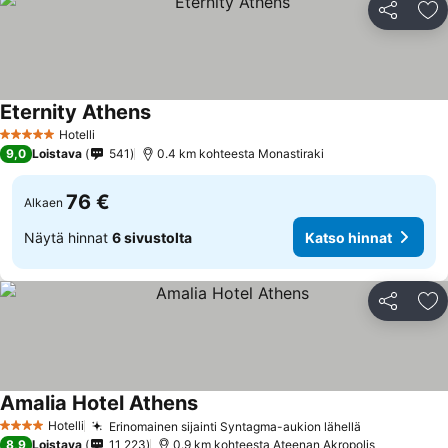
Jaa
Li
Eternity Athens
Hotelli
5 Tähtiluokitus
9,0
Loistava
541
0.4 km kohteesta Monastiraki
76 €
Alkaen
Näytä hinnat
6 sivustolta
Katso hinnat
Jaa
Li
Amalia Hotel Athens
Hotelli
Erinomainen sijainti Syntagma-aukion lähellä
4 Tähtiluokitus
8,9
Loistava
11 223
0.9 km kohteesta Ateenan Akropolis