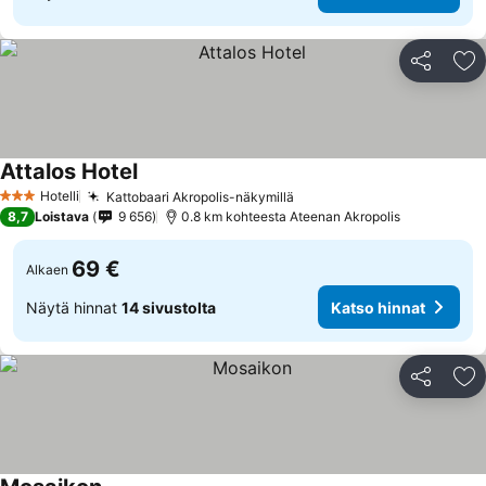
Jaa
Li
Attalos Hotel
Hotelli
Kattobaari Akropolis-näkymillä
3 Tähtiluokitus
8,7
Loistava
9 656
0.8 km kohteesta Ateenan Akropolis
69 €
Alkaen
Näytä hinnat
14 sivustolta
Katso hinnat
Jaa
Li