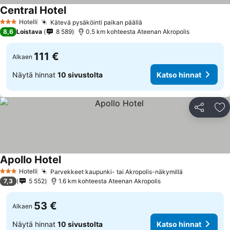
Central Hotel
Hotelli
Kätevä pysäköinti paikan päällä
3 Tähtiluokitus
8,6
Loistava
8 589
0.5 km kohteesta Ateenan Akropolis
111 €
Alkaen
Näytä hinnat
10 sivustolta
Katso hinnat
Jaa
Li
Apollo Hotel
Hotelli
Parvekkeet kaupunki- tai Akropolis-näkymillä
3 Tähtiluokitus
7,3
5 552
1.6 km kohteesta Ateenan Akropolis
53 €
Alkaen
Näytä hinnat
10 sivustolta
Katso hinnat