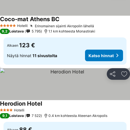
Coco-mat Athens BC
Hotelli
Erinomainen sijainti Akropolin lähellä
5 Tähtiluokitus
9,2
Loistava
5 795
1.1 km kohteesta Monastiraki
123 €
Alkaen
Näytä hinnat
11 sivustolta
Katso hinnat
Jaa
Li
Herodion Hotel
Hotelli
4 Tähtiluokitus
9,1
Loistava
7 522
0.4 km kohteesta Ateenan Akropolis
88 €
Alkaen