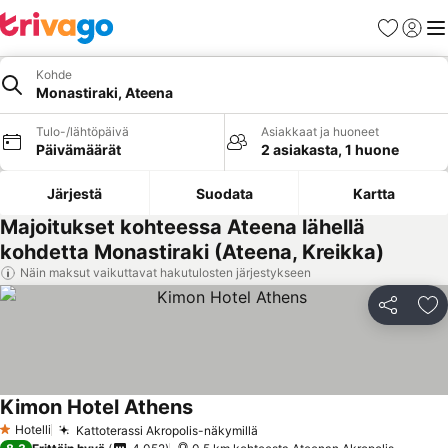
Suosikit
Kirjaud
Val
Kohde
Monastiraki, Ateena
Tulo-/lähtöpäivä
Asiakkaat ja huoneet
Päivämäärät
2 asiakasta, 1 huone
Järjestä
Suodata
Kartta
Majoitukset kohteessa Ateena lähellä
kohdetta Monastiraki (Ateena, Kreikka)
Näin maksut vaikuttavat hakutulosten järjestykseen
Jaa
Li
Kimon Hotel Athens
Hotelli
Kattoterassi Akropolis-näkymillä
1 Tähtiluokitus