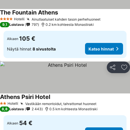
The Fountain Athens
Hotelli
Ainutlaatuiset kahden tason perhehuoneet
4 Tähtiluokitus
9,1
Loistava
797
0.2 km kohteesta Monastiraki
105 €
Alkaen
Näytä hinnat
8 sivustolta
Katso hinnat
Jaa
Li
Athens Psiri Hotel
Hotelli
Vastikään remontoidut, tahrattomat huoneet
2 Tähtiluokitus
8,8
Loistava
2 443
0.5 km kohteesta Monastiraki
54 €
Alkaen