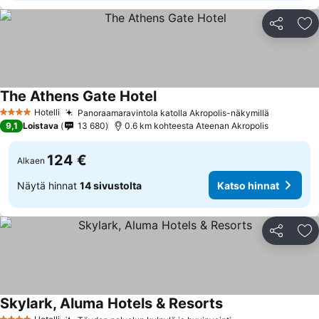
Jaa
Li
The Athens Gate Hotel
Hotelli
Panoraamaravintola katolla Akropolis-näkymillä
4 Tähtiluokitus
9,1
Loistava
13 680
0.6 km kohteesta Ateenan Akropolis
124 €
Alkaen
Näytä hinnat
14 sivustolta
Katso hinnat
Jaa
Li
Skylark, Aluma Hotels & Resorts