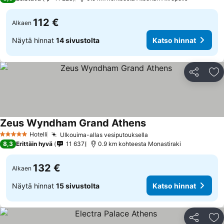
112 €
Alkaen
Näytä hinnat
14 sivustolta
Katso hinnat
Jaa
Li
Zeus Wyndham Grand Athens
Hotelli
Ulkouima-allas vesiputouksella
5 Tähtiluokitus
8,3
Erittäin hyvä
11 637
0.9 km kohteesta Monastiraki
132 €
Alkaen
Näytä hinnat
15 sivustolta
Katso hinnat
Jaa
Li