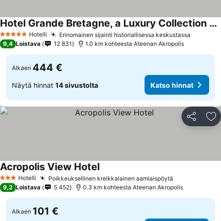
Hotel Grande Bretagne, a Luxury Collection Hotel, Athens
Hotelli
Erinomainen sijainti historiallisessa keskustassa
5 Tähtiluokitus
9,4
Loistava
12 831
1.0 km kohteesta Ateenan Akropolis
444 €
Alkaen
Näytä hinnat
14 sivustolta
Katso hinnat
Jaa
Li
Acropolis View Hotel
Hotelli
Poikkeuksellinen kreikkalainen aamiaispöytä
3 Tähtiluokitus
9,2
Loistava
5 452
0.3 km kohteesta Ateenan Akropolis
101 €
Alkaen