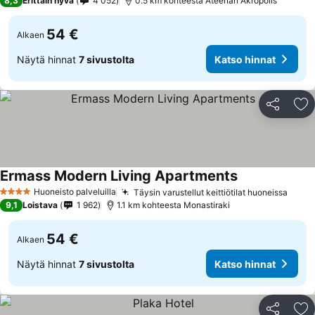
8,3
Erittäin hyvä
4 052
0.5 km kohteesta Ateenan Akropolis
54 €
Alkaen
Näytä hinnat
7 sivustolta
Katso hinnat
Jaa
Li
Ermass Modern Living Apartments
Huoneisto palveluilla
Täysin varustellut keittiötilat huoneissa
4 Tähtiluokitus
9,1
Loistava
1 962
1.1 km kohteesta Monastiraki
54 €
Alkaen
Näytä hinnat
7 sivustolta
Katso hinnat