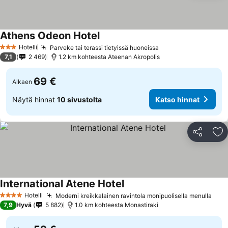
Athens Odeon Hotel
Hotelli
Parveke tai terassi tietyissä huoneissa
3 Tähtiluokitus
7,1
2 469
1.2 km kohteesta Ateenan Akropolis
69 €
Alkaen
Näytä hinnat
10 sivustolta
Katso hinnat
Jaa
Li
International Atene Hotel
Hotelli
Moderni kreikkalainen ravintola monipuolisella menulla
4 Tähtiluokitus
7,9
Hyvä
5 882
1.0 km kohteesta Monastiraki