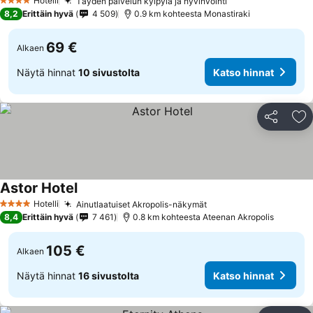
Hotelli
Täyden palvelun kylpylä ja hyvinvointi
4 Tähtiluokitus
8,2
Erittäin hyvä
4 509
0.9 km kohteesta Monastiraki
69 €
Alkaen
Näytä hinnat
10 sivustolta
Katso hinnat
Jaa
Li
Astor Hotel
Hotelli
Ainutlaatuiset Akropolis-näkymät
4 Tähtiluokitus
8,4
Erittäin hyvä
7 461
0.8 km kohteesta Ateenan Akropolis
105 €
Alkaen
Näytä hinnat
16 sivustolta
Katso hinnat