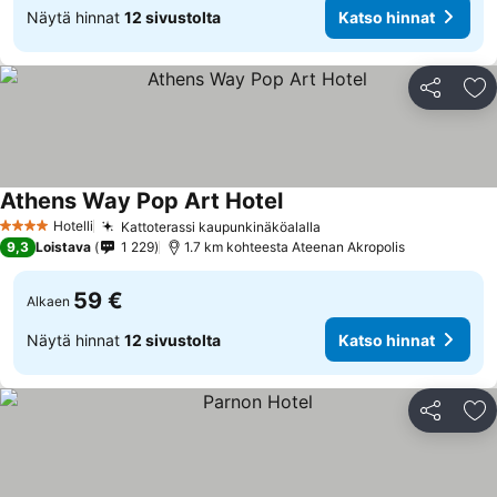
Näytä hinnat
12 sivustolta
Katso hinnat
Jaa
Li
Athens Way Pop Art Hotel
Hotelli
Kattoterassi kaupunkinäköalalla
4 Tähtiluokitus
9,3
Loistava
1 229
1.7 km kohteesta Ateenan Akropolis
59 €
Alkaen
Näytä hinnat
12 sivustolta
Katso hinnat
Jaa
Li