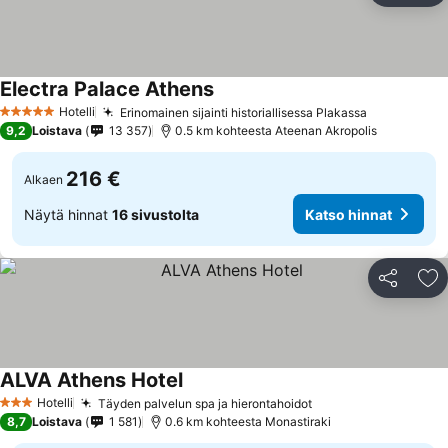
Electra Palace Athens
Hotelli
Erinomainen sijainti historiallisessa Plakassa
5 Tähtiluokitus
9,2
Loistava
13 357
0.5 km kohteesta Ateenan Akropolis
216 €
Alkaen
Näytä hinnat
16 sivustolta
Katso hinnat
Jaa
Li
ALVA Athens Hotel
Hotelli
Täyden palvelun spa ja hierontahoidot
3 Tähtiluokitus
8,7
Loistava
1 581
0.6 km kohteesta Monastiraki