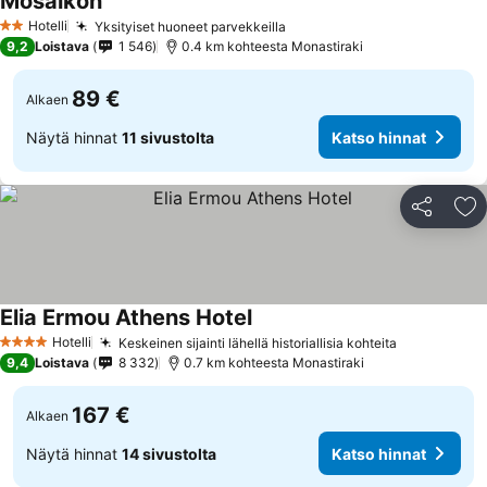
Mosaikon
Hotelli
Yksityiset huoneet parvekkeilla
2 Tähtiluokitus
9,2
Loistava
1 546
0.4 km kohteesta Monastiraki
89 €
Alkaen
Näytä hinnat
11 sivustolta
Katso hinnat
Jaa
Li
Elia Ermou Athens Hotel
Hotelli
Keskeinen sijainti lähellä historiallisia kohteita
4 Tähtiluokitus
9,4
Loistava
8 332
0.7 km kohteesta Monastiraki
167 €
Alkaen
Näytä hinnat
14 sivustolta
Katso hinnat