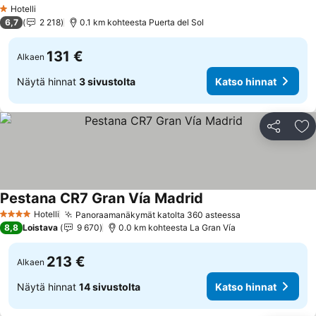
Katso hinnat
Hotelli
1 Tähtiluokitus
6,7
2 218
0.1 km kohteesta Puerta del Sol
131 €
Alkaen
Näytä hinnat
3 sivustolta
Katso hinnat
Jaa
Li
Pestana CR7 Gran Vía Madrid
Katso hinnat
Hotelli
Panoraamanäkymät katolta 360 asteessa
Katso hinnat
4 Tähtiluokitus
8,8
Loistava
9 670
0.0 km kohteesta La Gran Vía
213 €
Alkaen
Näytä hinnat
14 sivustolta
Katso hinnat