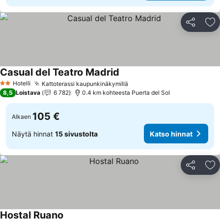
Jaa
Li
Casual del Teatro Madrid
Katso hinnat
Hotelli
Kattoterassi kaupunkinäkymillä
Katso hinnat
2 Tähtiluokitus
8,5
Loistava
6 782
0.4 km kohteesta Puerta del Sol
105 €
Alkaen
Näytä hinnat
15 sivustolta
Katso hinnat
Jaa
Li
Hostal Ruano