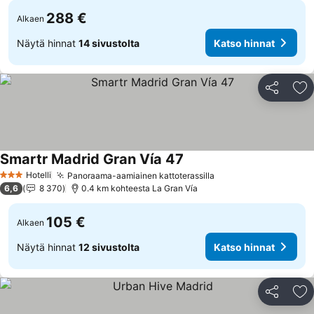
288 €
Alkaen
Näytä hinnat
14 sivustolta
Katso hinnat
Jaa
Li
Smartr Madrid Gran Vía 47
Katso hinnat
Hotelli
Panoraama-aamiainen kattoterassilla
Katso hinnat
3 Tähtiluokitus
6,6
8 370
0.4 km kohteesta La Gran Vía
105 €
Alkaen
Näytä hinnat
12 sivustolta
Katso hinnat
Jaa
Li