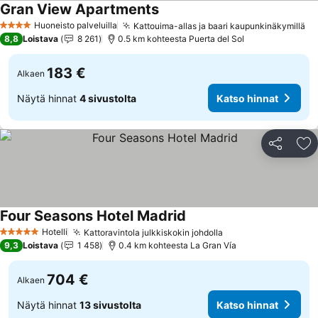
Gran View Apartments
Katso hinnat
Huoneisto palveluilla
Kattouima-allas ja baari kaupunkinäkymillä
Ka
4 Tähtiluokitus
8,8
Loistava
8 261
0.5 km kohteesta Puerta del Sol
183 €
Alkaen
Näytä hinnat
4 sivustolta
Katso hinnat
Jaa
Li
Four Seasons Hotel Madrid
Katso hinnat
Hotelli
Kattoravintola julkkiskokin johdolla
Katso hinnat
5 Tähtiluokitus
9,3
Loistava
1 458
0.4 km kohteesta La Gran Vía
704 €
Alkaen
Näytä hinnat
13 sivustolta
Katso hinnat