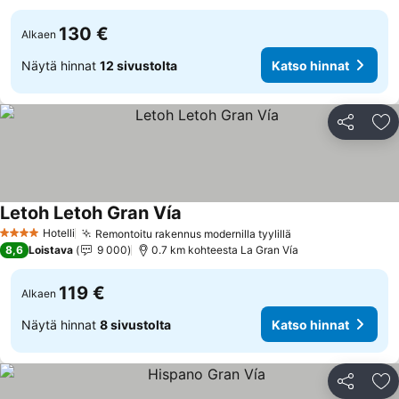
130 €
Alkaen
Näytä hinnat
12 sivustolta
Katso hinnat
Jaa
Li
Letoh Letoh Gran Vía
Katso hinnat
Hotelli
Remontoitu rakennus modernilla tyylillä
Katso hinnat
4 Tähtiluokitus
8,6
Loistava
9 000
0.7 km kohteesta La Gran Vía
119 €
Alkaen
Näytä hinnat
8 sivustolta
Katso hinnat
Jaa
Li