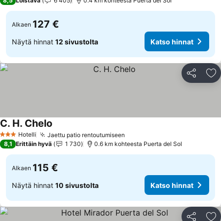
8,5
Loistava
6 405
0.4 km kohteesta Puerta del Sol
127 €
Alkaen
Näytä hinnat
12 sivustolta
Katso hinnat
Jaa
Li
C. H. Chelo
Katso hinnat
Hotelli
Jaettu patio rentoutumiseen
Katso hinnat
3 Tähtiluokitus
8,1
Erittäin hyvä
1 730
0.6 km kohteesta Puerta del Sol
115 €
Alkaen
Näytä hinnat
10 sivustolta
Katso hinnat