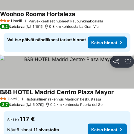
Woohoo Rooms Hortaleza
Katso hinnat
Hotelli
Parvekkeelliset huoneet kaupunkinäköalalla
Katso hinnat
3 Tähtiluokitus
9,2
Loistava
1 151
0.3 km kohteesta La Gran Vía
Valitse päivät nähdäksesi tarkat hinnat
Katso hinnat
Jaa
Li
B&B HOTEL Madrid Centro Plaza Mayor
Katso hi
Hotelli
Historiallinen rakennus Madridin keskustassa
Katso hinnat
2 Tähtiluokitus
8,7
Loistava
5 079
0.2 km kohteesta Puerta del Sol
117 €
Alkaen
Näytä hinnat
11 sivustolta
Katso hinnat