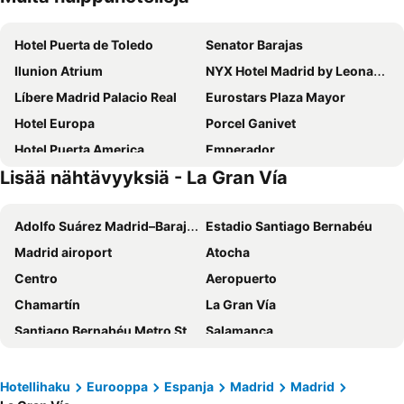
Hotel Puerta de Toledo
Senator Barajas
Ilunion Atrium
NYX Hotel Madrid by Leonardo Hotels
Líbere Madrid Palacio Real
Eurostars Plaza Mayor
Hotel Europa
Porcel Ganivet
Hotel Puerta America
Emperador
Lisää nähtävyyksiä - La Gran Vía
Hotel Indigo Madrid - Gran Via By Ihg
Hotel Riu Plaza Espana
Hotel Mediodia
Ilunion Pio XII
Adolfo Suárez Madrid–Barajas Airport
Estadio Santiago Bernabéu
Leonardo Hotel Madrid City Center
Novotel Madrid City Las Ventas
Madrid airoport
Atocha
Inhala Hotel Garden
Hotel Moderno
Centro
Aeropuerto
Ibis Styles Madrid City Las Ventas
Erase un Hotel
Chamartín
La Gran Vía
Ilunion Suites Madrid
Hotel Preciados
Santiago Bernabéu Metro Station
Salamanca
Victoria 4
Eurostars Madrid Tower
Puerta del Sol
Malasaña
Hostal Victoria II
NH Madrid Ribera del Manzanares
Plaza Mayor
La Latina
Casual del Teatro Madrid
Ibis Madrid Aeropuerto Barajas
Hotellihaku
Eurooppa
Espanja
Madrid
Madrid