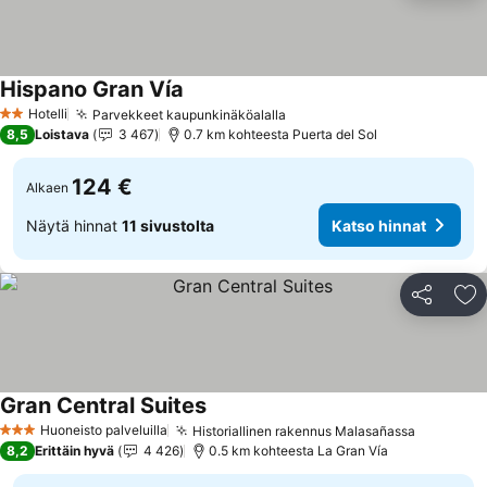
Hispano Gran Vía
Katso hinnat
Hotelli
Parvekkeet kaupunkinäköalalla
Katso hinnat
2 Tähtiluokitus
8,5
Loistava
3 467
0.7 km kohteesta Puerta del Sol
124 €
Alkaen
Näytä hinnat
11 sivustolta
Katso hinnat
Jaa
Li
Gran Central Suites
Katso hinnat
Huoneisto palveluilla
Historiallinen rakennus Malasañassa
Katso hi
3 Tähtiluokitus
8,2
Erittäin hyvä
4 426
0.5 km kohteesta La Gran Vía