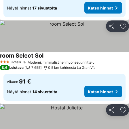
Näytä hinnat
17 sivustolta
Katso hinnat
Jaa
Li
room Select Sol
Katso hinnat
Hotelli
Moderni, minimalistinen huonesuunnittelu
Katso hinnat
3 Tähtiluokitus
8,6
Loistava
7 655
0.5 km kohteesta La Gran Vía
91 €
Alkaen
Näytä hinnat
14 sivustolta
Katso hinnat
Jaa
Li