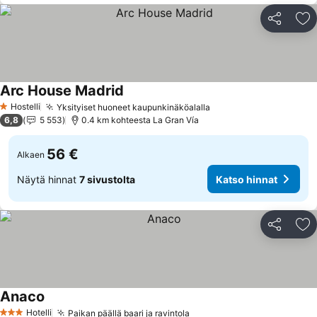
Jaa
Li
Arc House Madrid
Katso hinnat
Hostelli
Yksityiset huoneet kaupunkinäköalalla
Katso hinnat
1 Tähtiluokitus
6,8
5 553
0.4 km kohteesta La Gran Vía
56 €
Alkaen
Näytä hinnat
7 sivustolta
Katso hinnat
Jaa
Li
Anaco
Katso hinnat
Hotelli
Paikan päällä baari ja ravintola
Katso hinnat