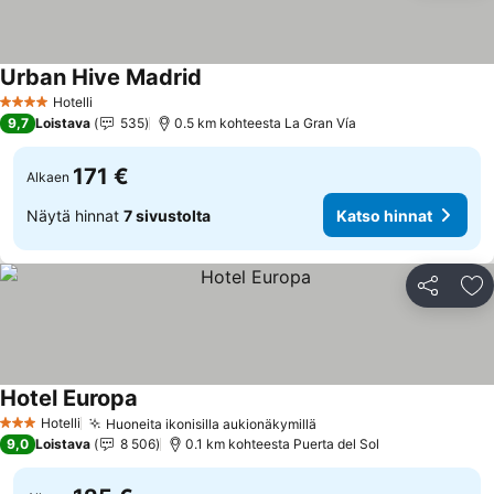
Urban Hive Madrid
Katso hinnat
Hotelli
4 Tähtiluokitus
9,7
Loistava
535
0.5 km kohteesta La Gran Vía
171 €
Alkaen
Näytä hinnat
7 sivustolta
Katso hinnat
Jaa
Li
Hotel Europa
Katso hinnat
Hotelli
Huoneita ikonisilla aukionäkymillä
Katso hinnat
3 Tähtiluokitus
9,0
Loistava
8 506
0.1 km kohteesta Puerta del Sol