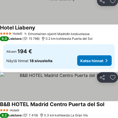
Jaa
Li
Hotel Liabeny
Katso hinnat
Hotelli
Erinomainen sijainti Madridin keskustassa
Katso hinnat
4 Tähtiluokitus
9,0
Loistava
15 798
0.2 km kohteesta Puerta del Sol
194 €
Alkaen
Näytä hinnat
18 sivustolta
Katso hinnat
Jaa
Li
B&B HOTEL Madrid Centro Puerta del Sol
Katso 
Hotelli
3 Tähtiluokitus
9,2
Loistava
7 419
0.3 km kohteesta La Gran Vía