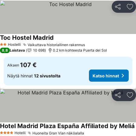
Jaa
Li
Toc Hostel Madrid
Katso hinnat
Hostelli
Vaikuttava historiallinen rakennus
Katso hinnat
2 Tähtiluokitus
8,8
Loistava
10 698
0.2 km kohteesta Puerta del Sol
107 €
Alkaen
Näytä hinnat
12 sivustolta
Katso hinnat
Jaa
Li
Hotel Madrid Plaza España Affiliated by Meliá
Hotelli
Huoneita Gran Vían näköalalla
Katso hinnat
4 Tähtiluokitus