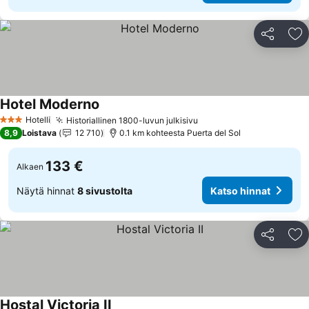
Jaa
Li
Hotel Moderno
Katso hinnat
Hotelli
Historiallinen 1800-luvun julkisivu
Katso hinnat
3 Tähtiluokitus
8,9
Loistava
12 710
0.1 km kohteesta Puerta del Sol
133 €
Alkaen
Näytä hinnat
8 sivustolta
Katso hinnat
Jaa
Li
Hostal Victoria II