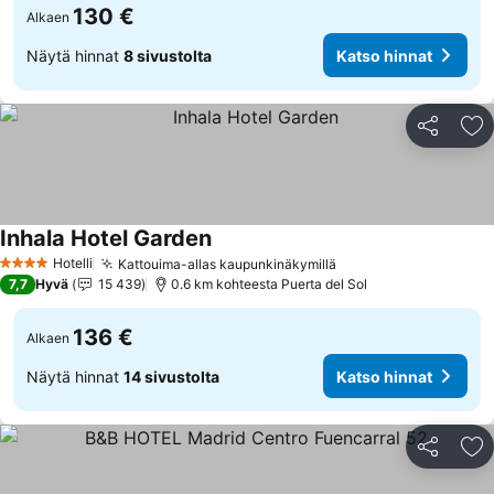
130 €
Alkaen
Näytä hinnat
8 sivustolta
Katso hinnat
Jaa
Li
Inhala Hotel Garden
Katso hinnat
Hotelli
Kattouima-allas kaupunkinäkymillä
Katso hinnat
4 Tähtiluokitus
7,7
Hyvä
15 439
0.6 km kohteesta Puerta del Sol
136 €
Alkaen
Näytä hinnat
14 sivustolta
Katso hinnat
Jaa
Li