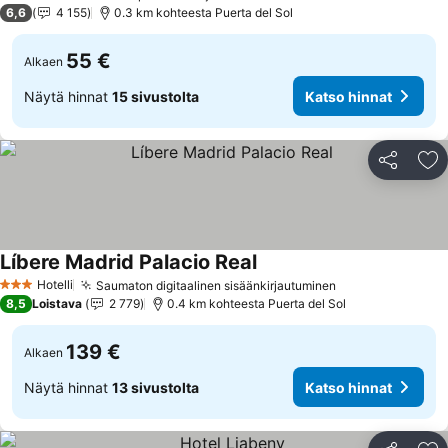
3 Tähtiluokitus
6,6
4 155
0.3 km kohteesta Puerta del Sol
55 €
Alkaen
Näytä hinnat
15 sivustolta
Katso hinnat
Jaa
Li
Líbere Madrid Palacio Real
Katso hinnat
Hotelli
Saumaton digitaalinen sisäänkirjautuminen
Katso hinnat
3 Tähtiluokitus
8,5
Loistava
2 779
0.4 km kohteesta Puerta del Sol
139 €
Alkaen
Näytä hinnat
13 sivustolta
Katso hinnat