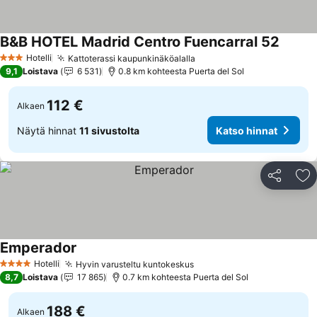
B&B HOTEL Madrid Centro Fuencarral 52
Katso 
Hotelli
Kattoterassi kaupunkinäköalalla
Katso hinnat
3 Tähtiluokitus
9,1
Loistava
6 531
0.8 km kohteesta Puerta del Sol
112 €
Alkaen
Näytä hinnat
11 sivustolta
Katso hinnat
Jaa
Li
Emperador
Katso hinnat
Hotelli
Hyvin varusteltu kuntokeskus
Katso hinnat
4 Tähtiluokitus
8,7
Loistava
17 865
0.7 km kohteesta Puerta del Sol
188 €
Alkaen