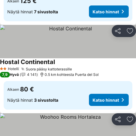
125 €
Alkaen
Näytä hinnat
7 sivustolta
Katso hinnat
Jaa
Li
Hostal Continental
Katso hinnat
Hotelli
Suora pääsy kattoterassille
Katso hinnat
2 Tähtiluokitus
7,9
Hyvä
4 141
0.5 km kohteesta Puerta del Sol
80 €
Alkaen
Näytä hinnat
3 sivustolta
Katso hinnat
Jaa
Li