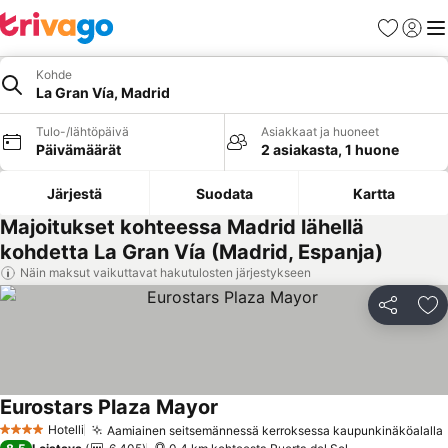
Suosikit
Kirjaud
Val
Kohde
La Gran Vía, Madrid
Tulo-/lähtöpäivä
Asiakkaat ja huoneet
Päivämäärät
2 asiakasta, 1 huone
Järjestä
Suodata
Kartta
Majoitukset kohteessa Madrid lähellä
kohdetta La Gran Vía (Madrid, Espanja)
Näin maksut vaikuttavat hakutulosten järjestykseen
Jaa
Li
Eurostars Plaza Mayor
Katso hinnat
Hotelli
Aamiainen seitsemännessä kerroksessa kaupunkinäköalalla
4 Tähtiluokitus