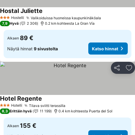
Hostal Juliette
Katso hinnat
Hostelli
Valikoiduissa huoneissa kaupunkinäköala
Katso hinnat
3 Tähtiluokitus
7,9
Hyvä
2 306
0.2 km kohteesta La Gran Vía
89 €
Alkaen
Näytä hinnat
9 sivustolta
Katso hinnat
Jaa
Li
Hotel Regente
Katso hinnat
Hotelli
Tilava sviitti terassilla
Katso hinnat
3 Tähtiluokitus
8,3
Erittäin hyvä
11 199
0.4 km kohteesta Puerta del Sol
155 €
Alkaen