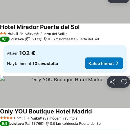
Jaa
Li
Hotel Mirador Puerta del Sol
Katso hinnat
Hotelli
Näkymät Puerta del Solille
Katso hinnat
2 Tähtiluokitus
8,5
Loistava
5 171
0.1 km kohteesta Puerta del Sol
102 €
Alkaen
Näytä hinnat
10 sivustolta
Katso hinnat
Jaa
Li
Only YOU Boutique Hotel Madrid
Katso hinnat
Hotelli
Vaikuttava moderni ravintola
Katso hinnat
4 Tähtiluokitus
9,5
Loistava
11 769
0.9 km kohteesta Puerta del Sol