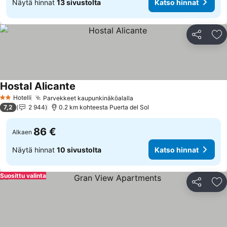
Näytä hinnat
13 sivustolta
Katso hinnat
Jaa
Li
Hostal Alicante
Katso hinnat
Hotelli
Parvekkeet kaupunkinäköalalla
Katso hinnat
2 Tähtiluokitus
7,2
2 944
0.2 km kohteesta Puerta del Sol
86 €
Alkaen
Näytä hinnat
10 sivustolta
Katso hinnat
Suosittu valinta
Jaa
Li