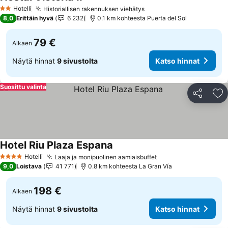
Katso hinnat
Hotelli
Historiallisen rakennuksen viehätys
Katso hinnat
2 Tähtiluokitus
8,0
Erittäin hyvä
6 232
0.1 km kohteesta Puerta del Sol
79 €
Alkaen
Näytä hinnat
9 sivustolta
Katso hinnat
Suosittu valinta
Jaa
Li
Hotel Riu Plaza Espana
Katso hinnat
Hotelli
Laaja ja monipuolinen aamiaisbuffet
Katso hinnat
4 Tähtiluokitus
9,0
Loistava
41 771
0.8 km kohteesta La Gran Vía
198 €
Alkaen
Näytä hinnat
9 sivustolta
Katso hinnat