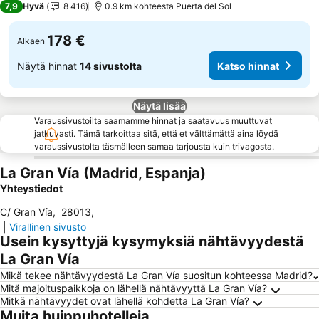
7,9
Hyvä
8 416
0.9 km kohteesta Puerta del Sol
178 €
Alkaen
Näytä hinnat
14 sivustolta
Katso hinnat
Näytä lisää
Varaussivustoilta saamamme hinnat ja saatavuus muuttuvat
jatkuvasti. Tämä tarkoittaa sitä, että et välttämättä aina löydä
varaussivustolta täsmälleen samaa tarjousta kuin trivagosta.
La Gran Vía (Madrid, Espanja)
Yhteystiedot
C/ Gran Vía
,
28013
,
|
Virallinen sivusto
Usein kysyttyjä kysymyksiä nähtävyydestä
La Gran Vía
Mikä tekee nähtävyydestä La Gran Vía suositun kohteessa Madrid?
Mitä majoituspaikkoja on lähellä nähtävyyttä La Gran Vía?
Mitkä nähtävyydet ovat lähellä kohdetta La Gran Vía?
Muita huippuhotelleja