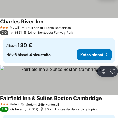
Charles River Inn
Motelli
Edullinen tukikohta Bostonissa
3 Tähtiluokitus
7,0
685
5.0 km kohteesta Fenway Park
130 €
Alkaen
Näytä hinnat
4 sivustolta
Katso hinnat
Jaa
Li
Fairfield Inn & Suites Boston Cambridge
Hotelli
Moderni 24h-kuntosali
3 Tähtiluokitus
8,6
Loistava
2 509
3.5 km kohteesta Harvardin yliopisto