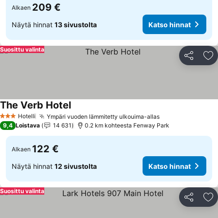
209 €
Alkaen
Näytä hinnat
13 sivustolta
Katso hinnat
Suosittu valinta
Jaa
Li
The Verb Hotel
Hotelli
Ympäri vuoden lämmitetty ulkouima-allas
3 Tähtiluokitus
9,4
Loistava
14 631
0.2 km kohteesta Fenway Park
122 €
Alkaen
Näytä hinnat
12 sivustolta
Katso hinnat
Suosittu valinta
Jaa
Li