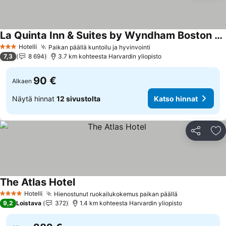
La Quinta Inn & Suites by Wyndham Boston Somerville
Hotelli
Paikan päällä kuntoilu ja hyvinvointi
3 Tähtiluokitus
7,3
8 694
3.7 km kohteesta Harvardin yliopisto
90 €
Alkaen
Näytä hinnat
12 sivustolta
Katso hinnat
Jaa
Li
The Atlas Hotel
Hotelli
Hienostunut ruokailukokemus paikan päällä
4 Tähtiluokitus
9,2
Loistava
372
1.4 km kohteesta Harvardin yliopisto