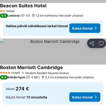
Beacon Suites Hotel
Hotelli
2 Tähtiluokitus
9,5
Loistava
41
1.2 km kohteesta Harvardin yliopisto
Valitse päivät nähdäksesi tarkat hinnat
Katso hinnat
Jaa
Li
Boston Marriott Cambridge
Hotelli
Moderni Kendall Squaren keskus
4 Tähtiluokitus
8,4
Erittäin hyvä
4 881
3.3 km kohteesta Harvardin yliopisto
274 €
Alkaen
Näytä hinnat
12 sivustolta
Katso hinnat