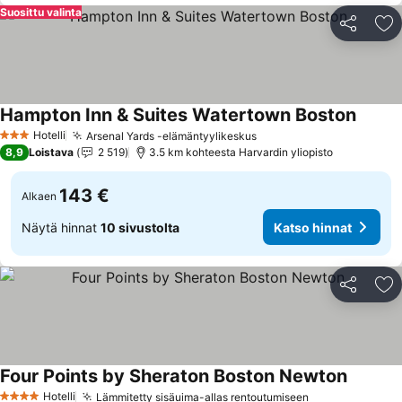
Suosittu valinta
Jaa
Li
Hampton Inn & Suites Watertown Boston
Hotelli
Arsenal Yards -elämäntyylikeskus
3 Tähtiluokitus
8,9
Loistava
2 519
3.5 km kohteesta Harvardin yliopisto
143 €
Alkaen
Näytä hinnat
10 sivustolta
Katso hinnat
Jaa
Li
Four Points by Sheraton Boston Newton
Hotelli
Lämmitetty sisäuima-allas rentoutumiseen