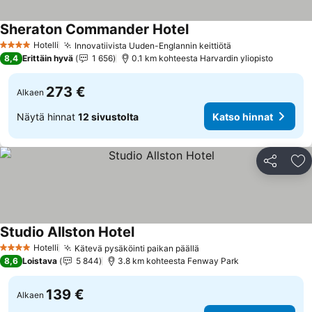
Sheraton Commander Hotel
Hotelli
Innovatiivista Uuden-Englannin keittiötä
4 Tähtiluokitus
8,4
Erittäin hyvä
1 656
0.1 km kohteesta Harvardin yliopisto
273 €
Alkaen
Näytä hinnat
12 sivustolta
Katso hinnat
Jaa
Li
Studio Allston Hotel
Hotelli
Kätevä pysäköinti paikan päällä
4 Tähtiluokitus
8,6
Loistava
5 844
3.8 km kohteesta Fenway Park
139 €
Alkaen