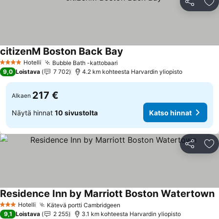
Jaa
Li
citizenM Boston Back Bay
Hotelli
Bubble Bath -kattobaari
4 Tähtiluokitus
9,0
Loistava
7 702
4.2 km kohteesta Harvardin yliopisto
217 €
Alkaen
Näytä hinnat
10 sivustolta
Katso hinnat
Jaa
Li
Residence Inn by Marriott Boston Watertown
Hotelli
Kätevä portti Cambridgeen
3 Tähtiluokitus
9,1
Loistava
2 255
3.1 km kohteesta Harvardin yliopisto