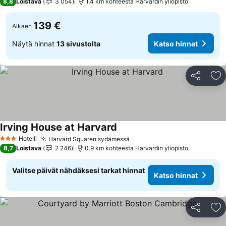
8,8
Loistava
3 054
1.4 km kohteesta Harvardin yliopisto
139 €
Alkaen
Näytä hinnat
13 sivustolta
Katso hinnat
Jaa
Li
Irving House at Harvard
Hotelli
Harvard Squaren sydämessä
3 Tähtiluokitus
8,7
Loistava
2 246
0.9 km kohteesta Harvardin yliopisto
Valitse päivät nähdäksesi tarkat hinnat
Katso hinnat
Jaa
Li