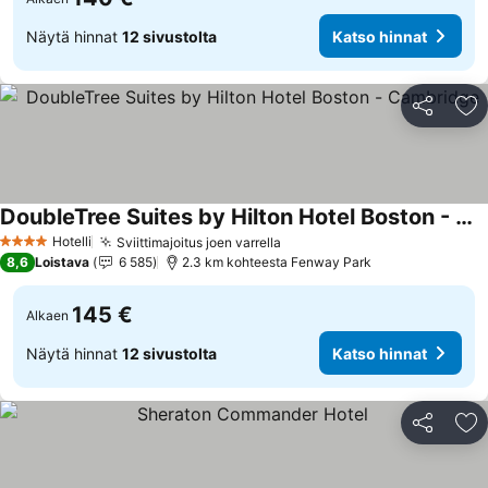
Näytä hinnat
12 sivustolta
Katso hinnat
Jaa
Li
DoubleTree Suites by Hilton Hotel Boston - Cambridge
Hotelli
Sviittimajoitus joen varrella
4 Tähtiluokitus
8,6
Loistava
6 585
2.3 km kohteesta Fenway Park
145 €
Alkaen
Näytä hinnat
12 sivustolta
Katso hinnat
Jaa
Li