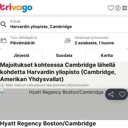
Suosikit
Kirjaud
Val
Kohde
Harvardin yliopisto, Cambridge
Tulo-/lähtöpäivä
Asiakkaat ja huoneet
Päivämäärät
2 asiakasta, 1 huone
Järjestä
Suodata
Kartta
Majoitukset kohteessa Cambridge lähellä
kohdetta Harvardin yliopisto (Cambridge,
Amerikan Yhdysvallat)
Näin maksut vaikuttavat hakutulosten järjestykseen
Jaa
Li
Hyatt Regency Boston/Cambridge