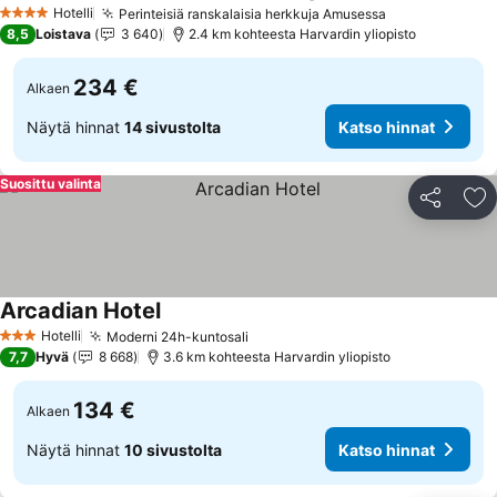
Hotelli
Perinteisiä ranskalaisia herkkuja Amusessa
4 Tähtiluokitus
8,5
Loistava
3 640
2.4 km kohteesta Harvardin yliopisto
234 €
Alkaen
Näytä hinnat
14 sivustolta
Katso hinnat
Suosittu valinta
Jaa
Li
Arcadian Hotel
Hotelli
Moderni 24h-kuntosali
3 Tähtiluokitus
7,7
Hyvä
8 668
3.6 km kohteesta Harvardin yliopisto
134 €
Alkaen
Näytä hinnat
10 sivustolta
Katso hinnat