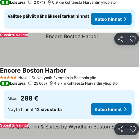
8,8
Loistava
2 074
0.9 km kohteesta Harvardin yliopisto
Valitse päivät nähdäksesi tarkat hinnat
Katso hinnat
Suosittu valinta
Jaa
Li
Encore Boston Harbor
Hotelli
Näkymät Everettin ja Bostonin ylle
5 Tähtiluokitus
8,9
Loistava
25 665
4.8 km kohteesta Harvardin yliopisto
288 €
Alkaen
Näytä hinnat
12 sivustolta
Katso hinnat
Suosittu valinta
Jaa
Li