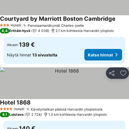
Courtyard by Marriott Boston Cambridge
Hotelli
Panoraamanäkymät Charles-joelle
3 Tähtiluokitus
8,4
Erittäin hyvä
4 038
2.1 km kohteesta Harvardin yliopisto
139 €
Alkaen
Näytä hinnat
13 sivustolta
Katso hinnat
Jaa
Li
Hotel 1868
Hotelli
Kävelymatkan päässä Harvardin yliopistosta
4 Tähtiluokitus
9,1
Loistava
2 724
1.3 km kohteesta Harvardin yliopisto
140 €
Alkaen