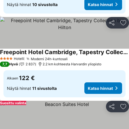
Näytä hinnat
10 sivustolta
Katso hinnat
Jaa
Li
Freepoint Hotel Cambridge, Tapestry Collection by Hilton
Hotelli
Moderni 24h-kuntosali
4 Tähtiluokitus
7,7
Hyvä
2 837
2.2 km kohteesta Harvardin yliopisto
122 €
Alkaen
Näytä hinnat
11 sivustolta
Katso hinnat
Suosittu valinta
Jaa
Li