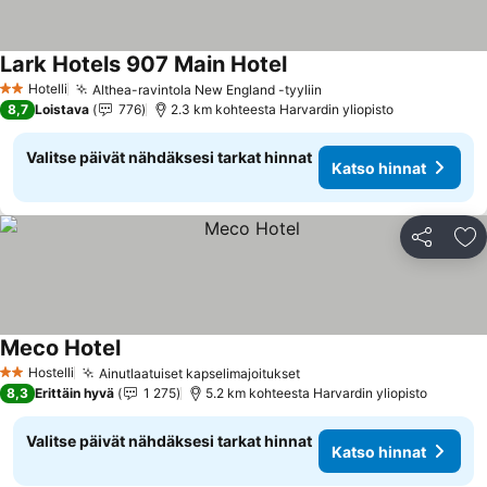
Lark Hotels 907 Main Hotel
Hotelli
Althea-ravintola New England -tyyliin
2 Tähtiluokitus
8,7
Loistava
776
2.3 km kohteesta Harvardin yliopisto
Valitse päivät nähdäksesi tarkat hinnat
Katso hinnat
Jaa
Li
Meco Hotel
Hostelli
Ainutlaatuiset kapselimajoitukset
2 Tähtiluokitus
8,3
Erittäin hyvä
1 275
5.2 km kohteesta Harvardin yliopisto
Valitse päivät nähdäksesi tarkat hinnat
Katso hinnat