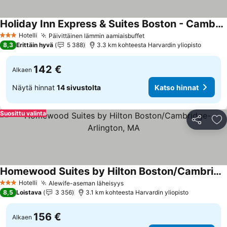
Holiday Inn Express & Suites Boston - Cambridge By Ihg
Hotelli
Päivittäinen lämmin aamiaisbuffet
3 Tähtiluokitus
8,3
Erittäin hyvä
5 388
3.3 km kohteesta Harvardin yliopisto
142 €
Alkaen
Näytä hinnat
14 sivustolta
Katso hinnat
Suosittu valinta
Jaa
Li
Homewood Suites by Hilton Boston/Cambridge-Arlington, MA
Hotelli
Alewife-aseman läheisyys
3 Tähtiluokitus
8,5
Loistava
3 356
3.1 km kohteesta Harvardin yliopisto
156 €
Alkaen