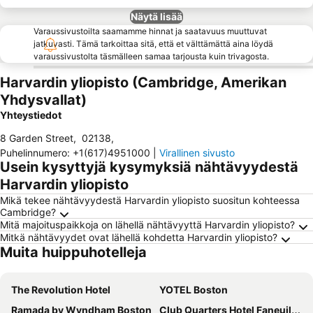
Näytä lisää
Varaussivustoilta saamamme hinnat ja saatavuus muuttuvat
jatkuvasti. Tämä tarkoittaa sitä, että et välttämättä aina löydä
varaussivustolta täsmälleen samaa tarjousta kuin trivagosta.
Harvardin yliopisto (Cambridge, Amerikan
Yhdysvallat)
Yhteystiedot
8 Garden Street
,
02138
,
Puhelinnumero
:
+1(617)4951000
|
Virallinen sivusto
Usein kysyttyjä kysymyksiä nähtävyydestä
Harvardin yliopisto
Mikä tekee nähtävyydestä Harvardin yliopisto suositun kohteessa
Cambridge?
Mitä majoituspaikkoja on lähellä nähtävyyttä Harvardin yliopisto?
Mitkä nähtävyydet ovat lähellä kohdetta Harvardin yliopisto?
Muita huippuhotelleja
The Revolution Hotel
YOTEL Boston
Ramada by Wyndham Boston
Club Quarters Hotel Faneuil Hall, Boston