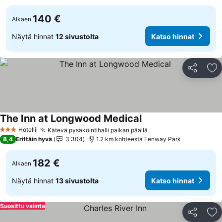
140 €
Alkaen
Näytä hinnat
12 sivustolta
Katso hinnat
Jaa
Li
The Inn at Longwood Medical
Hotelli
Kätevä pysäköintihalli paikan päällä
3 Tähtiluokitus
8,4
Erittäin hyvä
3 304
1.2 km kohteesta Fenway Park
182 €
Alkaen
Näytä hinnat
13 sivustolta
Katso hinnat
Suosittu valinta
Jaa
Li