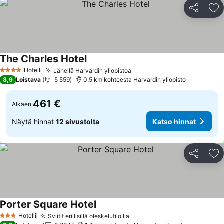
Jaa
Li
The Charles Hotel
Hotelli
Lähellä Harvardin yliopistoa
4 Tähtiluokitus
8,9
Loistava
5 559
0.5 km kohteesta Harvardin yliopisto
461 €
Alkaen
Näytä hinnat
12 sivustolta
Katso hinnat
Jaa
Li
Porter Square Hotel
Hotelli
Sviitit erillisillä oleskelutiloilla
3 Tähtiluokitus