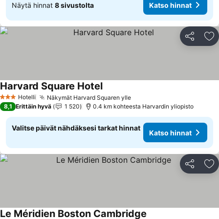
Näytä hinnat
8 sivustolta
Katso hinnat
Jaa
Li
Harvard Square Hotel
Hotelli
Näkymät Harvard Squaren ylle
3 Tähtiluokitus
8,1
Erittäin hyvä
1 520
0.4 km kohteesta Harvardin yliopisto
Valitse päivät nähdäksesi tarkat hinnat
Katso hinnat
Jaa
Li
Le Méridien Boston Cambridge