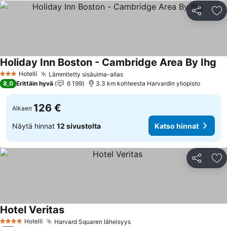
Jaa
Li
Holiday Inn Boston - Cambridge Area By Ihg
Hotelli
Lämmitetty sisäuima-allas
3 Tähtiluokitus
8,0
Erittäin hyvä
6 199
3.3 km kohteesta Harvardin yliopisto
126 €
Alkaen
Näytä hinnat
12 sivustolta
Katso hinnat
Jaa
Li
Hotel Veritas
Hotelli
Harvard Squaren läheisyys
4 Tähtiluokitus