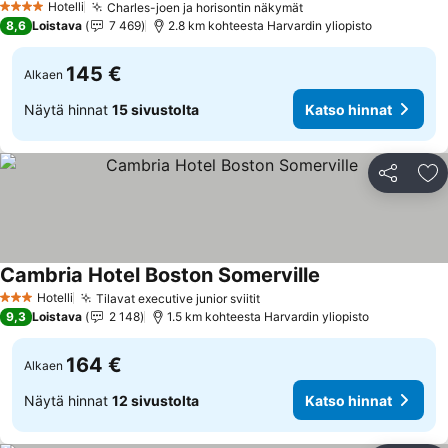
Hotelli
Charles-joen ja horisontin näkymät
4 Tähtiluokitus
8,6
Loistava
7 469
2.8 km kohteesta Harvardin yliopisto
145 €
Alkaen
Näytä hinnat
15 sivustolta
Katso hinnat
Jaa
Li
Cambria Hotel Boston Somerville
Hotelli
Tilavat executive junior sviitit
3 Tähtiluokitus
9,3
Loistava
2 148
1.5 km kohteesta Harvardin yliopisto
164 €
Alkaen
Näytä hinnat
12 sivustolta
Katso hinnat