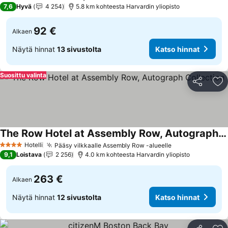
4 Tähtiluokitus
7,6
Hyvä
4 254
5.8 km kohteesta Harvardin yliopisto
92 €
Alkaen
Näytä hinnat
13 sivustolta
Katso hinnat
Suosittu valinta
Jaa
Li
The Row Hotel at Assembly Row, Autograph Collection
Hotelli
Pääsy vilkkaalle Assembly Row -alueelle
4 Tähtiluokitus
9,1
Loistava
2 256
4.0 km kohteesta Harvardin yliopisto
263 €
Alkaen
Näytä hinnat
12 sivustolta
Katso hinnat