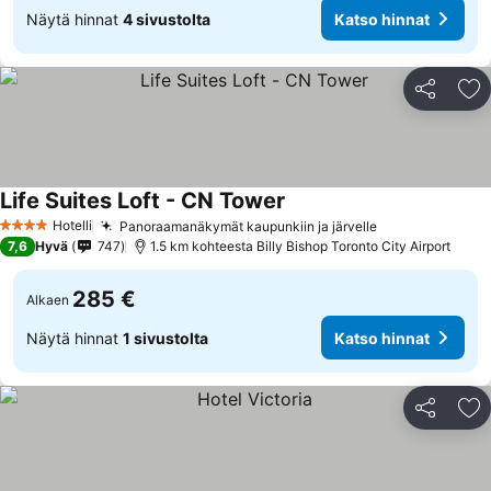
Näytä hinnat
4 sivustolta
Katso hinnat
Jaa
Li
Life Suites Loft - CN Tower
Hotelli
Panoraamanäkymät kaupunkiin ja järvelle
4 Tähtiluokitus
7,6
Hyvä
747
1.5 km kohteesta Billy Bishop Toronto City Airport
285 €
Alkaen
Näytä hinnat
1 sivustolta
Katso hinnat
Jaa
Li