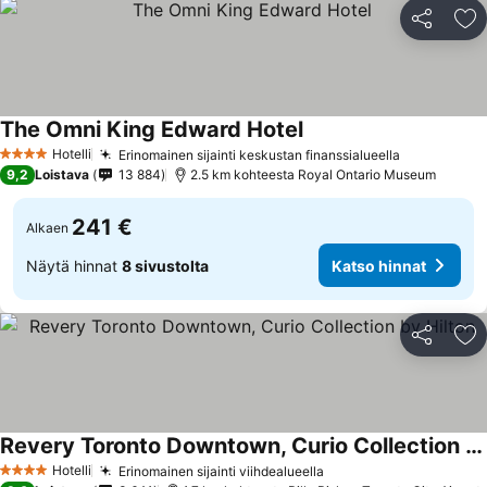
Jaa
Li
The Omni King Edward Hotel
Hotelli
Erinomainen sijainti keskustan finanssialueella
4 Tähtiluokitus
9,2
Loistava
13 884
2.5 km kohteesta Royal Ontario Museum
241 €
Alkaen
Näytä hinnat
8 sivustolta
Katso hinnat
Jaa
Li
Revery Toronto Downtown, Curio Collection by Hilton
Hotelli
Erinomainen sijainti viihdealueella
4 Tähtiluokitus