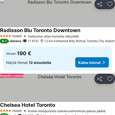
Jaa
Li
Radisson Blu Toronto Downtown
Hotelli
Kattouima-allas ikonisilla näkymillä
4 Tähtiluokitus
8,7
Loistava
11 613
1.2 km kohteesta Billy Bishop Toronto City Airport
190 €
Alkaen
Näytä hinnat
12 sivustolta
Katso hinnat
Suosittu valinta
Jaa
Li
Chelsea Hotel Toronto
Hotelli
Kolme monipuolista ruokailuvaihtoehtoa paikan päällä
4 Tähtiluokitus