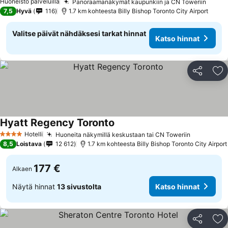
Huoneisto palveluilla
Panoraamanäkymät kaupunkiin ja CN Toweriin
7,5
Hyvä
116
1.7 km kohteesta Billy Bishop Toronto City Airport
Valitse päivät nähdäksesi tarkat hinnat
Katso hinnat
Jaa
Li
Hyatt Regency Toronto
Hotelli
Huoneita näkymillä keskustaan tai CN Toweriin
4 Tähtiluokitus
8,5
Loistava
12 612
1.7 km kohteesta Billy Bishop Toronto City Airport
177 €
Alkaen
Näytä hinnat
13 sivustolta
Katso hinnat
Jaa
Li