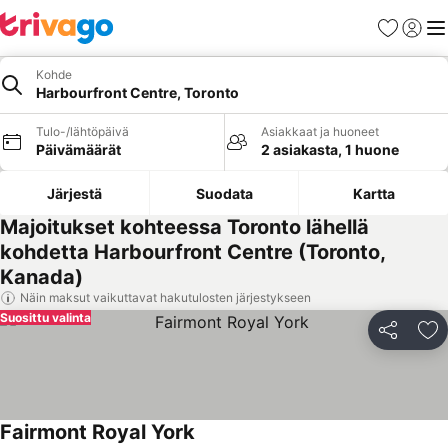
Suosikit
Kirjaud
Val
Kohde
Harbourfront Centre, Toronto
Tulo-/lähtöpäivä
Asiakkaat ja huoneet
Päivämäärät
2 asiakasta, 1 huone
Järjestä
Suodata
Kartta
Majoitukset kohteessa Toronto lähellä
kohdetta Harbourfront Centre (Toronto,
Kanada)
Näin maksut vaikuttavat hakutulosten järjestykseen
Suosittu valinta
Jaa
Li
Fairmont Royal York