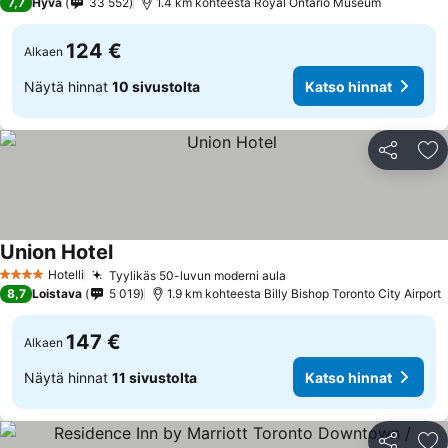
7,7
Hyvä
33 552
1.4 km kohteesta Royal Ontario Museum
124 €
Alkaen
Näytä hinnat
10 sivustolta
Katso hinnat
Jaa
Li
Union Hotel
Hotelli
Tyylikäs 50-luvun moderni aula
4 Tähtiluokitus
8,7
Loistava
5 019
1.9 km kohteesta Billy Bishop Toronto City Airport
147 €
Alkaen
Näytä hinnat
11 sivustolta
Katso hinnat