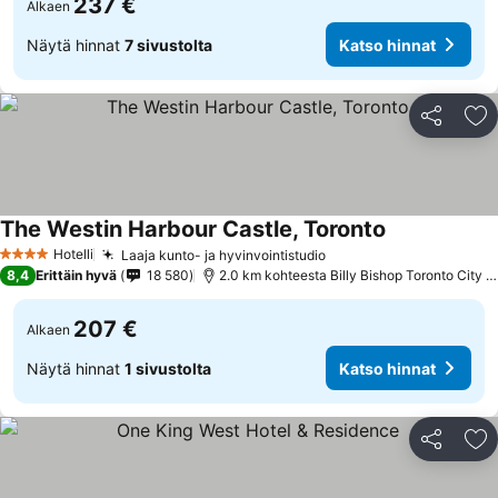
237 €
Alkaen
Näytä hinnat
7 sivustolta
Katso hinnat
Jaa
Li
The Westin Harbour Castle, Toronto
Hotelli
Laaja kunto- ja hyvinvointistudio
4 Tähtiluokitus
8,4
Erittäin hyvä
18 580
2.0 km kohteesta Billy Bishop Toronto City Airport
207 €
Alkaen
Näytä hinnat
1 sivustolta
Katso hinnat
Jaa
Li