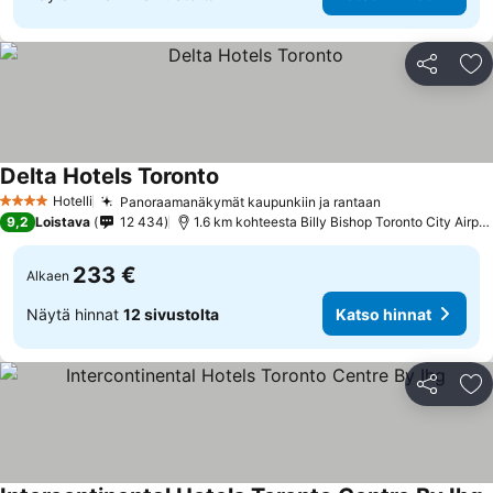
Jaa
Li
Delta Hotels Toronto
Hotelli
Panoraamanäkymät kaupunkiin ja rantaan
4 Tähtiluokitus
9,2
Loistava
12 434
1.6 km kohteesta Billy Bishop Toronto City Airport
233 €
Alkaen
Näytä hinnat
12 sivustolta
Katso hinnat
Jaa
Li