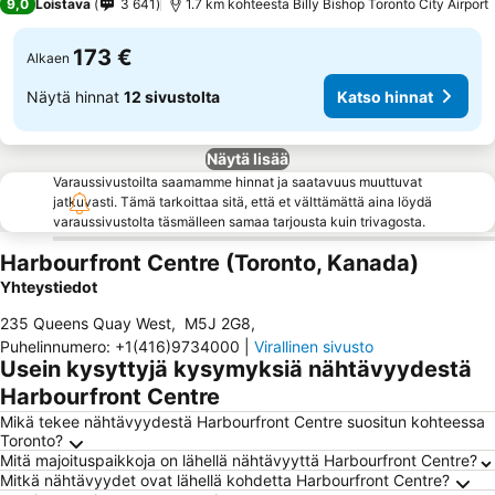
9,0
Loistava
3 641
1.7 km kohteesta Billy Bishop Toronto City Airport
173 €
Alkaen
Näytä hinnat
12 sivustolta
Katso hinnat
Näytä lisää
Varaussivustoilta saamamme hinnat ja saatavuus muuttuvat
jatkuvasti. Tämä tarkoittaa sitä, että et välttämättä aina löydä
varaussivustolta täsmälleen samaa tarjousta kuin trivagosta.
Harbourfront Centre (Toronto, Kanada)
Yhteystiedot
235 Queens Quay West
,
M5J 2G8
,
Puhelinnumero
:
+1(416)9734000
|
Virallinen sivusto
Usein kysyttyjä kysymyksiä nähtävyydestä
Harbourfront Centre
Mikä tekee nähtävyydestä Harbourfront Centre suositun kohteessa
Toronto?
Mitä majoituspaikkoja on lähellä nähtävyyttä Harbourfront Centre?
Mitkä nähtävyydet ovat lähellä kohdetta Harbourfront Centre?