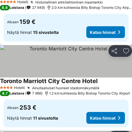
Hotelli
Historiallinen arkkitehtoninen maamerkki
5 Tähtiluokitus
8,8
Loistava
27 949
2.0 km kohteesta Billy Bishop Toronto City Airport
159 €
Alkaen
Näytä hinnat
15 sivustolta
Katso hinnat
Jaa
Li
Toronto Marriott City Centre Hotel
Hotelli
Ainutlaatuiset huoneet stadionnäkymällä
4 Tähtiluokitus
8,7
Loistava
7 966
1.2 km kohteesta Billy Bishop Toronto City Airport
253 €
Alkaen
Näytä hinnat
11 sivustolta
Katso hinnat