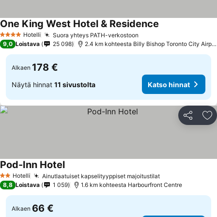
One King West Hotel & Residence
Hotelli
Suora yhteys PATH-verkostoon
4 Tähtiluokitus
9,0
Loistava
25 098
2.4 km kohteesta Billy Bishop Toronto City Airport
178 €
Alkaen
Näytä hinnat
11 sivustolta
Katso hinnat
Jaa
Li
Pod-Inn Hotel
Hotelli
Ainutlaatuiset kapselityyppiset majoitustilat
2 Tähtiluokitus
8,8
Loistava
1 059
1.6 km kohteesta Harbourfront Centre
66 €
Alkaen