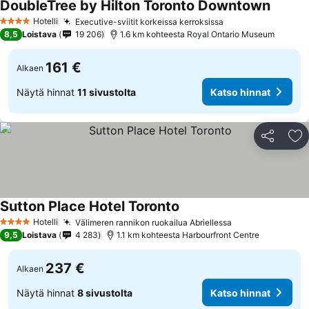
DoubleTree by Hilton Toronto Downtown
Hotelli
Executive-sviitit korkeissa kerroksissa
4 Tähtiluokitus
8,5
Loistava
19 206
1.6 km kohteesta Royal Ontario Museum
161 €
Alkaen
Näytä hinnat
11 sivustolta
Katso hinnat
Jaa
Li
Sutton Place Hotel Toronto
Hotelli
Välimeren rannikon ruokailua Abriellessa
4 Tähtiluokitus
9,5
Loistava
4 283
1.1 km kohteesta Harbourfront Centre
237 €
Alkaen
Näytä hinnat
8 sivustolta
Katso hinnat