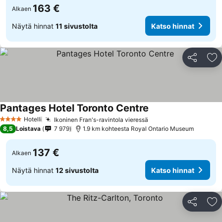
163 €
Alkaen
Näytä hinnat
11 sivustolta
Katso hinnat
Jaa
Li
Pantages Hotel Toronto Centre
Hotelli
Ikoninen Fran's-ravintola vieressä
4 Tähtiluokitus
8,5
Loistava
7 979
1.9 km kohteesta Royal Ontario Museum
137 €
Alkaen
Näytä hinnat
12 sivustolta
Katso hinnat
Jaa
Li