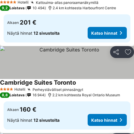
Hotelli
Kattouima-allas panoraamanäkymillä
5 Tähtiluokitus
9,2
Loistava
10 494
2.4 km kohteesta Harbourfront Centre
201 €
Alkaen
Näytä hinnat
12 sivustolta
Katso hinnat
Jaa
Li
Cambridge Suites Toronto
Hotelli
Perheystävälliset pinnasängyt
4 Tähtiluokitus
8,8
Loistava
16 944
2.2 km kohteesta Royal Ontario Museum
160 €
Alkaen
Näytä hinnat
12 sivustolta
Katso hinnat