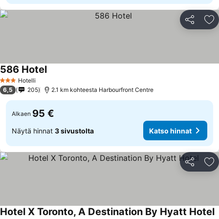
Jaa
Li
586 Hotel
Hotelli
3 Tähtiluokitus
6,5
205
2.1 km kohteesta Harbourfront Centre
95 €
Alkaen
Näytä hinnat
3 sivustolta
Katso hinnat
Jaa
Li
Hotel X Toronto, A Destination By Hyatt Hotel