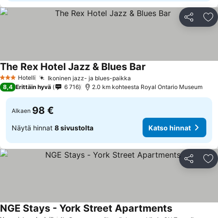
Jaa
Li
The Rex Hotel Jazz & Blues Bar
Hotelli
Ikoninen jazz- ja blues-paikka
3 Tähtiluokitus
8,4
Erittäin hyvä
6 716
2.0 km kohteesta Royal Ontario Museum
98 €
Alkaen
Näytä hinnat
8 sivustolta
Katso hinnat
Jaa
Li
NGE Stays - York Street Apartments