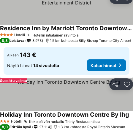
Jaa
Li
Residence Inn by Marriott Toronto Downtown / Entertainment District
Hotelli
Hotellin intialainen ravintola
4 Tähtiluokitus
8,8
Loistava
8 973
1.5 km kohteesta Billy Bishop Toronto City Airport
143 €
Alkaen
Näytä hinnat
14 sivustolta
Katso hinnat
Suosittu valinta
Jaa
Li
Holiday Inn Toronto Downtown Centre By Ihg
Hotelli
Koko päivän ruokailu Thirty Restaurantissa
3 Tähtiluokitus
8,0
Erittäin hyvä
27 114
1.3 km kohteesta Royal Ontario Museum