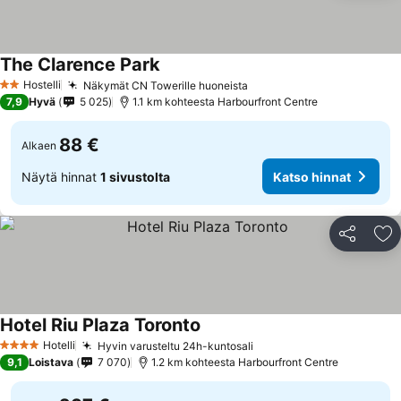
The Clarence Park
Hostelli
Näkymät CN Towerille huoneista
2 Tähtiluokitus
7,9
Hyvä
5 025
1.1 km kohteesta Harbourfront Centre
88 €
Alkaen
Näytä hinnat
1 sivustolta
Katso hinnat
Jaa
Li
Hotel Riu Plaza Toronto
Hotelli
Hyvin varusteltu 24h-kuntosali
4 Tähtiluokitus
9,1
Loistava
7 070
1.2 km kohteesta Harbourfront Centre