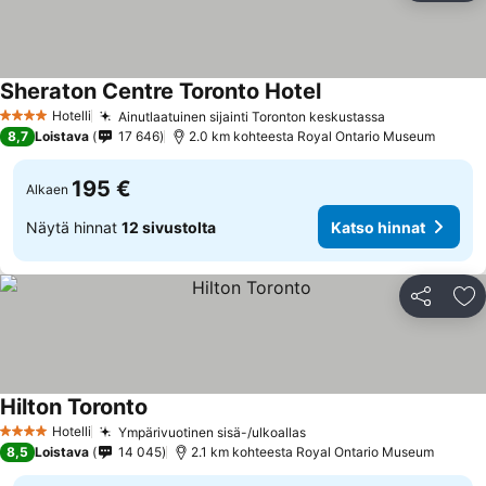
Sheraton Centre Toronto Hotel
Hotelli
Ainutlaatuinen sijainti Toronton keskustassa
4 Tähtiluokitus
8,7
Loistava
17 646
2.0 km kohteesta Royal Ontario Museum
195 €
Alkaen
Näytä hinnat
12 sivustolta
Katso hinnat
Jaa
Li
Hilton Toronto
Hotelli
Ympärivuotinen sisä-/ulkoallas
4 Tähtiluokitus
8,5
Loistava
14 045
2.1 km kohteesta Royal Ontario Museum