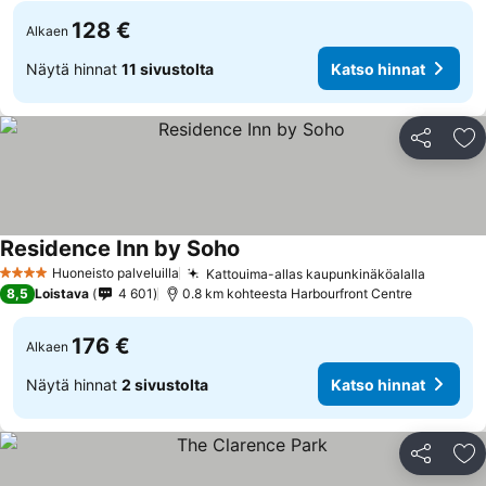
128 €
Alkaen
Näytä hinnat
11 sivustolta
Katso hinnat
Jaa
Li
Residence Inn by Soho
Huoneisto palveluilla
Kattouima-allas kaupunkinäköalalla
4 Tähtiluokitus
8,5
Loistava
4 601
0.8 km kohteesta Harbourfront Centre
176 €
Alkaen
Näytä hinnat
2 sivustolta
Katso hinnat
Jaa
Li