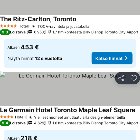
The Ritz-Carlton, Toronto
Hotelli
TOCA-ravintola ja juustokellari
5 Tähtiluokitus
9,3
Loistava
6 950
1.7 km kohteesta Billy Bishop Toronto City Airport
453 €
Alkaen
Näytä hinnat
12 sivustolta
Katso hinnat
Jaa
Li
Le Germain Hotel Toronto Maple Leaf Square
Hotelli
Ylelliset huoneet ainutlaatuisilla design-elementeillä
4 Tähtiluokitus
9,4
Loistava
4 629
1.8 km kohteesta Billy Bishop Toronto City Airport
218 €
Alkaen