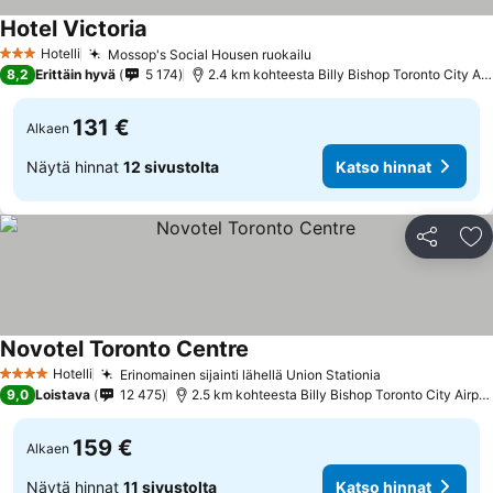
Hotel Victoria
Hotelli
Mossop's Social Housen ruokailu
3 Tähtiluokitus
8,2
Erittäin hyvä
5 174
2.4 km kohteesta Billy Bishop Toronto City Airport
131 €
Alkaen
Näytä hinnat
12 sivustolta
Katso hinnat
Jaa
Li
Novotel Toronto Centre
Hotelli
Erinomainen sijainti lähellä Union Stationia
4 Tähtiluokitus
9,0
Loistava
12 475
2.5 km kohteesta Billy Bishop Toronto City Airport
159 €
Alkaen
Näytä hinnat
11 sivustolta
Katso hinnat