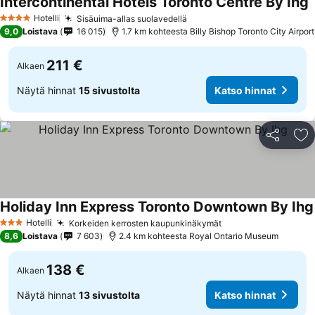
Intercontinental Hotels Toronto Centre By Ihg
Hotelli
Sisäuima-allas suolavedellä
4 Tähtiluokitus
9,0
Loistava
16 015
1.7 km kohteesta Billy Bishop Toronto City Airport
211 €
Alkaen
Näytä hinnat
15 sivustolta
Katso hinnat
Jaa
Li
Holiday Inn Express Toronto Downtown By Ihg
Hotelli
Korkeiden kerrosten kaupunkinäkymät
3 Tähtiluokitus
8,6
Loistava
7 603
2.4 km kohteesta Royal Ontario Museum
138 €
Alkaen
Näytä hinnat
13 sivustolta
Katso hinnat