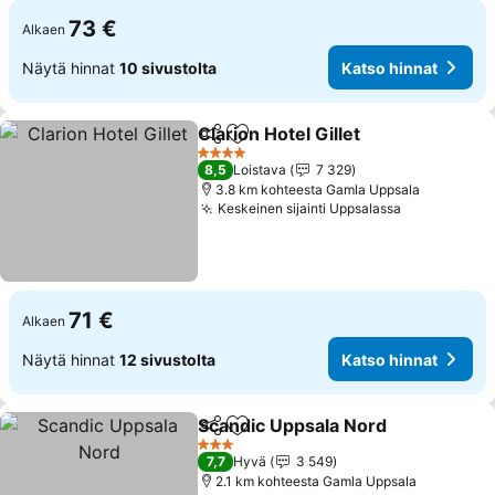
73 €
Alkaen
Näytä hinnat
10 sivustolta
Katso hinnat
Clarion Hotel Gillet
Jaa
Lisää suosikkeihin
4 Tähtiluokitus
8,5
Loistava
7 329
3.8 km kohteesta Gamla Uppsala
Keskeinen sijainti Uppsalassa
71 €
Alkaen
Näytä hinnat
12 sivustolta
Katso hinnat
Scandic Uppsala Nord
Jaa
Lisää suosikkeihin
3 Tähtiluokitus
7,7
Hyvä
3 549
2.1 km kohteesta Gamla Uppsala