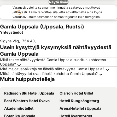
Näytä lisää
Varaussivustoilta saamamme hinnat ja saatavuus muuttuvat
jatkuvasti. Tämä tarkoittaa sitä, että et välttämättä aina löydä
varaussivustolta täsmälleen samaa tarjousta kuin trivagosta.
Gamla Uppsala (Uppsala, Ruotsi)
Yhteystiedot
Sigyns Väg
,
754 40
,
Usein kysyttyjä kysymyksiä nähtävyydestä
Gamla Uppsala
Mikä tekee nähtävyydestä Gamla Uppsala suositun kohteessa
Uppsala?
Mitä majoituspaikkoja on lähellä nähtävyyttä Gamla Uppsala?
Mitkä nähtävyydet ovat lähellä kohdetta Gamla Uppsala?
Muita huippuhotelleja
Radisson Blu Hotel, Uppsala
Clarion Hotel Gillet
Best Western Hotel Svava
Hotell Kungsängstorg
Akademihotellet
ArenaHotellet i Uppsala
Botanika Uppsala
Hotell Kvarntorget