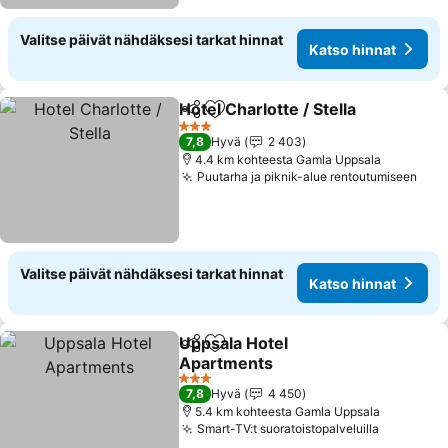
Valitse päivät nähdäksesi tarkat hinnat
Katso hinnat
Hotel Charlotte / Stella
Jaa
Lisää suosikkeihin
3 Tähtiluokitus
7,8
Hyvä
2 403
4.4 km kohteesta Gamla Uppsala
Puutarha ja piknik-alue rentoutumiseen
Valitse päivät nähdäksesi tarkat hinnat
Katso hinnat
Uppsala Hotel
Jaa
Lisää suosikkeihin
Apartments
3 Tähtiluokitus
7,8
Hyvä
4 450
5.4 km kohteesta Gamla Uppsala
Smart-TV:t suoratoistopalveluilla