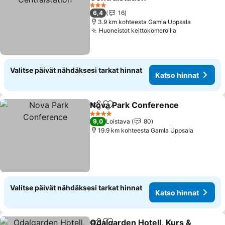
3 Tähtiluokitus
6,4
16
3.9 km kohteesta Gamla Uppsala
Huoneistot keittokomeroilla
Valitse päivät nähdäksesi tarkat hinnat
Katso hinnat
Nova Park Conference
Jaa
Lisää suosikkeihin
4 Tähtiluokitus
9,0
Loistava
80
19.9 km kohteesta Gamla Uppsala
Valitse päivät nähdäksesi tarkat hinnat
Katso hinnat
Odalgarden Hotell, Kurs &