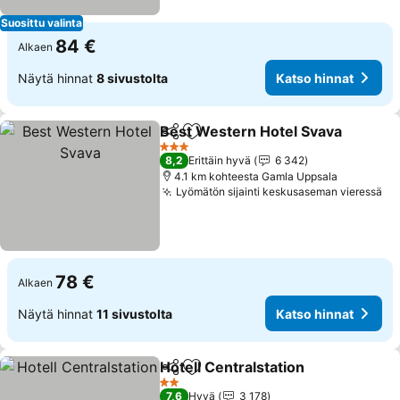
Suosittu valinta
84 €
Alkaen
Näytä hinnat
8 sivustolta
Katso hinnat
Best Western Hotel Svava
Jaa
Lisää suosikkeihin
3 Tähtiluokitus
8,2
Erittäin hyvä
6 342
4.1 km kohteesta Gamla Uppsala
Lyömätön sijainti keskusaseman vieressä
78 €
Alkaen
Näytä hinnat
11 sivustolta
Katso hinnat
Hotell Centralstation
Jaa
Lisää suosikkeihin
2 Tähtiluokitus
7,6
Hyvä
3 178