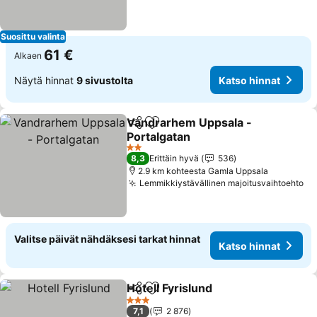
Suosittu valinta
61 €
Alkaen
Näytä hinnat
9 sivustolta
Katso hinnat
Vandrarhem Uppsala -
Jaa
Lisää suosikkeihin
Portalgatan
2 Tähtiluokitus
8,3
Erittäin hyvä
536
2.9 km kohteesta Gamla Uppsala
Lemmikkiystävällinen majoitusvaihtoehto
Valitse päivät nähdäksesi tarkat hinnat
Katso hinnat
Hotell Fyrislund
Jaa
Lisää suosikkeihin
3 Tähtiluokitus
7,1
2 876