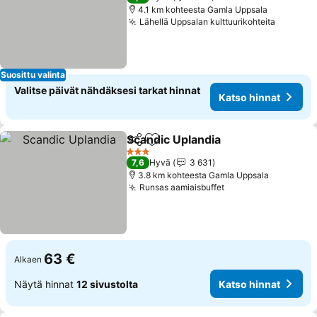
4.1 km kohteesta Gamla Uppsala
Lähellä Uppsalan kulttuurikohteita
Suosittu valinta
Valitse päivät nähdäksesi tarkat hinnat
Katso hinnat
Scandic Uplandia
Jaa
Lisää suosikkeihin
3 Tähtiluokitus
7,6
Hyvä
3 631
3.8 km kohteesta Gamla Uppsala
Runsas aamiaisbuffet
63 €
Alkaen
Näytä hinnat
12 sivustolta
Katso hinnat