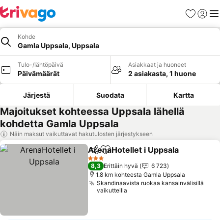
Suosikit
Kirjaud
Val
Kohde
Gamla Uppsala, Uppsala
Tulo-/lähtöpäivä
Asiakkaat ja huoneet
Päivämäärät
2 asiakasta, 1 huone
Järjestä
Suodata
Kartta
Majoitukset kohteessa Uppsala lähellä
kohdetta Gamla Uppsala
Näin maksut vaikuttavat hakutulosten järjestykseen
ArenaHotellet i Uppsala
Jaa
Lisää suosikkeihin
3 Tähtiluokitus
8,3
Erittäin hyvä
6 723
1.8 km kohteesta Gamla Uppsala
Skandinaavista ruokaa kansainvälisillä
vaikutteilla