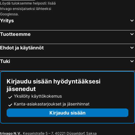
Stockholm Waterfront Congress Centre
Länsisatama
Löydä tuloksemme helposti: lisää
trivago ensisijaiseksi lähteeksi
Bromma
Uppsala centrum
Googlessa.
Yritys
Sergelin tori
Älvsjö
Fotografiska
Tukholman saaristo
Tuotteemme
Kuninkaanlinna
Stockholms Stadion
Vasa Museum
Romme Alpin
Ehdot ja käytännöt
Stockholm City Conference Centre
Kungsträdgården
Tuki
Cirkus
Stureplan
Rinkeby-Kista
Junibacken
Kirjaudu sisään hyödyntääksesi
Kungliga Operan
Göta Lejon
jäsenedut
Ahvenanmaan museo
Dalhalla
Yksilöity käyttökokemus
Hässelby-Vällingby
Kaupungintalo
Kanta-asiakastarjoukset ja jäsenhinnat
Gamla Uppsala
Cafe Opera
Kirjaudu sisään
Gamla Uppsala högar
Fyrishov
Linnéträdgården
Uppsala Konsert & Kongress
trivago N.V.
, Kesselstraße 5 – 7, 40221 Düsseldorf, Saksa
Guldkanten
Uppsala Centralstation