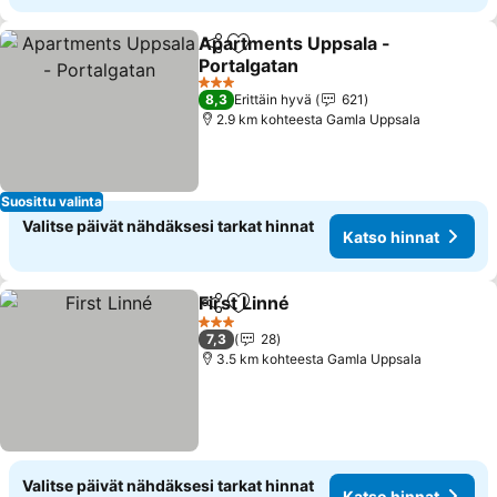
Apartments Uppsala -
Jaa
Lisää suosikkeihin
Portalgatan
3 Tähtiluokitus
8,3
Erittäin hyvä
621
2.9 km kohteesta Gamla Uppsala
Suosittu valinta
Valitse päivät nähdäksesi tarkat hinnat
Katso hinnat
First Linné
Jaa
Lisää suosikkeihin
3 Tähtiluokitus
7,3
28
3.5 km kohteesta Gamla Uppsala
Valitse päivät nähdäksesi tarkat hinnat
Katso hinnat