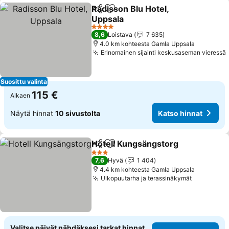
Radisson Blu Hotel,
Jaa
Lisää suosikkeihin
Uppsala
4 Tähtiluokitus
8,6
Loistava
7 635
4.0 km kohteesta Gamla Uppsala
Erinomainen sijainti keskusaseman vieressä
Suosittu valinta
115 €
Alkaen
Näytä hinnat
10 sivustolta
Katso hinnat
Hotell Kungsängstorg
Jaa
Lisää suosikkeihin
3 Tähtiluokitus
7,6
Hyvä
1 404
4.4 km kohteesta Gamla Uppsala
Ulkopuutarha ja terassinäkymät
Valitse päivät nähdäksesi tarkat hinnat