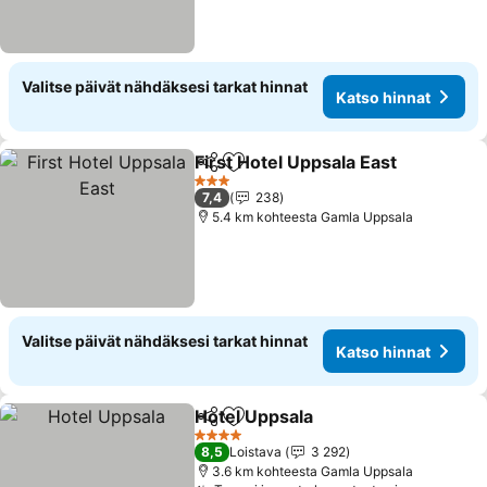
Valitse päivät nähdäksesi tarkat hinnat
Katso hinnat
First Hotel Uppsala East
Jaa
Lisää suosikkeihin
3 Tähtiluokitus
7,4
238
5.4 km kohteesta Gamla Uppsala
Valitse päivät nähdäksesi tarkat hinnat
Katso hinnat
Hotel Uppsala
Jaa
Lisää suosikkeihin
4 Tähtiluokitus
8,5
Loistava
3 292
3.6 km kohteesta Gamla Uppsala