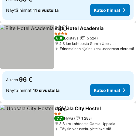
Näytä hinnat
11 sivustolta
Katso hinnat
Elite Hotel Academia
Jaa
Lisää suosikkeihin
4 Tähtiluokitus
8,8
Loistava
5 524
4.3 km kohteesta Gamla Uppsala
Erinomainen sijainti keskusaseman vieressä
96 €
Alkaen
Näytä hinnat
10 sivustolta
Katso hinnat
Uppsala City Hostel
Jaa
Lisää suosikkeihin
2 Tähtiluokitus
7,7
Hyvä
1 288
3.8 km kohteesta Gamla Uppsala
Täysin varusteltu yhteiskeittiö