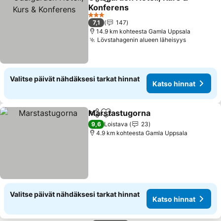
Jaa
Lisää suosikkeihin
Konferens
3 Tähtiluokitus
7,1
147
14.9 km kohteesta Gamla Uppsala
Lövstahagenin alueen läheisyys
Valitse päivät nähdäksesi tarkat hinnat
Katso hinnat
Marstastugorna
Jaa
Lisää suosikkeihin
9,6
Loistava
23
4.9 km kohteesta Gamla Uppsala
Valitse päivät nähdäksesi tarkat hinnat
Katso hinnat