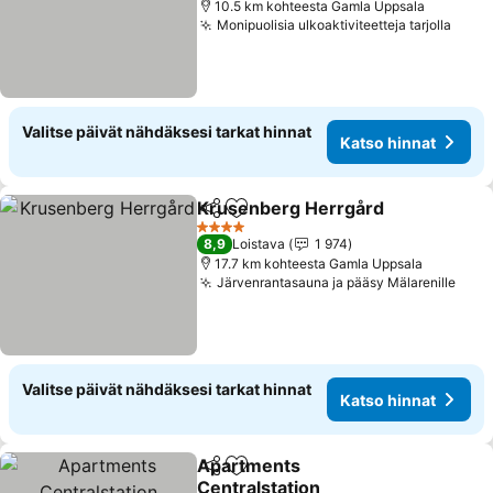
10.5 km kohteesta Gamla Uppsala
Monipuolisia ulkoaktiviteetteja tarjolla
Valitse päivät nähdäksesi tarkat hinnat
Katso hinnat
Krusenberg Herrgård
Jaa
Lisää suosikkeihin
4 Tähtiluokitus
8,9
Loistava
1 974
17.7 km kohteesta Gamla Uppsala
Järvenrantasauna ja pääsy Mälarenille
Valitse päivät nähdäksesi tarkat hinnat
Katso hinnat
Apartments
Jaa
Lisää suosikkeihin
Centralstation