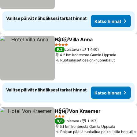
Valitse päivät nähdäksesi tarkat hinnat
Katso hinnat
Hotel Villa Anna
Jaa
Lisää suosikkeihin
4 Tähtiluokitus
9,2
Loistava
1 440
4.2 km kohteesta Gamla Uppsala
Ruotsalaiset design-huonekalut
Valitse päivät nähdäksesi tarkat hinnat
Katso hinnat
Hotel Von Kraemer
Jaa
Lisää suosikkeihin
3 Tähtiluokitus
8,6
Loistava
1 197
5.1 km kohteesta Gamla Uppsala
Paikan päällä ruokailua paikallisilla herkuilla