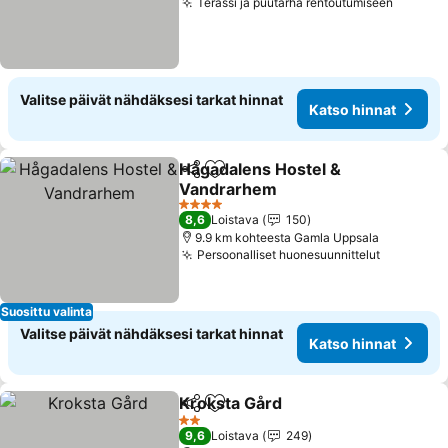
Terassi ja puutarha rentoutumiseen
Valitse päivät nähdäksesi tarkat hinnat
Katso hinnat
Hågadalens Hostel &
Jaa
Lisää suosikkeihin
Vandrarhem
4 Tähtiluokitus
8,6
Loistava
150
9.9 km kohteesta Gamla Uppsala
Persoonalliset huonesuunnittelut
Suosittu valinta
Valitse päivät nähdäksesi tarkat hinnat
Katso hinnat
Kroksta Gård
Jaa
Lisää suosikkeihin
2 Tähtiluokitus
9,6
Loistava
249