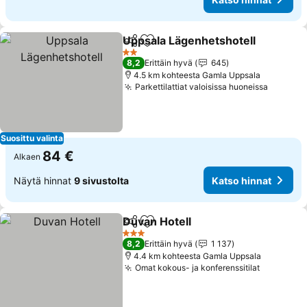
Uppsala Lägenhetshotell
Jaa
Lisää suosikkeihin
2 Tähtiluokitus
8,2
Erittäin hyvä
645
4.5 km kohteesta Gamla Uppsala
Parkettilattiat valoisissa huoneissa
Suosittu valinta
84 €
Alkaen
Näytä hinnat
9 sivustolta
Katso hinnat
Duvan Hotell
Jaa
Lisää suosikkeihin
3 Tähtiluokitus
8,2
Erittäin hyvä
1 137
4.4 km kohteesta Gamla Uppsala
Omat kokous- ja konferenssitilat