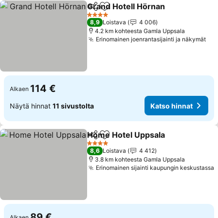
Grand Hotell Hörnan
Jaa
Lisää suosikkeihin
4 Tähtiluokitus
8,9
Loistava
4 006
4.2 km kohteesta Gamla Uppsala
Erinomainen joenrantasijainti ja näkymät
114 €
Alkaen
Näytä hinnat
11 sivustolta
Katso hinnat
Home Hotel Uppsala
Jaa
Lisää suosikkeihin
4 Tähtiluokitus
8,6
Loistava
4 412
3.8 km kohteesta Gamla Uppsala
Erinomainen sijainti kaupungin keskustassa
89 €
Alkaen