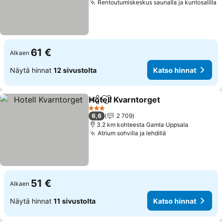
Rentoutumiskeskus saunalla ja kuntosalilla
61 €
Alkaen
Näytä hinnat
12 sivustolta
Katso hinnat
Hotell Kvarntorget
Jaa
Lisää suosikkeihin
3 Tähtiluokitus
6,6
2 709
3.2 km kohteesta Gamla Uppsala
Atrium sohvilla ja lehdillä
51 €
Alkaen
Näytä hinnat
11 sivustolta
Katso hinnat