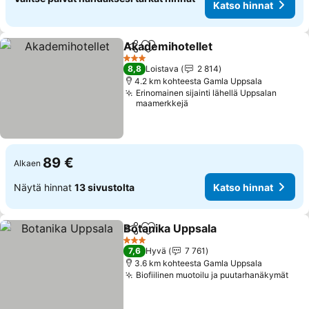
Katso hinnat
Akademihotellet
Jaa
Lisää suosikkeihin
3 Tähtiluokitus
8,8
Loistava
2 814
4.2 km kohteesta Gamla Uppsala
Erinomainen sijainti lähellä Uppsalan
maamerkkejä
89 €
Alkaen
Näytä hinnat
13 sivustolta
Katso hinnat
Botanika Uppsala
Jaa
Lisää suosikkeihin
3 Tähtiluokitus
7,6
Hyvä
7 761
3.6 km kohteesta Gamla Uppsala
Biofiilinen muotoilu ja puutarhanäkymät