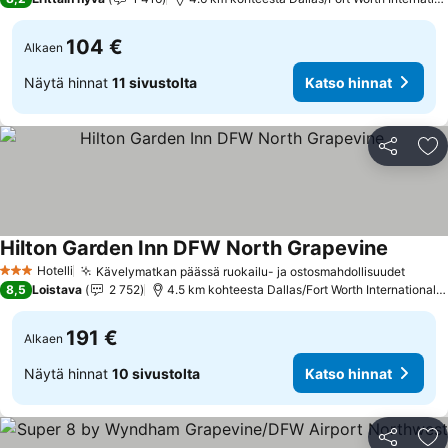
104 €
Alkaen
Näytä hinnat
11 sivustolta
Katso hinnat
Jaa
Li
Hilton Garden Inn DFW North Grapevine
Katso h
Hotelli
Kävelymatkan päässä ruokailu- ja ostosmahdollisuudet
Katso
3 Tähtiluokitus
8,5
Loistava
2 752
4.5 km kohteesta Dallas/Fort Worth International A
191 €
Alkaen
Näytä hinnat
10 sivustolta
Katso hinnat
Jaa
Li