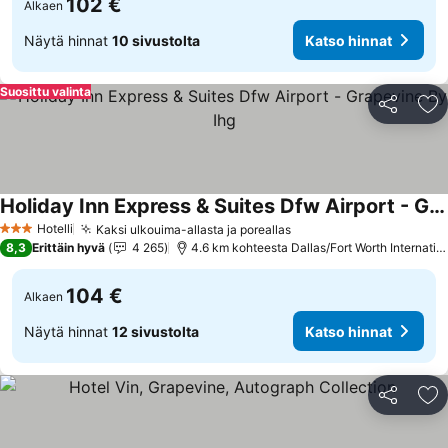
102 €
Alkaen
Näytä hinnat
10 sivustolta
Katso hinnat
Suosittu valinta
Jaa
Li
Holiday Inn Express & Suites Dfw Airport - Grapevine By Ihg
Katso hinnat
Hotelli
Kaksi ulkouima-allasta ja poreallas
Katso hinnat
3 Tähtiluokitus
8,3
Erittäin hyvä
4 265
4.6 km kohteesta Dallas/Fort Worth Internation
104 €
Alkaen
Näytä hinnat
12 sivustolta
Katso hinnat
Jaa
Li