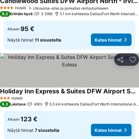
Candlewood Suites DFW Airport North - Irving by IHG
Katso hinnat
Hotelli
Ulkouima-allas ja poreallas rentoutumiseen
Katso hinnat
4 Tähtiluokitus
8,2
Erittäin hyvä
3 399
3.1 km kohteesta Dallas/Fort Worth Internation
95 €
Alkaen
Näytä hinnat
11 sivustolta
Katso hinnat
Jaa
Li
Holiday Inn Express & Suites DFW Airport Southwest - Euless
Katso hinnat
Hotelli
3 Tähtiluokitus
9,3
Loistava
490
5.5 km kohteesta Dallas/Fort Worth International Air
123 €
Alkaen
Näytä hinnat
7 sivustolta
Katso hinnat