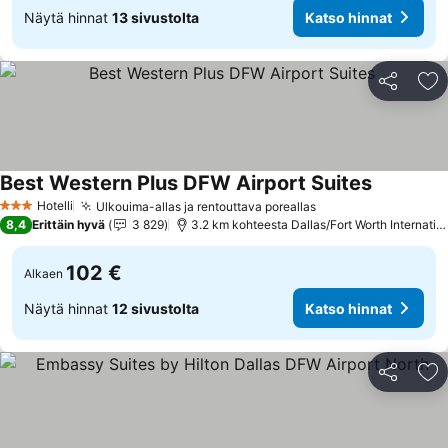
Näytä hinnat
13 sivustolta
Katso hinnat
Jaa
Li
Best Western Plus DFW Airport Suites
Katso hin
Hotelli
Ulkouima-allas ja rentouttava poreallas
Katso hinnat
3 Tähtiluokitus
8,4
Erittäin hyvä
3 829
3.2 km kohteesta Dallas/Fort Worth Internation
102 €
Alkaen
Näytä hinnat
12 sivustolta
Katso hinnat
Jaa
Li