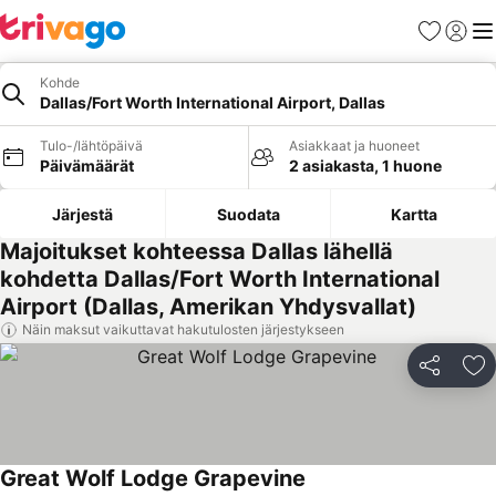
Suosikit
Kirjaud
Val
Kohde
Dallas/Fort Worth International Airport, Dallas
Tulo-/lähtöpäivä
Asiakkaat ja huoneet
Päivämäärät
2 asiakasta, 1 huone
Järjestä
Suodata
Kartta
Majoitukset kohteessa Dallas lähellä
kohdetta Dallas/Fort Worth International
Airport (Dallas, Amerikan Yhdysvallat)
Näin maksut vaikuttavat hakutulosten järjestykseen
Jaa
Li
Great Wolf Lodge Grapevine
Katso hinnat