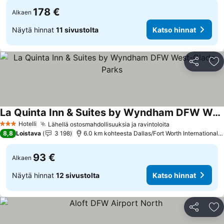
178 €
Alkaen
Näytä hinnat
11 sivustolta
Katso hinnat
Jaa
Li
La Quinta Inn & Suites by Wyndham DFW West-Glade-Parks
Katso hinnat
Hotelli
Lähellä ostosmahdollisuuksia ja ravintoloita
Katso hinnat
3 Tähtiluokitus
8,8
Loistava
3 198
6.0 km kohteesta Dallas/Fort Worth International A
93 €
Alkaen
Näytä hinnat
12 sivustolta
Katso hinnat
Jaa
Li