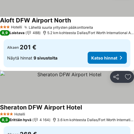
Aloft DFW Airport North
Katso hinnat
Hotelli
Lähellä suuria yritysten pääkonttoreita
Katso hinnat
3 Tähtiluokitus
8,9
Loistava
488
5.2 km kohteesta Dallas/Fort Worth International Air
201 €
Alkaen
Näytä hinnat
9 sivustolta
Katso hinnat
Jaa
Li
Sheraton DFW Airport Hotel
Katso hinnat
Hotelli
4 Tähtiluokitus
8,3
Erittäin hyvä
4 164
3.6 km kohteesta Dallas/Fort Worth Internation