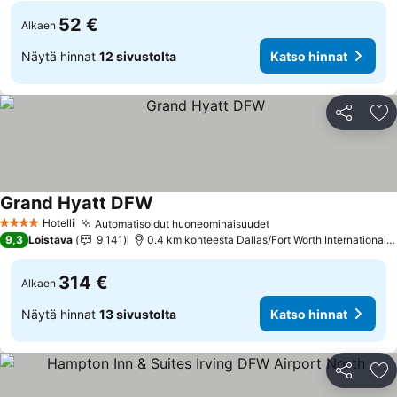
52 €
Alkaen
Näytä hinnat
12 sivustolta
Katso hinnat
Jaa
Li
Grand Hyatt DFW
Katso hinnat
Hotelli
Automatisoidut huoneominaisuudet
Katso hinnat
4 Tähtiluokitus
9,3
Loistava
9 141
0.4 km kohteesta Dallas/Fort Worth International A
314 €
Alkaen
Näytä hinnat
13 sivustolta
Katso hinnat
Jaa
Li