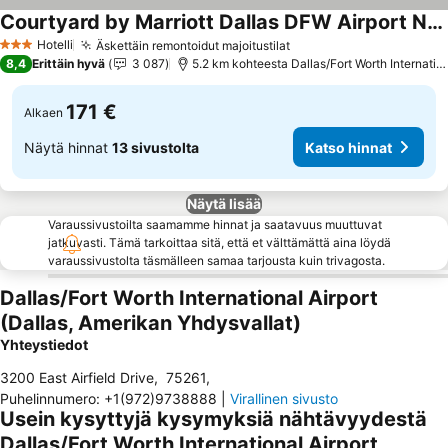
Courtyard by Marriott Dallas DFW Airport North/Irving
Katso hinnat
Hotelli
Äskettäin remontoidut majoitustilat
Katso hinnat
3 Tähtiluokitus
8,4
Erittäin hyvä
3 087
5.2 km kohteesta Dallas/Fort Worth Internation
171 €
Alkaen
Näytä hinnat
13 sivustolta
Katso hinnat
Näytä lisää
Varaussivustoilta saamamme hinnat ja saatavuus muuttuvat
jatkuvasti. Tämä tarkoittaa sitä, että et välttämättä aina löydä
varaussivustolta täsmälleen samaa tarjousta kuin trivagosta.
Dallas/Fort Worth International Airport
(Dallas, Amerikan Yhdysvallat)
Yhteystiedot
3200 East Airfield Drive
,
75261
,
Puhelinnumero
:
+1(972)9738888
|
Virallinen sivusto
Usein kysyttyjä kysymyksiä nähtävyydestä
Dallas/Fort Worth International Airport