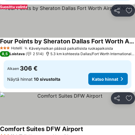
Suosittu valinta
Jaa
Li
Four Points by Sheraton Dallas Fort Worth Airport North
Katso hinnat
Hotelli
Kävelymatkan päässä paikallisista ruokapaikoista
Katso hin
3 Tähtiluokitus
8,5
Loistava
2 514
5.3 km kohteesta Dallas/Fort Worth International A
306 €
Alkaen
Näytä hinnat
10 sivustolta
Katso hinnat
Jaa
Li
Comfort Suites DFW Airport
Katso hinnat