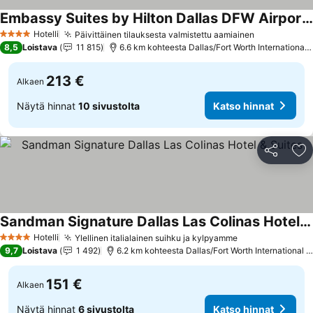
Embassy Suites by Hilton Dallas DFW Airport North
Katso hinnat
Hotelli
Päivittäinen tilauksesta valmistettu aamiainen
Katso hinn
4 Tähtiluokitus
8,5
Loistava
11 815
6.6 km kohteesta Dallas/Fort Worth International A
213 €
Alkaen
Näytä hinnat
10 sivustolta
Katso hinnat
Jaa
Li
Sandman Signature Dallas Las Colinas Hotel & Suites
Katso hinnat
Hotelli
Ylellinen italialainen suihku ja kylpyamme
Katso hinnat
4 Tähtiluokitus
9,7
Loistava
1 492
6.2 km kohteesta Dallas/Fort Worth International Ai
151 €
Alkaen
Näytä hinnat
6 sivustolta
Katso hinnat