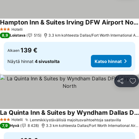
Hampton Inn & Suites Irving DFW Airport North
Katso hinnat
Hotelli
3 Tähtiluokitus
8,9
Loistava
515
3.3 km kohteesta Dallas/Fort Worth International Air
139 €
Alkaen
Näytä hinnat
4 sivustolta
Katso hinnat
Jaa
Li
La Quinta Inn & Suites by Wyndham Dallas DFW Airport North
Katso hinnat
Hotelli
Lemmikkiystävällisiä majoitusvaihtoehtoja saatavilla
Katso h
3 Tähtiluokitus
7,9
Hyvä
8 428
3.3 km kohteesta Dallas/Fort Worth International Airpo