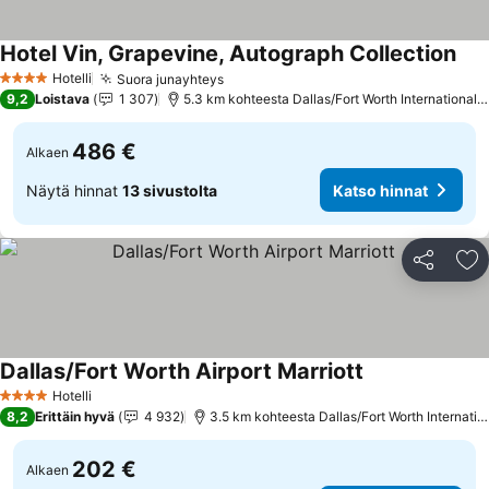
Hotel Vin, Grapevine, Autograph Collection
Kat
Hotelli
Suora junayhteys
Katso hinnat
4 Tähtiluokitus
9,2
Loistava
1 307
5.3 km kohteesta Dallas/Fort Worth International A
486 €
Alkaen
Näytä hinnat
13 sivustolta
Katso hinnat
Jaa
Li
Dallas/Fort Worth Airport Marriott
Katso hinnat
Hotelli
4 Tähtiluokitus
8,2
Erittäin hyvä
4 932
3.5 km kohteesta Dallas/Fort Worth Internation
202 €
Alkaen