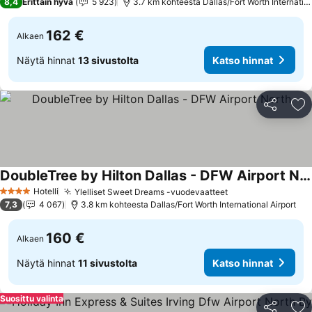
8,4
Erittäin hyvä
5 923
3.7 km kohteesta Dallas/Fort Worth Internation
162 €
Alkaen
Näytä hinnat
13 sivustolta
Katso hinnat
Jaa
Li
DoubleTree by Hilton Dallas - DFW Airport North
Katso hinnat
Hotelli
Ylelliset Sweet Dreams -vuodevaatteet
Katso hinnat
4 Tähtiluokitus
7,3
4 067
3.8 km kohteesta Dallas/Fort Worth International Airport
160 €
Alkaen
Näytä hinnat
11 sivustolta
Katso hinnat
Suosittu valinta