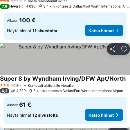
Hotelli
Vasta remontoidut sviitit
Katso hinnat
3 Tähtiluokitus
7,8
Hyvä
4 636
3.4 km kohteesta Dallas/Fort Worth International Airpo
100 €
Alkaen
Näytä hinnat
11 sivustolta
Katso hinnat
Jaa
Li
Super 8 by Wyndham Irving/DFW Apt/North
Ka
Hotelli
Kuntosali aktiivisille vieraille
Katso hinnat
3 Tähtiluokitus
6,3
4 529
3.4 km kohteesta Dallas/Fort Worth International Airport
61 €
Alkaen
Näytä hinnat
12 sivustolta
Katso hinnat