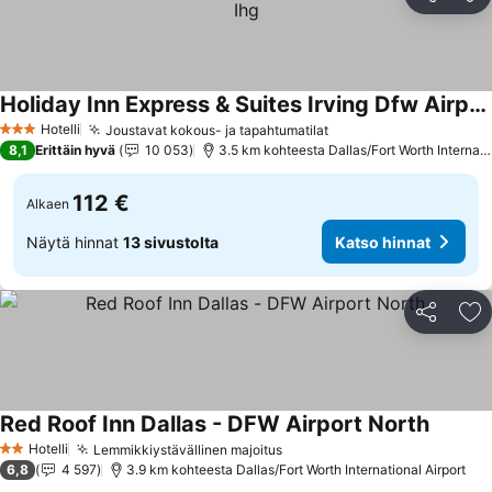
Jaa
Li
Holiday Inn Express & Suites Irving Dfw Airport North By Ihg
Katso hinnat
Hotelli
Joustavat kokous- ja tapahtumatilat
Katso hinnat
3 Tähtiluokitus
8,1
Erittäin hyvä
10 053
3.5 km kohteesta Dallas/Fort Worth Internatio
112 €
Alkaen
Näytä hinnat
13 sivustolta
Katso hinnat
Jaa
Li
Red Roof Inn Dallas - DFW Airport North
Katso h
Hotelli
Lemmikkiystävällinen majoitus
Katso hinnat
2 Tähtiluokitus
6,8
4 597
3.9 km kohteesta Dallas/Fort Worth International Airport