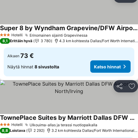
Super 8 by Wyndham Grapevine/DFW Airport Northwest
Katso hinnat
Hotelli
Erinomainen sijainti Grapevinessa
Katso hinnat
3 Tähtiluokitus
8,1
Erittäin hyvä
3 780
4.3 km kohteesta Dallas/Fort Worth Internation
73 €
Alkaen
Näytä hinnat
8 sivustolta
Katso hinnat
Jaa
Li
TownePlace Suites by Marriott Dallas DFW Airport North/Irving
Katso hinnat
Hotelli
Ulkouima-allas ja terassi nuotiopaikalla
Katso hinnat
3 Tähtiluokitus
8,8
Loistava
2 292
3.2 km kohteesta Dallas/Fort Worth International A