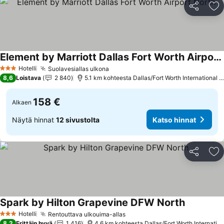
Jaa
Li
Element by Marriott Dallas Fort Worth Airport North
Katso hinnat
Hotelli
Suolavesiallas ulkona
Katso hinnat
3 Tähtiluokitus
8,6
Loistava
2 840
5.1 km kohteesta Dallas/Fort Worth International Ai
158 €
Alkaen
Näytä hinnat
12 sivustolta
Katso hinnat
Jaa
Li
Spark by Hilton Grapevine DFW North
Katso hinn
Hotelli
Rentouttava ulkouima-allas
Katso hinnat
3 Tähtiluokitus
8,2
Erittäin hyvä
1 416
4.6 km kohteesta Dallas/Fort Worth Internation