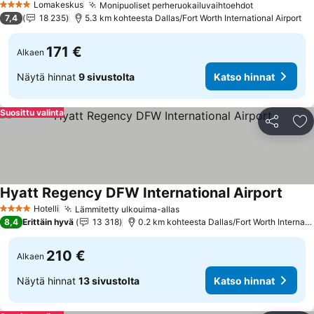
Lomakeskus
Monipuoliset perheruokailuvaihtoehdot
Katso hinna
4 Tähtiluokitus
7,4
18 235
5.3 km kohteesta Dallas/Fort Worth International Airport
171 €
Alkaen
Näytä hinnat
9 sivustolta
Katso hinnat
Suosittu valinta
Jaa
Li
Hyatt Regency DFW International Airport
Katso
Hotelli
Lämmitetty ulkouima-allas
Katso hinnat
4 Tähtiluokitus
8,4
Erittäin hyvä
13 318
0.2 km kohteesta Dallas/Fort Worth Internatio
210 €
Alkaen
Näytä hinnat
13 sivustolta
Katso hinnat