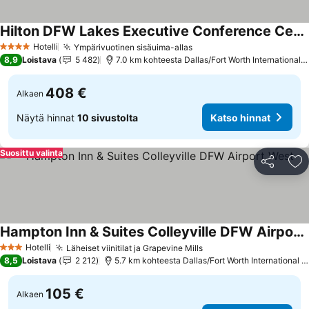
Hilton DFW Lakes Executive Conference Center
Katso hinnat
Hotelli
Ympärivuotinen sisäuima-allas
Katso hinnat
4 Tähtiluokitus
8,9
Loistava
5 482
7.0 km kohteesta Dallas/Fort Worth International A
408 €
Alkaen
Näytä hinnat
10 sivustolta
Katso hinnat
Suosittu valinta
Jaa
Li
Hampton Inn & Suites Colleyville DFW Airport West
Katso hinnat
Hotelli
Läheiset viinitilat ja Grapevine Mills
Katso hinnat
3 Tähtiluokitus
8,5
Loistava
2 212
5.7 km kohteesta Dallas/Fort Worth International Ai
105 €
Alkaen