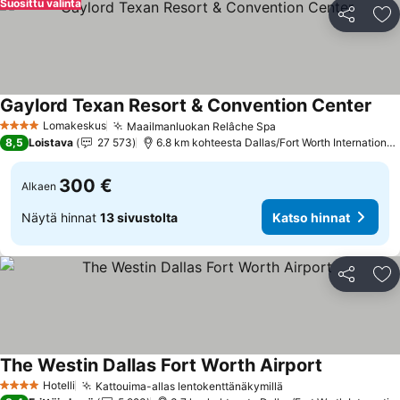
Suosittu valinta
Jaa
Li
Gaylord Texan Resort & Convention Center
Kats
Lomakeskus
Maailmanluokan Relâche Spa
Katso hinnat
4 Tähtiluokitus
8,5
Loistava
27 573
6.8 km kohteesta Dallas/Fort Worth International 
300 €
Alkaen
Näytä hinnat
13 sivustolta
Katso hinnat
Jaa
Li
The Westin Dallas Fort Worth Airport
Katso hinna
Hotelli
Kattouima-allas lentokenttänäkymillä
Katso hinnat
4 Tähtiluokitus