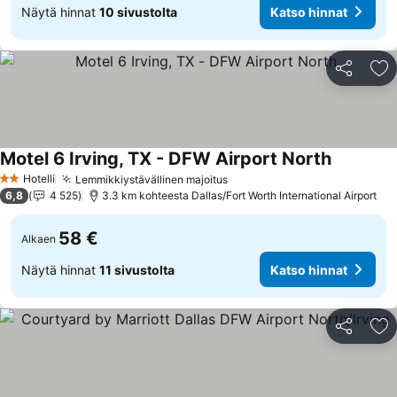
Näytä hinnat
10 sivustolta
Katso hinnat
Jaa
Li
Motel 6 Irving, TX - DFW Airport North
Katso hin
Hotelli
Lemmikkiystävällinen majoitus
Katso hinnat
2 Tähtiluokitus
6,8
4 525
3.3 km kohteesta Dallas/Fort Worth International Airport
58 €
Alkaen
Näytä hinnat
11 sivustolta
Katso hinnat
Jaa
Li