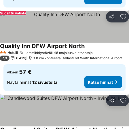
Suosittu valinta
Jaa
Li
Quality Inn DFW Airport North
Katso hinnat
Hotelli
Lemmikkiystävällisiä majoitusvaihtoehtoja
Katso hinnat
2 Tähtiluokitus
7,3
6 419
3.8 km kohteesta Dallas/Fort Worth International Airport
57 €
Alkaen
Näytä hinnat
12 sivustolta
Katso hinnat
Jaa
Li