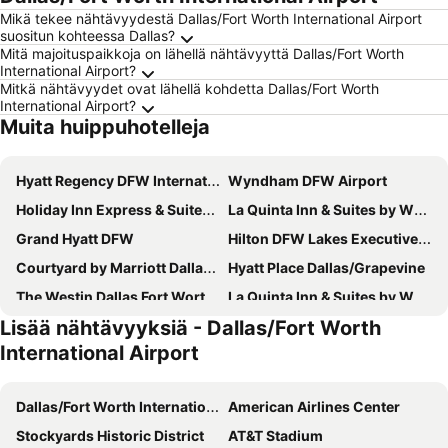
Mikä tekee nähtävyydestä Dallas/Fort Worth International Airport
suositun kohteessa Dallas?
Mitä majoituspaikkoja on lähellä nähtävyyttä Dallas/Fort Worth
International Airport?
Mitkä nähtävyydet ovat lähellä kohdetta Dallas/Fort Worth
International Airport?
Muita huippuhotelleja
Hyatt Regency DFW International Airport
Wyndham DFW Airport
Holiday Inn Express & Suites Irving Dfw Airport North By Ihg
La Quinta Inn & Suites by Wyndham DFW Airport South / Irving
Grand Hyatt DFW
Hilton DFW Lakes Executive Conference Center
Courtyard by Marriott Dallas-Fort Worth/Bedford
Hyatt Place Dallas/Grapevine
The Westin Dallas Fort Worth Airport
La Quinta Inn & Suites by Wyndham Dallas DFW Airport North
Lisää nähtävyyksiä - Dallas/Fort Worth
Hyatt Place DFW
La Quinta Inn & Suites by Wyndham Arlington North 6 Flags Dr
International Airport
Hampton Inn & Suites Dallas Market Center
SpringHill Suites Dallas NW Highway at Stemmons/I-35E
Extended Stay America Suites - Dallas - DFW Airport N
Executive Inn
Dallas/Fort Worth International Airport
American Airlines Center
Hilton Dallas/Southlake Town Square
La Quinta Inn & Suites by Wyndham DFW West-Glade-Parks
Stockyards Historic District
AT&T Stadium
La Quinta Inn & Suites by Wyndham DFW Airport West - Bedford
Staybridge Suites Irving Las Colinas by IHG