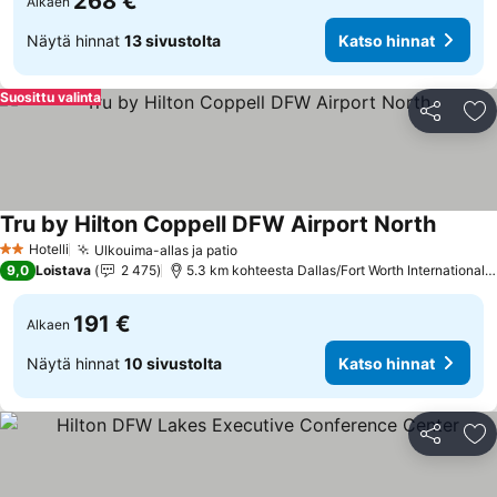
268 €
Alkaen
Näytä hinnat
13 sivustolta
Katso hinnat
Suosittu valinta
Jaa
Li
Tru by Hilton Coppell DFW Airport North
Katso h
Hotelli
Ulkouima-allas ja patio
Katso hinnat
2 Tähtiluokitus
9,0
Loistava
2 475
5.3 km kohteesta Dallas/Fort Worth International A
191 €
Alkaen
Näytä hinnat
10 sivustolta
Katso hinnat
Jaa
Li