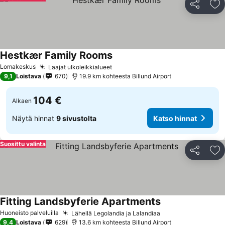
Jaa
Li
Hestkær Family Rooms
Lomakeskus
Laajat ulkoleikkialueet
9,1
Loistava
670
19.9 km kohteesta Billund Airport
104 €
Alkaen
Näytä hinnat
9 sivustolta
Katso hinnat
Suosittu valinta
Jaa
Li
Fitting Landsbyferie Apartments
Huoneisto palveluilla
Lähellä Legolandia ja Lalandiaa
9,4
Loistava
629
13.6 km kohteesta Billund Airport