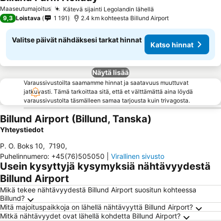
Maaseutumajoitus
Kätevä sijainti Legolandin lähellä
9,3
Loistava
1 191
2.4 km kohteesta Billund Airport
Valitse päivät nähdäksesi tarkat hinnat
Katso hinnat
Näytä lisää
Varaussivustoilta saamamme hinnat ja saatavuus muuttuvat
jatkuvasti. Tämä tarkoittaa sitä, että et välttämättä aina löydä
varaussivustolta täsmälleen samaa tarjousta kuin trivagosta.
Billund Airport (Billund, Tanska)
Yhteystiedot
P. O. Boks 10
,
7190
,
Puhelinnumero
:
+45(76)505050
|
Virallinen sivusto
Usein kysyttyjä kysymyksiä nähtävyydestä
Billund Airport
Mikä tekee nähtävyydestä Billund Airport suositun kohteessa
Billund?
Mitä majoituspaikkoja on lähellä nähtävyyttä Billund Airport?
Mitkä nähtävyydet ovat lähellä kohdetta Billund Airport?