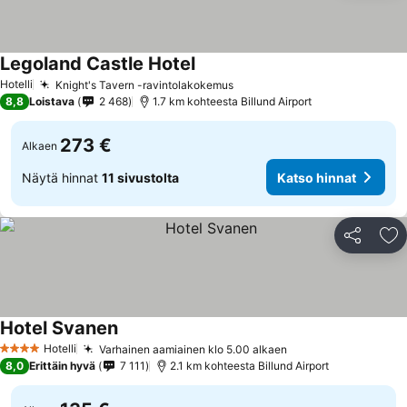
Legoland Castle Hotel
Hotelli
Knight's Tavern -ravintolakokemus
8,8
Loistava
2 468
1.7 km kohteesta Billund Airport
273 €
Alkaen
Näytä hinnat
11 sivustolta
Katso hinnat
Jaa
Li
Hotel Svanen
Hotelli
Varhainen aamiainen klo 5.00 alkaen
4 Tähtiluokitus
8,0
Erittäin hyvä
7 111
2.1 km kohteesta Billund Airport