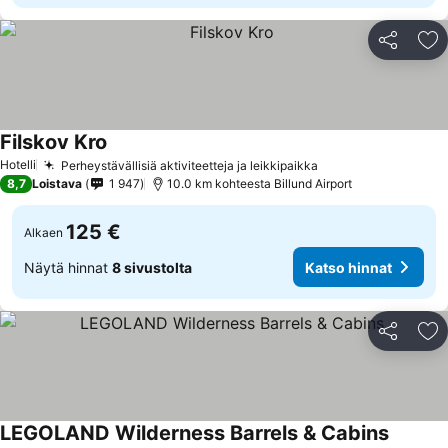
Jaa
Li
Filskov Kro
Hotelli
Perheystävällisiä aktiviteetteja ja leikkipaikka
8,7
Loistava
1 947
10.0 km kohteesta Billund Airport
125 €
Alkaen
Näytä hinnat
8 sivustolta
Katso hinnat
Jaa
Li
LEGOLAND Wilderness Barrels & Cabins