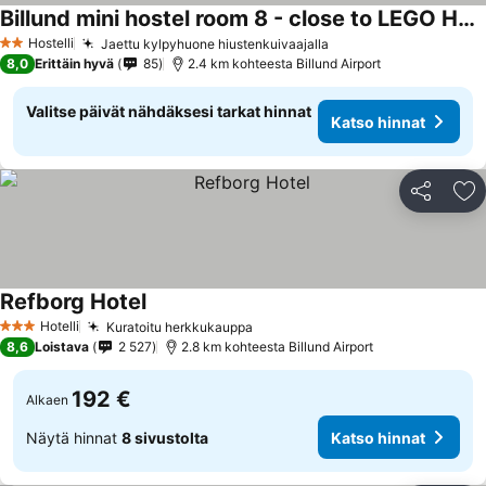
Billund mini hostel room 8 - close to LEGO HOUSE and LEGOLAND
Hostelli
Jaettu kylpyhuone hiustenkuivaajalla
2 Tähtiluokitus
8,0
Erittäin hyvä
85
2.4 km kohteesta Billund Airport
Valitse päivät nähdäksesi tarkat hinnat
Katso hinnat
Jaa
Li
Refborg Hotel
Hotelli
Kuratoitu herkkukauppa
3 Tähtiluokitus
8,6
Loistava
2 527
2.8 km kohteesta Billund Airport
192 €
Alkaen
Näytä hinnat
8 sivustolta
Katso hinnat