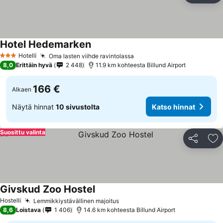
Hotel Hedemarken
Hotelli
Oma lasten viihde ravintolassa
3 Tähtiluokitus
8,0
Erittäin hyvä
2 448
11.9 km kohteesta Billund Airport
166 €
Alkaen
Näytä hinnat
10 sivustolta
Katso hinnat
Suosittu valinta
Jaa
Li
Givskud Zoo Hostel
Hostelli
Lemmikkiystävällinen majoitus
8,6
Loistava
1 406
14.6 km kohteesta Billund Airport