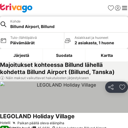
Suosikit
Kirjaud
Val
Kohde
Billund Airport, Billund
Tulo-/lähtöpäivä
Asiakkaat ja huoneet
Päivämäärät
2 asiakasta, 1 huone
Järjestä
Suodata
Kartta
Majoitukset kohteessa Billund lähellä
kohdetta Billund Airport (Billund, Tanska)
Näin maksut vaikuttavat hakutulosten järjestykseen
Jaa
Li
LEGOLAND Holiday Village
Hotelli
Paikan päällä oleva eläinpiha