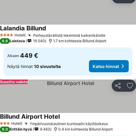
Jaa
Li
Lalandia Billund
Hotelli
Perheystävällistä tekemistä kaikenikäisille
4 Tähtiluokitus
8,6
Loistava
16 540
1.7 km kohteesta Billund Airport
449 €
Alkaen
Näytä hinnat
10 sivustolta
Katso hinnat
Suosittu valinta
Jaa
Li
Billund Airport Hotel
Hotelli
Ympärivuorokautinen kuntosalin käyttöoikeus
3 Tähtiluokitus
8,0
Erittäin hyvä
9 463
0.4 km kohteesta Billund Airport