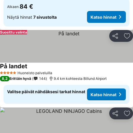
84 €
Alkaen
Näytä hinnat
7 sivustolta
Katso hinnat
Suosittu valinta
Jaa
Li
På landet
Huoneisto palveluilla
5 Tähtiluokitus
8,2
Erittäin hyvä
144
9.4 km kohteesta Billund Airport
Valitse päivät nähdäksesi tarkat hinnat
Katso hinnat
Jaa
Li