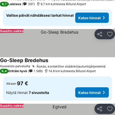
5 Tähtiluokitus
9,7
Loistava
397
9.7 km kohteesta Billund Airport
Valitse päivät nähdäksesi tarkat hinnat
Katso hinnat
Suosittu valinta
Jaa
Li
Go-Sleep Bredehus
Huoneisto palveluilla
Älykäs, kontaktiton sisäänkirjautumisjärjestelmä
8,4
Erittäin hyvä
1 586
14.8 km kohteesta Billund Airport
97 €
Alkaen
Näytä hinnat
7 sivustolta
Katso hinnat
Suosittu valinta
Jaa
Li