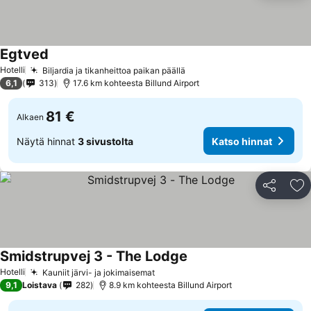
Egtved
Hotelli
Biljardia ja tikanheittoa paikan päällä
6,1
313
17.6 km kohteesta Billund Airport
81 €
Alkaen
Näytä hinnat
3 sivustolta
Katso hinnat
Jaa
Li
Smidstrupvej 3 - The Lodge
Hotelli
Kauniit järvi- ja jokimaisemat
9,1
Loistava
282
8.9 km kohteesta Billund Airport