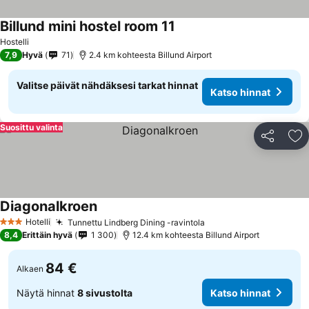
Billund mini hostel room 11
Hostelli
7,9
Hyvä
71
2.4 km kohteesta Billund Airport
Valitse päivät nähdäksesi tarkat hinnat
Katso hinnat
Suosittu valinta
Jaa
Li
Diagonalkroen
Hotelli
Tunnettu Lindberg Dining -ravintola
3 Tähtiluokitus
8,4
Erittäin hyvä
1 300
12.4 km kohteesta Billund Airport
84 €
Alkaen
Näytä hinnat
8 sivustolta
Katso hinnat