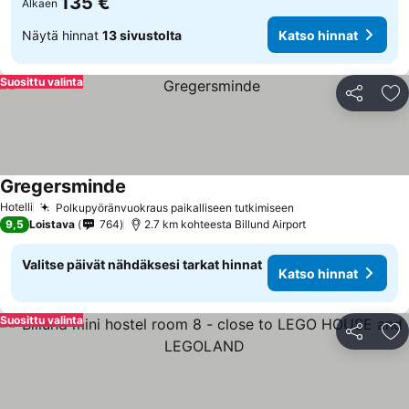
135 €
Alkaen
Näytä hinnat
13 sivustolta
Katso hinnat
Suosittu valinta
Jaa
Li
Gregersminde
Hotelli
Polkupyöränvuokraus paikalliseen tutkimiseen
9,5
Loistava
764
2.7 km kohteesta Billund Airport
Valitse päivät nähdäksesi tarkat hinnat
Katso hinnat
Suosittu valinta
Jaa
Li