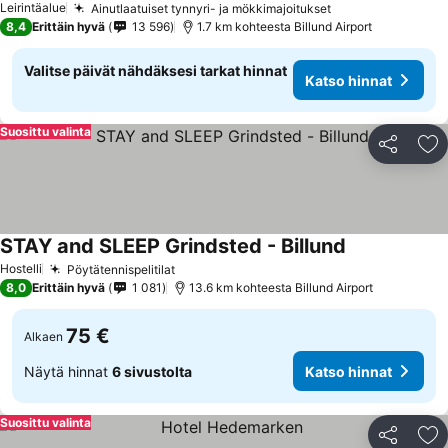
Leirintäalue
Ainutlaatuiset tynnyri- ja mökkimajoitukset
8,4
Erittäin hyvä
13 596
1.7 km kohteesta Billund Airport
Valitse päivät nähdäksesi tarkat hinnat
Katso hinnat
Suosittu valinta
Jaa
Li
STAY and SLEEP Grindsted - Billund
Hostelli
Pöytätennispelitilat
8,0
Erittäin hyvä
1 081
13.6 km kohteesta Billund Airport
75 €
Alkaen
Näytä hinnat
6 sivustolta
Katso hinnat
Suosittu valinta
Jaa
Li