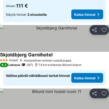
111 €
Alkaen
Näytä hinnat
3 sivustolta
Katso hinnat
Jaa
Li
Skjoldbjerg Garnihotel
Hotelli
Historiallinen entinen ruokakauppa
3 Tähtiluokitus
9,3
Loistava
367
7.6 km kohteesta Billund Airport
Valitse päivät nähdäksesi tarkat hinnat
Katso hinnat
Jaa
Li