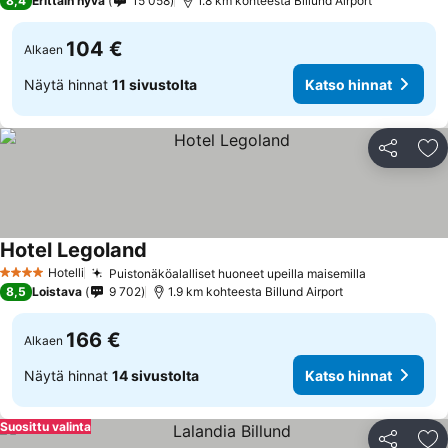
8,4
Erittäin hyvä
15 058
1.8 km kohteesta Billund Airport
104 €
Alkaen
Näytä hinnat
11 sivustolta
Katso hinnat
Jaa
Li
Hotel Legoland
Hotelli
Puistonäköalalliset huoneet upeilla maisemilla
4 Tähtiluokitus
8,5
Loistava
9 702
1.9 km kohteesta Billund Airport
166 €
Alkaen
Näytä hinnat
14 sivustolta
Katso hinnat
Suosittu valinta