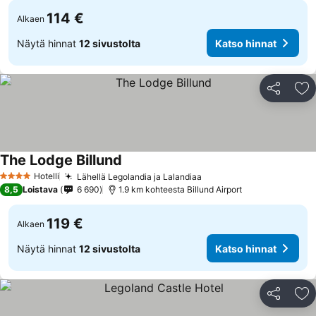
114 €
Alkaen
Näytä hinnat
12 sivustolta
Katso hinnat
Jaa
Li
The Lodge Billund
Hotelli
Lähellä Legolandia ja Lalandiaa
4 Tähtiluokitus
8,5
Loistava
6 690
1.9 km kohteesta Billund Airport
119 €
Alkaen
Näytä hinnat
12 sivustolta
Katso hinnat
Jaa
Li