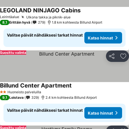
LEGOLAND NINJAGO Cabins
Leirintäalue
Ulkona takka ja piknik-alue
8,1
Erittäin hyvä
279
1.8 km kohteesta Billund Airport
Valitse päivät nähdäksesi tarkat hinnat
Katso hinnat
Suosittu valinta
Jaa
Li
Billund Center Apartment
Huoneisto palveluilla
2 Tähtiluokitus
9,1
Loistava
329
2.4 km kohteesta Billund Airport
Valitse päivät nähdäksesi tarkat hinnat
Katso hinnat
Suosittu valinta