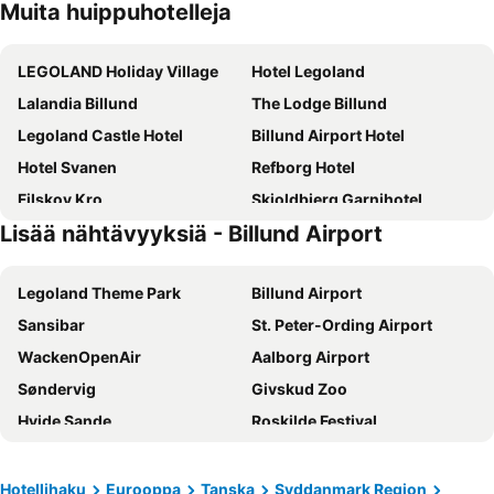
Muita huippuhotelleja
LEGOLAND Holiday Village
Hotel Legoland
Lalandia Billund
The Lodge Billund
Legoland Castle Hotel
Billund Airport Hotel
Hotel Svanen
Refborg Hotel
Filskov Kro
Skjoldbjerg Garnihotel
Lisää nähtävyyksiä - Billund Airport
Go-sleep Vandel
Gregersminde
Randbøldal Camping & Cabins
Vingsted Hotel & Konferencecenter
Legoland Theme Park
Billund Airport
Hotel Hedemarken
Diagonalkroen
Sansibar
St. Peter-Ording Airport
Egtved
LOasen Vesterhede
WackenOpenAir
Aalborg Airport
Smidstrupvej 3 - The Lodge
Sdr. Omme Kro & Hotel
Søndervig
Givskud Zoo
Haraldskær Sinatur Hotel & Konference
Skovdal Kro
Hvide Sande
Roskilde Festival
Thyregod Kursuscenter
Tisvildeleje
U 995 Submarine and Cenotaph
Aarhus Vocal Festival
Blokhus
Hotellihaku
Eurooppa
Tanska
Syddanmark Region