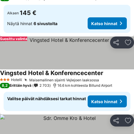
145 €
Alkaen
Näytä hinnat
6 sivustolta
Katso hinnat
Suosittu valinta
Jaa
Li
Vingsted Hotel & Konferencecenter
Hotelli
Maisemallinen sijainti Vejlejoen laaksossa
3 Tähtiluokitus
8,2
Erittäin hyvä
2 703
16.6 km kohteesta Billund Airport
Valitse päivät nähdäksesi tarkat hinnat
Katso hinnat
Jaa
Li