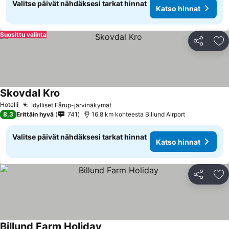
Valitse päivät nähdäksesi tarkat hinnat
Katso hinnat
Suosittu valinta
Jaa
Li
Skovdal Kro
Hotelli
Idylliset Fårup-järvinäkymät
8,3
Erittäin hyvä
741
16.8 km kohteesta Billund Airport
Valitse päivät nähdäksesi tarkat hinnat
Katso hinnat
Jaa
Li
Billund Farm Holiday