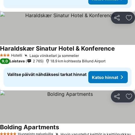
Jaa
Li
Haraldskær Sinatur Hotel & Konference
Hotelli
Laaja viinikellari ja sommelier
3 Tähtiluokitus
9,0
Loistava
2 765
18.9 km kohteesta Billund Airport
Valitse päivät nähdäksesi tarkat hinnat
Katso hinnat
Jaa
Li
Bolding Apartments
Huoneisto palveluilla
Hyvin varustellut keittiöt ja keittiönurkkaukset