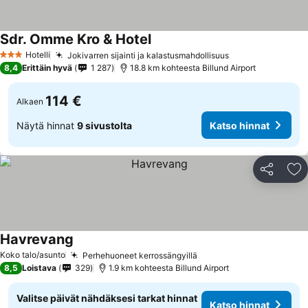
Sdr. Omme Kro & Hotel
Hotelli
Jokivarren sijainti ja kalastusmahdollisuus
3 Tähtiluokitus
8,4
Erittäin hyvä
1 287
18.8 km kohteesta Billund Airport
114 €
Alkaen
Näytä hinnat
9 sivustolta
Katso hinnat
Jaa
Li
Havrevang
Koko talo/asunto
Perhehuoneet kerrossängyillä
8,5
Loistava
329
1.9 km kohteesta Billund Airport
Valitse päivät nähdäksesi tarkat hinnat
Katso hinnat