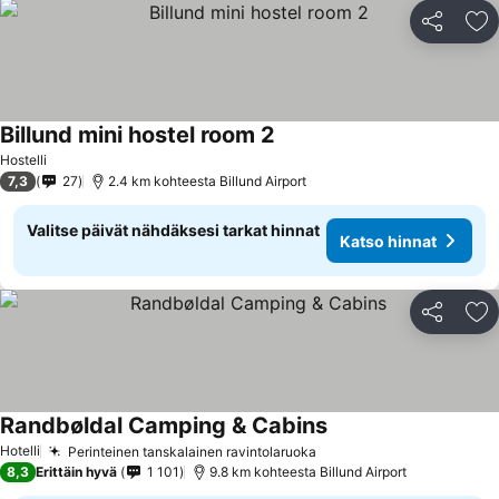
Jaa
Li
Billund mini hostel room 2
Hostelli
7,3
27
2.4 km kohteesta Billund Airport
Valitse päivät nähdäksesi tarkat hinnat
Katso hinnat
Jaa
Li
Randbøldal Camping & Cabins
Hotelli
Perinteinen tanskalainen ravintolaruoka
8,3
Erittäin hyvä
1 101
9.8 km kohteesta Billund Airport