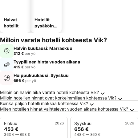
Halvat
Hotellit
hotellit
pysäköinni
llä
Milloin varata hotelli kohteesta Vik?
Halvin kuukausi: Marraskuu
312 €
per yö
Tyypillinen hinta vuoden aikana
415 €
per yö
Huippukuukausi: Syyskuu
656 €
per yö
Usein kysytyt kysymykset kohteesta Vik
Milloin on halvin aika varata hotelli kohteesta Vik?
Milloin hotellien hinnat ovat korkeimmillaan kohteessa Vik?
Kuinka paljon hotelli maksaa kohteessa Vik?
Miten hotellien hinnat vaihtelevat vuoden aikana kohteessa Vik?
Elokuu
2026
Syyskuu
2026
453 €
656 €
363 €
—
693 €
448 €
—
860 €