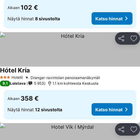
102 €
Alkaen
Näytä hinnat
8 sivustolta
Katso hinnat
Jaa
Li
Hótel Kría
Katso hinnat
Hotelli
Drangar-ravintolan panoraamanäkymät
Katso hinnat
3 Tähtiluokitus
9,1
Loistava
5 953
1.1 km kohteesta Keskusta
358 €
Alkaen
Näytä hinnat
12 sivustolta
Katso hinnat
Jaa
Li