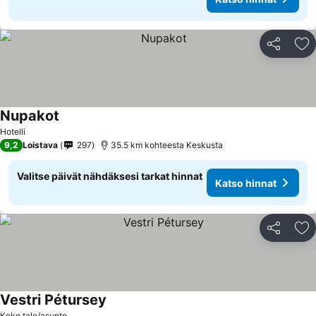
Jaa
Li
Nupakot
Katso hinnat
Hotelli
9,2
Loistava
297
35.5 km kohteesta Keskusta
Valitse päivät nähdäksesi tarkat hinnat
Katso hinnat
Jaa
Li
Vestri Pétursey
Katso hinnat
Koko talo/asunto