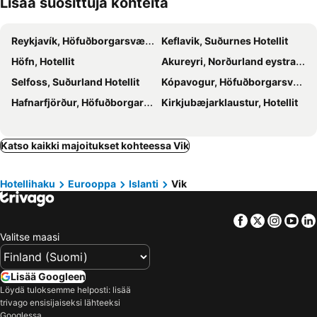
Lisää suosittuja kohteita
Reykjavík, Höfuðborgarsvæði Hotellit
Keflavik, Suðurnes Hotellit
Höfn, Hotellit
Akureyri, Norðurland eystra Hotellit
Selfoss, Suðurland Hotellit
Kópavogur, Höfuðborgarsvæði Hotellit
Hafnarfjörður, Höfuðborgarsvæði Hotellit
Kirkjubæjarklaustur, Hotellit
Katso kaikki majoitukset kohteessa Vik
Hotellihaku
Eurooppa
Islanti
Vik
Facebook
Twitter
Insta
Yo
Valitse maasi
Lisää Googleen
Löydä tuloksemme helposti: lisää
trivago ensisijaiseksi lähteeksi
Googlessa.