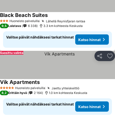
Black Beach Suites
Katso hinnat
Huoneisto palveluilla
Lähellä Reynisfjaran rantaa
Katso hinnat
3 Tähtiluokitus
9,5
Loistava
6 338
3.3 km kohteesta Keskusta
Valitse päivät nähdäksesi tarkat hinnat
Katso hinnat
Suosittu valinta
Jaa
Li
Vík Apartments
Katso hinnat
Huoneisto palveluilla
Jaettu yhteiskeittiö
Katso hinnat
5 Tähtiluokitus
8,2
Erittäin hyvä
2 164
1.0 km kohteesta Keskusta
Valitse päivät nähdäksesi tarkat hinnat
Katso hinnat