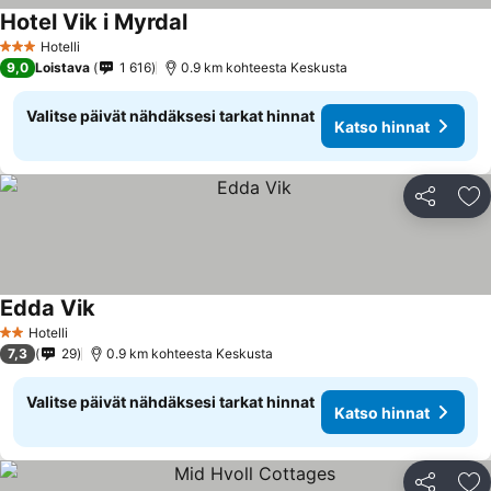
Hotel Vik i Myrdal
Katso hinnat
Hotelli
3 Tähtiluokitus
9,0
Loistava
1 616
0.9 km kohteesta Keskusta
Valitse päivät nähdäksesi tarkat hinnat
Katso hinnat
Jaa
Li
Edda Vik
Katso hinnat
Hotelli
2 Tähtiluokitus
7,3
29
0.9 km kohteesta Keskusta
Valitse päivät nähdäksesi tarkat hinnat
Katso hinnat