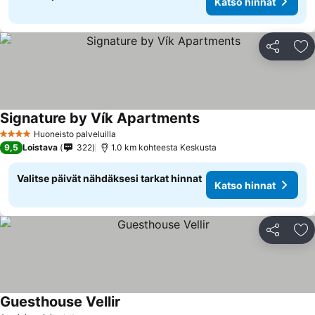
Katso hinnat
Jaa
Li
Signature by Vík Apartments
Katso hinnat
Huoneisto palveluilla
4 Tähtiluokitus
9,5
Loistava
322
1.0 km kohteesta Keskusta
Valitse päivät nähdäksesi tarkat hinnat
Katso hinnat
Jaa
Li
Guesthouse Vellir
Katso hinnat