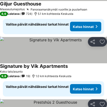
Giljur Guesthouse
Katso hinnat
Maaseutumajoitus
Panoraamanäkymät vuorille ja puutarhaan
Katso hinn
8,6
Loistava
724
5.1 km kohteesta Keskusta
Valitse päivät nähdäksesi tarkat hinnat
Katso hinnat
Jaa
Li
Signature by Vík Apartments
Katso hinnat
Koko talo/asunto
9,8
Loistava
19
1.0 km kohteesta Keskusta
Valitse päivät nähdäksesi tarkat hinnat
Katso hinnat
Jaa
Li