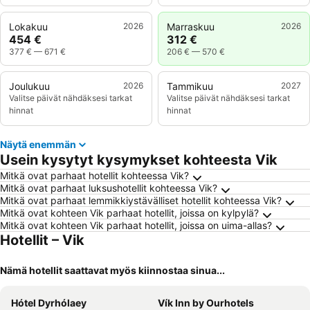
Lokakuu
2026
Marraskuu
2026
454 €
312 €
377 €
—
671 €
206 €
—
570 €
Joulukuu
2026
Tammikuu
2027
Valitse päivät nähdäksesi tarkat
Valitse päivät nähdäksesi tarkat
hinnat
hinnat
Näytä enemmän
Usein kysytyt kysymykset kohteesta Vik
Mitkä ovat parhaat hotellit kohteessa Vik?
Mitkä ovat parhaat luksushotellit kohteessa Vik?
Mitkä ovat parhaat lemmikkiystävälliset hotellit kohteessa Vik?
Mitkä ovat kohteen Vik parhaat hotellit, joissa on kylpylä?
Mitkä ovat kohteen Vik parhaat hotellit, joissa on uima-allas?
Hotellit – Vik
Nämä hotellit saattavat myös kiinnostaa sinua...
Hótel Dyrhólaey
Vík Inn by Ourhotels