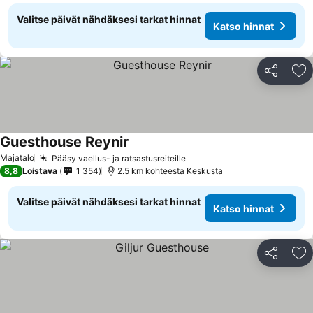
Valitse päivät nähdäksesi tarkat hinnat
Katso hinnat
Jaa
Li
Guesthouse Reynir
Katso hinnat
Majatalo
Pääsy vaellus- ja ratsastusreiteille
Katso hinnat
8,8
Loistava
1 354
2.5 km kohteesta Keskusta
Valitse päivät nähdäksesi tarkat hinnat
Katso hinnat
Jaa
Li