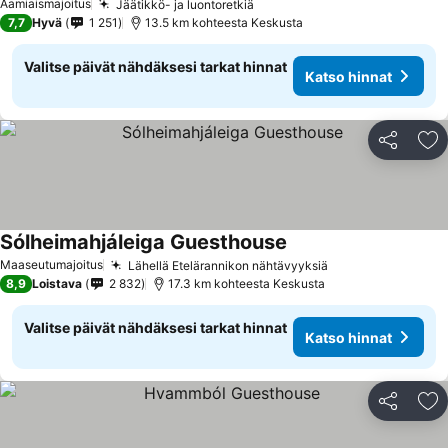
Aamiaismajoitus
Jäätikkö- ja luontoretkiä
Katso hinnat
7,7
Hyvä
1 251
13.5 km kohteesta Keskusta
Valitse päivät nähdäksesi tarkat hinnat
Katso hinnat
Jaa
Li
Sólheimahjáleiga Guesthouse
Katso hinnat
Maaseutumajoitus
Lähellä Etelärannikon nähtävyyksiä
Katso hinnat
8,9
Loistava
2 832
17.3 km kohteesta Keskusta
Valitse päivät nähdäksesi tarkat hinnat
Katso hinnat
Jaa
Li