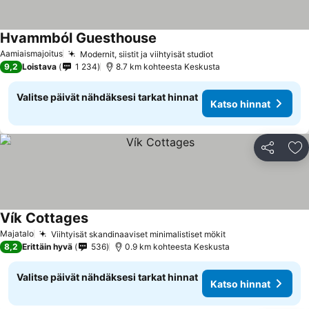
Hvammból Guesthouse
Katso hinnat
Aamiaismajoitus
Modernit, siistit ja viihtyisät studiot
Katso hinnat
9,2
Loistava
1 234
8.7 km kohteesta Keskusta
Valitse päivät nähdäksesi tarkat hinnat
Katso hinnat
Jaa
Li
Vík Cottages
Katso hinnat
Majatalo
Viihtyisät skandinaaviset minimalistiset mökit
Katso hinnat
8,2
Erittäin hyvä
536
0.9 km kohteesta Keskusta
Valitse päivät nähdäksesi tarkat hinnat
Katso hinnat