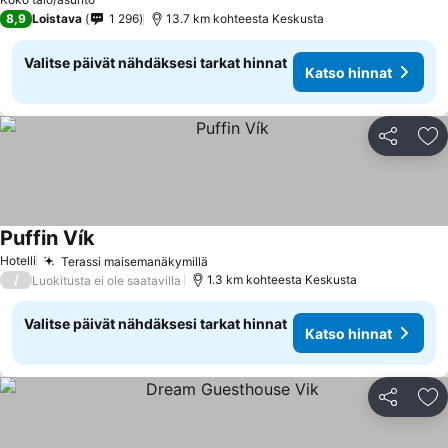
8,9
Loistava
1 296
13.7 km kohteesta Keskusta
Valitse päivät nähdäksesi tarkat hinnat
Katso hinnat
Jaa
Li
Puffin Vík
Katso hinnat
Hotelli
Terassi maisemanäkymillä
Katso hinnat
/
1.3 km kohteesta Keskusta
Luokitusta ei ole saatavilla
Valitse päivät nähdäksesi tarkat hinnat
Katso hinnat
Jaa
Li