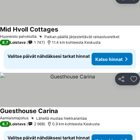
Jaa
Li
Mid Hvoll Cottages
Katso hinnat
Huoneisto palveluilla
Paikan päällä järjestettävät ratsastusretket
Katso hi
8,7
Loistava
1 747
11.4 km kohteesta Keskusta
Valitse päivät nähdäksesi tarkat hinnat
Katso hinnat
Jaa
Li
Guesthouse Carina
Katso hinnat
Aamiaismajoitus
Lähellä mustaa hiekkarantaa
Katso hinnat
8,7
Loistava
2 968
0.9 km kohteesta Keskusta
Valitse päivät nähdäksesi tarkat hinnat