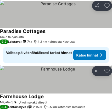
Jaa
Li
Paradise Cottages
Katso hinnat
Koko talo/asunto
9,2
Loistava
74
4.2 km kohteesta Keskusta
Valitse päivät nähdäksesi tarkat hinnat
Katso hinnat
Jaa
Li
Farmhouse Lodge
Katso hinnat
Majatalo
Ulkoilma-aktiviteetit
Katso hinnat
8,4
Erittäin hyvä
2 150
9.5 km kohteesta Keskusta