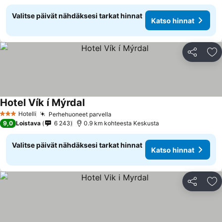
Valitse päivät nähdäksesi tarkat hinnat
Katso hinnat
Jaa
Li
Hotel Vík í Mýrdal
Katso hinnat
Hotelli
Perhehuoneet parvella
Katso hinnat
3 Tähtiluokitus
9,0
Loistava
6 243
0.9 km kohteesta Keskusta
Valitse päivät nähdäksesi tarkat hinnat
Katso hinnat
Jaa
Li