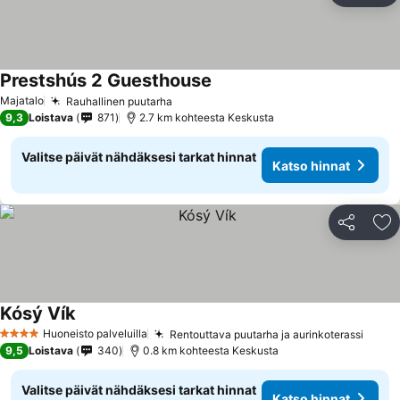
Prestshús 2 Guesthouse
Katso hinnat
Majatalo
Rauhallinen puutarha
Katso hinnat
9,3
Loistava
871
2.7 km kohteesta Keskusta
Valitse päivät nähdäksesi tarkat hinnat
Katso hinnat
Jaa
Li
Kósý Vík
Katso hinnat
Huoneisto palveluilla
Rentouttava puutarha ja aurinkoterassi
Katso
4 Tähtiluokitus
9,5
Loistava
340
0.8 km kohteesta Keskusta
Valitse päivät nähdäksesi tarkat hinnat
Katso hinnat