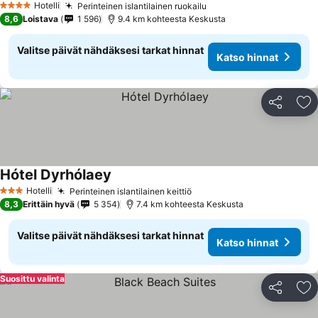
Hotelli
Perinteinen islantilainen ruokailu
Katso hinnat
4 Tähtiluokitus
8,6
Loistava
1 596
9.4 km kohteesta Keskusta
Valitse päivät nähdäksesi tarkat hinnat
Katso hinnat
Jaa
Li
Hótel Dyrhólaey
Katso hinnat
Hotelli
Perinteinen islantilainen keittiö
Katso hinnat
3 Tähtiluokitus
8,3
Erittäin hyvä
5 354
7.4 km kohteesta Keskusta
Valitse päivät nähdäksesi tarkat hinnat
Katso hinnat
Suosittu valinta
Jaa
Li