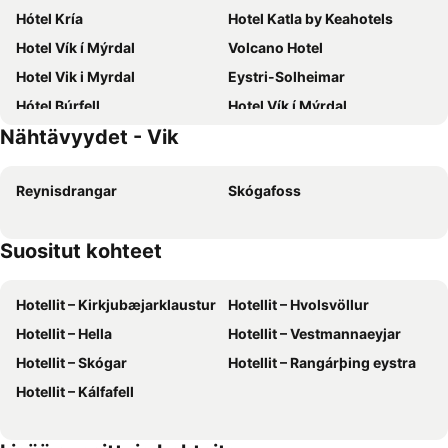
Hótel Kría
Hotel Katla by Keahotels
Hotel Vík í Mýrdal
Volcano Hotel
Hotel Vik i Myrdal
Eystri-Solheimar
Hótel Búrfell
Hotel Vík í Mýrdal
Nähtävyydet - Vik
Edda Vik
Nupakot
Reynisdrangar
Skógafoss
Suositut kohteet
Hotellit – Kirkjubæjarklaustur
Hotellit – Hvolsvöllur
Hotellit – Hella
Hotellit – Vestmannaeyjar
Hotellit – Skógar
Hotellit – Rangárþing eystra
Hotellit – Kálfafell