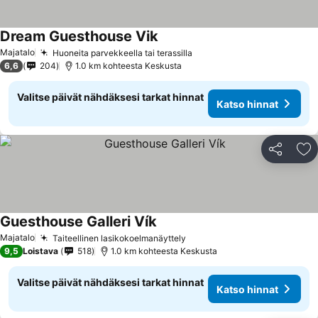
Dream Guesthouse Vik
Katso hinnat
Majatalo
Huoneita parvekkeella tai terassilla
Katso hinnat
6,6
204
1.0 km kohteesta Keskusta
Valitse päivät nähdäksesi tarkat hinnat
Katso hinnat
Jaa
Li
Guesthouse Galleri Vík
Katso hinnat
Majatalo
Taiteellinen lasikokoelmanäyttely
Katso hinnat
9,5
Loistava
518
1.0 km kohteesta Keskusta
Valitse päivät nähdäksesi tarkat hinnat
Katso hinnat