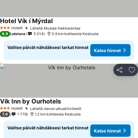
Hotel Vík í Mýrdal
Katso hinnat
Hotelli
Lähellä Mustaa hiekkarantaa
Katso hinnat
3 Tähtiluokitus
8,9
Loistava
5 014
0.9 km kohteesta Keskusta
Valitse päivät nähdäksesi tarkat hinnat
Katso hinnat
Jaa
Li
Vík Inn by Ourhotels
Katso hinnat
Hotelli
Lähellä olevat ulkoaktiviteetit
Katso hinnat
3 Tähtiluokitus
7,4
1 779
1.2 km kohteesta Keskusta
Valitse päivät nähdäksesi tarkat hinnat
Katso hinnat