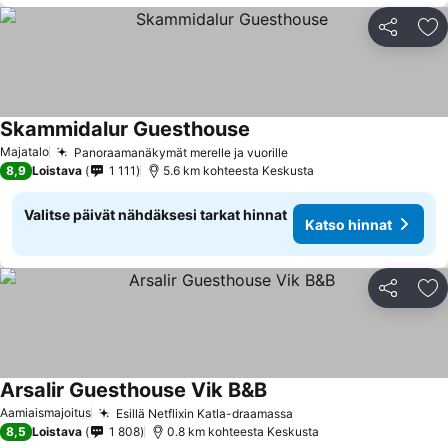
Jaa
Li
Skammidalur Guesthouse
Katso hinnat
Majatalo
Panoraamanäkymät merelle ja vuorille
Katso hinnat
8,9
Loistava
1 111
5.6 km kohteesta Keskusta
Valitse päivät nähdäksesi tarkat hinnat
Katso hinnat
Jaa
Li
Arsalir Guesthouse Vik B&B
Katso hinnat
Aamiaismajoitus
Esillä Netflixin Katla-draamassa
Katso hinnat
8,5
Loistava
1 808
0.8 km kohteesta Keskusta