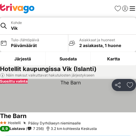
Suosikit
Kirjaud
Val
Kohde
Vik
Tulo-/lähtöpäivä
Asiakkaat ja huoneet
Päivämäärät
2 asiakasta, 1 huone
Järjestä
Suodata
Kartta
Hotellit kaupungissa Vik (Islanti)
Näin maksut vaikuttavat hakutulosten järjestykseen
Suosittu valinta
Jaa
Li
The Barn
Katso hinnat
Hostelli
Pääsy Dyrhólaeyn niemimaalle
Katso hinnat
2 Tähtiluokitus
8,9
Loistava
7 256
3.2 km kohteesta Keskusta