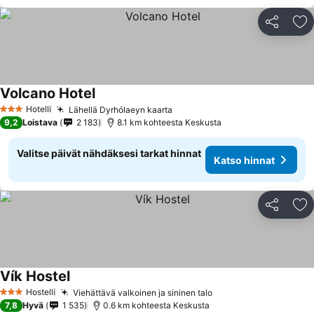
Jaa
Li
Volcano Hotel
Katso hinnat
Hotelli
Lähellä Dyrhólaeyn kaarta
Katso hinnat
3 Tähtiluokitus
9,2
Loistava
2 183
8.1 km kohteesta Keskusta
Valitse päivät nähdäksesi tarkat hinnat
Katso hinnat
Jaa
Li
Vík Hostel
Katso hinnat
Hostelli
Viehättävä valkoinen ja sininen talo
Katso hinnat
3 Tähtiluokitus
7,8
Hyvä
1 535
0.6 km kohteesta Keskusta