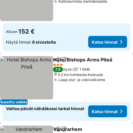
Kattoravintola merinäköalalla
152 €
Alkaen
Näytä hinnat
8 sivustolta
Katso hinnat
Hotel Bishops Arms Piteå
Jaa
Lisää suosikkeihin
3 Tähtiluokitus
7,9
Hyvä
1 648
0.2 km kohteesta Keskusta
Laaja olut- ja viskivalikoima
Suosittu valinta
Valitse päivät nähdäksesi tarkat hinnat
Katso hinnat
Vandrarhem
Jaa
Lisää suosikkeihin