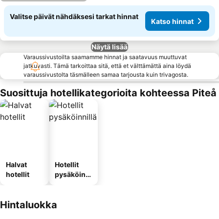
Valitse päivät nähdäksesi tarkat hinnat
Katso hinnat
Näytä lisää
Varaussivustoilta saamamme hinnat ja saatavuus muuttuvat
jatkuvasti. Tämä tarkoittaa sitä, että et välttämättä aina löydä
varaussivustolta täsmälleen samaa tarjousta kuin trivagosta.
Suosittuja hotellikategorioita kohteessa Piteå
Halvat
Hotellit
hotellit
pysäköinni
llä
Hintaluokka