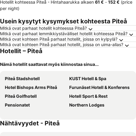
Hotellit kohteessa Piteå -
Hintahaarukka
alkaen
‎61 €
-
‎152 €
(price
per night)
Usein kysytyt kysymykset kohteesta Piteå
Mitkä ovat parhaat hotellit kohteessa Piteå?
Mitkä ovat parhaat lemmikkiystävälliset hotellit kohteessa Piteå?
Mitkä ovat kohteen Piteå parhaat hotellit, joissa on kylpylä?
Mitkä ovat kohteen Piteå parhaat hotellit, joissa on uima-allas?
Hotellit – Piteå
Nämä hotellit saattavat myös kiinnostaa sinua...
Piteå Stadshotell
KUST Hotell & Spa
Hotel Bishops Arms Piteå
Furunäset Hotell & Konferens
Piteå Golfhotell
Hotell Sport & Rest
Pensionatet
Northern Lodges
Nähtävyydet - Piteå