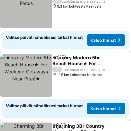
Focus
/
Luokitusta ei ole saatavilla
9.3 km kohteesta Keskusta
Valitse päivät nähdäksesi tarkat hinnat
Katso hinnat
★luxury Modern 5br
Jaa
Lisää suosikkeihin
Beach House★ For
Weekend Getaways Near
/
Luokitusta ei ole saatavilla
Piteå★
11.5 km kohteesta Keskusta
Valitse päivät nähdäksesi tarkat hinnat
Katso hinnat
Charming 3Br Country
Jaa
Lisää suosikkeihin