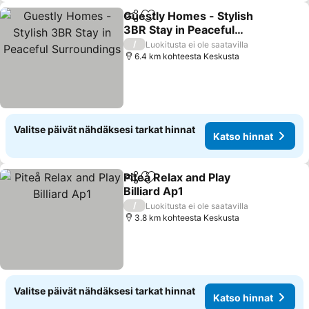
Guestly Homes - Stylish
Jaa
Lisää suosikkeihin
3BR Stay in Peaceful
Surroundings
/
Luokitusta ei ole saatavilla
6.4 km kohteesta Keskusta
Valitse päivät nähdäksesi tarkat hinnat
Katso hinnat
Piteå Relax and Play
Jaa
Lisää suosikkeihin
Billiard Ap1
/
Luokitusta ei ole saatavilla
3.8 km kohteesta Keskusta
Valitse päivät nähdäksesi tarkat hinnat
Katso hinnat