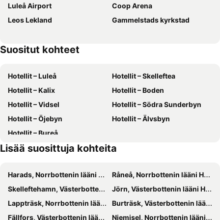
Luleå Airport
Coop Arena
Leos Lekland
Gammelstads kyrkstad
Suositut kohteet
Hotellit – Luleå
Hotellit – Skelleftea
Hotellit – Kalix
Hotellit – Boden
Hotellit – Vidsel
Hotellit – Södra Sunderbyn
Hotellit – Öjebyn
Hotellit – Älvsbyn
Hotellit – Bureå
Lisää suosittuja kohteita
Harads, Norrbottenin lääni Hotellit
Råneå, Norrbottenin lääni Hotellit
Skelleftehamn, Västerbottenin lääni Hotellit
Jörn, Västerbottenin lääni Hotellit
Lappträsk, Norrbottenin lääni Hotellit
Burträsk, Västerbottenin lääni Hotellit
Fällfors, Västerbottenin lääni Hotellit
Niemisel, Norrbottenin lääni Hotellit