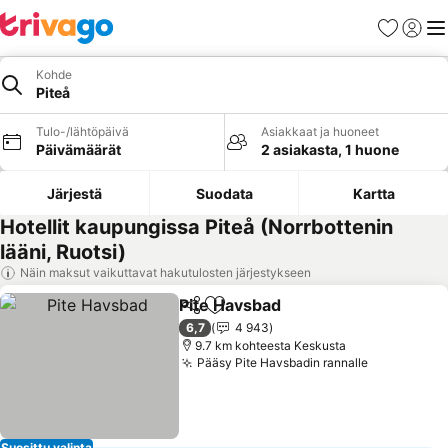
Suosikit
Kirjaud
Val
Kohde
Piteå
Tulo-/lähtöpäivä
Asiakkaat ja huoneet
Päivämäärät
2 asiakasta, 1 huone
Järjestä
Suodata
Kartta
Hotellit kaupungissa Piteå (Norrbottenin
lääni, Ruotsi)
Näin maksut vaikuttavat hakutulosten järjestykseen
Pite Havsbad
Jaa
Lisää suosikkeihin
6,7
4 943
9.7 km kohteesta Keskusta
Pääsy Pite Havsbadin rannalle
Suosittu valinta