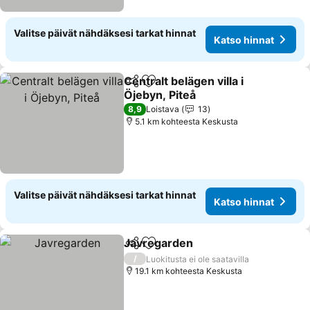
Valitse päivät nähdäksesi tarkat hinnat
Katso hinnat
Centralt belägen villa i
Jaa
Lisää suosikkeihin
Öjebyn, Piteå
8,9
Loistava
13
5.1 km kohteesta Keskusta
Valitse päivät nähdäksesi tarkat hinnat
Katso hinnat
Javregarden
Jaa
Lisää suosikkeihin
/
Luokitusta ei ole saatavilla
19.1 km kohteesta Keskusta