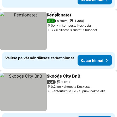
Pensionatet
Jaa
Lisää suosikkeihin
8,8
Loistava
1 380
0.4 km kohteesta Keskusta
Yksilöllisesti sisustetut huoneet
Valitse päivät nähdäksesi tarkat hinnat
Katso hinnat
Skoogs City BnB
Jaa
Lisää suosikkeihin
7,4
1 161
0.2 km kohteesta Keskusta
Rentoutumisalue kaupunkinäköalalla