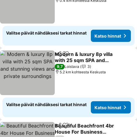
0.4 km kohteesta Keskusta
Valitse päivät nähdäksesi tarkat hinnat
Katso hinnat
Modern & luxury 8p villa
Jaa
Lisää suosikkeihin
with 25 sqm SPA and
stunning views and
9,7
Loistava
3
private surroundings
5.2 km kohteesta Keskusta
Valitse päivät nähdäksesi tarkat hinnat
Katso hinnat
Beautiful Beachfront 4br
Jaa
Lisää suosikkeihin
House For Business