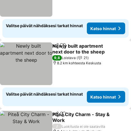
Valitse päivät nähdäksesi tarkat hinnat
Katso hinnat
Newly built apartment
Jaa
Lisää suosikkeihin
next door to the sheep
9,8
Loistava
21
8.2 km kohteesta Keskusta
Valitse päivät nähdäksesi tarkat hinnat
Katso hinnat
Piteå City Charm - Stay &
Jaa
Lisää suosikkeihin
Work
/
Luokitusta ei ole saatavilla