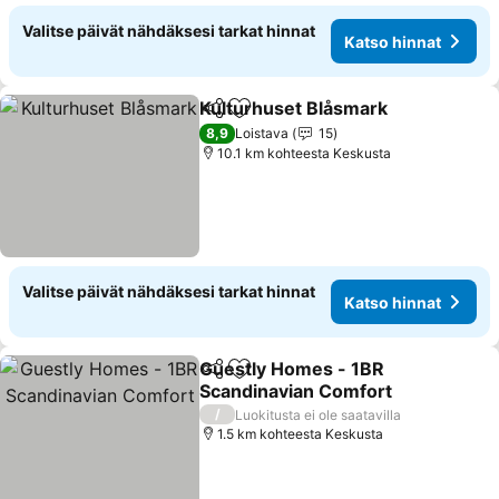
Valitse päivät nähdäksesi tarkat hinnat
Katso hinnat
Kulturhuset Blåsmark
Jaa
Lisää suosikkeihin
8,9
Loistava
15
10.1 km kohteesta Keskusta
Valitse päivät nähdäksesi tarkat hinnat
Katso hinnat
Guestly Homes - 1BR
Jaa
Lisää suosikkeihin
Scandinavian Comfort
/
Luokitusta ei ole saatavilla
1.5 km kohteesta Keskusta