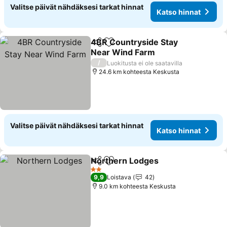
Valitse päivät nähdäksesi tarkat hinnat
Katso hinnat
4BR Countryside Stay
Jaa
Lisää suosikkeihin
Near Wind Farm
/
Luokitusta ei ole saatavilla
24.6 km kohteesta Keskusta
Valitse päivät nähdäksesi tarkat hinnat
Katso hinnat
Northern Lodges
Jaa
Lisää suosikkeihin
2 Tähtiluokitus
9,9
Loistava
42
9.0 km kohteesta Keskusta