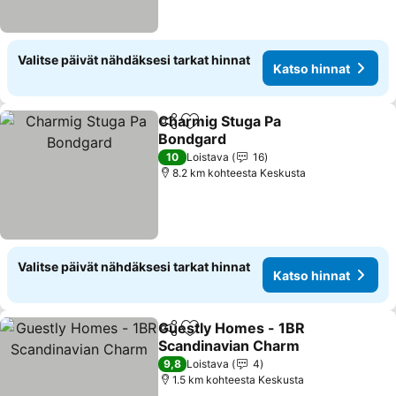
Valitse päivät nähdäksesi tarkat hinnat
Katso hinnat
Charmig Stuga Pa
Jaa
Lisää suosikkeihin
Bondgard
10
Loistava
16
8.2 km kohteesta Keskusta
Valitse päivät nähdäksesi tarkat hinnat
Katso hinnat
Guestly Homes - 1BR
Jaa
Lisää suosikkeihin
Scandinavian Charm
9,8
Loistava
4
1.5 km kohteesta Keskusta