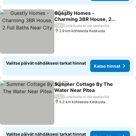
Guestly Homes -
Jaa
Lisää suosikkeihin
Charming 3BR House, 2
Full Baths Near City
/
Luokitusta ei ole saatavilla
2.9 km kohteesta Keskusta
Valitse päivät nähdäksesi tarkat hinnat
Katso hinnat
Summer Cottage By The
Jaa
Lisää suosikkeihin
Water Near Pitea
/
Luokitusta ei ole saatavilla
5.3 km kohteesta Keskusta
Valitse päivät nähdäksesi tarkat hinnat