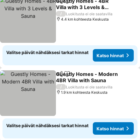
Guestly Homes - 4BR
Jaa
Lisää suosikkeihin
Villa with 3 Levels &
Sauna
/
Luokitusta ei ole saatavilla
4.4 km kohteesta Keskusta
Valitse päivät nähdäksesi tarkat hinnat
Katso hinnat
Guestly Homes - Modern
Jaa
Lisää suosikkeihin
4BR Villa with Sauna
/
Luokitusta ei ole saatavilla
1.9 km kohteesta Keskusta
Valitse päivät nähdäksesi tarkat hinnat
Katso hinnat