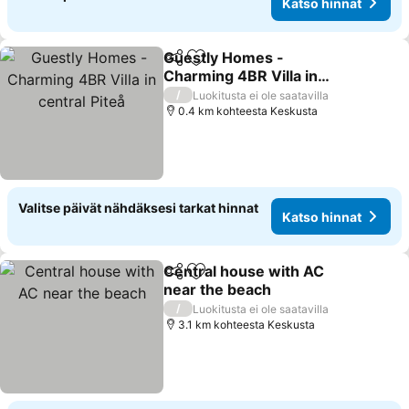
Katso hinnat
Guestly Homes -
Jaa
Lisää suosikkeihin
Charming 4BR Villa in
central Piteå
/
Luokitusta ei ole saatavilla
0.4 km kohteesta Keskusta
Valitse päivät nähdäksesi tarkat hinnat
Katso hinnat
Central house with AC
Jaa
Lisää suosikkeihin
near the beach
/
Luokitusta ei ole saatavilla
3.1 km kohteesta Keskusta