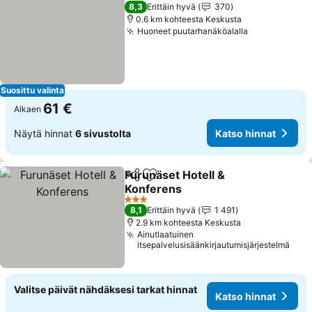
8,3
Erittäin hyvä
370
0.6 km kohteesta Keskusta
Huoneet puutarhanäköalalla
Suosittu valinta
61 €
Alkaen
Näytä hinnat
6 sivustolta
Katso hinnat
Furunäset Hotell &
Jaa
Lisää suosikkeihin
Konferens
3 Tähtiluokitus
8,1
Erittäin hyvä
1 491
2.9 km kohteesta Keskusta
Ainutlaatuinen
itsepalvelusisäänkirjautumisjärjestelmä
Valitse päivät nähdäksesi tarkat hinnat
Katso hinnat