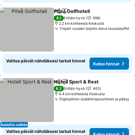
Piteå Golfhotell
Jaa
Lisää suosikkeihin
8,1
Erittäin hyvä
696
2.2 km kohteesta Keskusta
Ympäri vuoden tarjolla oleva lounasbuffet
Valitse päivät nähdäksesi tarkat hinnat
Katso hinnat
Hotell Sport & Rest
Jaa
Lisää suosikkeihin
8,2
Erittäin hyvä
463
4.4 km kohteesta Keskusta
Digitaalinen sisäänkirjautuminen ja pääsy
Suosittu valinta
Valitse päivät nähdäksesi tarkat hinnat
Katso hinnat