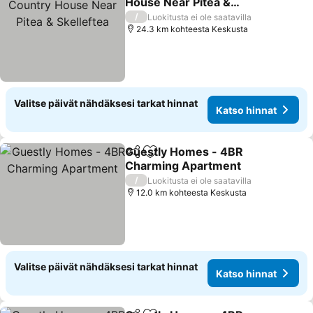
House Near Pitea &
Skelleftea
/
Luokitusta ei ole saatavilla
24.3 km kohteesta Keskusta
Valitse päivät nähdäksesi tarkat hinnat
Katso hinnat
Guestly Homes - 4BR
Jaa
Lisää suosikkeihin
Charming Apartment
/
Luokitusta ei ole saatavilla
12.0 km kohteesta Keskusta
Valitse päivät nähdäksesi tarkat hinnat
Katso hinnat