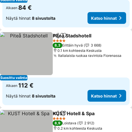
84 €
Alkaen
Näytä hinnat
8 sivustolta
Katso hinnat
Piteå Stadshotell
Jaa
Lisää suosikkeihin
4 Tähtiluokitus
8,3
Erittäin hyvä
3 668
0.1 km kohteesta Keskusta
Italialaista ruokaa ravintola Fiorenassa
Suosittu valinta
112 €
Alkaen
Näytä hinnat
8 sivustolta
Katso hinnat
KUST Hotell & Spa
Jaa
Lisää suosikkeihin
4 Tähtiluokitus
8,9
Loistava
2 912
0.2 km kohteesta Keskusta