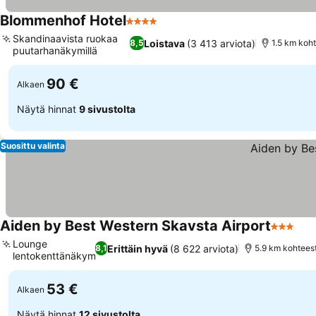
Blommenhof Hotel
4 Tähtiluokitus
Katso hinnat
Skandinaavista ruokaa
Loistava
(3 413 arviota)
8,5
1.5 km koh
puutarhanäkymillä
Katso hinnat
90 €
Alkaen
Näytä hinnat
9 sivustolta
Suosittu valinta
Aiden by Best Western Skavsta Airport
3 Tähtil
Kat
Lounge
Erittäin hyvä
(8 622 arviota)
8,1
5.9 km kohtees
lentokenttänäkymillä
Katso hinnat
53 €
Alkaen
Näytä hinnat
12 sivustolta