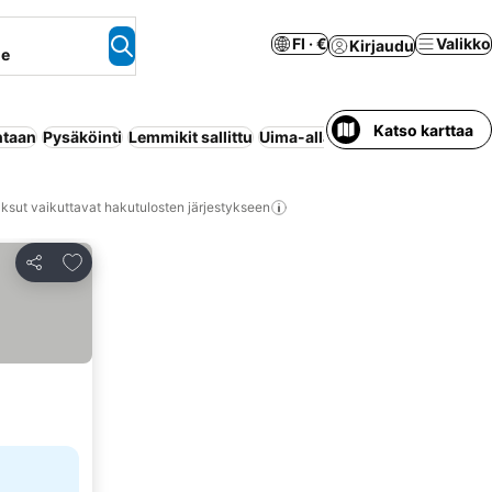
FI · €
Valikko
Kirjaudu
ne
Katso karttaa
ntaan
Pysäköinti
Lemmikit sallittu
Uima-allas
Maksuton peruutu
ksut vaikuttavat hakutulosten järjestykseen
Lisää suosikkeihin
Jaa