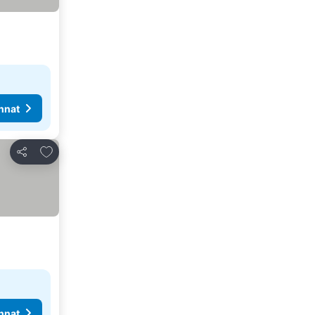
nnat
Lisää suosikkeihin
Jaa
nnat