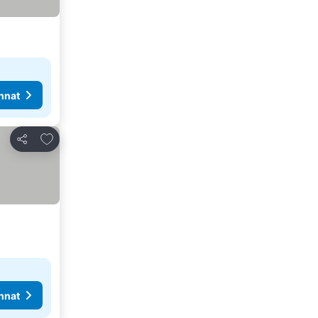
nnat
Lisää suosikkeihin
Jaa
nnat