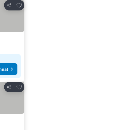
Lisää suosikkeihin
Jaa
nnat
Lisää suosikkeihin
Jaa