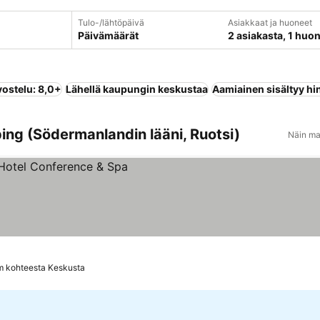
Tulo-/lähtöpäivä
Asiakkaat ja huoneet
Päivämäärät
2 asiakasta, 1 huo
vostelu: 8,0+
Lähellä kaupungin keskustaa
Aamiainen sisältyy hi
ing (Södermanlandin lääni, Ruotsi)
Näin ma
at
m kohteesta Keskusta