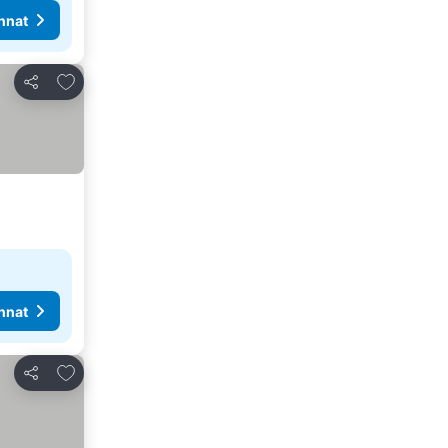
nnat
Lisää suosikkeihin
Jaa
nnat
Lisää suosikkeihin
Jaa