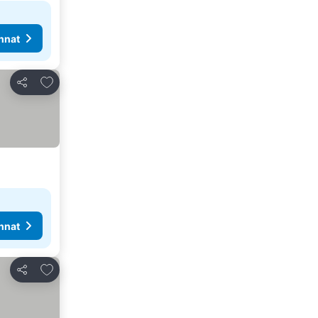
nnat
Lisää suosikkeihin
Jaa
hinnat
nnat
Lisää suosikkeihin
Jaa