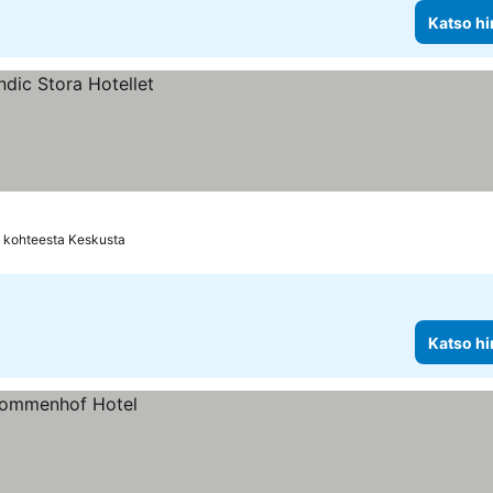
Katso hi
 kohteesta Keskusta
Katso hi