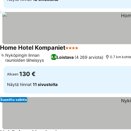
Home Hotel Kompaniet
4 Tähtiluokitus
Katso hinnat
Nyköpingin linnan
Loistava
(4 269 arviota)
8,8
0.7 km koht
raunioiden läheisyys
Katso hinnat
130 €
Alkaen
Näytä hinnat
11 sivustolta
Suosittu valinta