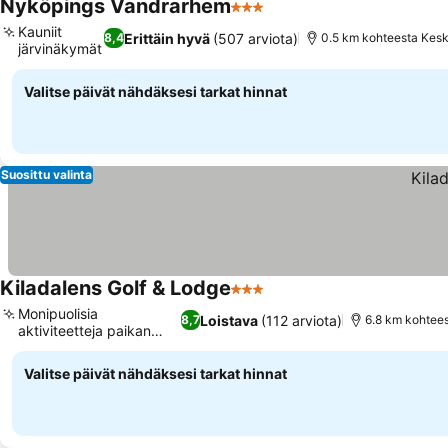
Nyköpings Vandrarhem
3 Tähtiluokitus
Katso hinnat
Kauniit
Erittäin hyvä
(507 arviota)
8,4
0.5 km kohteesta Kes
järvinäkymät
Katso hinnat
Valitse päivät nähdäksesi tarkat hinnat
Suosittu valinta
Kiladalens Golf & Lodge
3 Tähtiluokitus
Katso hinnat
Monipuolisia
Loistava
(112 arviota)
8,7
6.8 km kohtee
aktiviteetteja paikan
Katso hinnat
päällä
Valitse päivät nähdäksesi tarkat hinnat