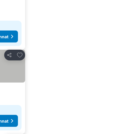
nnat
Lisää suosikkeihin
Jaa
nnat