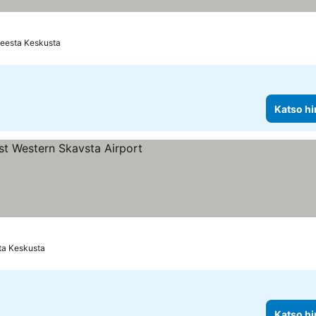
teesta Keskusta
Katso hi
uokitus
so hinnat
ta Keskusta
Katso hi