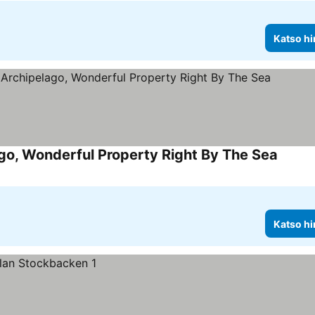
Katso hi
go, Wonderful Property Right By The Sea
Katso 
Katso hi