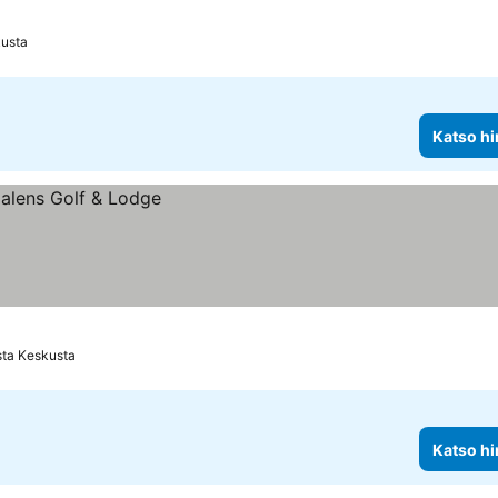
kusta
Katso hi
sta Keskusta
Katso hi