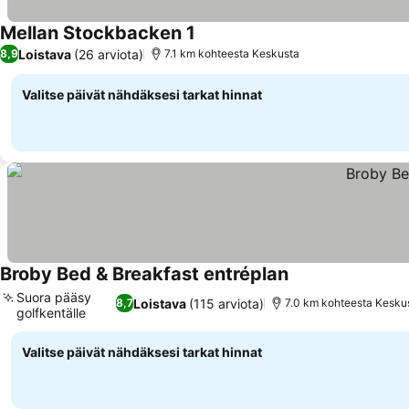
Mellan Stockbacken 1
Katso hinnat
Loistava
(26 arviota)
8,9
7.1 km kohteesta Keskusta
Valitse päivät nähdäksesi tarkat hinnat
Broby Bed & Breakfast entréplan
Katso hinnat
Suora pääsy
Loistava
(115 arviota)
8,7
7.0 km kohteesta Kesku
golfkentälle
Katso hinnat
Valitse päivät nähdäksesi tarkat hinnat