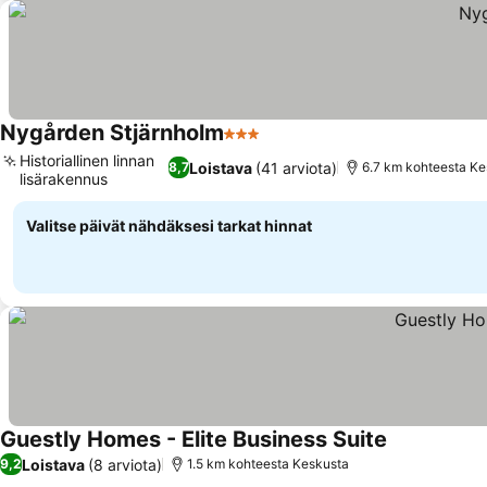
Nygården Stjärnholm
3 Tähtiluokitus
Katso hinnat
Historiallinen linnan
Loistava
(41 arviota)
8,7
6.7 km kohteesta Ke
lisärakennus
Katso hinnat
Valitse päivät nähdäksesi tarkat hinnat
Guestly Homes - Elite Business Suite
Katso hinna
Loistava
(8 arviota)
9,2
1.5 km kohteesta Keskusta