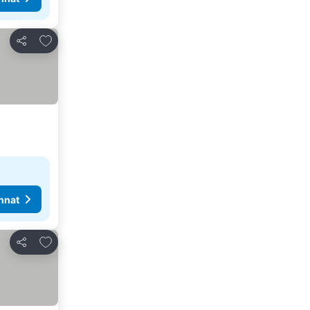
Lisää suosikkeihin
Jaa
nnat
Lisää suosikkeihin
Jaa