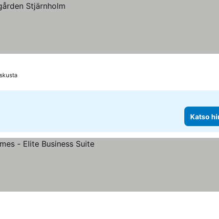
skusta
Katso hi
t