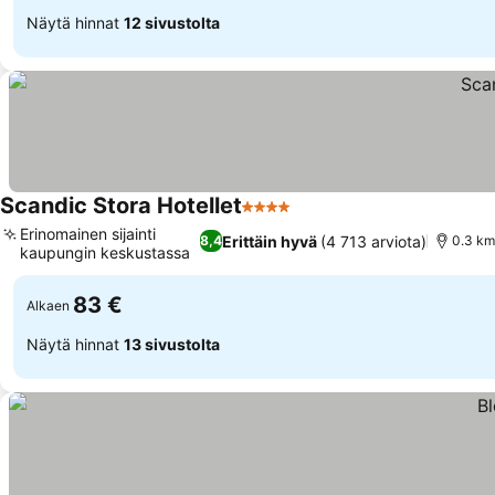
Näytä hinnat
12 sivustolta
Scandic Stora Hotellet
4 Tähtiluokitus
Katso hinnat
Erinomainen sijainti
Erittäin hyvä
(4 713 arviota)
8,4
0.3 km
kaupungin keskustassa
Katso hinnat
83 €
Alkaen
Näytä hinnat
13 sivustolta