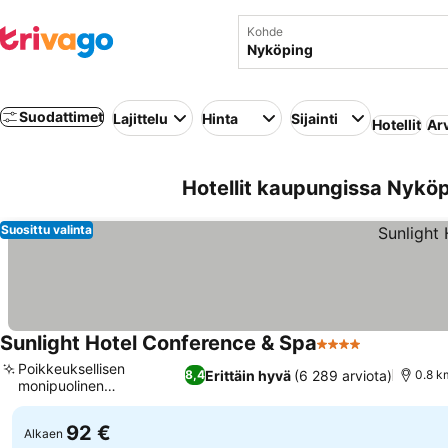
Kohde
Suodattimet
Lajittelu
Hinta
Sijainti
Hotellit
Ar
Hotellit kaupungissa Nyköp
Suosittu valinta
Sunlight Hotel Conference & Spa
4 Tähtiluokitus
Katso hinn
Poikkeuksellisen
Erittäin hyvä
(6 289 arviota)
8,4
0.8 k
monipuolinen
Katso hinnat
aamiaisbuffet
92 €
Alkaen