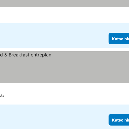
Katso hi
sta
Katso hi