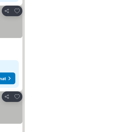
Lisää suosikkeihin
Jaa
nat
Lisää suosikkeihin
Jaa