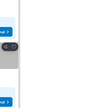
nat
Lisää suosikkeihin
Jaa
nat