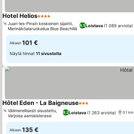
Hotel Helios
4 Tähtiluokitus
Katso hinnat
Juan-les-Pinsin keskeinen sijainti,
Loistava
(1 089 arviota)
8,5
Merinäköalaruokailua Blue Beachillä
Katso hinnat
101 €
Alkaen
Näytä hinnat
11 sivustolta
Hôtel Eden - La Baigneuse
3 Tähtiluokitus
Katso hinnat
Välimerellisesti sisustettu,
Loistava
(1 263 arviota)
9,2
0.1 km
Varjoisa aamiaisterassi
Katso hinnat
135 €
Alkaen