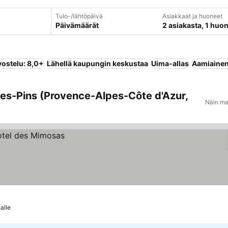
Tulo-/lähtöpäivä
Asiakkaat ja huoneet
Päivämäärät
2 asiakasta, 1 huo
vostelu: 8,0+
Lähellä kaupungin keskustaa
Uima-allas
Aamiainen 
les-Pins (Provence-Alpes-Côte d'Azur,
Näin ma
alle