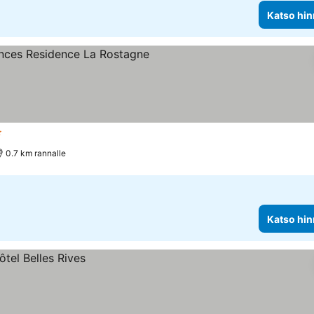
Katso hin
htiluokitus
Katso hinnat
0.7 km rannalle
Katso hin