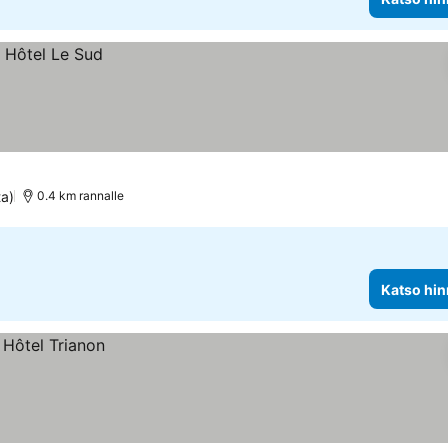
ta)
0.4 km rannalle
Katso hin