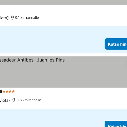
iota)
0.1 km rannalle
Katso hin
s
4 Tähtiluokitus
Katso hinnat
viota)
0.3 km rannalle
Katso hin