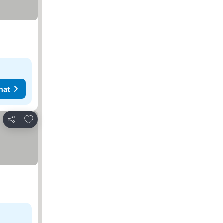
nat
Lisää suosikkeihin
Jaa