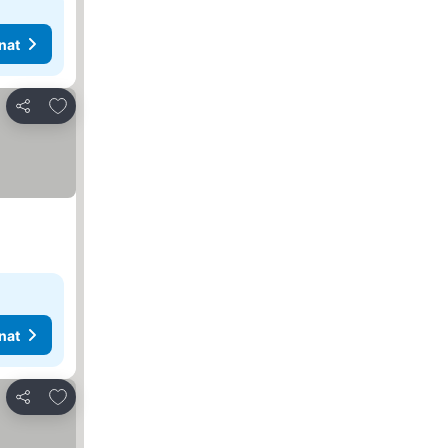
nat
Lisää suosikkeihin
Jaa
nat
Lisää suosikkeihin
Jaa