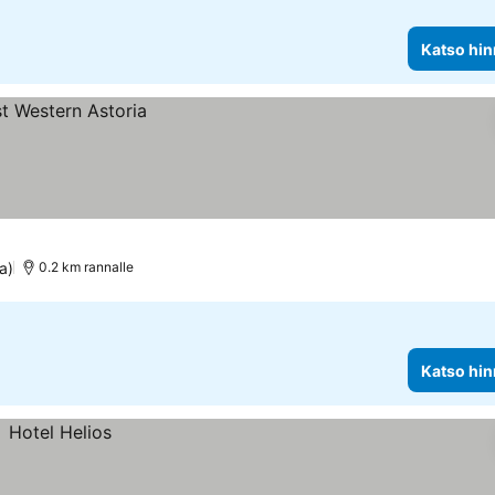
Katso hin
a)
0.2 km rannalle
Katso hin