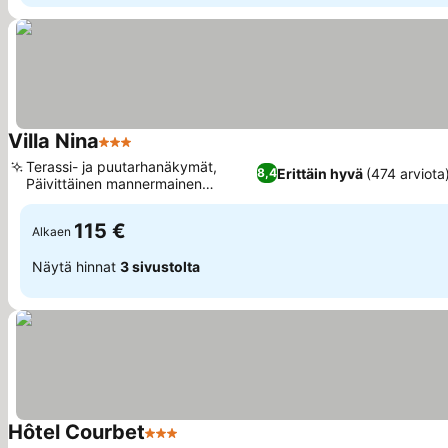
Villa Nina
3 Tähtiluokitus
Katso hinnat
Terassi- ja puutarhanäkymät,
Erittäin hyvä
(474 arviota
8,4
Päivittäinen mannermainen
Katso hinnat
aamiainen
115 €
Alkaen
Näytä hinnat
3 sivustolta
Hôtel Courbet
3 Tähtiluokitus
Katso hinnat