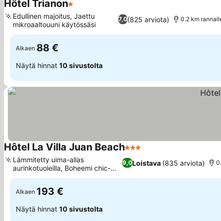
Hôtel Trianon
1 Tähtiluokitus
Katso hinnat
Edullinen majoitus, Jaettu
(825 arviota)
7,0
0.2 km rannall
mikroaaltouuni käytössäsi
Katso hinnat
88 €
Alkaen
Näytä hinnat
10 sivustolta
Hôtel La Villa Juan Beach
3 Tähtiluokitus
Katso hinnat
Lämmitetty uima-allas
Loistava
(835 arviota)
9,0
0
aurinkotuoleilla, Boheemi chic-
Katso hinnat
sisustus
193 €
Alkaen
Näytä hinnat
10 sivustolta