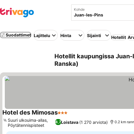
Kohde
Suodattimet
Lajittelu
Hinta
Sijainti
Hotellit
Ar
Hotellit kaupungissa Juan-
Ranska)
Hotel des Mimosas
3 Tähtiluokitus
Katso hinnat
Suuri ulkouima-allas,
Loistava
(1 270 arviota)
8,7
0.2 km rann
Pöytätennispisteet
Katso hinnat