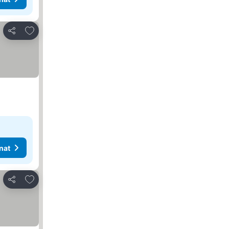
Lisää suosikkeihin
Jaa
nat
Lisää suosikkeihin
Jaa