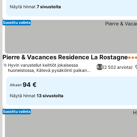
Näytä hinnat
7 sivustolta
Suosittu valinta
Pierre & Vacances Residence La Rostagne
3 Tä
Hyvin varustellut keittiöt jokaisessa
(2 502 arviota)
6,3
huoneistossa, Kätevä pysäköinti paikan
Katso hinnat
päällä
94 €
Alkaen
Näytä hinnat
13 sivustolta
Suosittu valinta