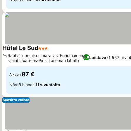
Hôtel Le Sud
3 Tähtiluokitus
Katso hinnat
Rauhallinen ulkouima-allas, Erinomainen
Loistava
(1 557 arvio
8,8
sijainti Juan-les-Pinsin aseman lähellä
Katso hinnat
87 €
Alkaen
Näytä hinnat
11 sivustolta
Suosittu valinta