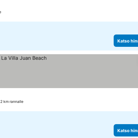
e
Katso hin
.2 km rannalle
Katso hin