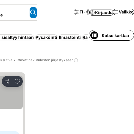
FI · €
Valikko
Kirjaudu
ne
Katso karttaa
sisältyy hintaan
Pysäköinti
Ilmastointi
Ranta
Huoneisto palvelui
ksut vaikuttavat hakutulosten järjestykseen
Lisää suosikkeihin
Jaa