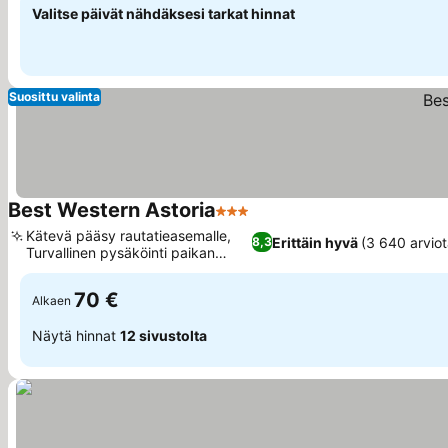
Valitse päivät nähdäksesi tarkat hinnat
Suosittu valinta
Best Western Astoria
3 Tähtiluokitus
Katso hinnat
Kätevä pääsy rautatieasemalle,
Erittäin hyvä
(3 640 arviot
8,3
Turvallinen pysäköinti paikan
Katso hinnat
päällä
70 €
Alkaen
Näytä hinnat
12 sivustolta