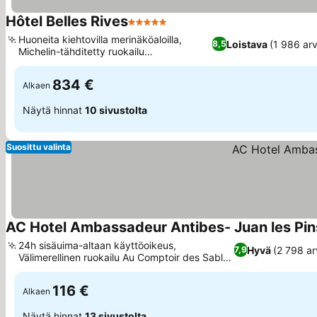
Hôtel Belles Rives
5 Tähtiluokitus
Katso hinnat
Huoneita kiehtovilla merinäköaloilla,
Loistava
(1 986 arv
8,5
Michelin-tähditetty ruokailu
Katso hinnat
panoraamanäkymillä
834 €
Alkaen
Näytä hinnat
10 sivustolta
Suosittu valinta
AC Hotel Ambassadeur Antibes- Juan les Pin
24h sisäuima-altaan käyttöoikeus,
Hyvä
(2 798 ar
7,9
Välimerellinen ruokailu Au Comptoir des Sables
Katso hinnat
-ravintolassa
116 €
Alkaen
Näytä hinnat
13 sivustolta