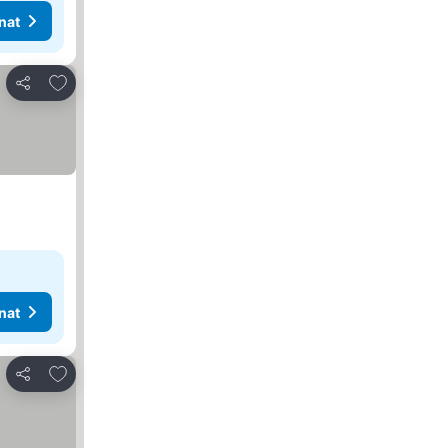
nat
Lisää suosikkeihin
Jaa
nat
Lisää suosikkeihin
Jaa