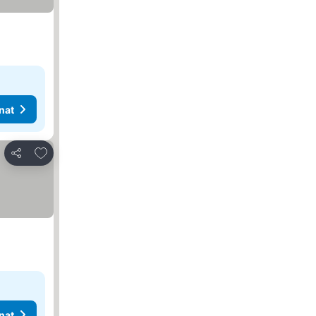
nat
Lisää suosikkeihin
Jaa
nat