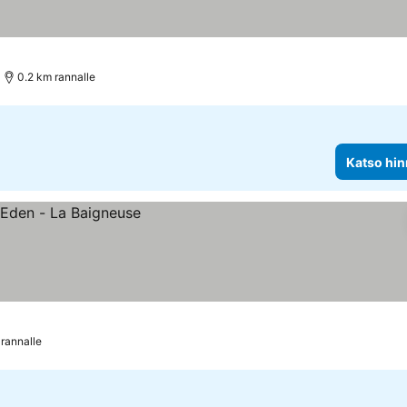
0.2 km rannalle
Katso hin
 rannalle