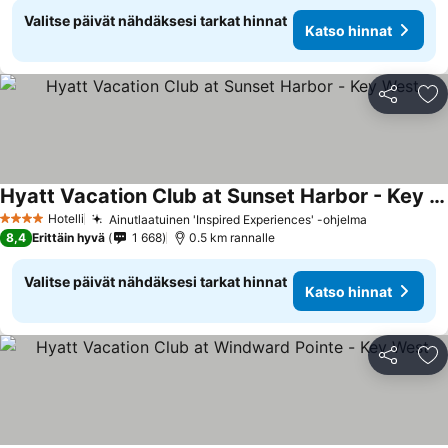
Valitse päivät nähdäksesi tarkat hinnat
Katso hinnat
Jaa
Li
Hyatt Vacation Club at Sunset Harbor - Key West
Hotelli
Ainutlaatuinen 'Inspired Experiences' -ohjelma
4 Tähtiluokitus
8,4
Erittäin hyvä
1 668
0.5 km rannalle
Valitse päivät nähdäksesi tarkat hinnat
Katso hinnat
Jaa
Li