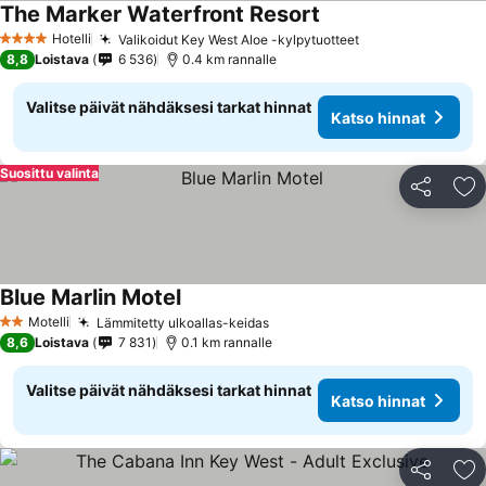
The Marker Waterfront Resort
Hotelli
Valikoidut Key West Aloe -kylpytuotteet
4 Tähtiluokitus
8,8
Loistava
6 536
0.4 km rannalle
Valitse päivät nähdäksesi tarkat hinnat
Katso hinnat
Suosittu valinta
Jaa
Li
Blue Marlin Motel
Motelli
Lämmitetty ulkoallas-keidas
2 Tähtiluokitus
8,6
Loistava
7 831
0.1 km rannalle
Valitse päivät nähdäksesi tarkat hinnat
Katso hinnat
Jaa
Li