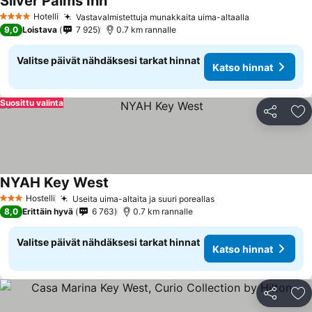
Silver Palms Inn
Hotelli
Vastavalmistettuja munakkaita uima-altaalla
4 Tähtiluokitus
9,0
Loistava
7 925
0.7 km rannalle
Valitse päivät nähdäksesi tarkat hinnat
Katso hinnat
Suosittu valinta
Jaa
Li
NYAH Key West
Hostelli
Useita uima-altaita ja suuri poreallas
3 Tähtiluokitus
8,0
Erittäin hyvä
6 763
0.7 km rannalle
Valitse päivät nähdäksesi tarkat hinnat
Katso hinnat
Jaa
Li