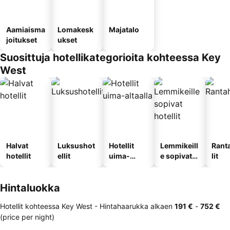
Aamiaisma
Lomakesk
Majatalo
joitukset
ukset
Suosittuja hotellikategorioita kohteessa Key
West
Halvat
Luksushot
Hotellit
Lemmikeill
Rant
hotellit
ellit
uima-
e sopivat
lit
altaalla
hotellit
Hintaluokka
Hotellit kohteessa Key West -
Hintahaarukka
alkaen
‎191 €
-
‎752 €
(price per night)