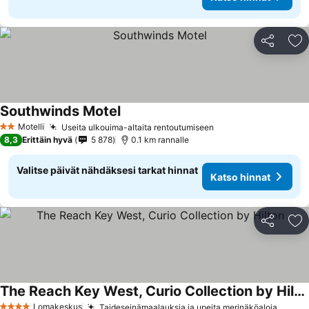
Jaa
Li
Southwinds Motel
Motelli
Useita ulkouima-altaita rentoutumiseen
2 Tähtiluokitus
8,3
Erittäin hyvä
5 878
0.1 km rannalle
Valitse päivät nähdäksesi tarkat hinnat
Katso hinnat
Jaa
Li
The Reach Key West, Curio Collection by Hilton
Lomakeskus
Taideseinämaalauksia ja upeita merinäköaloja