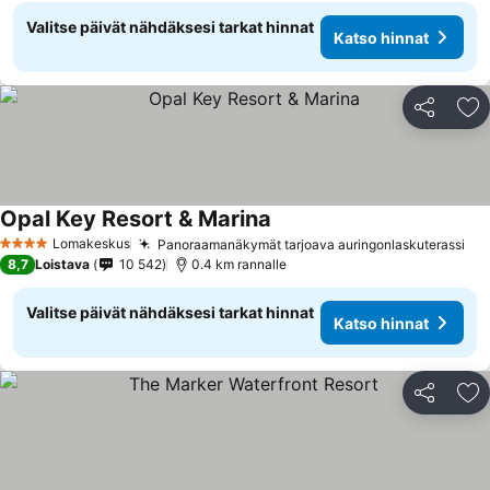
Valitse päivät nähdäksesi tarkat hinnat
Katso hinnat
Jaa
Li
Opal Key Resort & Marina
Lomakeskus
Panoraamanäkymät tarjoava auringonlaskuterassi
4 Tähtiluokitus
8,7
Loistava
10 542
0.4 km rannalle
Valitse päivät nähdäksesi tarkat hinnat
Katso hinnat
Jaa
Li