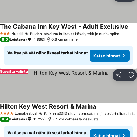
The Cabana Inn Key West - Adult Exclusive
Hotelli
Puiden latvoissa kulkevat kävelyreitit ja aurinkopiha
3 Tähtiluokitus
8,6
Loistava
4 988
0.8 km rannalle
Valitse päivät nähdäksesi tarkat hinnat
Katso hinnat
Suosittu valinta
Jaa
Li
Hilton Key West Resort & Marina
Lomakeskus
Paikan päällä oleva venesatama ja vesiurheilumahdollisuudet
4 Tähtiluokitus
8,9
Loistava
11 229
7.4 km kohteesta Keskusta
Valitse päivät nähdäksesi tarkat hinnat
Katso hinnat