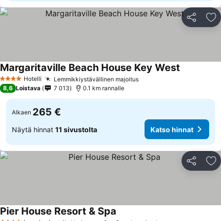
Jaa
Li
Margaritaville Beach House Key West
Hotelli
Lemmikkiystävällinen majoitus
4 Tähtiluokitus
8,6
Loistava
7 013
0.1 km rannalle
265 €
Alkaen
Näytä hinnat
11 sivustolta
Katso hinnat
Jaa
Li
Pier House Resort & Spa