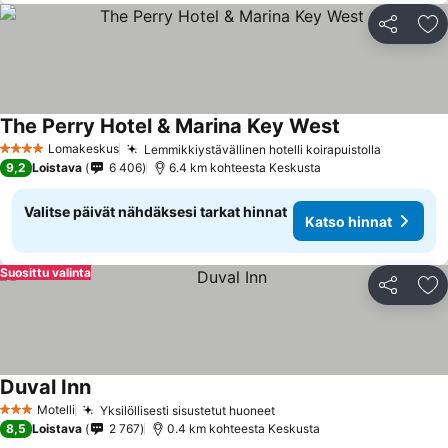
Jaa
Li
The Perry Hotel & Marina Key West
Lomakeskus
Lemmikkiystävällinen hotelli koirapuistolla
4 Tähtiluokitus
9,2
Loistava
6 406
6.4 km kohteesta Keskusta
Valitse päivät nähdäksesi tarkat hinnat
Katso hinnat
Suosittu valinta
Jaa
Li
Duval Inn
Motelli
Yksilöllisesti sisustetut huoneet
3 Tähtiluokitus
8,5
Loistava
2 767
0.4 km kohteesta Keskusta