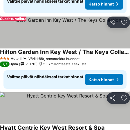
Valitse päivät nähdäksesi tarkat hinnat
Katso hinnat
Suosittu valinta
Jaa
Li
Hilton Garden Inn Key West / The Keys Collection
Hotelli
Värikkäät, remontoidut huoneet
3 Tähtiluokitus
7,7
Hyvä
7 070
5.1 km kohteesta Keskusta
Valitse päivät nähdäksesi tarkat hinnat
Katso hinnat
Jaa
Li
Hyatt Centric Key West Resort & Spa