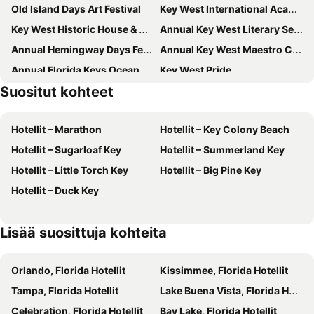
Old Island Days Art Festival
Key West International Academic Conference
Southernmost Inn Adult Exclusive
Silver Palms Inn
Key West Historic House & Garden Tours
Annual Key West Literary Seminar
Simonton Court Historic Inn & Cottages
Westwinds Inn
Annual Hemingway Days Festival
Annual Key West Maestro Chef Classic
Hyatt Vacation Club at Windward Pointe
Island City House Hotel
Annual Florida Keys Ocean Festival
Key West Pride
Hyatt Vacation Club at Windward Pointe - Key West
Heron House
Suositut kohteet
Mallory Square
Bahama Village
Winslow's Bungalows - Key West Historic Inns
Lighthouse Hotel - Key West Historic Inns
Key West Yacht Club Marina
Ernest Hemingway Home and Museum
Paradise Inn - Adult Exclusive
Ridley House - Key West Historic Inns
Hotellit – Marathon
Hotellit – Key Colony Beach
Downtown Key West
Key West BrewFest
Truman Hotel
Eden House
Hotellit – Sugarloaf Key
Hotellit – Summerland Key
La Concha Key West, Autograph Collection
Key West Villas
Hotellit – Little Torch Key
Hotellit – Big Pine Key
The Southernmost House
The Capitana Key West
Hotellit – Duck Key
Weatherstation Inn Circa 1911
Pegasus International Hotel
The Saint Hotel Key West, Autograph Collection, Adult Only
Ella'S Cottages - Key West Historic Inns
Lisää suosittuja kohteita
Orchid Key Inn
Almond Tree Inn
La Pensione Inn
Orlando, Florida Hotellit
Kissimmee, Florida Hotellit
Tampa, Florida Hotellit
Lake Buena Vista, Florida Hotellit
Celebration, Florida Hotellit
Bay Lake, Florida Hotellit