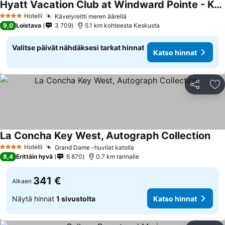
Hyatt Vacation Club at Windward Pointe - Key West
Hotelli
Kävelyreitti meren äärellä
4 Tähtiluokitus
9,0
Loistava
3 709
5.1 km kohteesta Keskusta
Valitse päivät nähdäksesi tarkat hinnat
Katso hinnat
Jaa
Li
La Concha Key West, Autograph Collection
Hotelli
Grand Dame -huvilat katolla
4 Tähtiluokitus
8,4
Erittäin hyvä
6 870
0.7 km rannalle
341 €
Alkaen
Näytä hinnat
1 sivustolta
Katso hinnat