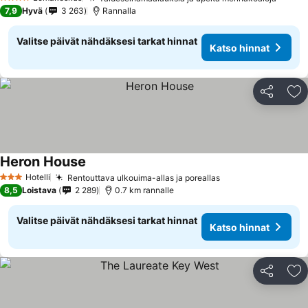
4 Tähtiluokitus
7,9
Hyvä
3 263
Rannalla
Valitse päivät nähdäksesi tarkat hinnat
Katso hinnat
Jaa
Li
Heron House
Hotelli
Rentouttava ulkouima-allas ja poreallas
3 Tähtiluokitus
8,5
Loistava
2 289
0.7 km rannalle
Valitse päivät nähdäksesi tarkat hinnat
Katso hinnat
Jaa
Li