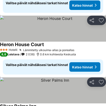
Valitse päivät nähdäksesi tarkat hinnat
Katso hinnat
Jaa
Li
Heron House Court
Hotelli
Lämmitetty ulkouima-allas ja poreallas
3 Tähtiluokitus
8,8
Loistava
2 036
0.6 km kohteesta Keskusta
Valitse päivät nähdäksesi tarkat hinnat
Katso hinnat
Jaa
Li