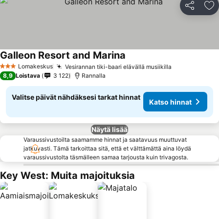
Jaa
Li
Galleon Resort and Marina
Lomakeskus
Vesirannan tiki-baari elävällä musiikilla
3 Tähtiluokitus
8,9
Loistava
3 122
Rannalla
Valitse päivät nähdäksesi tarkat hinnat
Katso hinnat
Näytä lisää
Varaussivustoilta saamamme hinnat ja saatavuus muuttuvat
jatkuvasti. Tämä tarkoittaa sitä, että et välttämättä aina löydä
varaussivustolta täsmälleen samaa tarjousta kuin trivagosta.
Key West: Muita majoituksia