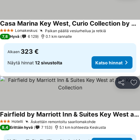
Casa Marina Key West, Curio Collection by Hilton
Lomakeskus
Paikan päällä vesiurheilua ja retkiä
4 Tähtiluokitus
7,8
Hyvä
6 129
0.1 km rannalle
323 €
Alkaen
Näytä hinnat
12 sivustolta
Katso hinnat
Jaa
Li
Fairfield by Marriott Inn & Suites Key West at The Keys Collection
Hotelli
Äskettäin remontoitu saarilomakohde
3 Tähtiluokitus
8,4
Erittäin hyvä
7 153
5.1 km kohteesta Keskusta