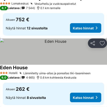
Lomakeskus
Vesiurheilu ja vuokrauspalvelut
4 Tähtiluokitus
8,7
Loistava
7 544
0.1 km rannalle
752 €
Alkaen
Näytä hinnat
12 sivustolta
Katso hinnat
Jaa
Li
Eden House
Hotelli
Lämmitetty uima-allas ja poreallas tiki-baareineen
3 Tähtiluokitus
9,0
Loistava
4 665
0.6 km kohteesta Keskusta
262 €
Alkaen
Näytä hinnat
8 sivustolta
Katso hinnat