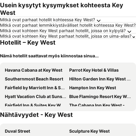
Usein kysytyt kysymykset kohteesta Key
West
Mitkä ovat parhaat hotellit kohteessa Key West?
Mitkä ovat parhaat lemmikkiystävälliset hotellit kohteessa Key West?
Mitkä ovat kohteen Key West parhaat hotellit, joissa on kylpylä?
Mitkä ovat kohteen Key West parhaat hotellit, joissa on uima-allas?
Hotellit – Key West
Nämä hotellit saattavat myös kiinnostaa sinua...
Havana Cabana at Key West
Parrot Key Hotel & Villas
Southernmost Beach Resort
Hilton Garden Inn Key West / The Keys Collection
Fairfield by Marriott Inn & Suites Key West at The Keys Collection
Hampton Inn Key West
Hyatt Vacation Club at Sunset Harbor - Key West
Blue Flamingo Resort Key West
Fairfield Inn & Suites Key West
The Cabana Inn Key West - Adult Exclusive
Nähtävyydet - Key West
Heron House Court
The Laureate Key West
The Palms Hotel
Margaritaville Beach House Key West
Duval Street
Sculpture Key West
Courtyard by Marriott Key West Waterfront
Colors on White