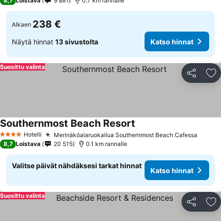
8,7
Loistava
9 881
0.7 km rannalle
238 €
Alkaen
Näytä hinnat
13 sivustolta
Katso hinnat
Suosittu valinta
Jaa
Li
Southernmost Beach Resort
Hotelli
Merinäköalaruokailua Southernmost Beach Cafessa
4 Tähtiluokitus
8,7
Loistava
20 515
0.1 km rannalle
Valitse päivät nähdäksesi tarkat hinnat
Katso hinnat
Suosittu valinta
Jaa
Li