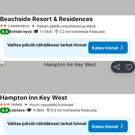
Beachside Resort & Residences
Lomakeskus
Paikan päällä vesiurheilua ja retkiä
2 Tähtiluokitus
8,4
Erittäin hyvä
11 544
5.2 km kohteesta Keskusta
Valitse päivät nähdäksesi tarkat hinnat
Katso hinnat
Jaa
Li
Hampton Inn Key West
Hotelli
Hyvin varusteltu kuntosali
3 Tähtiluokitus
8,6
Loistava
4 584
5.3 km kohteesta Keskusta
Valitse päivät nähdäksesi tarkat hinnat
Katso hinnat