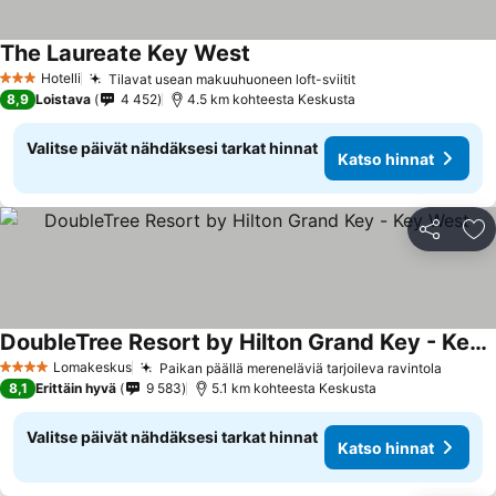
The Laureate Key West
Hotelli
Tilavat usean makuuhuoneen loft-sviitit
3 Tähtiluokitus
8,9
Loistava
4 452
4.5 km kohteesta Keskusta
Valitse päivät nähdäksesi tarkat hinnat
Katso hinnat
Jaa
Li
DoubleTree Resort by Hilton Grand Key - Key West
Lomakeskus
Paikan päällä mereneläviä tarjoileva ravintola
4 Tähtiluokitus
8,1
Erittäin hyvä
9 583
5.1 km kohteesta Keskusta
Valitse päivät nähdäksesi tarkat hinnat
Katso hinnat