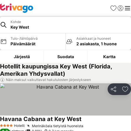
Suosikit
Kirjaud
Val
Kohde
Key West
Tulo-/lähtöpäivä
Asiakkaat ja huoneet
Päivämäärät
2 asiakasta, 1 huone
Järjestä
Suodata
Kartta
Hotellit kaupungissa Key West (Florida,
Amerikan Yhdysvallat)
Näin maksut vaikuttavat hakutulosten järjestykseen
Jaa
Li
Havana Cabana at Key West
Hotelli
Merinäköala tietyistä huoneista
4 Tähtiluokitus