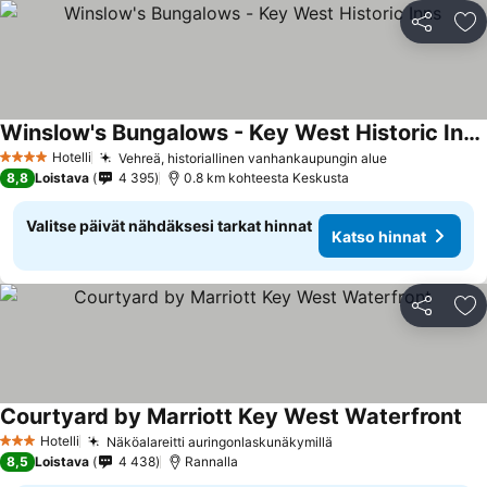
Jaa
Li
Winslow's Bungalows - Key West Historic Inns
Hotelli
Vehreä, historiallinen vanhankaupungin alue
4 Tähtiluokitus
8,8
Loistava
4 395
0.8 km kohteesta Keskusta
Valitse päivät nähdäksesi tarkat hinnat
Katso hinnat
Jaa
Li
Courtyard by Marriott Key West Waterfront
Hotelli
Näköalareitti auringonlaskunäkymillä
3 Tähtiluokitus
8,5
Loistava
4 438
Rannalla