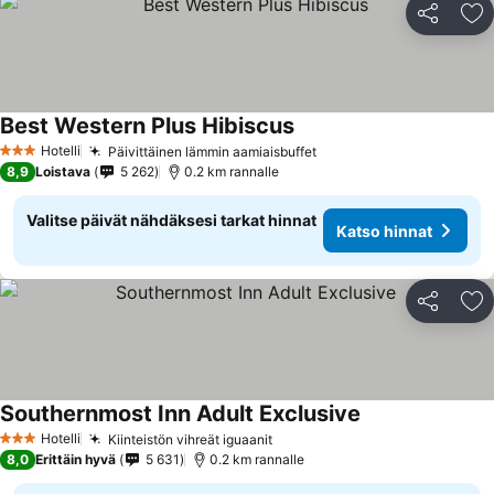
Jaa
Li
Best Western Plus Hibiscus
Hotelli
Päivittäinen lämmin aamiaisbuffet
3 Tähtiluokitus
8,9
Loistava
5 262
0.2 km rannalle
Valitse päivät nähdäksesi tarkat hinnat
Katso hinnat
Jaa
Li
Southernmost Inn Adult Exclusive
Hotelli
Kiinteistön vihreät iguaanit
3 Tähtiluokitus
8,0
Erittäin hyvä
5 631
0.2 km rannalle