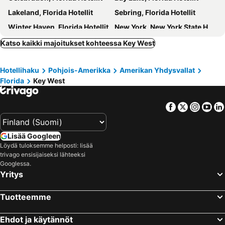
Lakeland, Florida Hotellit
Sebring, Florida Hotellit
Winter Haven, Florida Hotellit
New York, New York State Hotellit
Miami Beach, Florida Hotellit
Las Vegas, Nevada Hotellit
Katso kaikki majoitukset kohteessa Key West
Miami, Florida Hotellit
Los Angeles, Kalifornia Hotellit
Hotellihaku
Pohjois-Amerikka
Amerikan Yhdysvallat
Chicago, Illinois Hotellit
Boston, Massachusetts Hotellit
Florida
Key West
San Francisco, Kalifornia Hotellit
Facebook
Twitter
Insta
Yo
Lisää Googleen
Löydä tuloksemme helposti: lisää
trivago ensisijaiseksi lähteeksi
Googlessa.
Yritys
Tuotteemme
Ehdot ja käytännöt