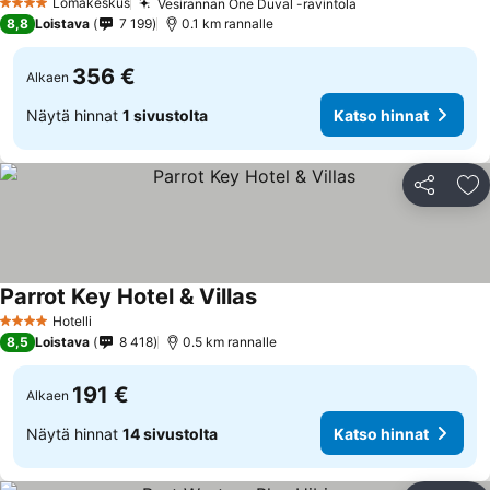
Lomakeskus
Vesirannan One Duval -ravintola
4 Tähtiluokitus
8,8
Loistava
7 199
0.1 km rannalle
356 €
Alkaen
Näytä hinnat
1 sivustolta
Katso hinnat
Jaa
Li
Parrot Key Hotel & Villas
Hotelli
4 Tähtiluokitus
8,5
Loistava
8 418
0.5 km rannalle
191 €
Alkaen
Näytä hinnat
14 sivustolta
Katso hinnat