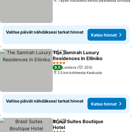
Täysin varusteltu keittiö jokaisessa sviitissä
Valitse päivät nähdäksesi tarkat hinnat
Katso hinnat
The Samirah Luxury
Jaa
Lisää suosikkeihin
Residences In Elliniko
4 Tähtiluokitus
9,5
Loistava
203
2.5 km kohteesta Keskusta
Valitse päivät nähdäksesi tarkat hinnat
Katso hinnat
Brasil Suites Boutique
Jaa
Lisää suosikkeihin
Hotel