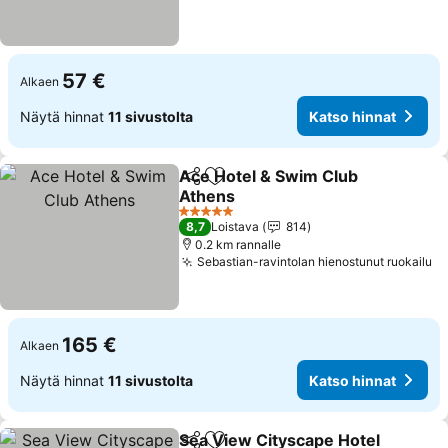
57 €
Alkaen
Näytä hinnat
11 sivustolta
Katso hinnat
Ace Hotel & Swim Club
Jaa
Lisää suosikkeihin
Athens
5 Tähtiluokitus
8,7
Loistava
814
0.2 km rannalle
Sebastian-ravintolan hienostunut ruokailu
165 €
Alkaen
Näytä hinnat
11 sivustolta
Katso hinnat
Sea View Cityscape Hotel