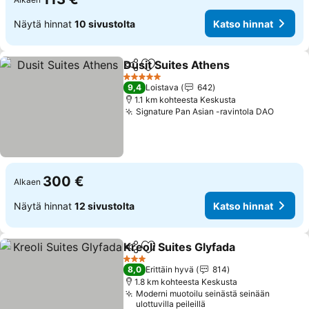
Näytä hinnat
10 sivustolta
Katso hinnat
Dusit Suites Athens
Jaa
Lisää suosikkeihin
5 Tähtiluokitus
9,4
Loistava
642
1.1 km kohteesta Keskusta
Signature Pan Asian -ravintola DAO
300 €
Alkaen
Näytä hinnat
12 sivustolta
Katso hinnat
Kreoli Suites Glyfada
Jaa
Lisää suosikkeihin
3 Tähtiluokitus
8,0
Erittäin hyvä
814
1.8 km kohteesta Keskusta
Moderni muotoilu seinästä seinään
ulottuvilla peileillä