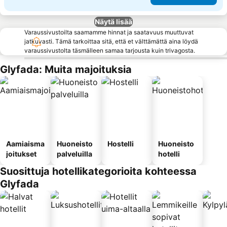
Näytä lisää
Varaussivustoilta saamamme hinnat ja saatavuus muuttuvat
jatkuvasti. Tämä tarkoittaa sitä, että et välttämättä aina löydä
varaussivustolta täsmälleen samaa tarjousta kuin trivagosta.
Glyfada: Muita majoituksia
Aamiaisma
Huoneisto
Hostelli
Huoneisto
joitukset
palveluilla
hotelli
Suosittuja hotellikategorioita kohteessa
Glyfada