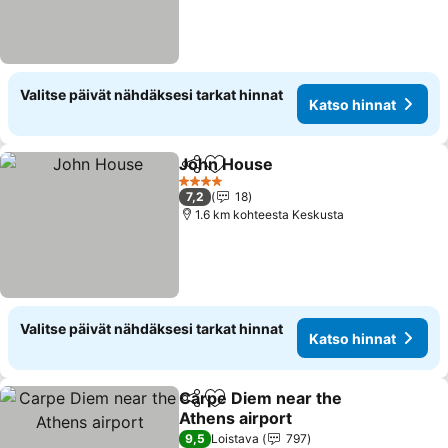
Valitse päivät nähdäksesi tarkat hinnat
Katso hinnat
John House
Jaa
Lisää suosikkeihin
4 Tähtiluokitus
7,2
18
1.6 km kohteesta Keskusta
Valitse päivät nähdäksesi tarkat hinnat
Katso hinnat
Carpe Diem near the
Jaa
Lisää suosikkeihin
Athens airport
9,5
Loistava
797