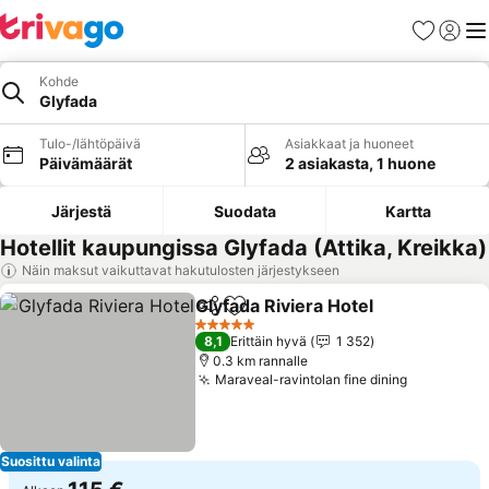
Suosikit
Kirjaud
Val
Kohde
Glyfada
Tulo-/lähtöpäivä
Asiakkaat ja huoneet
Päivämäärät
2 asiakasta, 1 huone
Järjestä
Suodata
Kartta
Hotellit kaupungissa Glyfada (Attika, Kreikka)
Näin maksut vaikuttavat hakutulosten järjestykseen
Glyfada Riviera Hotel
Jaa
Lisää suosikkeihin
5 Tähtiluokitus
8,1
Erittäin hyvä
1 352
0.3 km rannalle
Maraveal-ravintolan fine dining
Suosittu valinta