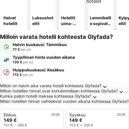
Halvat
Luksushot
Hotellit
Lemmikeill
Kylp
hotellit
ellit
uima-
e sopivat
ellit
altaalla
hotellit
Milloin varata hotelli kohteesta Glyfada?
Halvin kuukausi: Tammikuu
77 €
per yö
Tyypillinen hinta vuoden aikana
130 €
per yö
Huippukuukausi: Kesäkuu
172 €
per yö
Usein kysytyt kysymykset kohteesta Glyfada
Milloin on halvin aika varata hotelli kohteesta Glyfada?
Milloin hotellien hinnat ovat korkeimmillaan kohteessa Glyfada?
Kuinka paljon hotelli maksaa kohteessa Glyfada?
Miten hotellien hinnat vaihtelevat vuoden aikana kohteessa Glyfada?
Elokuu
2026
Syyskuu
2026
149 €
149 €
101 €
—
285 €
103 €
—
255 €