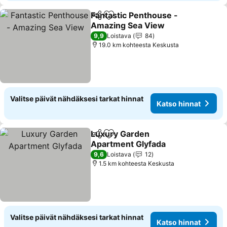
Fantastic Penthouse -
Jaa
Lisää suosikkeihin
Amazing Sea View
9,9
Loistava
84
19.0 km kohteesta Keskusta
Valitse päivät nähdäksesi tarkat hinnat
Katso hinnat
Luxury Garden
Jaa
Lisää suosikkeihin
Apartment Glyfada
9,6
Loistava
12
1.5 km kohteesta Keskusta
Valitse päivät nähdäksesi tarkat hinnat
Katso hinnat