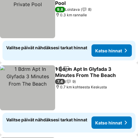
Lisää suosikkeihin
Pool
9,8
Loistava
8
0.3 km rannalle
Valitse päivät nähdäksesi tarkat hinnat
Katso hinnat
1 Bdrm Apt In Glyfada 3
Jaa
Lisää suosikkeihin
Minutes From The Beach
7,4
9
0.7 km kohteesta Keskusta
Valitse päivät nähdäksesi tarkat hinnat
Katso hinnat