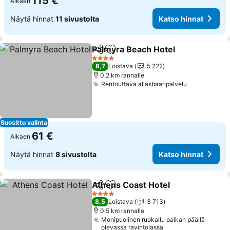
115 €
Alkaen
Näytä hinnat
11 sivustolta
Katso hinnat
Palmyra Beach Hotel
Jaa
Lisää suosikkeihin
4 Tähtiluokitus
8,7
Loistava
5 222
0.2 km rannalle
Rentouttava allasbaaripalvelu
Suosittu valinta
61 €
Alkaen
Näytä hinnat
8 sivustolta
Katso hinnat
Athens Coast Hotel
Jaa
Lisää suosikkeihin
4 Tähtiluokitus
8,5
Loistava
3 713
0.5 km rannalle
Monipuolinen ruokailu paikan päällä
olevassa ravintolassa