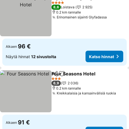
Jaa
Lisää suosikkeihin
4 Tähtiluokitus
8,6
Loistava
2 925
0.2 km rannalle
Erinomainen sijainti Glyfadassa
96 €
Alkaen
Näytä hinnat
12 sivustolta
Katso hinnat
Four Seasons Hotel
Jaa
Lisää suosikkeihin
3 Tähtiluokitus
6,9
2 036
0.2 km rannalle
Kreikkalaisia ja kansainvälisiä ruokia
91 €
Alkaen