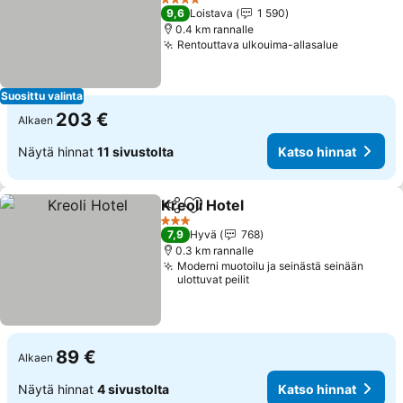
4 Tähtiluokitus
9,6
Loistava
1 590
0.4 km rannalle
Rentouttava ulkouima-allasalue
Suosittu valinta
203 €
Alkaen
Näytä hinnat
11 sivustolta
Katso hinnat
Kreoli Hotel
Jaa
Lisää suosikkeihin
3 Tähtiluokitus
7,9
Hyvä
768
0.3 km rannalle
Moderni muotoilu ja seinästä seinään
ulottuvat peilit
89 €
Alkaen
Näytä hinnat
4 sivustolta
Katso hinnat