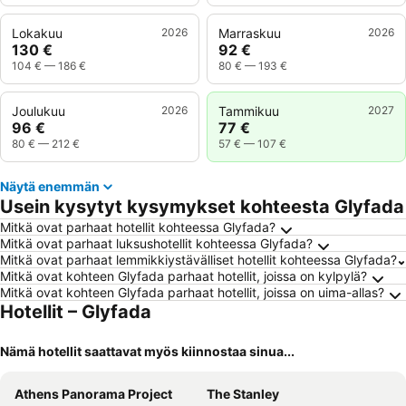
Lokakuu
2026
Marraskuu
2026
130 €
92 €
104 €
—
186 €
80 €
—
193 €
Joulukuu
2026
Tammikuu
2027
96 €
77 €
80 €
—
212 €
57 €
—
107 €
Näytä enemmän
Usein kysytyt kysymykset kohteesta Glyfada
Mitkä ovat parhaat hotellit kohteessa Glyfada?
Mitkä ovat parhaat luksushotellit kohteessa Glyfada?
Mitkä ovat parhaat lemmikkiystävälliset hotellit kohteessa Glyfada?
Mitkä ovat kohteen Glyfada parhaat hotellit, joissa on kylpylä?
Mitkä ovat kohteen Glyfada parhaat hotellit, joissa on uima-allas?
Hotellit – Glyfada
Nämä hotellit saattavat myös kiinnostaa sinua...
Athens Panorama Project
The Stanley