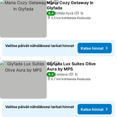
Maria Cozy Getaway In
Jaa
Lisää suosikkeihin
Glyfada
8,4
Erittäin hyvä
5
3.5 km kohteesta Keskusta
Valitse päivät nähdäksesi tarkat hinnat
Katso hinnat
Glyfada Lux Suites Olive
Jaa
Lisää suosikkeihin
Aura by MPS
9,4
Loistava
5
0.7 km kohteesta Keskusta
Valitse päivät nähdäksesi tarkat hinnat
Katso hinnat