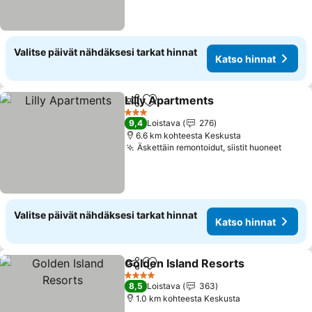
Valitse päivät nähdäksesi tarkat hinnat
Katso hinnat
Lilly Apartments
Jaa
Lisää suosikkeihin
3 Tähtiluokitus
9,4
Loistava
276
6.6 km kohteesta Keskusta
Äskettäin remontoidut, siistit huoneet
Valitse päivät nähdäksesi tarkat hinnat
Katso hinnat
Golden Island Resorts
Jaa
Lisää suosikkeihin
4 Tähtiluokitus
8,5
Loistava
363
1.0 km kohteesta Keskusta