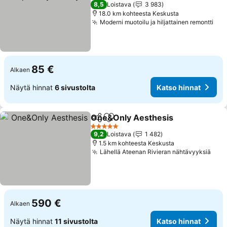
8,5
Loistava
3 983
18.0 km kohteesta Keskusta
Moderni muotoilu ja hiljattainen remontti
85 €
Alkaen
Näytä hinnat
6 sivustolta
Katso hinnat
One&Only Aesthesis
Jaa
Lisää suosikkeihin
5 Tähtiluokitus
9,2
Loistava
1 482
1.5 km kohteesta Keskusta
Lähellä Ateenan Rivieran nähtävyyksiä
590 €
Alkaen
Näytä hinnat
11 sivustolta
Katso hinnat