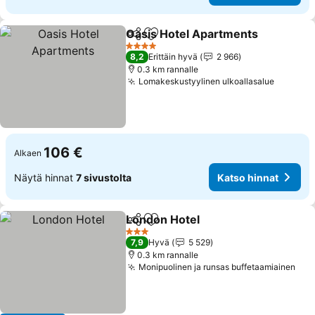
Oasis Hotel Apartments
Jaa
Lisää suosikkeihin
4 Tähtiluokitus
8,2
Erittäin hyvä
2 966
0.3 km rannalle
Lomakeskustyylinen ulkoallasalue
106 €
Alkaen
Näytä hinnat
7 sivustolta
Katso hinnat
London Hotel
Jaa
Lisää suosikkeihin
3 Tähtiluokitus
7,9
Hyvä
5 529
0.3 km rannalle
Monipuolinen ja runsas buffetaamiainen