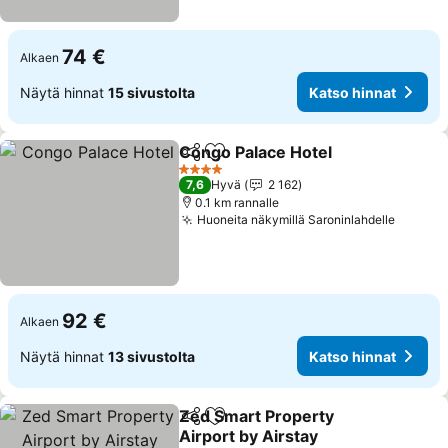
74 €
Alkaen
Näytä hinnat
15 sivustolta
Katso hinnat
Congo Palace Hotel
Jaa
Lisää suosikkeihin
4 Tähtiluokitus
7,6
Hyvä
2 162
0.1 km rannalle
Huoneita näkymillä Saroninlahdelle
92 €
Alkaen
Näytä hinnat
13 sivustolta
Katso hinnat
Zed Smart Property
Jaa
Lisää suosikkeihin
Airport by Airstay