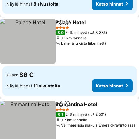
Näytä hinnat
8 sivustolta
Katso hinnat
Palace Hotel
Jaa
Lisää suosikkeihin
4 Tähtiluokitus
8,0
Erittäin hyvä
3 385
0.1 km rannalle
Lähellä julkista liikennettä
86 €
Alkaen
Näytä hinnat
11 sivustolta
Katso hinnat
Emmantina Hotel
Jaa
Lisää suosikkeihin
4 Tähtiluokitus
8,1
Erittäin hyvä
2 561
0.2 km rannalle
Välimerellisiä makuja Emerald-ravintolassa