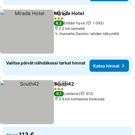
Mirada Hotel
Jaa
Lisää suosikkeihin
3 Tähtiluokitus
8,2
Erittäin hyvä
1 093
0.2 km rannalle
Huoneita Saronic-lahden näkymillä
Valitse päivät nähdäksesi tarkat hinnat
Katso hinnat
South42
Jaa
Lisää suosikkeihin
3 Tähtiluokitus
9,1
Loistava
612
0.9 km kohteesta Keskusta
113 €
Alkaen