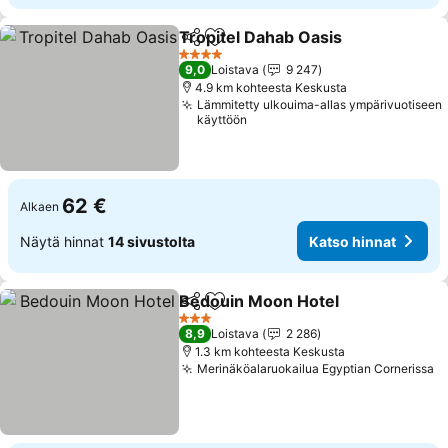
Tropitel Dahab Oasis
Jaa
Lisää suosikkeihin
4 Tähtiluokitus
9,0
Loistava
9 247
4.9 km kohteesta Keskusta
Lämmitetty ulkouima-allas ympärivuotiseen
käyttöön
62 €
Alkaen
Näytä hinnat
14 sivustolta
Katso hinnat
Bedouin Moon Hotel
Jaa
Lisää suosikkeihin
3 Tähtiluokitus
8,9
Loistava
2 286
1.3 km kohteesta Keskusta
Merinäköalaruokailua Egyptian Cornerissa