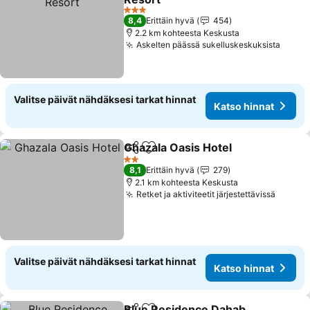
3 Tähtiluokitus
8,4
Erittäin hyvä
454
2.2 km kohteesta Keskusta
Askelten päässä sukelluskeskuksista
Valitse päivät nähdäksesi tarkat hinnat
Katso hinnat
Ghazala Oasis Hotel
Jaa
Lisää suosikkeihin
2 Tähtiluokitus
8,1
Erittäin hyvä
279
2.1 km kohteesta Keskusta
Retket ja aktiviteetit järjestettävissä
Valitse päivät nähdäksesi tarkat hinnat
Katso hinnat
Blue Residence Dahab