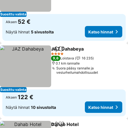
Suosittu valinta
52 €
Alkaen
Näytä hinnat
5 sivustolta
Katso hinnat
JAZ Dahabeya
Jaa
Lisää suosikkeihin
4 Tähtiluokitus
9,6
Loistava
16 235
0.1 km rannalle
Suora pääsy rannalle ja
vesiurheilumahdollisuudet
Suosittu valinta
122 €
Alkaen
Näytä hinnat
10 sivustolta
Katso hinnat
Dahab Hotel
Jaa
Lisää suosikkeihin