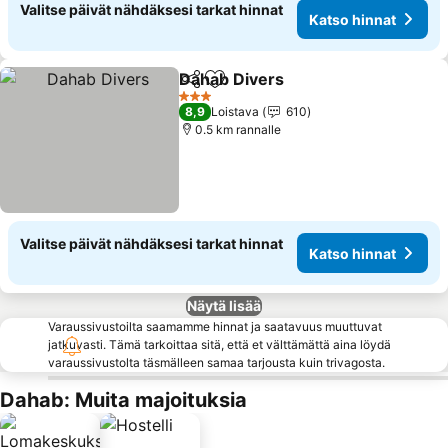
Valitse päivät nähdäksesi tarkat hinnat
Katso hinnat
Dahab Divers
Jaa
Lisää suosikkeihin
3 Tähtiluokitus
8,9
Loistava
610
0.5 km rannalle
Valitse päivät nähdäksesi tarkat hinnat
Katso hinnat
Näytä lisää
Varaussivustoilta saamamme hinnat ja saatavuus muuttuvat
jatkuvasti. Tämä tarkoittaa sitä, että et välttämättä aina löydä
varaussivustolta täsmälleen samaa tarjousta kuin trivagosta.
Dahab: Muita majoituksia