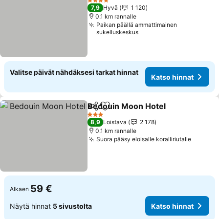
4 Tähtiluokitus
7,9
Hyvä
1 120
0.1 km rannalle
Paikan päällä ammattimainen
sukelluskeskus
Valitse päivät nähdäksesi tarkat hinnat
Katso hinnat
Bedouin Moon Hotel
Jaa
Lisää suosikkeihin
3 Tähtiluokitus
8,9
Loistava
2 178
0.1 km rannalle
Suora pääsy eloisalle koralliriutalle
59 €
Alkaen
Näytä hinnat
5 sivustolta
Katso hinnat