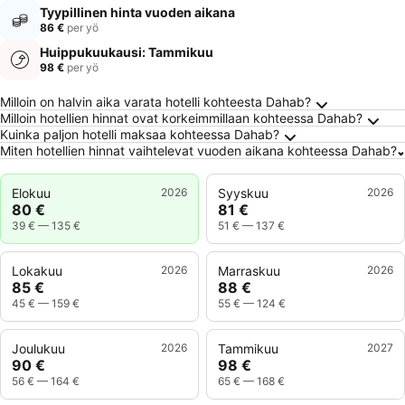
Tyypillinen hinta vuoden aikana
86 €
per yö
Huippukuukausi: Tammikuu
98 €
per yö
Usein kysytyt kysymykset kohteesta Dahab
Milloin on halvin aika varata hotelli kohteesta Dahab?
Milloin hotellien hinnat ovat korkeimmillaan kohteessa Dahab?
Kuinka paljon hotelli maksaa kohteessa Dahab?
Miten hotellien hinnat vaihtelevat vuoden aikana kohteessa Dahab?
Elokuu
2026
Syyskuu
2026
80 €
81 €
39 €
—
135 €
51 €
—
137 €
Lokakuu
2026
Marraskuu
2026
85 €
88 €
45 €
—
159 €
55 €
—
124 €
Joulukuu
2026
Tammikuu
2027
90 €
98 €
56 €
—
164 €
65 €
—
168 €