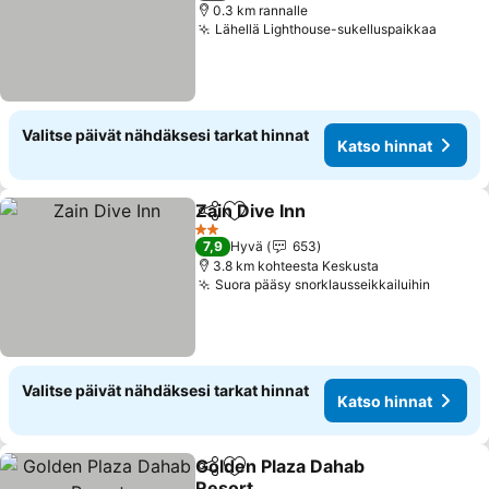
0.3 km rannalle
Lähellä Lighthouse-sukelluspaikkaa
Valitse päivät nähdäksesi tarkat hinnat
Katso hinnat
Zain Dive Inn
Jaa
Lisää suosikkeihin
2 Tähtiluokitus
7,9
Hyvä
653
3.8 km kohteesta Keskusta
Suora pääsy snorklausseikkailuihin
Valitse päivät nähdäksesi tarkat hinnat
Katso hinnat
Golden Plaza Dahab
Jaa
Lisää suosikkeihin
Resort