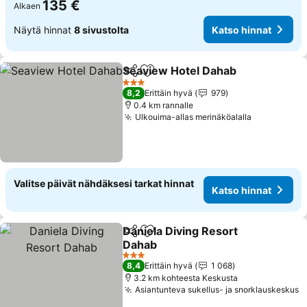
135 €
Alkaen
Näytä hinnat
8 sivustolta
Katso hinnat
Seaview Hotel Dahab
Jaa
Lisää suosikkeihin
3 Tähtiluokitus
8,2
Erittäin hyvä
979
0.4 km rannalle
Ulkouima-allas merinäköalalla
Valitse päivät nähdäksesi tarkat hinnat
Katso hinnat
Daniela Diving Resort
Jaa
Lisää suosikkeihin
Dahab
3 Tähtiluokitus
8,4
Erittäin hyvä
1 068
3.2 km kohteesta Keskusta
Asiantunteva sukellus- ja snorklauskeskus