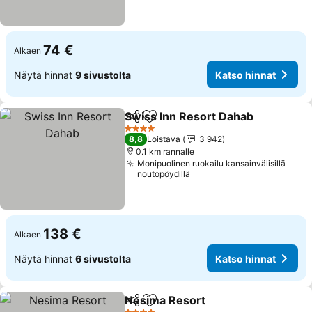
74 €
Alkaen
Näytä hinnat
9 sivustolta
Katso hinnat
Swiss Inn Resort Dahab
Jaa
Lisää suosikkeihin
4 Tähtiluokitus
8,8
Loistava
3 942
0.1 km rannalle
Monipuolinen ruokailu kansainvälisillä
noutopöydillä
138 €
Alkaen
Näytä hinnat
6 sivustolta
Katso hinnat
Nesima Resort
Jaa
Lisää suosikkeihin