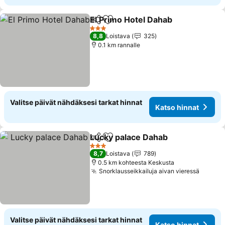
El Primo Hotel Dahab
Jaa
Lisää suosikkeihin
3 Tähtiluokitus
8,8
Loistava
325
0.1 km rannalle
Valitse päivät nähdäksesi tarkat hinnat
Katso hinnat
Lucky palace Dahab
Jaa
Lisää suosikkeihin
3 Tähtiluokitus
8,7
Loistava
789
0.5 km kohteesta Keskusta
Snorklausseikkailuja aivan vieressä
Valitse päivät nähdäksesi tarkat hinnat
Katso hinnat