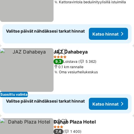
Kattoravintola beduiinityylisillä istuimilla
Valitse päivät nähdäksesi tarkat hinnat
Katso hinnat
JAZ Dahabeya
Jaa
Lisää suosikkeihin
4 Tähtiluokitus
9,3
Loistava
5 362
0.1 km rannalle
Oma vesiurheilukeskus
Suosittu valinta
Valitse päivät nähdäksesi tarkat hinnat
Katso hinnat
Dahab Plaza Hotel
Jaa
Lisää suosikkeihin
3 Tähtiluokitus
7,4
1 400