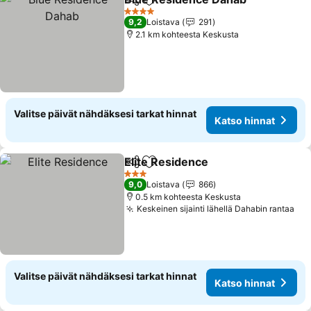
Jaa
Lisää suosikkeihin
4 Tähtiluokitus
9,2
Loistava
291
2.1 km kohteesta Keskusta
Valitse päivät nähdäksesi tarkat hinnat
Katso hinnat
Elite Residence
Jaa
Lisää suosikkeihin
3 Tähtiluokitus
9,0
Loistava
866
0.5 km kohteesta Keskusta
Keskeinen sijainti lähellä Dahabin rantaa
Valitse päivät nähdäksesi tarkat hinnat
Katso hinnat