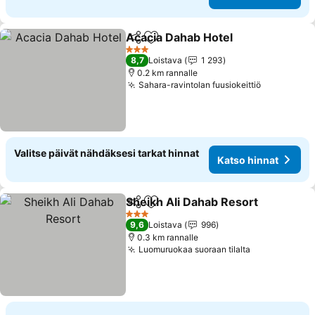
Acacia Dahab Hotel
Jaa
Lisää suosikkeihin
3 Tähtiluokitus
8,7
Loistava
1 293
0.2 km rannalle
Sahara-ravintolan fuusiokeittiö
Valitse päivät nähdäksesi tarkat hinnat
Katso hinnat
Sheikh Ali Dahab Resort
Jaa
Lisää suosikkeihin
3 Tähtiluokitus
9,6
Loistava
996
0.3 km rannalle
Luomuruokaa suoraan tilalta