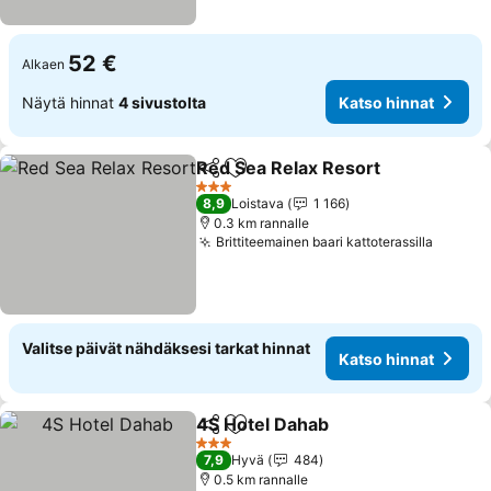
52 €
Alkaen
Näytä hinnat
4 sivustolta
Katso hinnat
Red Sea Relax Resort
Jaa
Lisää suosikkeihin
3 Tähtiluokitus
8,9
Loistava
1 166
0.3 km rannalle
Brittiteemainen baari kattoterassilla
Valitse päivät nähdäksesi tarkat hinnat
Katso hinnat
4S Hotel Dahab
Jaa
Lisää suosikkeihin
3 Tähtiluokitus
7,9
Hyvä
484
0.5 km rannalle