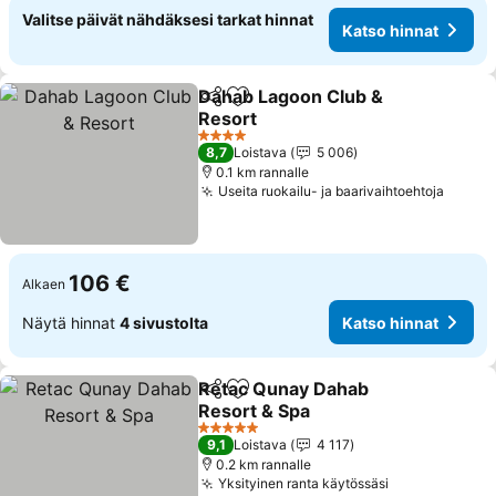
Valitse päivät nähdäksesi tarkat hinnat
Katso hinnat
Dahab Lagoon Club &
Jaa
Lisää suosikkeihin
Resort
4 Tähtiluokitus
8,7
Loistava
5 006
0.1 km rannalle
Useita ruokailu- ja baarivaihtoehtoja
106 €
Alkaen
Näytä hinnat
4 sivustolta
Katso hinnat
Retac Qunay Dahab
Jaa
Lisää suosikkeihin
Resort & Spa
5 Tähtiluokitus
9,1
Loistava
4 117
0.2 km rannalle
Yksityinen ranta käytössäsi