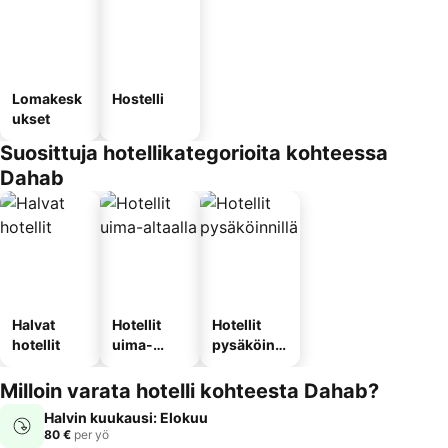
Lomakesk
Hostelli
ukset
Suosittuja hotellikategorioita kohteessa
Dahab
Halvat
Hotellit
Hotellit
hotellit
uima-
pysäköinni
altaalla
llä
Milloin varata hotelli kohteesta Dahab?
Halvin kuukausi: Elokuu
80 €
per yö