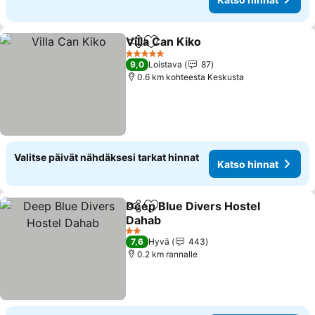
Villa Can Kiko
Jaa
Lisää suosikkeihin
5 Tähtiluokitus
9,0
Loistava
87
0.6 km kohteesta Keskusta
Valitse päivät nähdäksesi tarkat hinnat
Katso hinnat
Deep Blue Divers Hostel
Jaa
Lisää suosikkeihin
Dahab
2 Tähtiluokitus
7,6
Hyvä
443
0.2 km rannalle