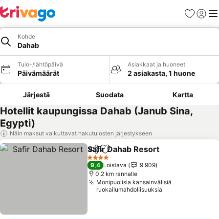
Suosikit
Kirjaud
Val
Kohde
Dahab
Tulo-/lähtöpäivä
Asiakkaat ja huoneet
Päivämäärät
2 asiakasta, 1 huone
Järjestä
Suodata
Kartta
Hotellit kaupungissa Dahab (Janub Sina,
Egypti)
Näin maksut vaikuttavat hakutulosten järjestykseen
Safir Dahab Resort
Jaa
Lisää suosikkeihin
4 Tähtiluokitus
9,4
Loistava
9 909
0.2 km rannalle
Monipuolisia kansainvälisiä
ruokailumahdollisuuksia