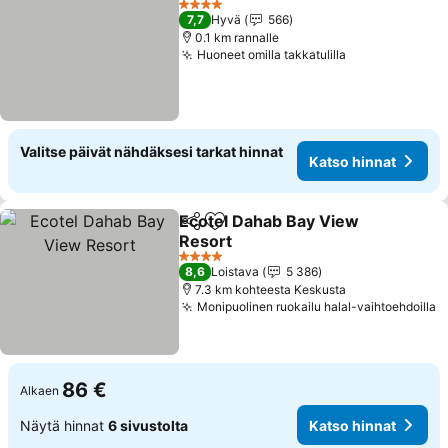
4 Tähtiluokitus
7,7
Hyvä
566
0.1 km rannalle
Huoneet omilla takkatulilla
Valitse päivät nähdäksesi tarkat hinnat
Katso hinnat
Ecotel Dahab Bay View
Jaa
Lisää suosikkeihin
Resort
4 Tähtiluokitus
8,6
Loistava
5 386
7.3 km kohteesta Keskusta
Monipuolinen ruokailu halal-vaihtoehdoilla
86 €
Alkaen
Näytä hinnat
6 sivustolta
Katso hinnat