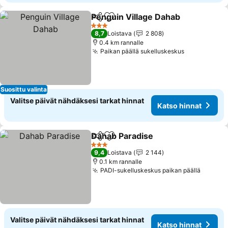
Penguin Village Dahab
Jaa
Lisää suosikkeihin
3 Tähtiluokitus
8,7
Loistava
2 808
0.4 km rannalle
Paikan päällä sukelluskeskus
Suosittu valinta
Valitse päivät nähdäksesi tarkat hinnat
Katso hinnat
Dahab Paradise
Jaa
Lisää suosikkeihin
3 Tähtiluokitus
9,4
Loistava
2 144
0.1 km rannalle
PADI-sukelluskeskus paikan päällä
Valitse päivät nähdäksesi tarkat hinnat
Katso hinnat