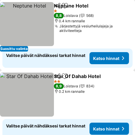
Neptune Hotel
Jaa
Lisää suosikkeihin
1 Tähtiluokitus
8,8
Loistava
568
0.4 km rannalle
Järjestettyjä vesiurheilulajeja ja
aktiviteetteja
Suosittu valinta
Valitse päivät nähdäksesi tarkat hinnat
Katso hinnat
Star Of Dahab Hotel
Jaa
Lisää suosikkeihin
2 Tähtiluokitus
8,9
Loistava
834
0.2 km rannalle
Valitse päivät nähdäksesi tarkat hinnat
Katso hinnat