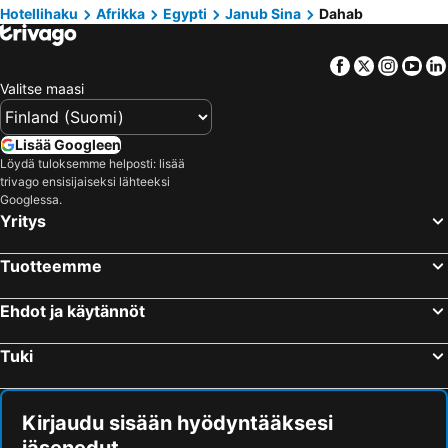
Hotellihaku
Afrikka
Egypti
Janub Sina
Dahab
Facebook
Twitter
Insta
Yo
Valitse maasi
Lisää Googleen
Löydä tuloksemme helposti: lisää
trivago ensisijaiseksi lähteeksi
Googlessa.
Yritys
Tuotteemme
Ehdot ja käytännöt
Tuki
Kirjaudu sisään hyödyntääksesi
jäsenedut