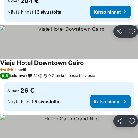
204 €
Alkaen
Näytä hinnat
13 sivustolta
Katso hinnat
Jaa
Li
Viaje Hotel Downtown Cairo
Hotelli
4 Tähtiluokitus
8,5
Loistava
514
0.7 km kohteesta Keskusta
26 €
Alkaen
Näytä hinnat
5 sivustolta
Katso hinnat
Jaa
Li