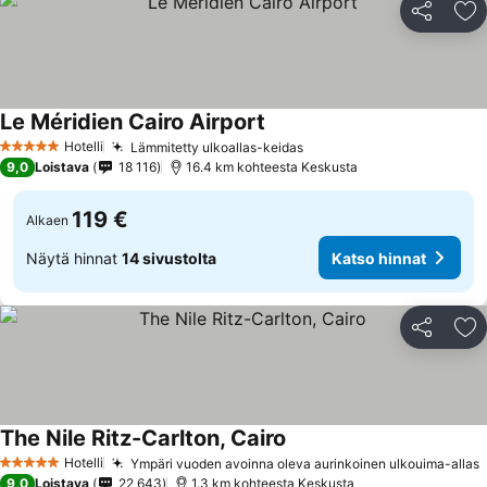
Jaa
Li
Le Méridien Cairo Airport
Hotelli
Lämmitetty ulkoallas-keidas
5 Tähtiluokitus
9,0
Loistava
18 116
16.4 km kohteesta Keskusta
119 €
Alkaen
Näytä hinnat
14 sivustolta
Katso hinnat
Jaa
Li
The Nile Ritz-Carlton, Cairo
Hotelli
Ympäri vuoden avoinna oleva aurinkoinen ulkouima-allas
5 Tähtiluokitus
9,0
Loistava
22 643
1.3 km kohteesta Keskusta