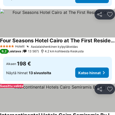
Jaa
Li
Four Seasons Hotel Cairo at The First Residence
Hotelli
Aasialaishenkinen kylpyläkeidas
5 Tähtiluokitus
9,2
Loistava
13 567
4.2 km kohteesta Keskusta
198 €
Alkaen
Näytä hinnat
13 sivustolta
Katso hinnat
Suosittu valinta
Jaa
Li