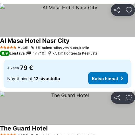
Jaa
Li
Al Masa Hotel Nasr City
Hotelli
Ulkouima-allas vesiputouksella
5 Tähtiluokitus
8,9
Loistava
17 740
7.5 km kohteesta Keskusta
79 €
Alkaen
Näytä hinnat
12 sivustolta
Katso hinnat
Jaa
Li
The Guard Hotel