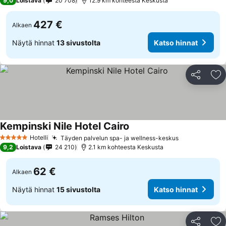
9,0
Loistava
20 708
12.9 km kohteesta Keskusta
427 €
Alkaen
Näytä hinnat
13 sivustolta
Katso hinnat
Jaa
Li
Kempinski Nile Hotel Cairo
Hotelli
Täyden palvelun spa- ja wellness-keskus
5 Tähtiluokitus
9,2
Loistava
24 210
2.1 km kohteesta Keskusta
62 €
Alkaen
Näytä hinnat
15 sivustolta
Katso hinnat