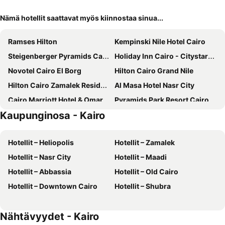
Nämä hotellit saattavat myös kiinnostaa sinua...
Ramses Hilton
Kempinski Nile Hotel Cairo
Steigenberger Pyramids Cairo
Holiday Inn Cairo - Citystars By Ihg
Novotel Cairo El Borg
Hilton Cairo Grand Nile
Hilton Cairo Zamalek Residences
Al Masa Hotel Nasr City
Cairo Marriott Hotel & Omar Khayyam Casino
Pyramids Park Resort Cairo
Kaupunginosa - Kairo
Pyramisa Suites Hotel Cairo
Sonesta Hotel Tower & Casino Cairo
Pyramids Height Hotel & Pyramids Master Scene Rooftop
City Palace Hotel
Hotellit – Heliopolis
Hotellit – Zamalek
Steigenberger Hotel El Tahrir Cairo
Paradise Boutique Hotel
Hotellit – Nasr City
Hotellit – Maadi
Marriott Mena House, Cairo
Le Méridien Cairo Airport
Hotellit – Abbassia
Hotellit – Old Cairo
Sama hotel
New Palace Hotel
Hotellit – Downtown Cairo
Hotellit – Shubra
Sofitel Cairo Nile El Gezirah
Cosmopolitan hotel
Fairmont Nile City
Downtown Antique Hotel
Nähtävyydet - Kairo
Garden City Hotel Downtown
Amarante Pyramids Hotel