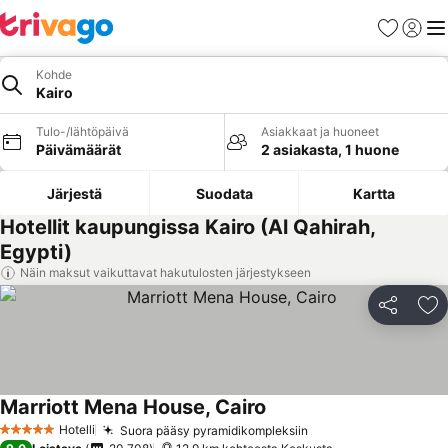
Suosikit
Kirjaud
Val
Kohde
Kairo
Tulo-/lähtöpäivä
Asiakkaat ja huoneet
Päivämäärät
2 asiakasta, 1 huone
Järjestä
Suodata
Kartta
Hotellit kaupungissa Kairo (Al Qahirah,
Egypti)
Näin maksut vaikuttavat hakutulosten järjestykseen
Jaa
Li
Marriott Mena House, Cairo
Hotelli
Suora pääsy pyramidikompleksiin
5 Tähtiluokitus