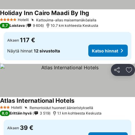
Holiday Inn Cairo Maadi By Ihg
Hotelli
Kattouima-allas maisemanäköalalla
5 Tähtiluokitus
8,7
Loistava
9 606
10.7 km kohteesta Keskusta
117 €
Alkaen
Näytä hinnat
12 sivustolta
Katso hinnat
Jaa
Li
Atlas International Hotels
Hotelli
Remontoidut huoneet äänieristyksellä
3 Tähtiluokitus
8,0
Erittäin hyvä
3 519
1.1 km kohteesta Keskusta
39 €
Alkaen