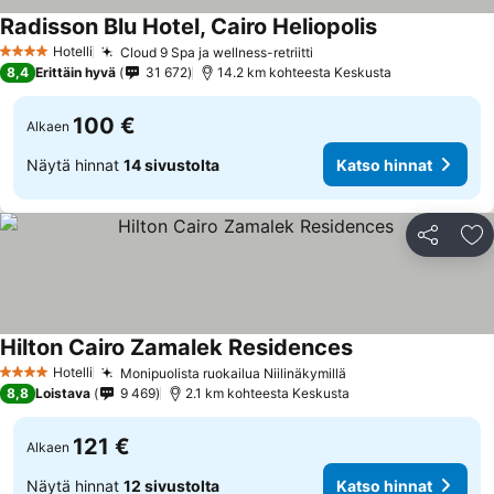
Radisson Blu Hotel, Cairo Heliopolis
Hotelli
Cloud 9 Spa ja wellness-retriitti
4 Tähtiluokitus
8,4
Erittäin hyvä
31 672
14.2 km kohteesta Keskusta
100 €
Alkaen
Näytä hinnat
14 sivustolta
Katso hinnat
Jaa
Li
Hilton Cairo Zamalek Residences
Hotelli
Monipuolista ruokailua Niilinäkymillä
4 Tähtiluokitus
8,8
Loistava
9 469
2.1 km kohteesta Keskusta
121 €
Alkaen
Näytä hinnat
12 sivustolta
Katso hinnat