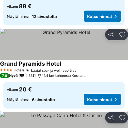
88 €
Alkaen
Näytä hinnat
12 sivustolta
Katso hinnat
Jaa
Li
Grand Pyramids Hotel
Hotelli
Laajat spa- ja wellness-tilat
4 Tähtiluokitus
7,6
Hyvä
4 661
11.4 km kohteesta Keskusta
20 €
Alkaen
Näytä hinnat
6 sivustolta
Katso hinnat
Jaa
Li