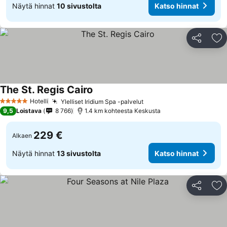
Näytä hinnat
10 sivustolta
Katso hinnat
Jaa
Li
The St. Regis Cairo
Hotelli
Ylelliset Iridium Spa -palvelut
5 Tähtiluokitus
9,5
Loistava
8 766
1.4 km kohteesta Keskusta
229 €
Alkaen
Näytä hinnat
13 sivustolta
Katso hinnat
Jaa
Li