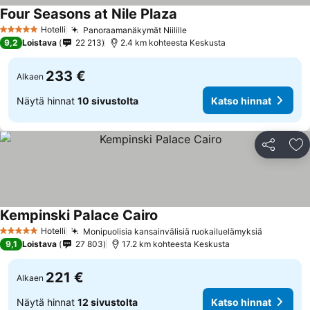
Four Seasons at Nile Plaza
Hotelli
Panoraamanäkymät Niilille
5 Tähtiluokitus
9,2
Loistava
22 213
2.4 km kohteesta Keskusta
233 €
Alkaen
Näytä hinnat
10 sivustolta
Katso hinnat
Jaa
Li
Kempinski Palace Cairo
Hotelli
Monipuolisia kansainvälisiä ruokailuelämyksiä
5 Tähtiluokitus
9,1
Loistava
27 803
17.2 km kohteesta Keskusta
221 €
Alkaen
Näytä hinnat
12 sivustolta
Katso hinnat