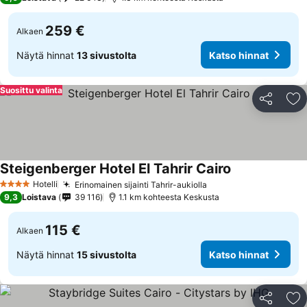
259 €
Alkaen
Näytä hinnat
13 sivustolta
Katso hinnat
Suosittu valinta
Jaa
Li
Steigenberger Hotel El Tahrir Cairo
Hotelli
Erinomainen sijainti Tahrir-aukiolla
4 Tähtiluokitus
9,3
Loistava
39 116
1.1 km kohteesta Keskusta
115 €
Alkaen
Näytä hinnat
15 sivustolta
Katso hinnat
Jaa
Li