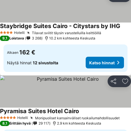
Staybridge Suites Cairo - Citystars by IHG
Hotelli
Tilavat sviitit täysin varustelluilla keittiöillä
4 Tähtiluokitus
9,1
Loistava
3 268
10.2 km kohteesta Keskusta
162 €
Alkaen
Näytä hinnat
12 sivustolta
Katso hinnat
Jaa
Li
Pyramisa Suites Hotel Cairo
Hotelli
Monipuoliset kansainväliset ruokailumahdollisuudet
5 Tähtiluokitus
8,1
Erittäin hyvä
29 117
2.9 km kohteesta Keskusta