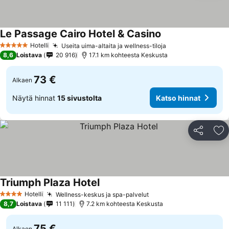
Le Passage Cairo Hotel & Casino
Hotelli
Useita uima-altaita ja wellness-tiloja
5 Tähtiluokitus
8,6
Loistava
20 916
17.1 km kohteesta Keskusta
73 €
Alkaen
Näytä hinnat
15 sivustolta
Katso hinnat
Jaa
Li
Triumph Plaza Hotel
Hotelli
Wellness-keskus ja spa-palvelut
4 Tähtiluokitus
8,7
Loistava
11 111
7.2 km kohteesta Keskusta
75 €
Alkaen