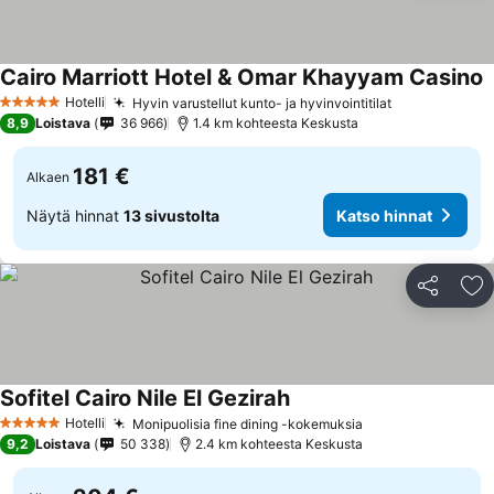
Cairo Marriott Hotel & Omar Khayyam Casino
Hotelli
Hyvin varustellut kunto- ja hyvinvointitilat
5 Tähtiluokitus
8,9
Loistava
36 966
1.4 km kohteesta Keskusta
181 €
Alkaen
Näytä hinnat
13 sivustolta
Katso hinnat
Jaa
Li
Sofitel Cairo Nile El Gezirah
Hotelli
Monipuolisia fine dining -kokemuksia
5 Tähtiluokitus
9,2
Loistava
50 338
2.4 km kohteesta Keskusta