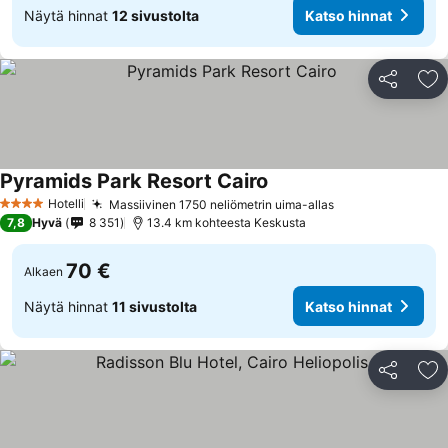
Näytä hinnat
12 sivustolta
Katso hinnat
Jaa
Li
Pyramids Park Resort Cairo
Hotelli
Massiivinen 1750 neliömetrin uima-allas
4 Tähtiluokitus
7,8
Hyvä
8 351
13.4 km kohteesta Keskusta
70 €
Alkaen
Näytä hinnat
11 sivustolta
Katso hinnat
Jaa
Li