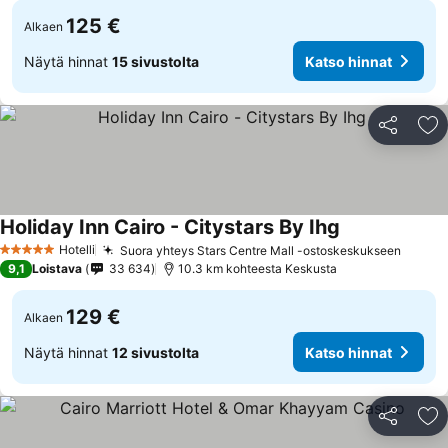
125 €
Alkaen
Näytä hinnat
15 sivustolta
Katso hinnat
Jaa
Li
Holiday Inn Cairo - Citystars By Ihg
Hotelli
Suora yhteys Stars Centre Mall -ostoskeskukseen
5 Tähtiluokitus
9,1
Loistava
33 634
10.3 km kohteesta Keskusta
129 €
Alkaen
Näytä hinnat
12 sivustolta
Katso hinnat
Jaa
Li