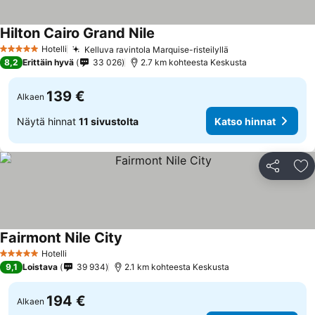
Hilton Cairo Grand Nile
Hotelli
Kelluva ravintola Marquise-risteilyllä
5 Tähtiluokitus
8,2
Erittäin hyvä
33 026
2.7 km kohteesta Keskusta
139 €
Alkaen
Näytä hinnat
11 sivustolta
Katso hinnat
Jaa
Li
Fairmont Nile City
Hotelli
5 Tähtiluokitus
9,1
Loistava
39 934
2.1 km kohteesta Keskusta
194 €
Alkaen