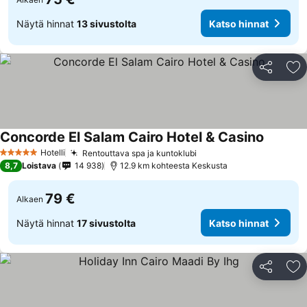
Näytä hinnat
13 sivustolta
Katso hinnat
Jaa
Li
Concorde El Salam Cairo Hotel & Casino
Hotelli
Rentouttava spa ja kuntoklubi
5 Tähtiluokitus
8,7
Loistava
14 938
12.9 km kohteesta Keskusta
79 €
Alkaen
Näytä hinnat
17 sivustolta
Katso hinnat
Jaa
Li