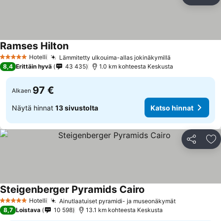
Jaa
Li
Ramses Hilton
Hotelli
Lämmitetty ulkouima-allas jokinäkymillä
5 Tähtiluokitus
8,4
Erittäin hyvä
43 435
1.0 km kohteesta Keskusta
97 €
Alkaen
Näytä hinnat
13 sivustolta
Katso hinnat
Jaa
Li
Steigenberger Pyramids Cairo
Hotelli
Ainutlaatuiset pyramidi- ja museonäkymät
5 Tähtiluokitus
8,7
Loistava
10 598
13.1 km kohteesta Keskusta