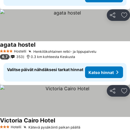
Jaa
Li
agata hostel
Hostelli
Henkilökohtainen retki- ja lippupalvelu
4 Tähtiluokitus
6,7
353
0.3 km kohteesta Keskusta
Valitse päivät nähdäksesi tarkat hinnat
Katso hinnat
Jaa
Li
Victoria Cairo Hotel
Hotelli
Kätevä pysäköinti paikan päällä
3 Tähtiluokitus