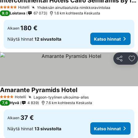
Intercontinental Hotels Cairo Semiramis By Ihg
Hotelli
Yhdeksän ainutlaatuista nimikkoravintolaa
5 Tähtiluokitus
9,0
Loistava
67 073
1.6 km kohteesta Keskusta
180 €
Alkaen
Näytä hinnat
12 sivustolta
Katso hinnat
Jaa
Li
Amarante Pyramids Hotel
Hotelli
Lagoon-tyylinen ulkouima-allas
4 Tähtiluokitus
7,6
Hyvä
4 839
7.6 km kohteesta Keskusta
37 €
Alkaen
Näytä hinnat
13 sivustolta
Katso hinnat