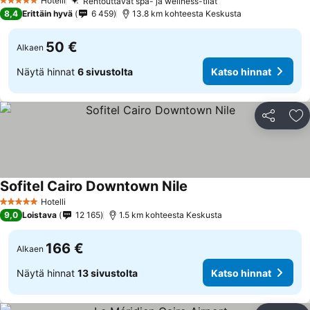
Hotelli
Rentouttavat spa- ja wellness-tilat
5 Tähtiluokitus
8,4
Erittäin hyvä
6 459
13.8 km kohteesta Keskusta
50 €
Alkaen
Näytä hinnat
6 sivustolta
Katso hinnat
Jaa
Li
Sofitel Cairo Downtown Nile
Hotelli
5 Tähtiluokitus
9,0
Loistava
12 165
1.5 km kohteesta Keskusta
166 €
Alkaen
Näytä hinnat
13 sivustolta
Katso hinnat