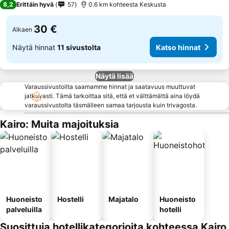
8,2
Erittäin hyvä
57
0.6 km kohteesta Keskusta
30 €
Alkaen
Näytä hinnat
11 sivustolta
Katso hinnat
Näytä lisää
Varaussivustoilta saamamme hinnat ja saatavuus muuttuvat
jatkuvasti. Tämä tarkoittaa sitä, että et välttämättä aina löydä
varaussivustolta täsmälleen samaa tarjousta kuin trivagosta.
Kairo: Muita majoituksia
Huoneisto
Hostelli
Majatalo
Huoneisto
palveluilla
hotelli
Suosittuja hotellikategorioita kohteessa Kairo