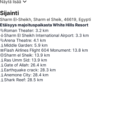
Näytä lisää
Sijainti
Sharm El-Sheikh, Sharm el Sheik, 46619, Egypti
Etäisyys majoituspaikasta White Hills Resort
Roman Theater
:
3.2
km
Sharm El Sheikh International Airport
:
3.3
km
Arena Theatre
:
4.1
km
Middle Garden
:
5.9
km
Flash Airlines Flight 604 Monument
:
13.8
km
Sharm el Sheik
:
13.9
km
Ras Umm Sid
:
13.9
km
Gate of Allah
:
26.4
km
Earthquake crack
:
28.3
km
Anemone City
:
28.4
km
Shark Reef
:
28.5
km