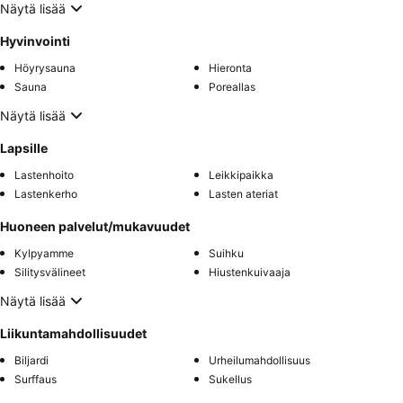
Näytä lisää
Hyvinvointi
Höyrysauna
Hieronta
Sauna
Poreallas
Näytä lisää
Lapsille
Lastenhoito
Leikkipaikka
Lastenkerho
Lasten ateriat
Huoneen palvelut/mukavuudet
Kylpyamme
Suihku
Silitysvälineet
Hiustenkuivaaja
Näytä lisää
Liikuntamahdollisuudet
Biljardi
Urheilumahdollisuus
Surffaus
Sukellus