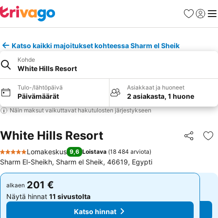
Suosikit
Kirjaud
Val
Katso kaikki majoitukset kohteessa Sharm el Sheik
Kohde
White Hills Resort
Tulo-/lähtöpäivä
Asiakkaat ja huoneet
Päivämäärät
2 asiakasta, 1 huone
Näin maksut vaikuttavat hakutulosten järjestykseen
White Hills Resort
Jaa
Li
Lomakeskus
9,6
Loistava
(
18 484 arviota
)
5 Tähtiluokitus
Sharm El-Sheikh, Sharm el Sheik, 46619, Egypti
201 €
201 €
alkaen
alkaen
Näytä hinnat
11 sivustolta
Näytä hinnat
11 sivustolta
Katso hinnat
Katso hinnat