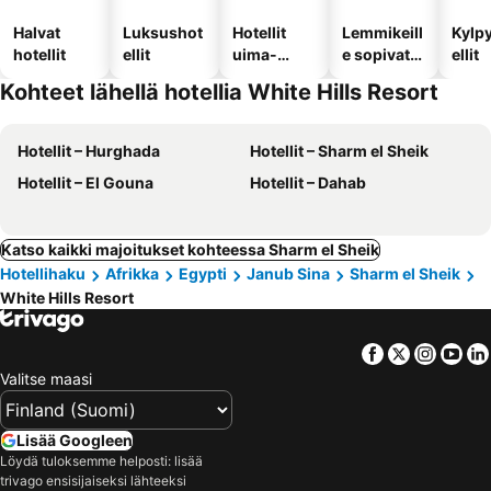
Halvat
Luksushot
Hotellit
Lemmikeill
Kylp
hotellit
ellit
uima-
e sopivat
ellit
altaalla
hotellit
Kohteet lähellä hotellia White Hills Resort
Hotellit – Hurghada
Hotellit – Sharm el Sheik
Hotellit – El Gouna
Hotellit – Dahab
Katso kaikki majoitukset kohteessa Sharm el Sheik
Hotellihaku
Afrikka
Egypti
Janub Sina
Sharm el Sheik
White Hills Resort
Facebook
Twitter
Insta
Yo
Valitse maasi
Lisää Googleen
Löydä tuloksemme helposti: lisää
trivago ensisijaiseksi lähteeksi