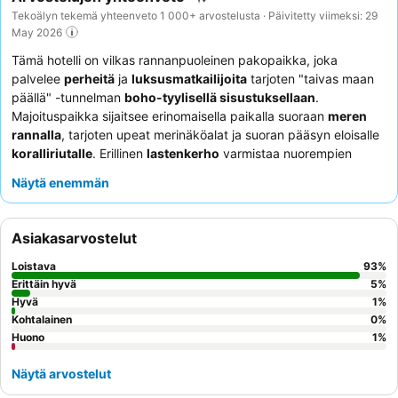
Tekoälyn tekemä yhteenveto 1 000+ arvostelusta · Päivitetty viimeksi: 29
May 2026
Tämä hotelli on vilkas rannanpuoleinen pakopaikka, joka
palvelee
perheitä
ja
luksusmatkailijoita
tarjoten "taivas maan
päällä" -tunnelman
boho-tyylisellä sisustuksellaan
.
Majoituspaikka sijaitsee erinomaisella paikalla suoraan
meren
rannalla
, tarjoten upeat merinäköalat ja suoran pääsyn eloisalle
koralliriutalle
. Erillinen
lastenkerho
varmistaa nuorempien
vieraiden viihtyvyyden, kun taas aikuiset voivat nauttia
Näytä enemmän
kulinaaristen tarjousten monipuolisuudesta ja laadusta, mukaan
lukien erittäin kehutut
à la carte -ravintolat
. Vieraat kehuvat
jatkuvasti
ammattitaitoista ja huomaavaista henkilökuntaa
Asiakasarvostelut
sekä monipuolisia, herkullisia vaihtoehtoja aamiaisella, lounaalla
ja illallisella. Todella ylellisen kokemuksen saamiseksi harkitse
Loistava
93
%
huoneen varaamista
Posh Club -alueelta
erinomaisen vastineen
Erittäin hyvä
5
%
rahalle ja parannettujen mukavuuksien vuoksi.
Hyvä
1
%
Kohtalainen
0
%
Huono
1
%
Näytä arvostelut