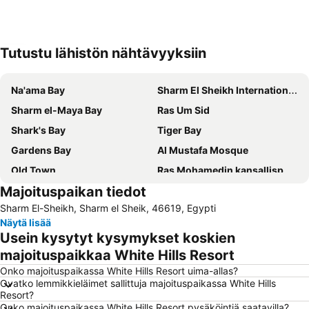
Tutustu lähistön nähtävyyksiin
Laajenna kartta
Na'ama Bay
Sharm El Sheikh International Airport
Sharm el-Maya Bay
Ras Um Sid
Shark's Bay
Tiger Bay
Gardens Bay
Al Mustafa Mosque
Old Town
Ras Mohamedin kansallispuisto
Majoituspaikan tiedot
Nabq Bay
Sharm El-Sheikh, Sharm el Sheik, 46619, Egypti
Näytä lisää
Usein kysytyt kysymykset koskien
majoituspaikkaa White Hills Resort
Onko majoituspaikassa White Hills Resort uima-allas?
Ovatko lemmikkieläimet sallittuja majoituspaikassa White Hills
Resort?
Onko majoituspaikassa White Hills Resort pysäköintiä saatavilla?