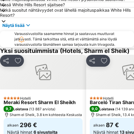
Missä White Hills Resort sijaitsee?
Mitkä suositut nähtävyydet ovat lähellä majoituspaikkaa White Hills
Resort?
Näytä lisää
Varaussivustoilta saamamme hinnat ja saatavuus muuttuvat
jatkuvasti. Tämä tarkoittaa sitä, että et välttämättä aina löydä
varaussivustolta täsmälleen samaa tarjousta kuin trivagosta.
Yksi suosituimmista (Hotels, Sharm el Sheik)
Jaa
Lisää suosikkeihin
Jaa
Lisää suosikk
Hotelli
Hotelli
5 Tähtiluokitus
4 Tähtiluokitus
Meraki Resort Sharm El Sheikh
Barceló Tiran Sha
9,7
9,0
Loistava
(
13 887 arviota
)
Loistava
(
14 139 arv
Sharm el Sheik, 3.8 km kohteesta Keskusta
Sharm el Sheik, 13.4 
296 €
87 €
alkaen
alkaen
Näytä hinnat
6 sivustolta
Näytä hinnat
13 sivu