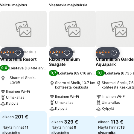
Valittu majoitus
Vastaavia majoituksia
Lomakeskus
Hotelli
Hotelli
5 Tähtiluokitus
5 Tähtiluokitus
5 Tähtiluokitus
Jaa
Lisää suosikkeihin
Jaa
Lisää suosikkeihin
Jaa
Lisää suo
White Hills Resort
Rixos Premium
Charmillion Garde
Seagate
Aquapark
9,6
Loistava
(
18 484 arviota
)
9,7
9,1
Loistava
(
69 616 arviota
)
Loistava
(
6 735 
Sharm el Sheik,
Egypti
Sharm el Sheik, 10.7 km
Sharm el Sheik, 7.
kohteesta Keskusta
kohteesta Keskust
Ilmainen Wi-Fi
Ilmainen Wi-Fi
Ilmainen Wi-Fi
Uima-allas
Uima-allas
Uima-allas
Kylpylä
Kylpylä
Kylpylä
Katso hinnat
201 €
alkaen
Katso hinnat
Katso hinnat
329 €
113 €
alkaen
alkaen
Näytä hinnat
11
Näytä hinnat
9
Näytä hinnat
13
sivustolta
sivustolta
sivustolta