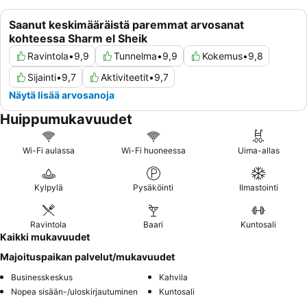
Saanut keskimääräistä paremmat arvosanat
kohteessa Sharm el Sheik
Ravintola
•
9,9
Tunnelma
•
9,9
Kokemus
•
9,8
Sijainti
•
9,7
Aktiviteetit
•
9,7
Näytä lisää arvosanoja
Huippumukavuudet
Wi-Fi aulassa
Wi-Fi huoneessa
Uima-allas
Kylpylä
Pysäköinti
Ilmastointi
Ravintola
Baari
Kuntosali
Kaikki mukavuudet
Majoituspaikan palvelut/mukavuudet
Businesskeskus
Kahvila
Nopea sisään-/uloskirjautuminen
Kuntosali