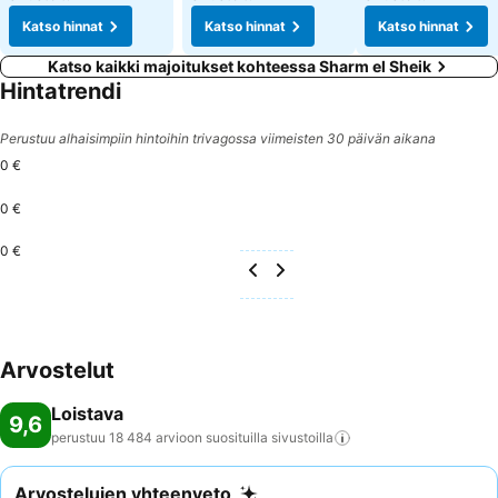
Katso hinnat
Katso hinnat
Katso hinnat
Katso kaikki majoitukset kohteessa Sharm el Sheik
Hintatrendi
Perustuu alhaisimpiin hintoihin trivagossa viimeisten 30 päivän aikana
0 €
0 €
0 €
Arvostelut
Loistava
9,6
perustuu 18 484 arvioon suosituilla
sivustoilla
Arvostelujen yhteenveto