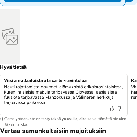
Hyvä tietää
Viisi ainutlaatuista à la carte -ravintolaa
Ka
Nauti rajattomista gourmet-elämyksistä erikoisravintoloissa,
Vir
kuten intialaisia makuja tarjoavassa Clovessa, aasialaista
ha
fuusiota tarjoavassa Manzokussa ja Välimeren herkkuja
re
tarjoavissa paikoissa.
Tämä yhteenveto on tehty tekoälyn avulla, eikä se välttämättä ole aina
täysin tarkka.
Vertaa samankaltaisiin majoituksiin