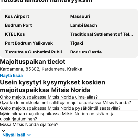
Laajenna kartta
Kos Airport
Massouri
Bodrum Port
Lambi Beach
KTEL Kos
Traditional Settlement of Telendos
Port Bodrum Yalikavak
Tigaki
Turgutreis Gunbatimi Public Beach
Bodrum Castle
Majoituspaikan tiedot
Karaincir Beach
Kalimera
Kardamena, 85302, Kardamena, Kreikka
Bitez Public Beach
Gumbet Beach
Näytä lisää
Porto of Kos
Marina Kos
Usein kysytyt kysymykset koskien
Bodrum Bus Terminal
Paradise Beach
majoituspaikkaa Mitsis Norida
Kefalos Beach
Sunny Beach
Onko majoituspaikassa Mitsis Norida uima-allas?
Ovatko lemmikkieläimet sallittuja majoituspaikassa Mitsis Norida?
Ortakent Public Beach
Gundogan Public Beach
Onko majoituspaikassa Mitsis Norida pysäköintiä saatavilla?
Mihin aikaan majoituspaikassa Mitsis Norida on sisään- ja
uloskirjautuminen?
Missä Mitsis Norida sijaitsee?
Näytä lisää