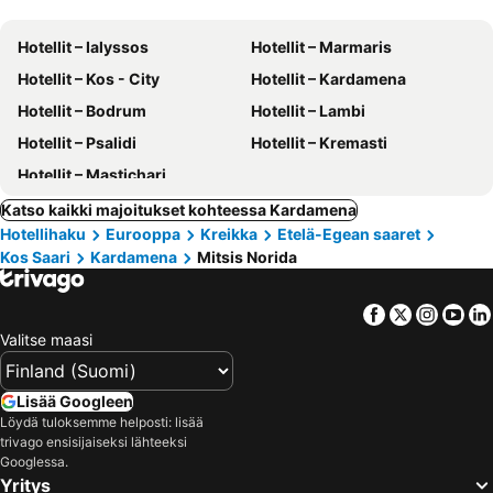
Hotellit – Ialyssos
Hotellit – Marmaris
Hotellit – Kos - City
Hotellit – Kardamena
Hotellit – Bodrum
Hotellit – Lambi
Hotellit – Psalidi
Hotellit – Kremasti
Hotellit – Mastichari
Katso kaikki majoitukset kohteessa Kardamena
Hotellihaku
Eurooppa
Kreikka
Etelä-Egean saaret
Kos Saari
Kardamena
Mitsis Norida
Facebook
Twitter
Insta
Yo
Valitse maasi
Lisää Googleen
Löydä tuloksemme helposti: lisää
trivago ensisijaiseksi lähteeksi
Googlessa.
Yritys