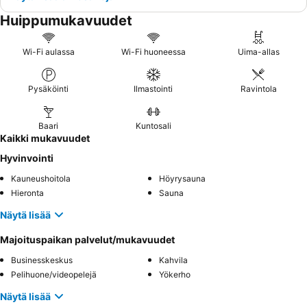
Huippumukavuudet
Wi-Fi aulassa
Wi-Fi huoneessa
Uima-allas
Pysäköinti
Ilmastointi
Ravintola
Baari
Kuntosali
Kaikki mukavuudet
Hyvinvointi
Kauneushoitola
Höyrysauna
Hieronta
Sauna
Näytä lisää
Majoituspaikan palvelut/mukavuudet
Businesskeskus
Kahvila
Pelihuone/videopelejä
Yökerho
Näytä lisää