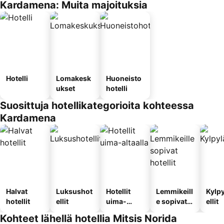
Kardamena: Muita majoituksia
Hotelli
Lomakesk
Huoneisto
ukset
hotelli
Suosittuja hotellikategorioita kohteessa
Kardamena
Halvat
Luksushot
Hotellit
Lemmikeill
Kylp
hotellit
ellit
uima-
e sopivat
ellit
altaalla
hotellit
Kohteet lähellä hotellia Mitsis Norida