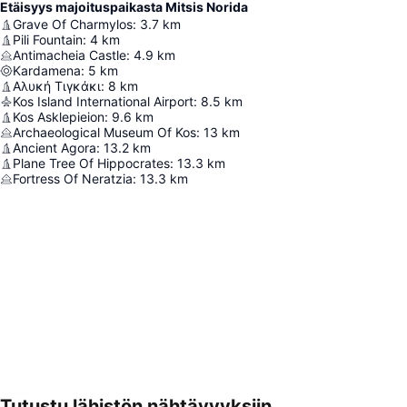
Etäisyys majoituspaikasta Mitsis Norida
Grave Of Charmylos
:
3.7
km
Pili Fountain
:
4
km
Antimacheia Castle
:
4.9
km
Kardamena
:
5
km
Αλυκή Τιγκάκι
:
8
km
Kos Island International Airport
:
8.5
km
Kos Asklepieion
:
9.6
km
Archaeological Museum Of Kos
:
13
km
Ancient Agora
:
13.2
km
Plane Tree Of Hippocrates
:
13.3
km
Fortress Of Neratzia
:
13.3
km
Tutustu lähistön nähtävyyksiin