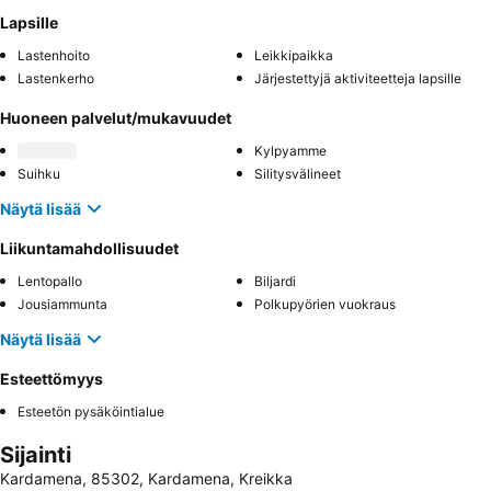
Lapsille
Lastenhoito
Leikkipaikka
Lastenkerho
Järjestettyjä aktiviteetteja lapsille
Huoneen palvelut/mukavuudet
Kylpyamme
Suihku
Silitysvälineet
Näytä lisää
Liikuntamahdollisuudet
Lentopallo
Biljardi
Jousiammunta
Polkupyörien vuokraus
Näytä lisää
Esteettömyys
Esteetön pysäköintialue
Sijainti
Kardamena, 85302, Kardamena, Kreikka