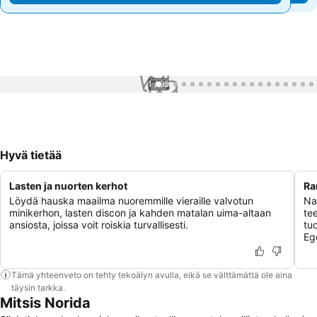
1 / 99
Hyvä tietää
Lasten ja nuorten kerhot
Ra
Löydä hauska maailma nuoremmille vieraille valvotun
Na
minikerhon, lasten discon ja kahden matalan uima-altaan
te
ansiosta, joissa voit roiskia turvallisesti.
tu
Eg
Tämä yhteenveto on tehty tekoälyn avulla, eikä se välttämättä ole aina
täysin tarkka.
Mitsis Norida