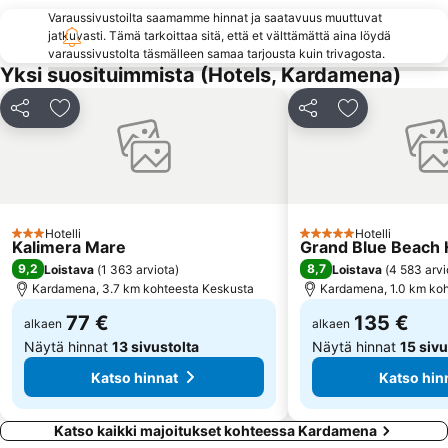
Varaussivustoilta saamamme hinnat ja saatavuus muuttuvat
jatkuvasti. Tämä tarkoittaa sitä, että et välttämättä aina löydä
varaussivustolta täsmälleen samaa tarjousta kuin trivagosta.
Yksi suosituimmista (Hotels, Kardamena)
Jaa
Lisää suosikkeihin
Jaa
Lisää suosikk
Hotelli
Hotelli
3 Tähtiluokitus
5 Tähtiluokitus
Kalimera Mare
Grand Blue Beach 
9,2
8,7
Loistava
(
1 363 arviota
)
Loistava
(
4 583 arvi
Kardamena, 3.7 km kohteesta Keskusta
Kardamena, 1.0 km ko
77 €
135 €
alkaen
alkaen
Näytä hinnat
13 sivustolta
Näytä hinnat
15 sivu
Katso hinnat
Katso hin
Katso kaikki majoitukset kohteessa Kardamena