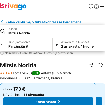
Suosikit
Kirjaud
Val
Katso kaikki majoitukset kohteessa Kardamena
Kohde
Mitsis Norida
Tulo-/lähtöpäivä
Asiakkaat ja huoneet
Päivämäärät
2 asiakasta, 1 huone
Näin maksut vaikuttavat hakutulosten järjestykseen
Mitsis Norida
Jaa
Li
Lomakeskus
8,9
Loistava
(
13 565 arviota
)
5 Tähtiluokitus
Kardamena, 85302, Kardamena, Kreikka
173 €
173 €
alkaen
alkaen
Näytä hinnat
15 sivustolta
Näytä hinnat
15 sivustolta
Katso hinnat
Katso hinnat