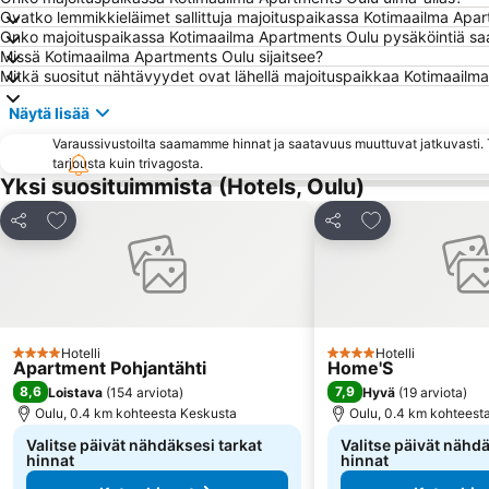
Ovatko lemmikkieläimet sallittuja majoituspaikassa Kotimaailma Apa
Onko majoituspaikassa Kotimaailma Apartments Oulu pysäköintiä saa
Missä Kotimaailma Apartments Oulu sijaitsee?
Mitkä suositut nähtävyydet ovat lähellä majoituspaikkaa Kotimaailm
Näytä lisää
Varaussivustoilta saamamme hinnat ja saatavuus muuttuvat jatkuvasti. T
tarjousta kuin trivagosta.
Yksi suosituimmista (Hotels, Oulu)
Lisää suosikkeihin
Lisää suosikkei
Jaa
Jaa
Hotelli
Hotelli
4 Tähtiluokitus
4 Tähtiluokitus
Apartment Pohjantähti
Home'S
8,6
7,9
Loistava
(
154 arviota
)
Hyvä
(
19 arviota
)
Oulu, 0.4 km kohteesta Keskusta
Oulu, 0.4 km kohteest
Valitse päivät nähdäksesi tarkat
Valitse päivät nähdä
hinnat
hinnat