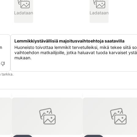
Ladataan
Ladataan
Lemmikkiystävällisiä majoitusvaihtoehtoja saatavilla
an
Huoneisto toivottaa lemmikit tervetulleiksi, mikä tekee siitä s
vaihtoehdon matkailijoille, jotka haluavat tuoda karvaiset ys
mukaan.
 tarkka.