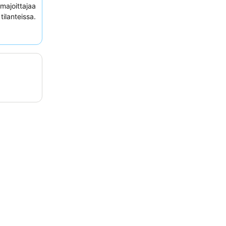
majoittajaa
lanteissa.
avat pitää