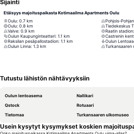
Sijainti
Etäisyys majoituspaikasta Kotimaailma Apartments Oulu
Oulu
:
0.7
km
Pohjois-Pohj
Oulu
:
0.8
km
Tiedekeskus 
Valve
:
0.9
km
Raatin stadion
Oulun Kaupunginteatteri
:
1.1
km
Castrenin kent
Raksilan pesäpallostadion
:
1.1
km
Oulun Lentoa
Oulun Linna
:
1.3
km
Turkansaaren
Tutustu lähistön nähtävyyksiin
Oulun lentoasema
Nallikari
Qstock
Rotuaari
Tietomaa
Turkansaaren ulkomuseo
Usein kysytyt kysymykset koskien majoitusp
Onko majoituspaikassa Kotimaailma Apartments Oulu uima-allas?