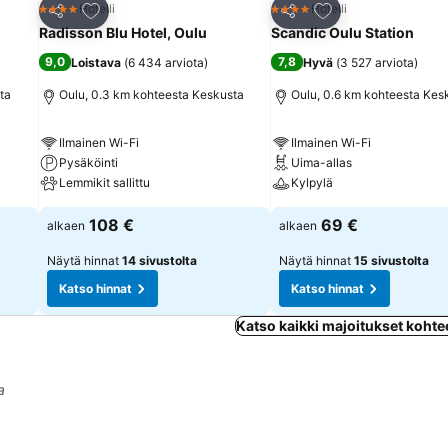
Lisää suosikkeihin
Lisää suosikkeihin
Hotelli
Hotelli
4 Tähtiluokitus
4 Tähtiluokitus
Jaa
Jaa
Radisson Blu Hotel, Oulu
Scandic Oulu Station
9,0
7,8
Loistava
(
6 434 arviota
)
Hyvä
(
3 527 arviota
)
ta
Oulu, 0.3 km kohteesta Keskusta
Oulu, 0.6 km kohteesta Kes
Ilmainen Wi-Fi
Ilmainen Wi-Fi
Pysäköinti
Uima-allas
Lemmikit sallittu
Kylpylä
108 €
69 €
alkaen
alkaen
Näytä hinnat
14 sivustolta
Näytä hinnat
15 sivustolta
Katso hinnat
Katso hinnat
Katso kaikki majoitukset koht
a