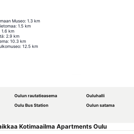
anmaan Museo
:
1.3
km
Tietomaa
:
1.5
km
:
1.6
km
tä
:
2.9
km
sema
:
10.3
km
 ulkomuseo
:
12.5
km
Laajenna kartta
Oulun rautatieasema
Ouluhalli
Oulu Bus Station
Oulun satama
aikkaa Kotimaailma Apartments Oulu