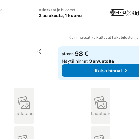
vä
Asiakkaat ja huoneet
FI · €
Kir
2 asiakasta, 1 huone
Näin maksut vaikuttavat hakutulosten jä
Lisää suosikkeihin
98 €
alkaen
Jaa
Näytä hinnat
3 sivustolta
Katso hinnat
Ladataan
Ladataan