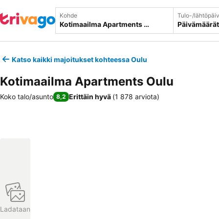
Kohde
Tulo-/lähtöpäi
Päivämäärät
Katso kaikki majoitukset kohteessa Oulu
Kotimaailma Apartments Oulu
Koko talo/asunto
Erittäin hyvä
(
1 878 arviota
)
8,2
Ladataan