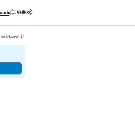
Valikko
jaudu
rjestykseen