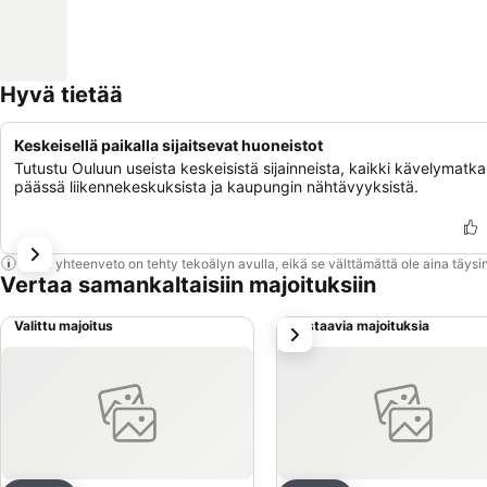
Hyvä tietää
Keskeisellä paikalla sijaitsevat huoneistot
Tutustu Ouluun useista keskeisistä sijainneista, kaikki kävelymatk
päässä liikennekeskuksista ja kaupungin nähtävyyksistä.
Tämä yhteenveto on tehty tekoälyn avulla, eikä se välttämättä ole aina täysin
Vertaa samankaltaisiin majoituksiin
Valittu majoitus
Vastaavia majoituksia
seuraava