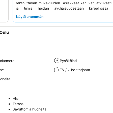
rentouttavan mukavuuden. Asiakkaat kehuvat jatkuvasti 
ja tiimiä heidän avuliaisuudestaan kiireellisissä ti
Rauhallisempaa kokemusta kaipaavat asiakkaat saatt
Näytä enemmän
enemmän huoneista, jotka eivät ole kadun puolella.
 Oulu
ittokomero
Pysäköinti
ne
TV / viihdetarjonta
oneita
Hissi
Terassi
Savuttomia huoneita