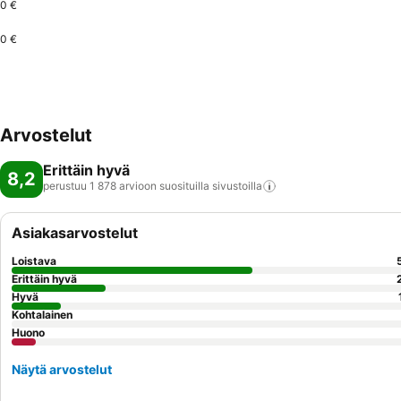
0 €
0 €
Arvostelut
Erittäin hyvä
8,2
perustuu 1 878 arvioon suosituilla
sivustoilla
Asiakasarvostelut
Loistava
Erittäin hyvä
Hyvä
Kohtalainen
Huono
Näytä arvostelut