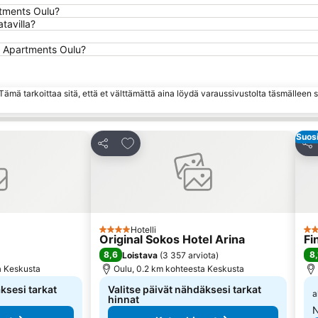
rtments Oulu?
tavilla?
a Apartments Oulu?
ämä tarkoittaa sitä, että et välttämättä aina löydä varaussivustolta täsmälleen
Suosi
hin
Lisää suosikkeihin
Jaa
Jaa
Hotelli
4 Tähtiluokitus
3 T
Original Sokos Hotel Arina
Fi
8,6
8,
Loistava
(
3 357 arviota
)
a Keskusta
Oulu, 0.2 km kohteesta Keskusta
ksesi tarkat
Valitse päivät nähdäksesi tarkat
a
hinnat
N