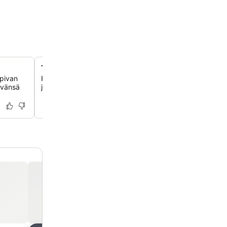
Täysin varusteltu keittiö ja sauna
opivan
Huoneistoissa on täysin varusteltu keittiö, pesukone, a
tävänsä
ja sauna mukavaa ja kätevää oleskelua varten.