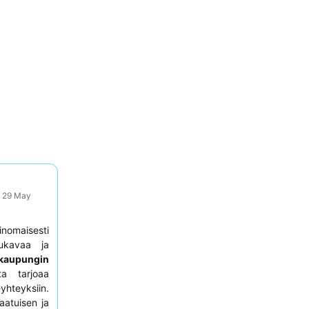
: 29 May
inomaisesti
ukavaa ja
kaupungin
a tarjoaa
yhteyksiin.
laatuisen ja