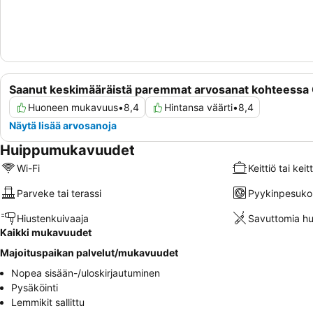
Saanut keskimääräistä paremmat arvosanat kohteessa
Huoneen mukavuus
•
8,4
Hintansa väärti
•
8,4
Näytä lisää arvosanoja
Huippumukavuudet
Wi-Fi
Keittiö tai ke
Parveke tai terassi
Pyykinpesuko
Hiustenkuivaaja
Savuttomia hu
Kaikki mukavuudet
Majoituspaikan palvelut/mukavuudet
Nopea sisään-/uloskirjautuminen
Pysäköinti
Lemmikit sallittu