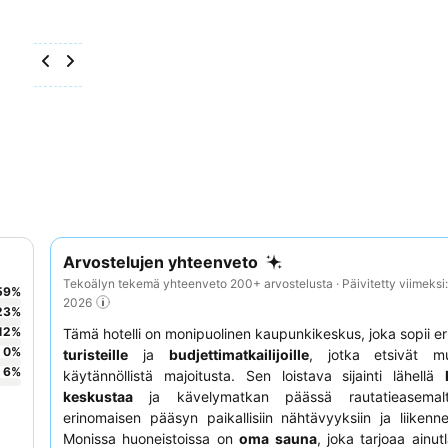
Arvostelujen yhteenveto
Tekoälyn tekemä yhteenveto 200+ arvostelusta · Päivitetty viimeksi
59
%
2026
23
%
12
%
Tämä hotelli on monipuolinen kaupunkikeskus, joka sopii er
0
%
turisteille
ja
budjettimatkailijoille
, jotka etsivät m
6
%
käytännöllistä majoitusta. Sen loistava sijainti lähellä
keskustaa
ja kävelymatkan päässä rautatieasemalt
erinomaisen pääsyn paikallisiin nähtävyyksiin ja liikenne
Monissa huoneistoissa on
oma sauna
, joka tarjoaa ainut