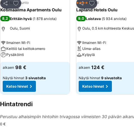
Lisää suosikkeihin
Lisää suosikkeihin
Koko talo/asunto
Hotelli
4 Tähtiluokitus
Jaa
Jaa
Kotimaailma Apartments Oulu
Lapland Hotels Oulu
8,2
9,0
Erittäin hyvä
(
1 878 arviota
)
Loistava
(
5 934 arviota
)
Oulu, Suomi
Oulu, 0.5 km kohteesta Keskus
Ilmainen Wi-Fi
Ilmainen Wi-Fi
Keittiö tai keittokomero
Uima-allas
Pysäköinti
Kylpylä
98 €
124 €
alkaen
alkaen
Näytä hinnat
3 sivustolta
Näytä hinnat
9 sivustolta
Katso hinnat
Katso hinnat
Hintatrendi
Perustuu alhaisimpiin hintoihin trivagossa viimeisten 30 päivän aikan
0 €