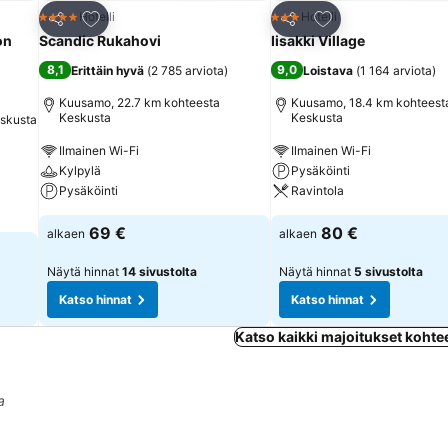
Lisää suosikkeihin
Lisää suosikkeihin
Hotelli
Hotelli
4 Tähtiluokitus
3 Tähtiluokitus
Jaa
Jaa
on
Scandic Rukahovi
Iisakki Village
8,1
9,0
Erittäin hyvä
(
2 785 arviota
)
Loistava
(
1 164 arviota
)
Kuusamo, 22.7 km kohteesta
Kuusamo, 18.4 km kohteest
Keskusta
Keskusta
skusta
Ilmainen Wi-Fi
Ilmainen Wi-Fi
Kylpylä
Pysäköinti
Pysäköinti
Ravintola
69 €
80 €
alkaen
alkaen
Näytä hinnat
14 sivustolta
Näytä hinnat
5 sivustolta
Katso hinnat
Katso hinnat
Katso kaikki majoitukset koht
a