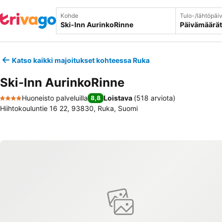
Kohde
Tulo-/lähtöpäi
Päivämäärät
Katso kaikki majoitukset kohteessa Ruka
Ski-Inn AurinkoRinne
Huoneisto palveluilla
Loistava
(
518 arviota
)
8,8
4 Tähtiluokitus
Hiihtokouluntie 16 22, 93830, Ruka, Suomi