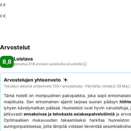
0 €
0 €
Arvostelut
Loistava
8,8
perustuu 518 arvioon suosituilla
sivustoilla
Arvostelujen yhteenveto
Tekoälyn tekemä yhteenveto 100+ arvostelusta · Päivitetty viimeksi: 29 May
Tämä hotelli on monipuolinen pakopaikka, joka sopii erinomaises
majoitusta. Sen erinomainen sijainti tarjoaa suoran pääsyn
hiiht
lyhyen kävelymatkan päässä. Huoneistot ovat hyvin varusteltuja
jatkuvasti
ennakoivaa ja tehokasta asiakaspalvelutiimiä
ja arvos
Optimaalisen mukavuuden takaamiseksi harkitse huoneiston
auringonpaisteessa, jotta lämpöä voidaan lieventää sesonkiaikoina