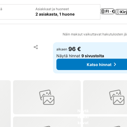
vä
Asiakkaat ja huoneet
FI · €
Kir
2 asiakasta, 1 huone
Näin maksut vaikuttavat hakutulosten jä
Lisää suosikkeihin
96 €
alkaen
Jaa
Näytä hinnat
9 sivustolta
Katso hinnat