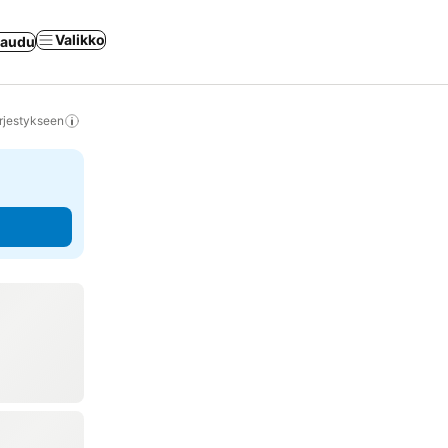
Valikko
jaudu
rjestykseen