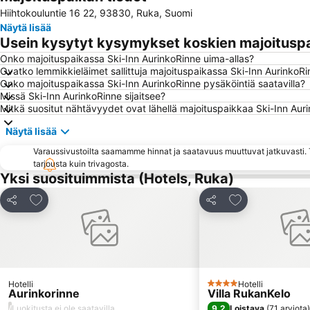
Hiihtokouluntie 16 22, 93830, Ruka, Suomi
Näytä lisää
Usein kysytyt kysymykset koskien majoituspa
Onko majoituspaikassa Ski-Inn AurinkoRinne uima-allas?
Ovatko lemmikkieläimet sallittuja majoituspaikassa Ski-Inn AurinkoR
Onko majoituspaikassa Ski-Inn AurinkoRinne pysäköintiä saatavilla?
Missä Ski-Inn AurinkoRinne sijaitsee?
Mitkä suositut nähtävyydet ovat lähellä majoituspaikkaa Ski-Inn Aur
Näytä lisää
Varaussivustoilta saamamme hinnat ja saatavuus muuttuvat jatkuvasti. T
tarjousta kuin trivagosta.
Yksi suosituimmista (Hotels, Ruka)
Lisää suosikkeihin
Lisää suosikkei
Jaa
Jaa
Hotelli
Hotelli
4 Tähtiluokitus
Aurinkorinne
Villa RukanKelo
/
9,2
Luokitusta ei ole saatavilla
Loistava
(
71 arviota
)