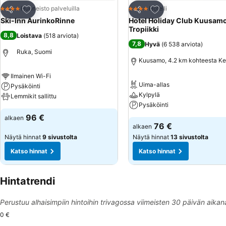
Lisää suosikkeihin
Lisää suosikkeihin
Huoneisto palveluilla
Hotelli
4 Tähtiluokitus
4 Tähtiluokitus
Jaa
Jaa
Ski-Inn AurinkoRinne
Hotel Holiday Club Kuusam
Tropiikki
8,8
Loistava
(
518 arviota
)
7,8
Hyvä
(
6 538 arviota
)
Ruka, Suomi
Kuusamo, 4.2 km kohteesta Ke
Ilmainen Wi-Fi
Uima-allas
Pysäköinti
Kylpylä
Lemmikit sallittu
Pysäköinti
96 €
alkaen
76 €
alkaen
Näytä hinnat
9 sivustolta
Näytä hinnat
13 sivustolta
Katso hinnat
Katso hinnat
Hintatrendi
Perustuu alhaisimpiin hintoihin trivagossa viimeisten 30 päivän aikan
0 €