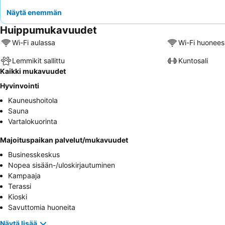
Näytä enemmän
Huippumukavuudet
Wi-Fi aulassa
Wi-Fi huonees
Lemmikit sallittu
Kuntosali
Kaikki mukavuudet
Hyvinvointi
Kauneushoitola
Sauna
Vartalokuorinta
Majoituspaikan palvelut/mukavuudet
Businesskeskus
Nopea sisään-/uloskirjautuminen
Kampaaja
Terassi
Kioski
Savuttomia huoneita
Näytä lisää