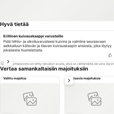
Hyvä tietää
Erillinen kuivauskaappi varusteille
Pidä hiihto- ja ulkoiluvarusteesi kuivina ja valmiina seuraavaan
seikkailuun kätevän ja tilavan kuivauskaapin ansiosta, joka löytyy
jokaisesta huoneistosta.
Tämä yhteenveto on tehty tekoälyn avulla, eikä se välttämättä ole aina täysin
Vertaa samankaltaisiin majoituksiin
Valittu majoitus
Vastaavia majoituksia
seuraava