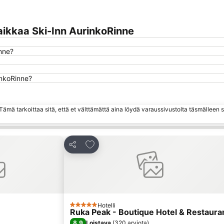
ikkaa Ski-Inn AurinkoRinne
inne?
inkoRinne?
ämä tarkoittaa sitä, että et välttämättä aina löydä varaussivustolta täsmälleen
hin
Lisää suosikkeihin
Jaa
Hotelli
5 Tähtiluokitus
Ruka Peak - Boutique Hotel & Restaura
8,9
Loistava
(
320 arviota
)