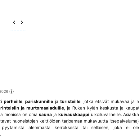
 2026
ti
perheille
,
pariskunnille
ja
turisteille
, jotka etsivät mukavaa ja m
orinteisiin ja murtomaaladuille
, ja Rukan kylän keskusta ja kaupa
, ja monissa on oma
sauna
ja
kuivauskaappi
ulkoiluvälineille. Asiak
tavat huoneistojen keittiöiden tarjoamaa mukavuutta itsepalvelumaj
 pyytämistä alemmasta kerroksesta tai sellaisen, joka ei ol
.