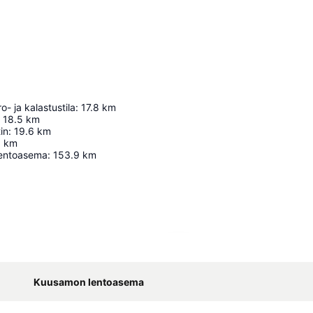
- ja kalastustila
:
17.8
km
18.5
km
in
:
19.6
km
6
km
entoasema
:
153.9
km
Laajenna kartta
Kuusamon lentoasema