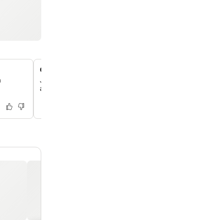
Oma sauna jokaisessa huoneistossa
a
Jokaisessa huoneistossa on oma sauna, joka tarjoaa ren
aidon suomalaisen hyvinvointikokemuksen aktiivisen päi