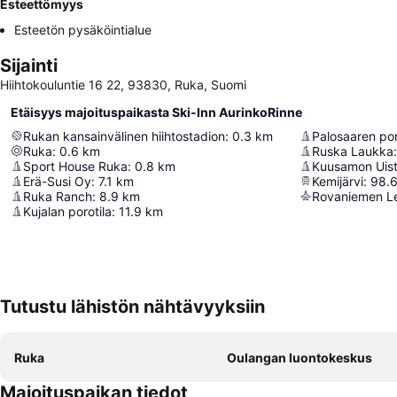
Esteettömyys
Esteetön pysäköintialue
Sijainti
Hiihtokouluntie 16 22, 93830, Ruka, Suomi
Etäisyys majoituspaikasta Ski-Inn AurinkoRinne
Rukan kansainvälinen hiihtostadion
:
0.3
km
Palosaaren poro
Ruka
:
0.6
km
Ruska Laukka
:
Sport House Ruka
:
0.8
km
Kuusamon Uist
Erä-Susi Oy
:
7.1
km
Kemijärvi
:
98.
Ruka Ranch
:
8.9
km
Rovaniemen L
Kujalan porotila
:
11.9
km
Tutustu lähistön nähtävyyksiin
Ruka
Oulangan luontokeskus
Majoituspaikan tiedot