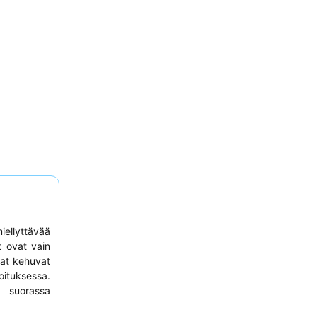
iellyttävää
t ovat vain
kaat kehuvat
oituksessa.
e suorassa