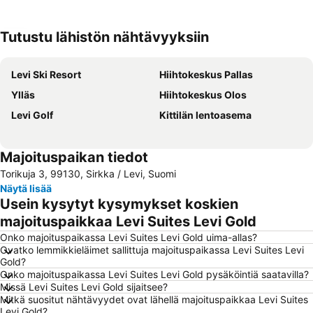
Tutustu lähistön nähtävyyksiin
Laajenna kartta
Levi Ski Resort
Hiihtokeskus Pallas
Ylläs
Hiihtokeskus Olos
Levi Golf
Kittilän lentoasema
Majoituspaikan tiedot
Torikuja 3, 99130, Sirkka / Levi, Suomi
Näytä lisää
Usein kysytyt kysymykset koskien
majoituspaikkaa Levi Suites Levi Gold
Onko majoituspaikassa Levi Suites Levi Gold uima-allas?
Ovatko lemmikkieläimet sallittuja majoituspaikassa Levi Suites Levi
Gold?
Onko majoituspaikassa Levi Suites Levi Gold pysäköintiä saatavilla?
Missä Levi Suites Levi Gold sijaitsee?
Mitkä suositut nähtävyydet ovat lähellä majoituspaikkaa Levi Suites
Levi Gold?