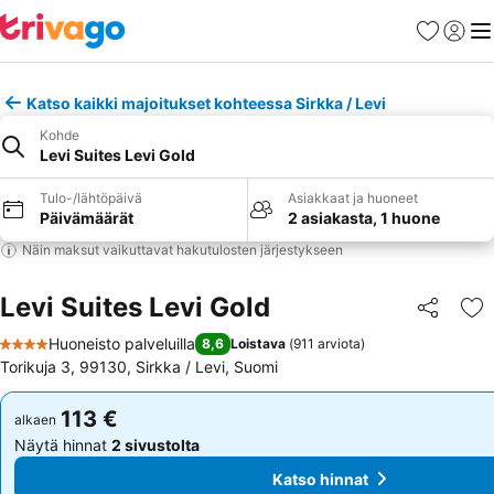
Suosikit
Kirjaud
Val
Katso kaikki majoitukset kohteessa Sirkka / Levi
Kohde
Levi Suites Levi Gold
Tulo-/lähtöpäivä
Asiakkaat ja huoneet
Päivämäärät
2 asiakasta, 1 huone
Näin maksut vaikuttavat hakutulosten järjestykseen
Levi Suites Levi Gold
Jaa
Li
Huoneisto palveluilla
8,6
Loistava
(
911 arviota
)
4 Tähtiluokitus
Torikuja 3, 99130, Sirkka / Levi, Suomi
113 €
113 €
alkaen
alkaen
Näytä hinnat
2 sivustolta
Näytä hinnat
2 sivustolta
Katso hinnat
Katso hinnat