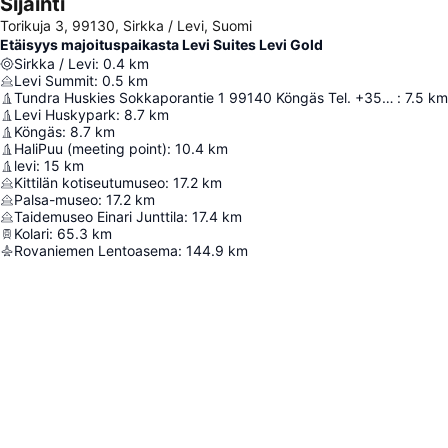
Sijainti
Torikuja 3, 99130, Sirkka / Levi, Suomi
Etäisyys majoituspaikasta Levi Suites Levi Gold
Sirkka / Levi
:
0.4
km
Levi Summit
:
0.5
km
Tundra Huskies Sokkaporantie 1 99140 Köngäs Tel. +358(0) 500 878 474
:
7.5
km
Levi Huskypark
:
8.7
km
Köngäs
:
8.7
km
HaliPuu (meeting point)
:
10.4
km
levi
:
15
km
Kittilän kotiseutumuseo
:
17.2
km
Palsa-museo
:
17.2
km
Taidemuseo Einari Junttila
:
17.4
km
Kolari
:
65.3
km
Rovaniemen Lentoasema
:
144.9
km