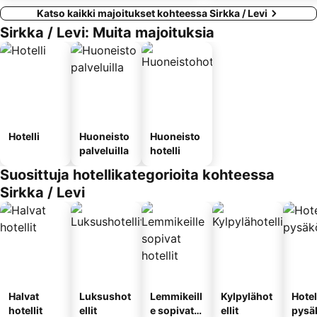
Katso kaikki majoitukset kohteessa Sirkka / Levi
Sirkka / Levi: Muita majoituksia
Hotelli
Huoneisto
Huoneisto
palveluilla
hotelli
Suosittuja hotellikategorioita kohteessa
Sirkka / Levi
Halvat
Luksushot
Lemmikeill
Kylpylähot
Hotel
hotellit
ellit
e sopivat
ellit
pysä