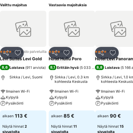
Valittu majoitus
Vastaavia majoituksia
Huoneisto palveluilla
Hotelli
Hotelli
4 Tähtiluokitus
4 Tähtiluokitus
4 Tähtiluokitus
Jaa
Lisää suosikkeihin
Jaa
Lisää suosikkeihin
Jaa
Lisää suo
Levi Suites Levi Gold
Hotel Hullu Poro
Hotel Levi Panora
8,6
8,1
8,8
Loistava
(
911 arviota
)
Erittäin hyvä
(
5 033 arviota
)
Loistava
(
5 166 
Sirkka / Levi, Suomi
Sirkka / Levi, 0.3 km
Sirkka / Levi, 1.0 k
kohteesta Keskusta
kohteesta Keskust
Ilmainen Wi-Fi
Ilmainen Wi-Fi
Ilmainen Wi-Fi
Kylpylä
Kylpylä
Kylpylä
Pysäköinti
Pysäköinti
Pysäköinti
113 €
85 €
90 €
alkaen
alkaen
alkaen
Näytä hinnat
2
Näytä hinnat
11
Näytä hinnat
15
sivustolta
sivustolta
sivustolta