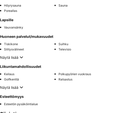
Höyrysauna
Sauna
Poreallas
Lapsille
Vauvansänky
Huoneen palvelut/mukavuudet
Tiskikone
Suihku
Silitysvälineet
Televisio
Näytä lisää
Liikuntamahdollisuudet
Keilaus
Polkupyörien vuokraus
Golfkenttä
Ratsastus
Näytä lisää
Esteettömyys
Esteetön pysäköintialue