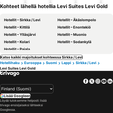
hotellit
llä
Kohteet lähellä hotellia Levi Suites Levi Gold
Hotellit – Sirkka / Levi
Hotellit – Äkäslompolo
Hotellit – Kittilä
Hotellit – Enontekiö
Hotellit – Ylläsjärvi
Hotellit – Muonio
Hotellit – Kolari
Hotellit – Sodankylä
Hotellit – Pajala
Katso kaikki majoitukset kohteessa Sirkka / Levi
Hotellihaku
Eurooppa
Suomi
Lappi
Sirkka / Levi
Levi Suites Levi Gold
Facebook
Twitter
Insta
Yo
Lisää Googleen
Löydä tuloksemme helposti: lisää
trivago ensisijaiseksi lähteeksi
Googlessa.