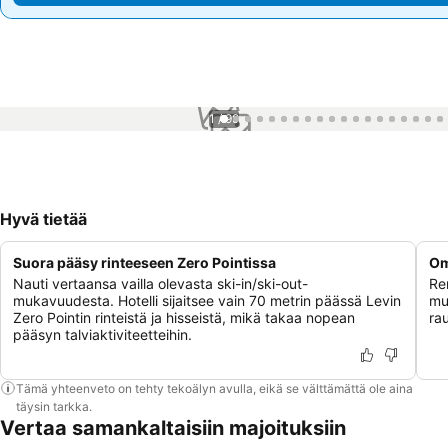
1 / 99
Hyvä tietää
Suora pääsy rinteeseen Zero Pointissa
Om
Nauti vertaansa vailla olevasta ski-in/ski-out-
Re
mukavuudesta. Hotelli sijaitsee vain 70 metrin päässä Levin
mu
Zero Pointin rinteistä ja hisseistä, mikä takaa nopean
ra
pääsyn talviaktiviteetteihin.
Tämä yhteenveto on tehty tekoälyn avulla, eikä se välttämättä ole aina
täysin tarkka.
Vertaa samankaltaisiin majoituksiin