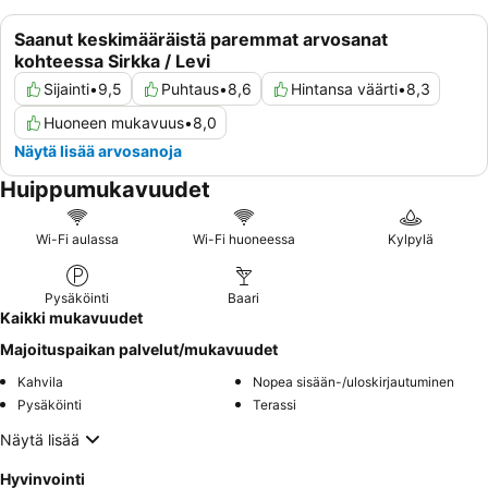
Saanut keskimääräistä paremmat arvosanat
kohteessa Sirkka / Levi
Sijainti
•
9,5
Puhtaus
•
8,6
Hintansa väärti
•
8,3
Huoneen mukavuus
•
8,0
Näytä lisää arvosanoja
Huippumukavuudet
Wi-Fi aulassa
Wi-Fi huoneessa
Kylpylä
Pysäköinti
Baari
Kaikki mukavuudet
Majoituspaikan palvelut/mukavuudet
Kahvila
Nopea sisään-/uloskirjautuminen
Pysäköinti
Terassi
Näytä lisää
Hyvinvointi