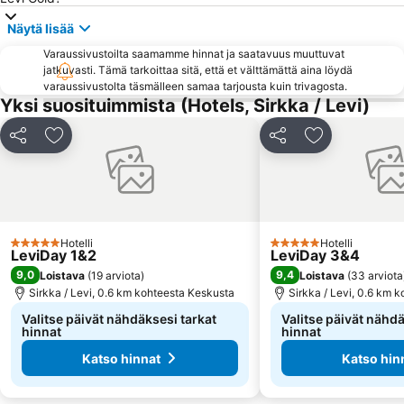
Näytä lisää
Varaussivustoilta saamamme hinnat ja saatavuus muuttuvat
jatkuvasti. Tämä tarkoittaa sitä, että et välttämättä aina löydä
varaussivustolta täsmälleen samaa tarjousta kuin trivagosta.
Yksi suosituimmista (Hotels, Sirkka / Levi)
Jaa
Lisää suosikkeihin
Jaa
Lisää suosikk
Hotelli
Hotelli
5 Tähtiluokitus
5 Tähtiluokitus
LeviDay 1&2
LeviDay 3&4
9,0
9,4
Loistava
(
19 arviota
)
Loistava
(
33 arviota
Sirkka / Levi, 0.6 km kohteesta Keskusta
Sirkka / Levi, 0.6 km 
Valitse päivät nähdäksesi tarkat
Valitse päivät nähdä
hinnat
hinnat
Katso hinnat
Katso hin