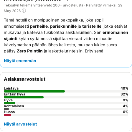
Tekoälyn tekemä yhteenveto 200+ arvostelusta · Päivitetty viimeksi: 29
May 2026
Tämä hotelli on monipuolinen pakopaikka, joka sopii
erinomaisesti
perheille
,
pariskunnille
ja
turisteille
, jotka etsivät
mukavaa ja kätevää tukikohtaa seikkailuilleen. Sen
erinomainen
sijainti
kylän sydämessä sijoittaa vieraat viiden minuutin
kävelymatkan päähän lähes kaikesta, mukaan lukien suora
pääsy
Zero Pointiin
ja laskettelurinteisiin. Erityisenä
mukavuutena on
huonekohtainen sauna
, joka tarjoaa
Näytä enemmän
täydellisen tavan rentoutua ulkoilupäivän jälkeen, ja sitä
täydentävät hyvin varustellut keittiöt henkilökohtaiseen
ruoanlaittoon. Vieraat kehuvat jatkuvasti
vastaanoton
Asiakasarvostelut
henkilökuntaa
heidän avuliaisuudestaan ja nopeasta
ongelmanratkaisukyvystään. Parhaan kokemuksen saamiseksi
Loistava
49
%
harkitse huoneiston varaamista, jossa on
pesukone
ja
Erittäin hyvä
32
%
kuivauskaappi
Hyvä
lasketteluvarusteille, ja hyödynnä ilmaisia
9
%
Kohtalainen
4
%
pulkkia lisähauskuuden vuoksi.
Huono
6
%
Näytä arvostelut