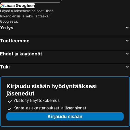
Lisää Googleen
Löydä tuloksemme helposti: lisää
trivago ensisijaiseksi lähteeksi
Googlessa.
Yritys
Tuotteemme
Ehdot ja käytännöt
Tuki
Kirjaudu sisään hyödyntääksesi
jäsenedut
Yksilöity käyttökokemus
Kanta-asiakastarjoukset ja jäsenhinnat
Kirjaudu sisään