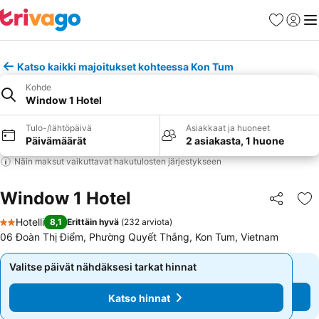
Suosikit
Kirjaud
Val
Katso kaikki majoitukset kohteessa Kon Tum
Kohde
Window 1 Hotel
Tulo-/lähtöpäivä
Asiakkaat ja huoneet
Päivämäärät
2 asiakasta, 1 huone
Näin maksut vaikuttavat hakutulosten järjestykseen
Window 1 Hotel
Jaa
Li
Hotelli
8,1
Erittäin hyvä
(
232 arviota
)
2 Tähtiluokitus
06 Đoàn Thị Điểm, Phường Quyết Thắng, Kon Tum, Vietnam
Valitse päivät nähdäksesi tarkat hinnat
Valitse päivät nähdäksesi tarkat hinnat
Katso hinnat
Katso hinnat