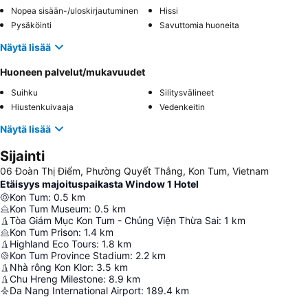
Nopea sisään-/uloskirjautuminen
Hissi
Pysäköinti
Savuttomia huoneita
Näytä lisää
Huoneen palvelut/mukavuudet
Suihku
Silitysvälineet
Hiustenkuivaaja
Vedenkeitin
Näytä lisää
Sijainti
06 Đoàn Thị Điểm, Phường Quyết Thắng, Kon Tum, Vietnam
Etäisyys majoituspaikasta Window 1 Hotel
Kon Tum
:
0.5
km
Kon Tum Museum
:
0.5
km
Tòa Giám Mục Kon Tum - Chủng Viện Thừa Sai
:
1
km
Kon Tum Prison
:
1.4
km
Highland Eco Tours
:
1.8
km
Kon Tum Province Stadium
:
2.2
km
Nhà rông Kon Klor
:
3.5
km
Chu Hreng Milestone
:
8.9
km
Da Nang International Airport
:
189.4
km