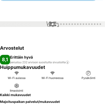
1 / 18
Arvostelut
Erittäin hyvä
8,1
perustuu 232 arvioon suosituilla
sivustoilla
Huippumukavuudet
Wi-Fi aulassa
Wi-Fi huoneessa
Pysäköinti
Ilmastointi
Kaikki mukavuudet
Majoituspaikan palvelut/mukavuudet