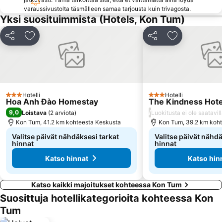
varaussivustolta täsmälleen samaa tarjousta kuin trivagosta.
Yksi suosituimmista (Hotels, Kon Tum)
Jaa
Lisää suosikkeihin
Jaa
Lisää suosikk
Hotelli
Hotelli
3 Tähtiluokitus
3 Tähtiluokitus
Hoa Anh Đào Homestay
The Kindness Hote
9,0
/
Loistava
(
2 arviota
)
Luokitusta ei ole saatavil
Kon Tum, 41.2 km kohteesta Keskusta
Kon Tum, 39.2 km koh
Valitse päivät nähdäksesi tarkat
Valitse päivät nähdä
hinnat
hinnat
Katso hinnat
Katso hin
Katso kaikki majoitukset kohteessa Kon Tum
Suosittuja hotellikategorioita kohteessa Kon
Tum