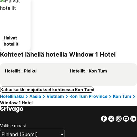
Halvat
hotellit
Kohteet lähellä hotellia Window 1 Hotel
Hotellit – Pleiku
Hotellit – Kon Tum
Katso kaikki majoitukset kohteessa Kon Tum
Hotellihaku
Aasia
Vietnam
Kon Tum Province
Kon Tum
Window 1 Hotel
Facebook
Twitter
Insta
Yo
Valitse maasi