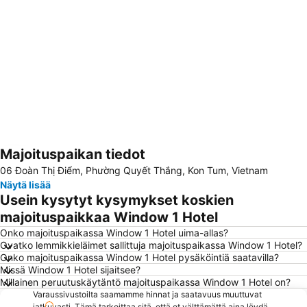
Majoituspaikan tiedot
Laajenna kartta
06 Đoàn Thị Điểm, Phường Quyết Thắng, Kon Tum, Vietnam
Näytä lisää
Usein kysytyt kysymykset koskien
majoituspaikkaa Window 1 Hotel
Onko majoituspaikassa Window 1 Hotel uima-allas?
Ovatko lemmikkieläimet sallittuja majoituspaikassa Window 1 Hotel?
Onko majoituspaikassa Window 1 Hotel pysäköintiä saatavilla?
Missä Window 1 Hotel sijaitsee?
Millainen peruutuskäytäntö majoituspaikassa Window 1 Hotel on?
Varaussivustoilta saamamme hinnat ja saatavuus muuttuvat
jatkuvasti. Tämä tarkoittaa sitä, että et välttämättä aina löydä