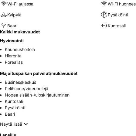
Wi-Fi aulassa
Wi-Fi huonees
Kylpylä
Pysäköinti
Baari
Kuntosali
Kaikki mukavuudet
Hyvinvointi
Kauneushoitola
Hieronta
Poreallas
Majoituspaikan palvelut/mukavuudet
Businesskeskus
Pelihuone/videopelejä
Nopea sisään-/uloskirjautuminen
Kuntosali
Pysäköinti
Baari
Näytä lisää
Lapsille