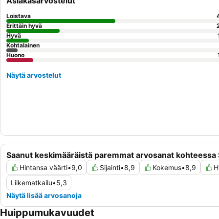
Asiakasarvostelut
Loistava
Erittäin hyvä
Hyvä
Kohtalainen
Huono
Näytä arvostelut
Saanut keskimääräistä paremmat arvosanat kohteessa 
Hintansa väärti
•
9,0
Sijainti
•
8,9
Kokemus
•
8,9
H
Liikematkailu
•
5,3
Näytä lisää arvosanoja
Huippumukavuudet