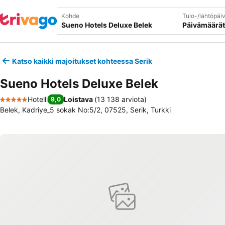
Kohde
Tulo-/lähtöpäi
Päivämäärät
Katso kaikki majoitukset kohteessa Serik
Sueno Hotels Deluxe Belek
Hotelli
Loistava
(
13 138 arviota
)
9,0
5 Tähtiluokitus
Belek, Kadriye_5 sokak No:5/2, 07525, Serik, Turkki