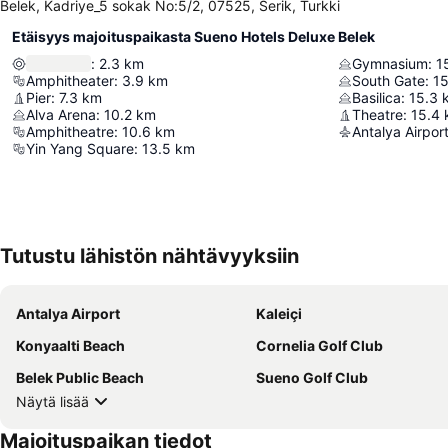
Belek, Kadriye_5 sokak No:5/2, 07525, Serik, Turkki
Etäisyys majoituspaikasta Sueno Hotels Deluxe Belek
:
2.3
km
Gymnasium
:
1
Amphitheater
:
3.9
km
South Gate
:
15
Pier
:
7.3
km
Basilica
:
15.3
Alva Arena
:
10.2
km
Theatre
:
15.4
Amphitheatre
:
10.6
km
Antalya Airpor
Yin Yang Square
:
13.5
km
Tutustu lähistön nähtävyyksiin
Antalya Airport
Kaleiçi
Konyaalti Beach
Cornelia Golf Club
Belek Public Beach
Sueno Golf Club
Näytä lisää
Majoituspaikan tiedot