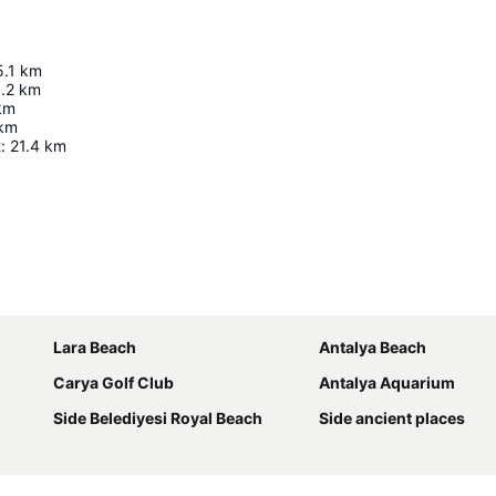
5.1
km
.2
km
km
km
t
:
21.4
km
Laajenna kartta
Lara Beach
Antalya Beach
Carya Golf Club
Antalya Aquarium
Side Belediyesi Royal Beach
Side ancient places