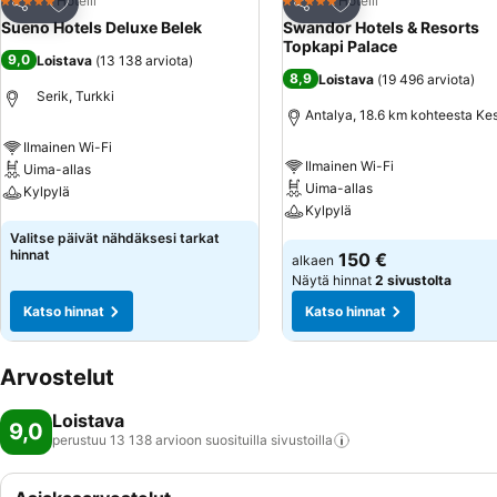
Lisää suosikkeihin
Lisää suosikkeihin
Hotelli
Hotelli
5 Tähtiluokitus
5 Tähtiluokitus
Jaa
Jaa
Sueno Hotels Deluxe Belek
Swandor Hotels & Resorts
Topkapi Palace
9,0
Loistava
(
13 138 arviota
)
8,9
Loistava
(
19 496 arviota
)
Serik, Turkki
Antalya, 18.6 km kohteesta Ke
Ilmainen Wi-Fi
Ilmainen Wi-Fi
Uima-allas
Uima-allas
Kylpylä
Kylpylä
Katso hinnat
Valitse päivät nähdäksesi tarkat
Katso hinnat
hinnat
150 €
alkaen
Näytä hinnat
2 sivustolta
Katso hinnat
Katso hinnat
Arvostelut
Loistava
9,0
perustuu 13 138 arvioon suosituilla
sivustoilla