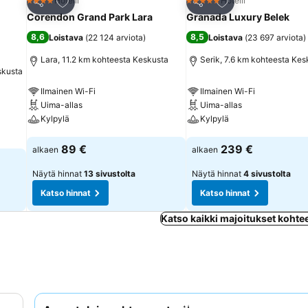
Lisää suosikkeihin
Lisää suosikkeihin
Hotelli
Hotelli
4 Tähtiluokitus
5 Tähtiluokitus
Jaa
Jaa
Corendon Grand Park Lara
Granada Luxury Belek
8,6
8,5
Loistava
(
22 124 arviota
)
Loistava
(
23 697 arviota
)
Lara, 11.2 km kohteesta Keskusta
Serik, 7.6 km kohteesta Kes
skusta
Ilmainen Wi-Fi
Ilmainen Wi-Fi
Uima-allas
Uima-allas
Kylpylä
Kylpylä
Katso hinnat
Katso hinnat
89 €
239 €
alkaen
alkaen
Näytä hinnat
13 sivustolta
Näytä hinnat
4 sivustolta
Katso hinnat
Katso hinnat
Katso kaikki majoitukset kohte