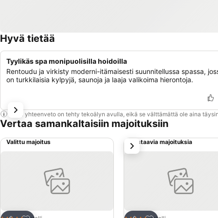
Hyvä tietää
Tyylikäs spa monipuolisilla hoidoilla
Rentoudu ja virkisty moderni-itämaisesti suunnitellussa spassa, jos
on turkkilaisia kylpyjä, saunoja ja laaja valikoima hierontoja.
Tämä yhteenveto on tehty tekoälyn avulla, eikä se välttämättä ole aina täysin
Vertaa samankaltaisiin majoituksiin
Valittu majoitus
Vastaavia majoituksia
seuraava