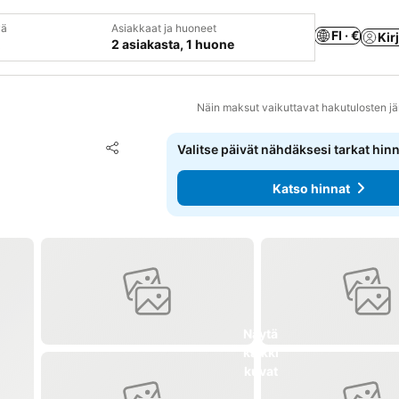
vä
Asiakkaat ja huoneet
FI · €
Kir
2 asiakasta, 1 huone
Näin maksut vaikuttavat hakutulosten jä
Lisää suosikkeihin
Valitse päivät nähdäksesi tarkat hin
Jaa
Katso hinnat