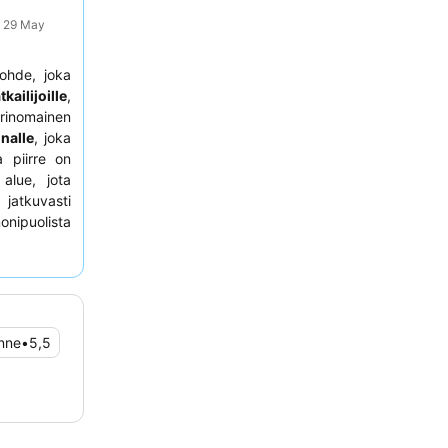
: 29 May
kohde, joka
kailijoille
,
 erinomainen
nalle
, joka
a piirre on
alue, jota
 jatkuvasti
nipuolista
isbuffet
ja
okemuksen
lpylä- ja
ksia, kuten
enne
•
5,5