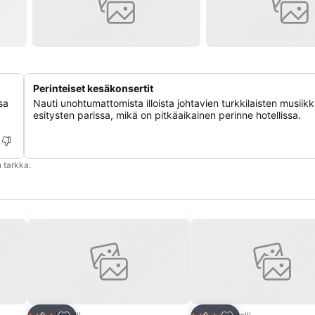
Perinteiset kesäkonsertit
sa
Nauti unohtumattomista illoista johtavien turkkilaisten musiikki
esitysten parissa, mikä on pitkäaikainen perinne hotellissa.
 tarkka.