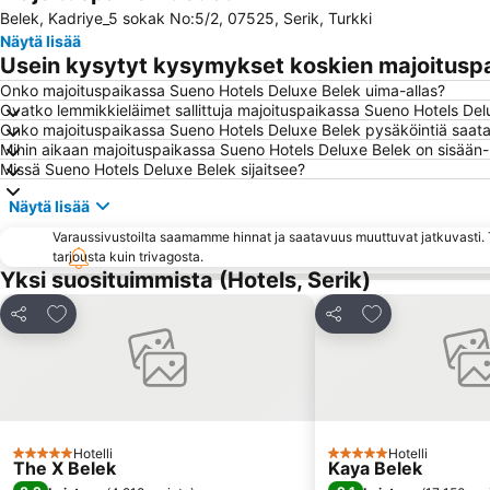
Belek, Kadriye_5 sokak No:5/2, 07525, Serik, Turkki
Näytä lisää
Usein kysytyt kysymykset koskien majoitusp
Onko majoituspaikassa Sueno Hotels Deluxe Belek uima-allas?
Ovatko lemmikkieläimet sallittuja majoituspaikassa Sueno Hotels De
Onko majoituspaikassa Sueno Hotels Deluxe Belek pysäköintiä saatav
Mihin aikaan majoituspaikassa Sueno Hotels Deluxe Belek on sisään- 
Missä Sueno Hotels Deluxe Belek sijaitsee?
Näytä lisää
Varaussivustoilta saamamme hinnat ja saatavuus muuttuvat jatkuvasti. T
tarjousta kuin trivagosta.
Yksi suosituimmista (Hotels, Serik)
Lisää suosikkeihin
Lisää suosikkei
Jaa
Jaa
Hotelli
Hotelli
5 Tähtiluokitus
5 Tähtiluokitus
The X Belek
Kaya Belek