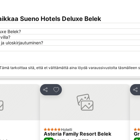
aikkaa Sueno Hotels Deluxe Belek
luxe Belek?
illa?
ja uloskirjautuminen?
ämä tarkoittaa sitä, että et välttämättä aina löydä varaussivustolta täsmälleen
hin
Lisää suosikkeihin
Jaa
Jaa
Hotelli
5 Tähtiluokitus
5 T
Asteria Family Resort Belek
Gr