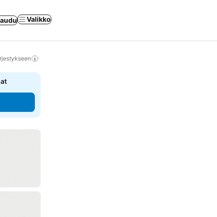
Valikko
jaudu
rjestykseen
nat