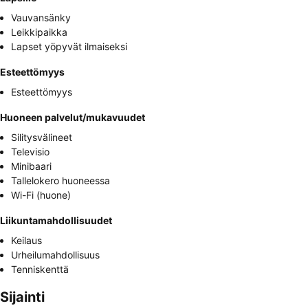
Vauvansänky
Leikkipaikka
Lapset yöpyvät ilmaiseksi
Esteettömyys
Esteettömyys
Huoneen palvelut/mukavuudet
Silitysvälineet
Televisio
Minibaari
Tallelokero huoneessa
Wi-Fi (huone)
Liikuntamahdollisuudet
Keilaus
Urheilumahdollisuus
Tenniskenttä
Sijainti