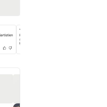
Ylelliset saarihuvilat
artistien
Koe äärimmäinen yksityisyys ja mukavuus hienostuneiss
asuintiloissa, joista joissakin on yksityiset hierontahuonee
kuntoiluvälineet.